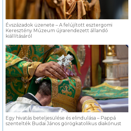
Évszázadok üzenete – A felújított esztergomi
Keresztény Múzeum újrarendezett állandó
kiállításáról
Egy hivatás beteljesülése és elindulása – Pappá
szentelték Budai János görögkatolikus diakónust