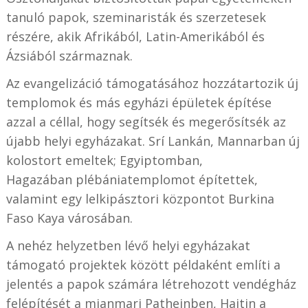
tanuló papok, szeminaristák és szerzetesek
részére, akik Afrikából, Latin-Amerikából és
Ázsiából származnak.
Az evangelizáció támogatásához hozzátartozik új
templomok és más egyházi épületek építése
azzal a céllal, hogy segítsék és megerősítsék az
újabb helyi egyházakat. Srí Lankán,
Mannarban
új
kolostort emeltek; Egyiptomban,
Hagazában
plébániatemplomot építettek,
valamint egy lelkipásztori központot Burkina
Faso Kaya városában.
A nehéz helyzetben lévő helyi egyházakat
támogató projektek között példaként említi a
jelentés a papok számára létrehozott vendégház
felépítését a mianmari Patheinben, Haitin a