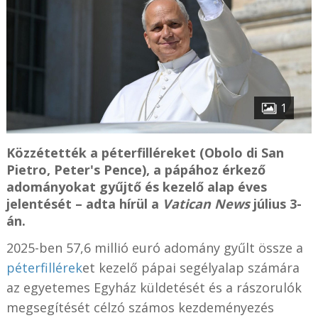
1
Közzétették a péterfilléreket (Obolo di San
Pietro, Peter's Pence), a pápához érkező
adományokat gyűjtő és kezelő alap éves
jelentését – adta hírül a
Vatican News
július 3-
án.
2025-ben 57,6 millió euró adomány gyűlt össze a
péterfillérek
et kezelő pápai segélyalap számára
az egyetemes Egyház küldetését és a rászorulók
megsegítését célzó számos kezdeményezés