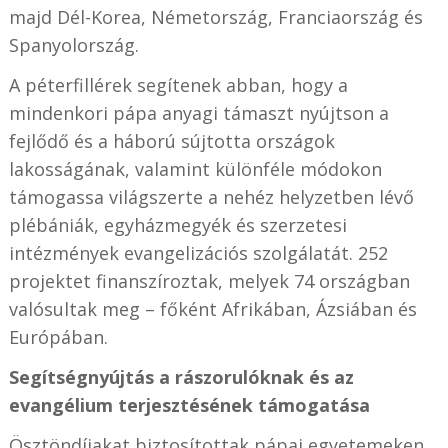
majd Dél-Korea, Németország, Franciaország és
Spanyolország.
A péterfillérek segítenek abban, hogy a
mindenkori pápa anyagi támaszt nyújtson a
fejlődő és a háború sújtotta országok
lakosságának, valamint különféle módokon
támogassa világszerte a nehéz helyzetben lévő
plébániák, egyházmegyék és szerzetesi
intézmények evangelizációs szolgálatát.
252
projektet finanszíroztak, melyek 74 országban
valósultak meg – főként Afrikában, Ázsiában és
Európában.
Segítségnyújtás a rászorulóknak és az
evangélium terjesztésének támogatása
Ösztöndíjakat biztosítottak pápai egyetemeken