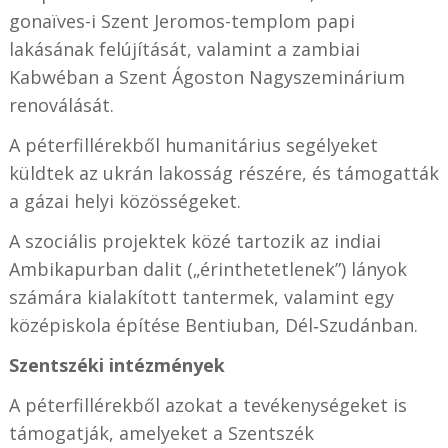
gonaïves-i Szent Jeromos-templom papi
lakásának felújítását, valamint a zambiai
Kabwéban a Szent Ágoston Nagyszeminárium
renoválását.
A péterfillérekből humanitárius segélyeket
küldtek az ukrán lakosság részére, és támogatták
a gázai helyi közösségeket.
A szociális projektek közé tartozik az indiai
Ambikapurban dalit („érinthetetlenek”) lányok
számára kialakított tantermek, valamint egy
középiskola építése Bentiuban, Dél‑Szudánban.
Szentszéki intézmények
A péterfillérekből azokat a tevékenységeket is
támogatják, amelyeket a Szentszék