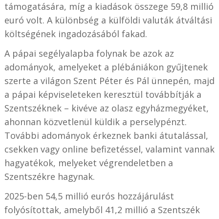
támogatására, míg a kiadások összege 59,8 millió
euró volt. A különbség a külföldi valuták átváltási
költségének ingadozásából fakad.
A pápai segélyalapba folynak be azok az
adományok, amelyeket a plébániákon gyűjtenek
szerte a világon Szent Péter és Pál ünnepén, majd
a pápai képviseleteken keresztül továbbítják a
Szentszéknek
–
kivéve az olasz egyházmegyéket,
ahonnan közvetlenül küldik a perselypénzt.
További adományok érkeznek banki átutalással,
csekken vagy online befizetéssel, valamint vannak
hagyatékok, melyeket végrendeletben a
Szentszékre hagynak.
2025-ben 54,5 millió eurós hozzájárulást
folyósítottak, amelyből 41,2 millió a Szentszék