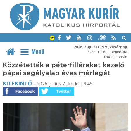
2026. augusztus 9., vasárnap
Menü
Szent Terézia Benedikta
Emõd, Román
Közzétették a péterfilléreket kezelő
pápai segélyalap éves mérlegét
KITEKINTŐ
– 2026. július 7., kedd | 9:46