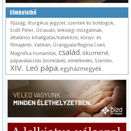
Címkefelhő
ifjúság
,
liturgikus jegyzet
,
szentek és boldogok
,
Erdő Péter
,
Útravaló
,
lelkiségi mozgalmak
,
általános kihallgatás/katekézis
,
könyv- és
filmajánló
,
Vatikán
,
Úrangyala/Regina Coeli
,
család
ökumené
Magnifica humanitas
,
,
,
pápaválasztás (konklávé)
,
elmélkedés
,
Szentév
,
XIV. Leó pápa
egyházmegyék
,