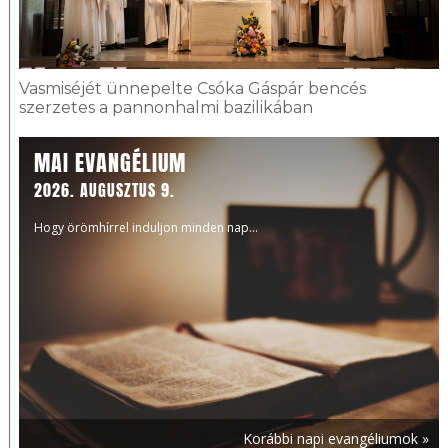
Vasmiséjét ünnepelte Csóka Gáspár bencés
szerzetes a pannonhalmi bazilikában
MAI EVANGÉLIUM
2026. AUGUSZTUS 9.
Hogy örömhírrel induljon minden nap...
Korábbi napi evangéliumok »