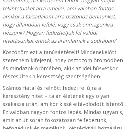
számomra, azt kérdezem Öntől: hogyan tudjuk
tekintetünket arra emelni, ami valóban fontos,
amikor a társadalom arra ösztönöz bennünket,
hogy állandóan lefelé, vagy csak önmagunkra
nézzünk? Hogyan fedezhetjük fel valódi
hivatásunkat ennek az áramlatnak a sodrában?
Köszönöm ezt a tanúságtételt! Mindenekelőtt
szeretném kifejezni, hogy osztozom örömödben
és mindazok örömében, akik az idei húsvétkor
részesültek a keresztség szentségében.
Számos fiatal és felnőtt fedezi fel újra a
keresztény hitet – talán életének egy olyan
szakasza után, amikor kissé eltávolodott Istentől.
Ez valóban nagyon fontos lépés. Mindaz ugyanis,
amit az út során fokozatosan felfedezünk,
befogadunk és megélünk, kétségkívül hozzájárul