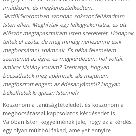
imádkozni, és megkeresztelkedtem.
Serdülőkoromban azonban sokszor fellázadtam
Isten ellen. Meghívtak egy lelkigyakorlatra, és ott
először megtapasztaltam Isten szeretetét. Hónapok
teltek el azóta, de még mindig nehezemre esik
megbocsátani apámnak. És néha felemelem
szememet az égre, és megkérdezem: hol voltál,
amikor kislány voltam?
Szentatya, hogyan
bocsáthatok meg apámnak, aki majdnem
megfosztott engem az édesanyámtól? Hogyan
békülhetek ki igazán Istennel?
Köszönöm a tanúságtételedet, és köszönöm a
megbocsátással kapcsolatos kérdésedet is.
Valóban Isten kegyelmének jele, hogy ez a kérdés
egy olyan múltból fakad, amelyet ennyire