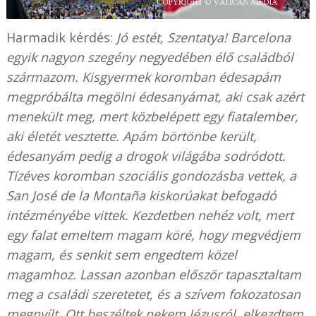
Harmadik kérdés:
Jó estét, Szentatya! Barcelona
egyik nagyon szegény negyedében élő családból
származom. Kisgyermek koromban édesapám
megpróbálta megölni édesanyámat, aki csak azért
menekült meg, mert közbelépett egy fiatalember,
aki életét vesztette. Apám börtönbe került,
édesanyám pedig a drogok világába sodródott.
Tízéves koromban szociális gondozásba vettek, a
San José de la Montaña kiskorúakat befogadó
intézményébe vittek. Kezdetben nehéz volt, mert
egy falat emeltem magam köré, hogy megvédjem
magam, és senkit sem engedtem közel
magamhoz. Lassan azonban először tapasztaltam
meg a családi szeretetet, és a szívem fokozatosan
megnyílt. Ott beszéltek nekem Jézusról, elkezdtem