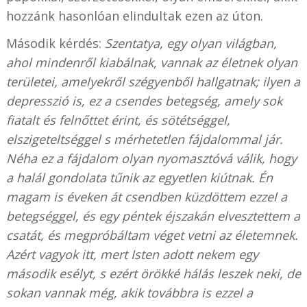
hozzánk hasonlóan elindultak ezen az úton.
Második kérdés:
Szentatya, egy olyan világban,
ahol mindenről kiabálnak, vannak az életnek olyan
területei, amelyekről szégyenből hallgatnak; ilyen a
depresszió is, ez a csendes betegség, amely sok
fiatalt és felnőttet érint, és sötétséggel,
elszigeteltséggel s mérhetetlen fájdalommal jár.
Néha ez a fájdalom olyan nyomasztóvá válik, hogy
a halál gondolata tűnik az egyetlen kiútnak. Én
magam is éveken át csendben küzdöttem ezzel a
betegséggel, és egy péntek éjszakán elvesztettem a
csatát, és megpróbáltam véget vetni az életemnek.
Azért vagyok itt, mert Isten adott nekem egy
második esélyt, s ezért örökké hálás leszek neki, de
sokan vannak még, akik továbbra is ezzel a