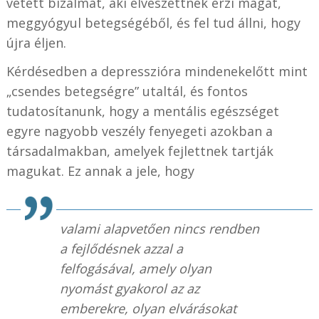
vetett bizalmát, aki elveszettnek érzi magát,
meggyógyul betegségéből, és fel tud állni, hogy
újra éljen.
Kérdésedben a depresszióra mindenekelőtt mint
„csendes betegségre” utaltál, és fontos
tudatosítanunk, hogy a mentális egészséget
egyre nagyobb veszély fenyegeti azokban a
társadalmakban, amelyek fejlettnek tartják
magukat. Ez annak a jele, hogy
valami alapvetően nincs rendben
a fejlődésnek azzal a
felfogásával, amely olyan
nyomást gyakorol az az
emberekre, olyan elvárásokat