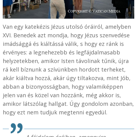
Van egy katekézis Jézus utolsó óráiról, amelyben
XVI. Benedek azt mondja, hogy Jézus szenvedése
imádsággá és kiáltássá válik, s hogy ez ránk is
érvényes: a legnehezebb és legfájdalmasabb
helyzetekben, amikor Isten távolinak tűnik, újra
rá kell bíznunk a szívünkben hordott terheket,
akár kiáltva hozzá, akár úgy tiltakozva, mint Jób,
abban a bizonyosságban, hogy valamiképpen
jelen van és közel van hozzánk, még akkor is,
amikor látszólag hallgat. Úgy gondolom azonban,
hogy ezt nem tudjuk megtenni egyedül.