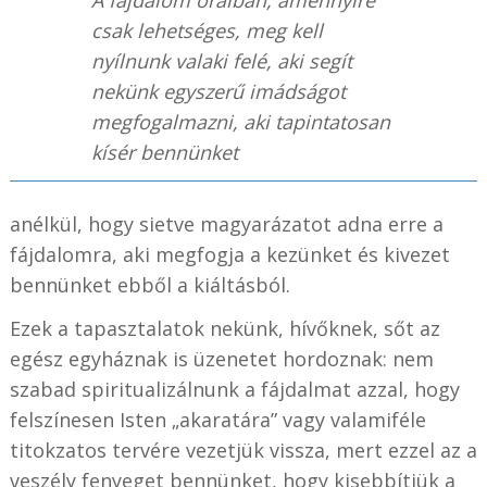
A fájdalom óráiban, amennyire
csak lehetséges, meg kell
nyílnunk valaki felé, aki segít
nekünk egyszerű imádságot
megfogalmazni, aki tapintatosan
kísér bennünket
anélkül, hogy sietve magyarázatot adna erre a
fájdalomra, aki megfogja a kezünket és kivezet
bennünket ebből a kiáltásból.
Ezek a tapasztalatok nekünk, hívőknek, sőt az
egész egyháznak is üzenetet hordoznak: nem
szabad spiritualizálnunk a fájdalmat azzal, hogy
felszínesen Isten „akaratára” vagy valamiféle
titokzatos tervére vezetjük vissza, mert ezzel az a
veszély fenyeget bennünket, hogy kisebbítjük a