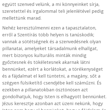
együtt szenved velünk, a mi könnyeinket sírja,
szeretettel és irgalommal teli jelenlétével pedig
mellettünk marad.
Nehéz keresztülmenni ezen a tapasztalaton,
erről a Szentírás több helyen is tanúskodik;
vannak a sötétségnek és a szenvedésnek olyan
pillanatai, amelyeket társadalmunk elhallgat,
mert bizonyos kulturális minták mindig
győztesnek és tökéletesnek akarnak látni
bennünket, ezért a korlátokat, a törékenységet
és a fájdalmat el kell tüntetni, a magány, sőt a
szégyen fülsiketítő csendjébe kell száműzni. És
ezekben a pillanatokban ösztönösen azt
gondolhatjuk, hogy Isten is elhagyott bennünket.
Jézus keresztje azonban azt üzeni nekünk, hogy