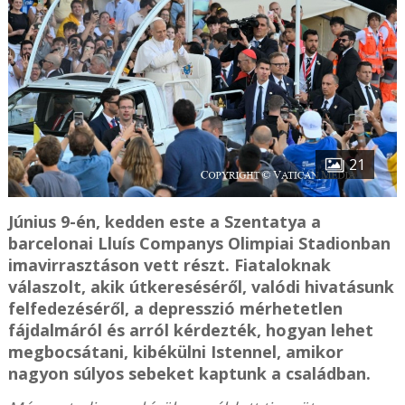
21
Június 9-én, kedden este a Szentatya a
barcelonai Lluís Companys Olimpiai Stadionban
imavirrasztáson vett részt. Fiataloknak
válaszolt, akik útkereséséről, valódi hivatásunk
felfedezéséről, a depresszió mérhetetlen
fájdalmáról és arról kérdezték, hogyan lehet
megbocsátani, kibékülni Istennel, amikor
nagyon súlyos sebeket kaptunk a családban.