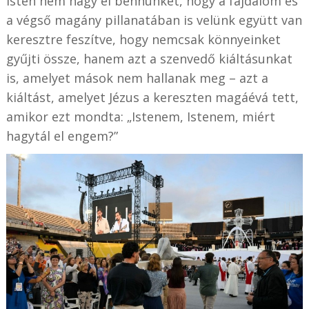
Isten nem hagy el bennünket, hogy a fájdalom és
a végső magány pillanatában is velünk együtt van
keresztre feszítve, hogy nemcsak könnyeinket
gyűjti össze, hanem azt a szenvedő kiáltásunkat
is, amelyet mások nem hallanak meg – azt a
kiáltást, amelyet Jézus a kereszten magáévá tett,
amikor ezt mondta: „Istenem, Istenem, miért
hagytál el engem?”