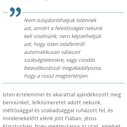
Nem tulajdoníthatjuk Istennek
azt, amiért a felelősséget nekünk
kell viselnünk; nem képzelhetjük
azt, hogy Isten odafentről
automatikusan válaszol
szükségleteinkre, vagy csodás
beavatkozással megakadályozza,
hogy a rossz megtörténjen.
Isten értelemmel és akarattal ajándékozott meg
bennünket, lelkiismeretet adott nekünk,
méltósággal és szabadsággal ruházott fel, és
mindenekelőtt elénk jött Fiában, Jézus
Krisztusban, hogy megmutassa az utat, amelyet