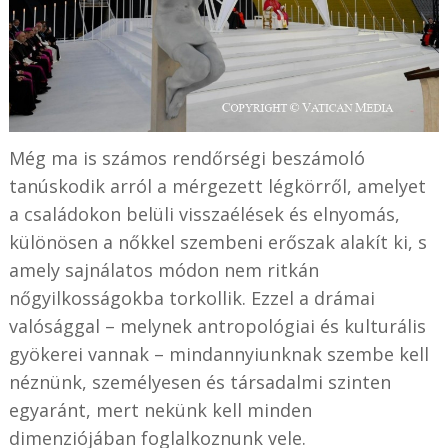
Még ma is számos rendőrségi beszámoló
tanúskodik arról a mérgezett légkörről, amelyet
a családokon belüli visszaélések és elnyomás,
különösen a nőkkel szembeni erőszak alakít ki, s
amely sajnálatos módon nem ritkán
nőgyilkosságokba torkollik. Ezzel a drámai
valósággal – melynek antropológiai és kulturális
gyökerei vannak – mindannyiunknak szembe kell
néznünk, személyesen és társadalmi szinten
egyaránt, mert nekünk kell minden
dimenziójában foglalkoznunk vele.