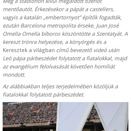
Még a stadionon kívül megáldott tizenöt
mentőautót. Érkezésekor a pápát a castellers,
vagyis a katalán „embertornyot” építők fogadták,
ezután Barcelona metropolita érseke, Juan José
Omella Omella bíboros köszöntötte a Szentatyát. A
kereszt trónra helyezése, a könyörgés és a
Keresztek a világban
című bevezető videó után
Leó pápa párbeszédet folytatott a fiatalokkal, majd
az evangélium felolvasását követően homíliát
mondott.
Az alábbiakban teljes terjedelmében közöljük a
fiatalokkal folytatott párbeszédet.