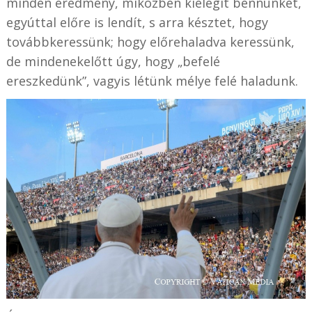
minden eredmény, miközben kielégít bennünket,
egyúttal előre is lendít, s arra késztet, hogy
továbbkeressünk; hogy előrehaladva keressünk,
de mindenekelőtt úgy, hogy „befelé
ereszkedünk”, vagyis létünk mélye felé haladunk.