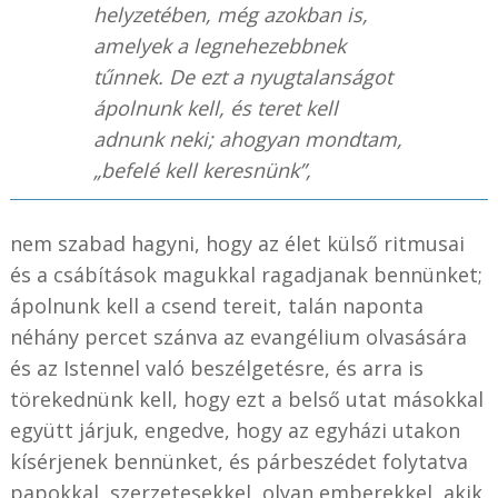
helyzetében, még azokban is,
amelyek a legnehezebbnek
tűnnek. De ezt a nyugtalanságot
ápolnunk kell, és teret kell
adnunk neki; ahogyan mondtam,
„befelé kell keresnünk”,
nem szabad hagyni, hogy az élet külső ritmusai
és a csábítások magukkal ragadjanak bennünket;
ápolnunk kell a csend tereit, talán naponta
néhány percet szánva az evangélium olvasására
és az Istennel való beszélgetésre, és arra is
törekednünk kell, hogy ezt a belső utat másokkal
együtt járjuk, engedve, hogy az egyházi utakon
kísérjenek bennünket, és párbeszédet folytatva
papokkal, szerzetesekkel, olyan emberekkel, akik