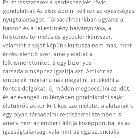
És itt visszatérek a kérdéshez két rövid
gondolattal. Az első: ápolni kell ezt az egészséges
nyugtalanságot. Társadalmainkban ugyanis a
haszon és a teljesítmény bálványozása, a
folytonos termelés és győzelemkényszer,
valamint a saját képünk kultusza nem más, mint
érzéstelenítő szer, amely elaltatja
lelkiismeretünket, s egy bizonyos
társadalomképhez igazítja azt. Amikor az
emberek megtanulnak megállni, értékelni a
fontos dolgokat, új módon megbecsülni az időt,
és az evangélium fényében gondolkodni saját
életükről, akkor kritikus szemléletet alakítanak ki
egy olyan társadalmi rendszerrel szemben is,
amely nem az embert állítja középpontba, és az
igazságtalanság, valamint az egzisztenciális