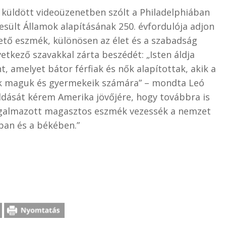
 küldött videoüzenetben szólt a Philadelphiában
sült Államok alapításának 250. évfordulója adjon
vető eszmék, különösen az élet és a szabadság
vetkező szavakkal zárta beszédét: „Isten áldja
, amelyet bátor férfiak és nők alapítottak, akik a
ak maguk és gyermekeik számára” – mondta Leó
ldását kérem Amerika jövőjére, hogy továbbra is
ogalmazott magasztos eszmék vezessék a nemzet
ban és a békében.”