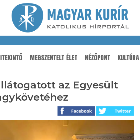
ITEKINTŐ
MEGSZENTELT ÉLET
NÉZŐPONT
KULTÚRA
llátogatott az Egyesült
nagykövetéhez