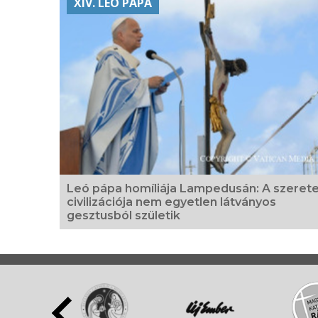
XIV. LEÓ PÁPA
Leó pápa homíliája Lampedusán: A szeret
civilizációja nem egyetlen látványos
gesztusból születik