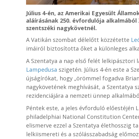
Július 4-én, az Amerikai Egyesült Államo
aláírásának 250. évfordulója alkalmából
szentszéki nagykövetnél.
A Vatikán szombat délelőtt közzétette
Leó
imáiról biztosította őket a különleges alk
A Szentatya a nap első felét lelkipásztori 
Lampedusa
szigetén. Július 4-én este a S
újságírókat, hogy „örömmel fogadva Brian
nagykövetének meghívását, a Szentatya s
rezidenciájára a nemzeti ünnep alkalmából
Péntek este, a jeles évforduló előestéjén
philadelphiai National Constitution Cent
elismerve ezzel a Szentatya élethosszig ta
lelkiismereti és a szólásszabadság előmozd