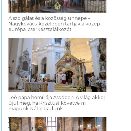
A szolgálat és a közösség ünnepe –
Nagykovácsi közelében tartják a közép-
európai cserkésztalálkozót
Leó pápa homíliája Assisiben: A világ akkor
újul meg, ha Krisztust követve mi
magunk is átalakulunk