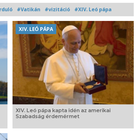
rduló
#Vatikán
#vizitáció
#XIV. Leó pápa
XIV. LEÓ PÁPA
XIV. Leó pápa kapta idén az amerikai
Szabadság érdemérmet