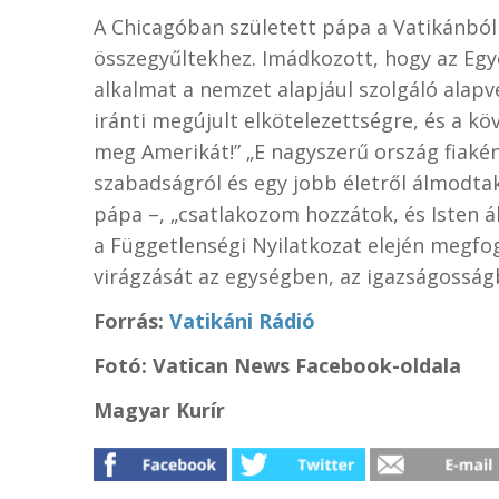
A Chicagóban született pápa a Vatikánból
összegyűltekhez. Imádkozott, hogy az Egye
alkalmat
a nemzet alapjául szolgáló alap
iránti megújult elkötelezettségre, és a kö
meg Amerikát!” „E nagyszerű ország fiaként
szabadságról és egy jobb életről álmodt
pápa –, „csatlakozom hozzátok, és Isten á
a Függetlenségi Nyilatkozat elején megf
virágzását az egységben, az igazságosság
Forrás:
Vatikáni Rádió
Fotó: Vatican News Facebook-oldala
Magyar Kurír