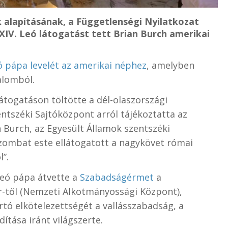
k alapításának, a Függetlenségi Nyilatkozat
 XIV. Leó látogatást tett Brian Burch amerikai
 pápa levelét az amerikai néphez
, amelyben
alomból.
látogatáson töltötte a dél-olaszországi
zentszéki Sajtóközpont arról tájékoztatta az
 Burch, az Egyesült Államok szentszéki
zombat este ellátogatott a nagykövet római
”.
 Leó pápa átvette a
Szabadságérmet
a
er-től (Nemzeti Alkotmányossági Központ
),
rtó elkötelezettségét a vallásszabadság, a
ítása iránt világszerte.