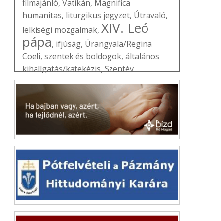
filmajánló
,
Vatikán
,
Magnifica
humanitas
,
liturgikus jegyzet
,
Útravaló
,
XIV. Leó
lelkiségi mozgalmak
,
pápa
,
ifjúság
,
Úrangyala/Regina
Coeli
,
szentek és boldogok
,
általános
kihallgatás/katekézis
,
Szentév