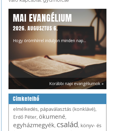
való kapcsolat gyümölcse
MAI EVANGÉLIUM
2026. AUGUSZTUS 6.
Hogy örömhírrel induljon minden nap...
Korábbi napi evangéliumok »
Címkefelhő
elmélkedés
,
pápaválasztás (konklávé)
,
ökumené
Erdő Péter
,
,
család
egyházmegyék
,
,
könyv- és