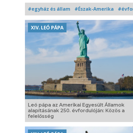
#egyház és állam
#Észak-Amerika
#évfo
Kapcsolódó
XIV. LEÓ PÁPA
fotógaléria
Leó pápa az Amerikai Egyesült Államok
alapításának 250. évfordulóján: Közös a
felelősség