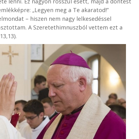
ete lenni. Ez nagyon rosszul esett, majd a döntést
 emlékképre: „Legyen meg a Te akaratod!”
lmondat – hiszen nem nagy lelkesedéssel
asztottam. A Szeretethimnuszból vettem ezt a
13,13).