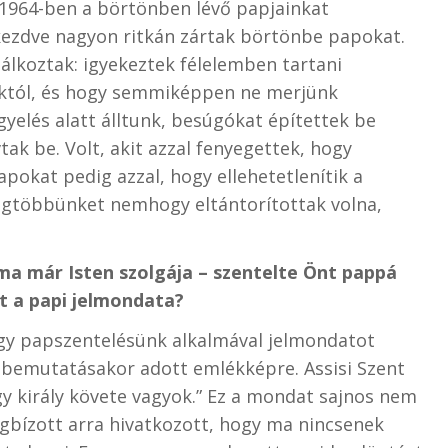
 1964-ben a börtönben lévő papjainkat
 kezdve nagyon ritkán zártak börtönbe papokat.
lkoztak: igyekeztek félelemben tartani
nktól, és hogy semmiképpen ne merjünk
gyelés alatt álltunk, besúgókat építettek be
ak be. Volt, akit azzal fenyegettek, hogy
pokat pedig azzal, hogy ellehetetlenítik a
gtöbbünket nemhogy eltántorítottak volna,
ma már Isten szolgája – szentelte Önt pappá
lt a papi jelmondata?
hogy papszentelésünk alkalmával jelmondatot
k bemutatásakor adott emlékképre. Assisi Szent
y király követe vagyok.” Ez a mondat sajnos nem
egbízott arra hivatkozott, hogy ma nincsenek