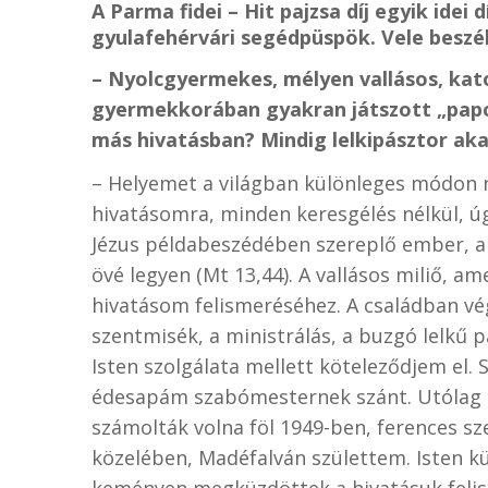
A Parma fidei – Hit pajzsa díj egyik ide
gyulafehérvári segédpüspök. Vele beszé
– Nyolcgyermekes, mélyen vallásos, kato
gyermekkorában gyakran játszott „papo
más hivatásban? Mindig lelkipásztor aka
– Helyemet a világban különleges módon 
hivatásomra, minden keresgélés nélkül, úg
Jézus példabeszédében szereplő ember, ak
övé legyen (Mt 13,44). A vallásos miliő, am
hivatásom felismeréséhez. A családban vé
szentmisék, a ministrálás, a buzgó lelkű
Isten szolgálata mellett köteleződjem el
édesapám szabómesternek szánt. Utólag 
számolták volna föl 1949-ben, ferences sz
közelében, Madéfalván születtem. Isten 
keményen megküzdöttek a hivatásuk felis