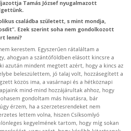
i díjazottja Tamás József nyugalmazott
lgettünk.
likus családba született, s mint mondja,
sdit”. Ezek szerint soha nem gondolkozott
rt lenni?
nem kerestem. Egyszerűen rátaláltam a
y, ahogyan a szántóföldben elásott kincsre a
i azután mindent megtett azért, hogy a kincs az
elybe beleszülettem, jó talaj volt, hozzásegített a
gzett közös ima, a vasárnapi és a hétköznapi
 papjaink mind-mind hozzájárultak ahhoz, hogy
. Sohasem gondoltam más hivatásra, bár
úgy érzem, ha a szerzetesrendeket nem
erzetes lettem volna, hiszen Csíksomlyó
különleges kegyelmének tartom, hogy míg sokan
meréséért, vagy azért, hogy később kitartsanak