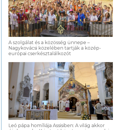
A szolgálat és a közösség ünnepe –
Nagykovácsi közelében tartják a közép-
európai cserkésztalálkozót
Leó pápa homíliája Assisiben: A világ akkor