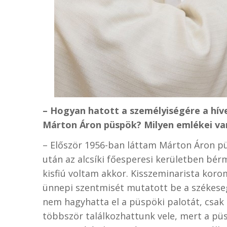
– Hogyan hatott a személyiségére a híve
Márton Áron püspök? Milyen emlékei va
– Először 1956-ban láttam Márton Áron p
után az alcsíki főesperesi kerületben bér
kisfiú voltam akkor. Kisszeminarista kor
ünnepi szentmisét mutatott be a székese
nem hagyhatta el a püspöki palotát, csak
többször találkozhattunk vele, mert a p