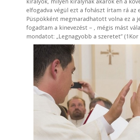
királyok, milyen királynak akarok én a köv
elfogadva végül ezt a fohászt írtam rá az
Püspökként megmaradhatott volna ez a je
fogadtam a kinevezést – , mégis mást vál
mondatot: „Legnagyobb a szeretet” (1Kor 