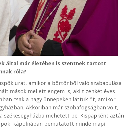
k által már életében is szentnek tartott
nnak róla?
üspök urat, amikor a börtönből való szabadulása
mált mások mellett engem is, aki tizenkét éves
omban csak a nagy ünnepeken láttuk őt, amikor
gyházban. Akkoriban már szobafogságban volt,
 a székesegyházba mehetett be. Kispapként aztán
üspöki kápolnában bemutatott mindennapi