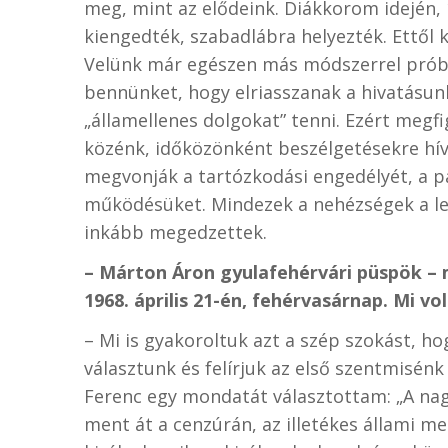
meg, mint az elődeink. Diákkorom idején,
kiengedték, szabadlábra helyezték. Ettől
Velünk már egészen más módszerrel próbá
bennünket, hogy elriasszanak a hivatásu
„államellenes dolgokat” tenni. Ezért megfi
közénk, időközönként beszélgetésekre hívt
megvonják a tartózkodási engedélyét, a pa
működésüket. Mindezek a nehézségek a le
inkább megedzettek.
– Márton Áron gyulafehérvári püspök – 
1968. április 21-én, fehérvasárnap. Mi vo
– Mi is gyakoroltuk azt a szép szokást, 
választunk és felírjuk az első szentmisén
Ferenc egy mondatát választottam: „A nag
ment át a cenzúrán, az illetékes állami m