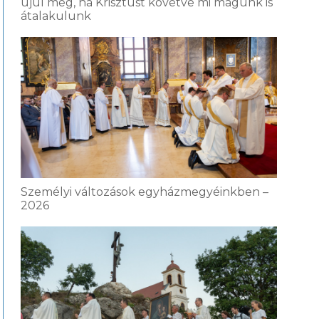
újul meg, ha Krisztust követve mi magunk is
átalakulunk
Személyi változások egyházmegyéinkben –
2026