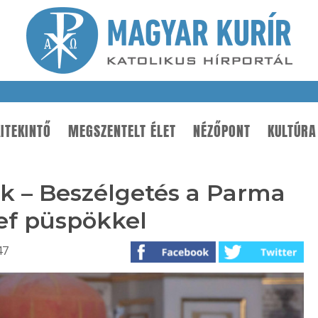
ITEKINTŐ
MEGSZENTELT ÉLET
NÉZŐPONT
KULTÚRA
k – Beszélgetés a Parma
sef püspökkel
47