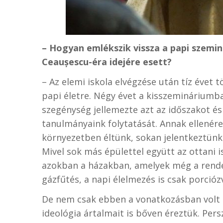
– Hogyan emlékszik vissza a papi szemi
Ceaușescu
-éra idejére esett?
– Az elemi iskola elvégzése után tíz évet 
papi életre. Négy évet a kisszemináriumb
szegénység jellemezte azt az időszakot és
tanulmányaink folytatását. Annak ellenér
környezetben éltünk, sokan jelentkeztünk
Mivel sok más épülettel együtt az ottani is
azokban a házakban, amelyek még a rendel
gázfűtés, a napi élelmezés is csak porcióz
De nem csak ebben a vonatkozásban volt 
ideológia ártalmait is bőven éreztük. Per