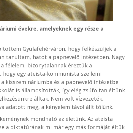
náriumi évekre, amelyeknek egy része a
töltöttem Gyulafehérváron, hogy felkészüljek a
an tanultam, hatot a papnevelő intézetben. Nagy
 a félelem, bizonytalannak éreztük a
e, hogy egy ateista-kommunista szellemi
 a kisszemináriumba és a papnevelő intézetbe.
kolát is államosították, így elég zsúfoltan éltünk
kezésünkre álltak. Nem volt vízvezeték,
va adatott meg, a kényelem távol állt tőlünk.
keménynek mondható az életünk. Az ateista
sze a diktatúrának mi már egy más formáját éltük