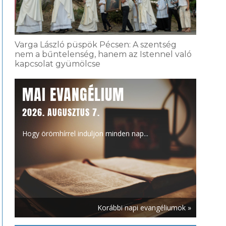
Varga László püspök Pécsen: A szentség
nem a bűntelenség, hanem az Istennel való
kapcsolat gyümölcse
MAI EVANGÉLIUM
2026. AUGUSZTUS 7.
Hogy örömhírrel induljon minden nap...
Korábbi napi evangéliumok »