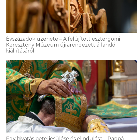
Évszázadok üzenete – A felújított esztergomi
Keresztény Múzeum újrarendezett állandó
kiállításáról
Egy hivatás beteljesülése és elindulása – Pappá