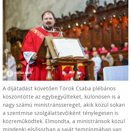
A díjátadást követően Török Csaba plébános
köszöntötte az egybegyűlteket, különösen is a
nagy számú ministránssereget, akik közül sokan
a szentmise szolgálattevőiként ténylegesen is
közreműködtek. Elmondta, a ministránsok közül
mindenki elsősorban a saját templomában van