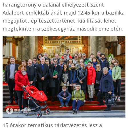
harangtorony oldalánál elhelyezett Szent
Adalbert-emléktáblánál, majd 12.45-kor a bazilika
megújított építészettörténeti kiállítását lehet
megtekinteni a székesegyház második emeletén.
15 órakor tematikus tárlatvezetés lesz a