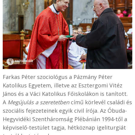
Farkas Péter szociológus a Pázmány Péter
Katolikus Egyetem, illetve az Esztergomi Vitéz
János és a Váci Katolikus Főiskolákon is tanított.
A
Megújulás a szeretetben
című körlevél családi és
szociális fejezeteinek egyik civil írója. Az Óbuda-
Hegyvidéki Szentháromság Plébánián 1994-től a
képviselő-testület tagja, hétköznap igeliturgiát