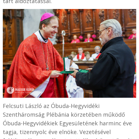
tart áldoztatással.
Felcsuti László az Óbuda-Hegyvidéki
Szentháromság Plébánia körzetében működő
Óbuda-Hegyvidékiek Egyesületének harminc éve
tagja, tizennyolc éve elnöke. Vezetésével