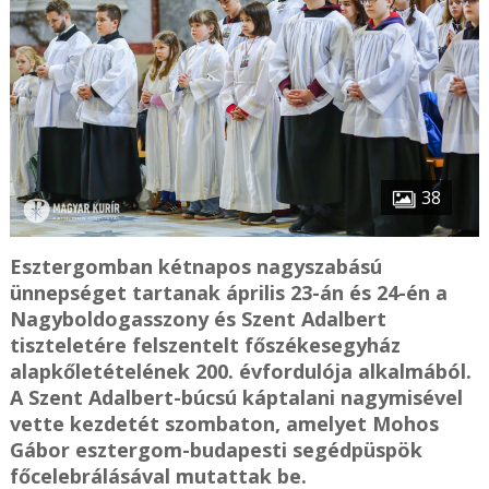
38
Esztergomban kétnapos nagyszabású
ünnepséget tartanak április 23-án és 24-én a
Nagyboldogasszony és Szent Adalbert
tiszteletére felszentelt főszékesegyház
alapkőletételének 200. évfordulója alkalmából.
A Szent Adalbert-búcsú káptalani nagymisével
vette kezdetét szombaton, amelyet Mohos
Gábor esztergom-budapesti segédpüspök
főcelebrálásával mutattak be.