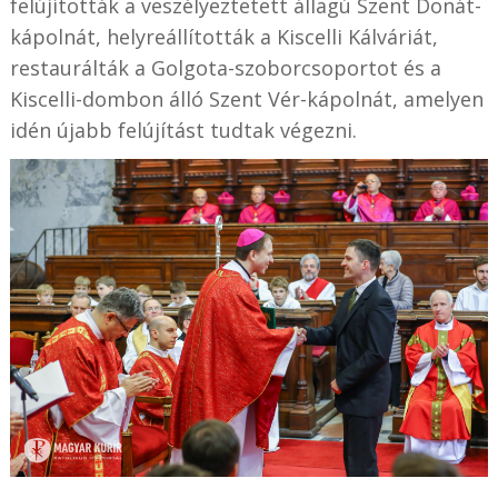
felújították a veszélyeztetett állagú Szent Donát-
kápolnát, helyreállították a Kiscelli Kálváriát,
restaurálták a Golgota-szoborcsoportot és a
Kiscelli-dombon álló Szent Vér-kápolnát, amelyen
idén újabb felújítást tudtak végezni.