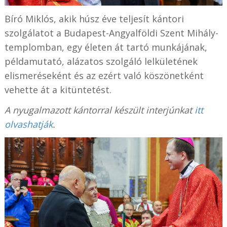
Bíró Miklós, akik húsz éve teljesít kántori
szolgálatot a Budapest-Angyalföldi Szent Mihály-
templomban, egy életen át tartó munkájának,
példamutató, alázatos szolgáló lelkületének
elismeréseként és az ezért való köszönetként
vehette át a kitüntetést.
A nyugalmazott kántorral készült interjúnkat
itt
olvashatják
.