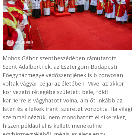
Mohos Gábor szentbeszédében rámutatott,
Szent Adalbertnek, az Esztergom-Budapesti
Főegyházmegye védőszentjének is bizonyosan
voltak vágyai, céljai az életében. Mivel az akkori
kor vezető rétegébe született bele, földi
karrierre is vágyhatott volna, ám őt inkább az
Isten és a lelkek iránti szeretet vonzotta. Ha világi
szemmel nézzük, nem mondhatott el sikereket,
hiszen például el is kellett menekülnie
egyházmegyéjéből, mégis az élete ennyi