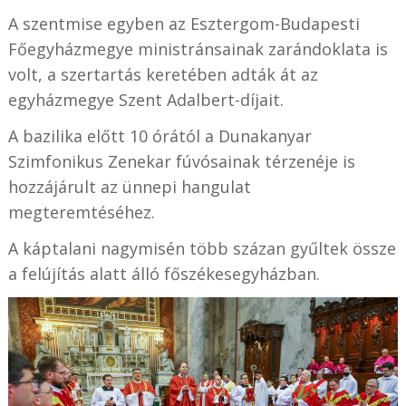
A szentmise egyben az Esztergom-Budapesti
Főegyházmegye ministránsainak zarándoklata is
volt, a szertartás keretében adták át az
egyházmegye Szent Adalbert-díjait.
A bazilika előtt 10 órától a Dunakanyar
Szimfonikus Zenekar fúvósainak térzenéje is
hozzájárult az ünnepi hangulat
megteremtéséhez.
A káptalani nagymisén több százan gyűltek össze
a felújítás alatt álló főszékesegyházban.