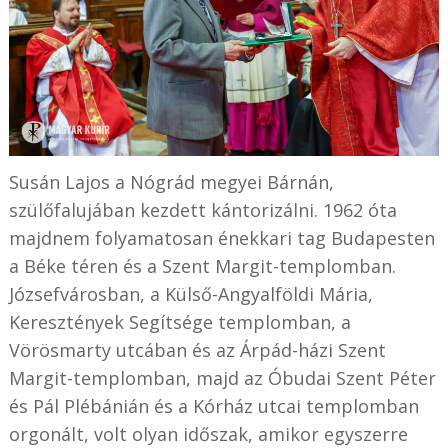
Susán Lajos a Nógrád megyei Bárnán,
szülőfalujában kezdett kántorizálni. 1962 óta
majdnem folyamatosan énekkari tag Budapesten
a Béke téren és a Szent Margit-templomban.
Józsefvárosban, a Külső-Angyalföldi Mária,
Keresztények Segítsége templomban, a
Vörösmarty utcában és az Árpád-házi Szent
Margit-templomban, majd az Óbudai Szent Péter
és Pál Plébánián és a Kórház utcai templomban
orgonált, volt olyan időszak, amikor egyszerre