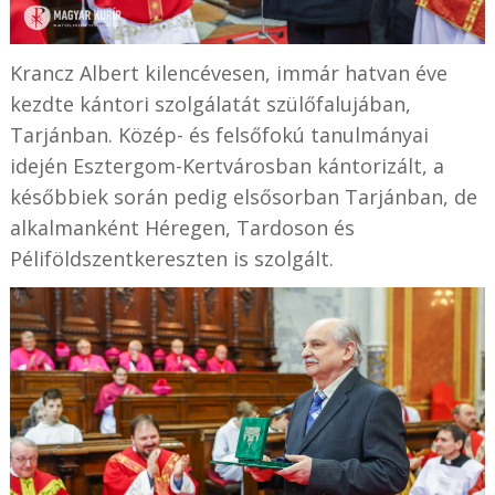
Krancz Albert kilencévesen, immár hatvan éve
kezdte kántori szolgálatát szülőfalujában,
Tarjánban. Közép- és felsőfokú tanulmányai
idején Esztergom-Kertvárosban kántorizált, a
későbbiek során pedig elsősorban Tarjánban, de
alkalmanként Héregen, Tardoson és
Péliföldszentkereszten is szolgált.