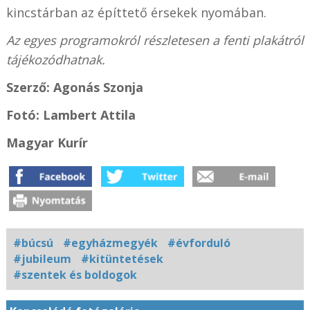
kincstárban az építtető érsekek nyomában.
Az egyes programokról részletesen a fenti plakátról
tájékozódhatnak.
Szerző: Agonás Szonja
Fotó: Lambert Attila
Magyar Kurír
#búcsú
#egyházmegyék
#évforduló
#jubileum
#kitüntetések
#szentek és boldogok