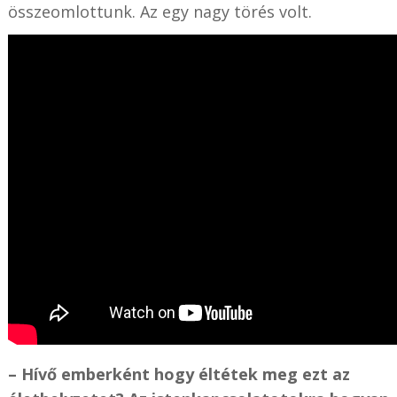
összeomlottunk. Az egy nagy törés volt.
– Hívő emberként hogy éltétek meg ezt az