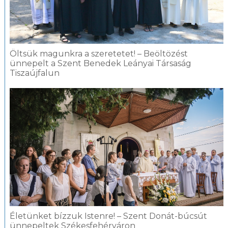
Öltsük magunkra a szeretetet! – Beöltözést
ünnepelt a Szent Benedek Leányai Társaság
Tiszaújfalun
Életünket bízzuk Istenre! – Szent Donát-búcsút
ünnepeltek Székesfehérváron