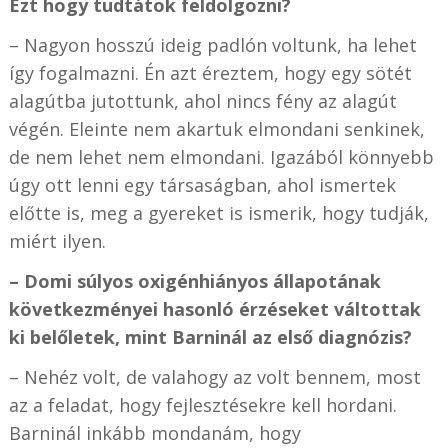
Ezt hogy tudtátok feldolgozni?
– Nagyon hosszú ideig padlón voltunk, ha lehet
így fogalmazni. Én azt éreztem, hogy egy sötét
alagútba jutottunk, ahol nincs fény az alagút
végén. Eleinte nem akartuk elmondani senkinek,
de nem lehet nem elmondani. Igazából könnyebb
úgy ott lenni egy társaságban, ahol ismertek
előtte is, meg a gyereket is ismerik, hogy tudják,
miért ilyen.
– Domi súlyos oxigénhiányos állapotának
következményei hasonló érzéseket váltottak
ki belőletek, mint Barninál az első diagnózis?
– Nehéz volt, de valahogy az volt bennem, most
az a feladat, hogy fejlesztésekre kell hordani.
Barninál inkább mondanám, hogy