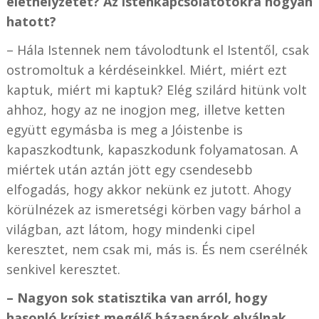
élethelyzetet? Az istenkapcsolatotokra hogyan
hatott?
– Hála Istennek nem távolodtunk el Istentől, csak
ostromoltuk a kérdéseinkkel. Miért, miért ezt
kaptuk, miért mi kaptuk? Elég szilárd hitünk volt
ahhoz, hogy az ne inogjon meg, illetve ketten
együtt egymásba is meg a Jóistenbe is
kapaszkodtunk, kapaszkodunk folyamatosan. A
miértek után aztán jött egy csendesebb
elfogadás, hogy akkor nekünk ez jutott. Ahogy
körülnézek az ismeretségi körben vagy bárhol a
világban, azt látom, hogy mindenki cipel
keresztet, nem csak mi, más is. És nem cserélnék
senkivel keresztet.
– Nagyon sok statisztika van arról, hogy
hasonló krízist megélő házaspárok elválnak,