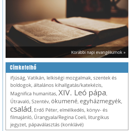
Korábbi napi evangéliumok »
Címkefelhő
ifjúság
,
Vatikán
,
lelkiségi mozgalmak
,
szentek és
boldogok
,
általános kihallgatás/katekézis
,
XIV. Leó pápa
Magnifica humanitas
,
,
ökumené
egyházmegyék
Útravaló
,
Szentév
,
,
,
család
,
Erdő Péter
,
elmélkedés
,
könyv- és
filmajánló
,
Úrangyala/Regina Coeli
,
liturgikus
jegyzet
,
pápaválasztás (konklávé)