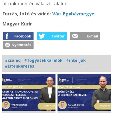
hitünk mentén választ találni.
Forrás, f
otó és videó:
Váci Egyházmegye
Magyar Kurír
#család
#fogyatékkal élők
#interjúk
#istenkeresés
Kapcsolódó
fotógaléria