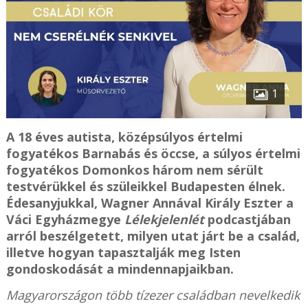
1
A 18 éves autista, középsúlyos értelmi
fogyatékos Barnabás és öccse, a súlyos értelmi
fogyatékos Domonkos három nem sérült
testvérükkel és szüleikkel Budapesten élnek.
Édesanyjukkal, Wagner Annával Király Eszter a
Váci Egyházmegye
Lélekjelenlét
podcastjában
arról beszélgetett, milyen utat járt be a család,
illetve hogyan tapasztalják meg Isten
gondoskodását a mindennapjaikban.
Magyarországon több tízezer családban nevelkedik