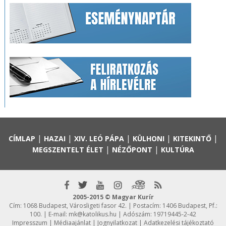
|
|
|
|
|
CÍMLAP
HAZAI
XIV. LEÓ PÁPA
KÜLHONI
KITEKINTŐ
|
|
MEGSZENTELT ÉLET
NÉZŐPONT
KULTÚRA
2005-2015 © Magyar Kurír
Cím: 1068 Budapest, Városligeti fasor 42. | Postacím: 1406 Budapest, Pf.:
100. | E-mail:
mk@katolikus.hu
| Adószám: 19719445-2-42
Impresszum
|
Médiaajánlat
|
Jognyilatkozat
|
Adatkezelési tájékoztató