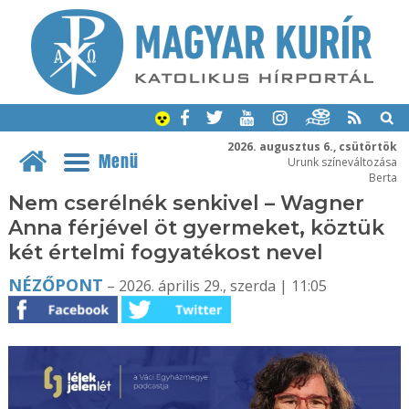
2026. augusztus 6., csütörtök
Menü
Urunk színeváltozása
Berta
Nem cserélnék senkivel – Wagner
Anna férjével öt gyermeket, köztük
két értelmi fogyatékost nevel
NÉZŐPONT
– 2026. április 29., szerda | 11:05