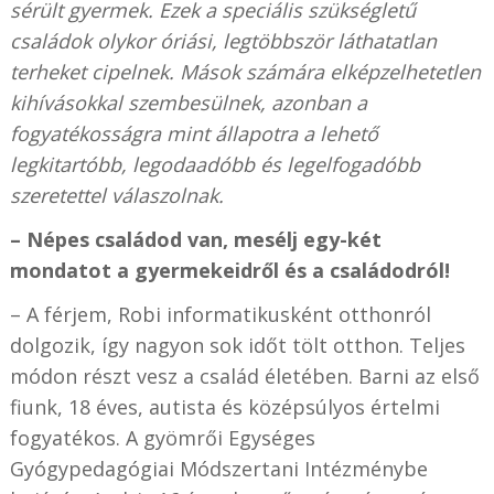
sérült gyermek. Ezek a speciális szükségletű
családok olykor óriási, legtöbbször láthatatlan
terheket cipelnek. Mások számára elképzelhetetlen
kihívásokkal szembesülnek, azonban a
fogyatékosságra mint állapotra a lehető
legkitartóbb, legodaadóbb és legelfogadóbb
szeretettel válaszolnak.
– Népes családod van, mesélj egy-két
mondatot a gyermekeidről és a családodról!
– A férjem, Robi informatikusként otthonról
dolgozik, így nagyon sok időt tölt otthon. Teljes
módon részt vesz a család életében. Barni az első
fiunk, 18 éves, autista és középsúlyos értelmi
fogyatékos. A gyömrői Egységes
Gyógypedagógiai Módszertani Intézménybe