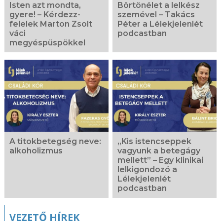
Isten azt mondta,
Börtönélet a lelkész
gyere! – Kérdezz-
szemével – Takács
felelek Marton Zsolt
Péter a Lélekjelenlét
váci
podcastban
megyéspüspökkel
A titokbetegség neve:
„Kis istencseppek
alkoholizmus
vagyunk a betegágy
mellett” – Egy klinikai
lelkigondozó a
Lélekjelenlét
podcastban
VEZETŐ HÍREK