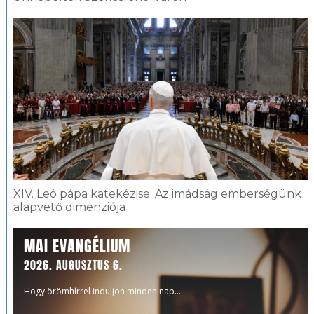
XIV. Leó pápa katekézise: Az imádság emberségünk
alapvető dimenziója
MAI EVANGÉLIUM
2026. AUGUSZTUS 6.
Hogy örömhírrel induljon minden nap...