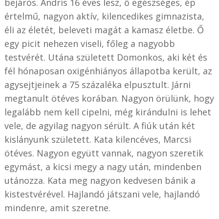
bejárós. Andris 16 éves lesz, ő egészséges, ép
értelmű, nagyon aktív, kilencedikes gimnazista,
éli az életét, beleveti magát a kamasz életbe. Ő
egy picit nehezen viseli, főleg a nagyobb
testvérét. Utána született Domonkos, aki két és
fél hónaposan oxigénhiányos állapotba került, az
agysejtjeinek a 75 százaléka elpusztult. Járni
megtanult ötéves korában. Nagyon örülünk, hogy
legalább nem kell cipelni, még kirándulni is lehet
vele, de agyilag nagyon sérült. A fiúk után két
kislányunk született. Kata kilencéves, Marcsi
ötéves. Nagyon együtt vannak, nagyon szeretik
egymást, a kicsi megy a nagy után, mindenben
utánozza. Kata meg nagyon kedvesen bánik a
kistestvérével. Hajlandó játszani vele, hajlandó
mindenre, amit szeretne.