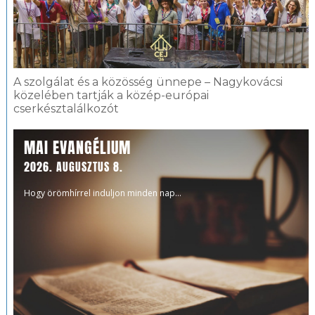
A szolgálat és a közösség ünnepe – Nagykovácsi
közelében tartják a közép-európai
cserkésztalálkozót
MAI EVANGÉLIUM
2026. AUGUSZTUS 8.
Hogy örömhírrel induljon minden nap...