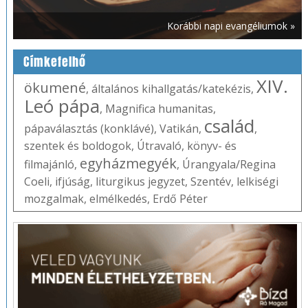
Korábbi napi evangéliumok »
Címkefelhő
XIV.
ökumené
,
általános kihallgatás/katekézis
,
Leó pápa
,
Magnifica humanitas
,
család
pápaválasztás (konklávé)
,
Vatikán
,
,
szentek és boldogok
,
Útravaló
,
könyv- és
egyházmegyék
filmajánló
,
,
Úrangyala/Regina
Coeli
,
ifjúság
,
liturgikus jegyzet
,
Szentév
,
lelkiségi
mozgalmak
,
elmélkedés
,
Erdő Péter