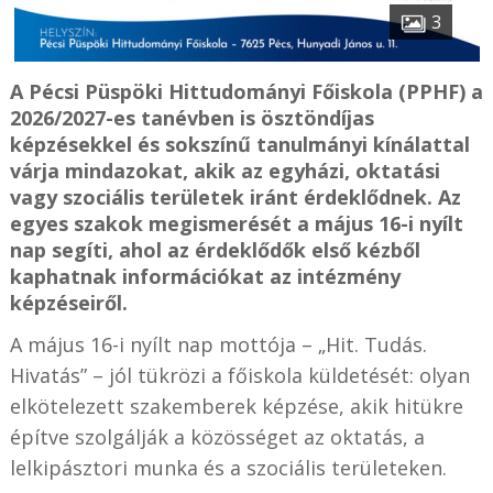
3
A Pécsi Püspöki Hittudományi Főiskola (PPHF) a
2026/2027-es tanévben is ösztöndíjas
képzésekkel és sokszínű tanulmányi kínálattal
várja mindazokat, akik az egyházi, oktatási
vagy szociális területek iránt érdeklődnek. Az
egyes szakok megismerését a május 16-i nyílt
nap segíti, ahol az érdeklődők első kézből
kaphatnak információkat az intézmény
képzéseiről.
A május 16-i nyílt nap mottója – „Hit. Tudás.
Hivatás” – jól tükrözi a főiskola küldetését: olyan
elkötelezett szakemberek képzése, akik hitükre
építve szolgálják a közösséget az oktatás, a
lelkipásztori munka és a szociális területeken.