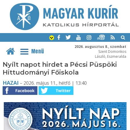
2026. augusztus 8., szombat
Menü
Szent Domonkos
László, Eszmeralda
Nyílt napot hirdet a Pécsi Püspöki
Hittudományi Főiskola
HAZAI
– 2026. május 11., hétfő | 13:40