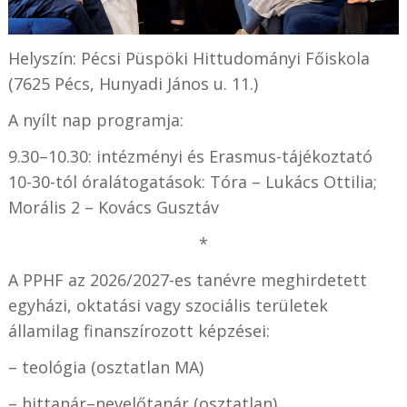
Helyszín: Pécsi Püspöki Hittudományi Főiskola
(7625 Pécs, Hunyadi János u. 11.)
A nyílt nap programja:
9.30–10.30: intézményi és Erasmus-tájékoztató
10-30-tól óralátogatások: Tóra – Lukács Ottilia;
Morális 2 – Kovács Gusztáv
*
A PPHF az 2026/2027-es tanévre meghirdetett
egyházi, oktatási vagy szociális területek
államilag finanszírozott képzései:
– teológia (osztatlan MA)
– hittanár–nevelőtanár (osztatlan)