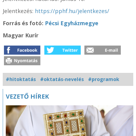
Jelentkezés:
https://pphf.hu/jelentkezes/
Forrás és fotó:
Pécsi Egyházmegye
Magyar Kurír
#hitoktatás
#oktatás-nevelés
#programok
Kapcsolódó
VEZETŐ HÍREK
fotógaléria