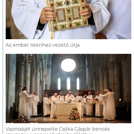
Az ember Istenhez vezető útja
Vasmiséjét ünnepelte Csóka Gáspár bencés