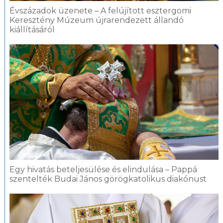
Évszázadok üzenete – A felújított esztergomi
Keresztény Múzeum újrarendezett állandó
kiállításáról
Egy hivatás beteljesülése és elindulása – Pappá
szentelték Budai János görögkatolikus diakónust