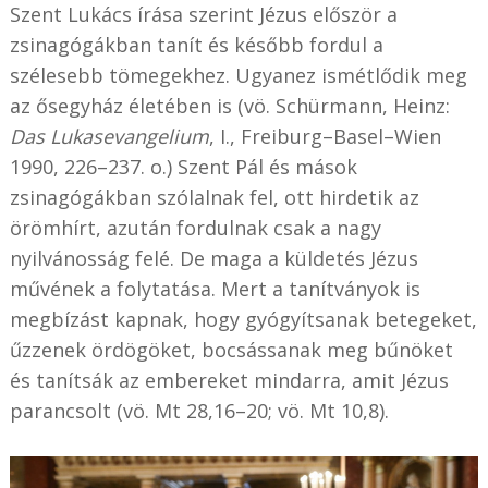
Szent Lukács írása szerint Jézus először a
zsinagógákban tanít és később fordul a
szélesebb tömegekhez. Ugyanez ismétlődik meg
az ősegyház életében is (vö. Schürmann, Heinz:
Das Lukasevangelium
, I., Freiburg–Basel–Wien
1990, 226–237. o.) Szent Pál és mások
zsinagógákban szólalnak fel, ott hirdetik az
örömhírt, azután fordulnak csak a nagy
nyilvánosság felé. De maga a küldetés Jézus
művének a folytatása. Mert a tanítványok is
megbízást kapnak, hogy gyógyítsanak betegeket,
űzzenek ördögöket, bocsássanak meg bűnöket
és tanítsák az embereket mindarra, amit Jézus
parancsolt (vö. Mt 28,16–20; vö. Mt 10,8).