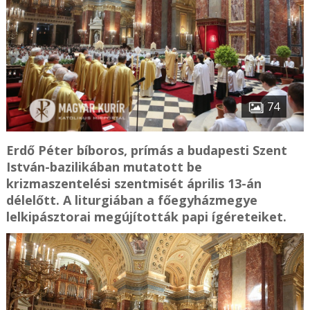
74
Erdő Péter bíboros, prímás a budapesti Szent
István-bazilikában mutatott be
krizmaszentelési szentmisét április 13-án
délelőtt. A liturgiában a főegyházmegye
lelkipásztorai megújították papi ígéreteiket.