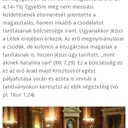
4,14–15). Egyelőre még nem messiási
küldetésének elismerését jelentette a
magasztalás, hanem inkább a csodálatot
tanításának bölcsessége iránt. Ugyanakkor Jézus
a Lélek erejében érkezik. Az erő megnyilvánulásai
a csodák, de különös a kisugárzása magának a
tanításnak is, hiszen Jézus úgy tanított, „mint
akinek hatalma van” (Mt 7,29). Ez a bölcsesség és
ez az erő árad majd Krisztusból egész
pályafutása során és azóta is immár a
tanítványokon keresztül az idők végezetéig (vö.
pl. 1Kor 1,24).