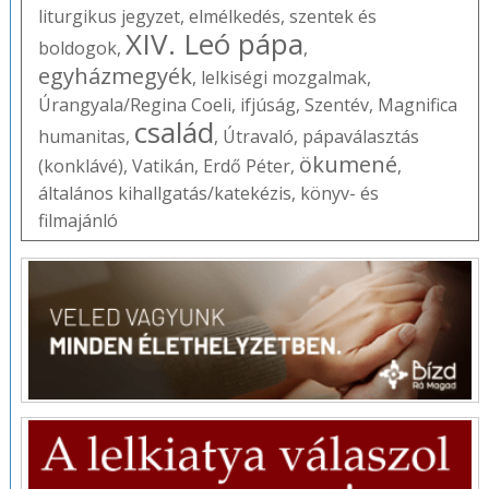
liturgikus jegyzet
,
elmélkedés
,
szentek és
XIV. Leó pápa
boldogok
,
,
egyházmegyék
,
lelkiségi mozgalmak
,
Úrangyala/Regina Coeli
,
ifjúság
,
Szentév
,
Magnifica
család
humanitas
,
,
Útravaló
,
pápaválasztás
ökumené
(konklávé)
,
Vatikán
,
Erdő Péter
,
,
általános kihallgatás/katekézis
,
könyv- és
filmajánló