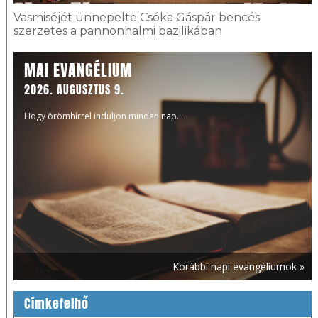
Vasmiséjét ünnepelte Csóka Gáspár bencés
szerzetes a pannonhalmi bazilikában
MAI EVANGÉLIUM
2026. AUGUSZTUS 9.
Hogy örömhírrel induljon minden nap...
Korábbi napi evangéliumok »
Címkefelhő