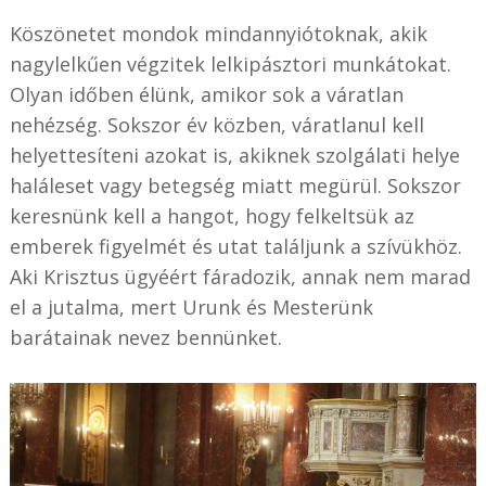
Köszönetet mondok mindannyiótoknak, akik
nagylelkűen végzitek lelkipásztori munkátokat.
Olyan időben élünk, amikor sok a váratlan
nehézség. Sokszor év közben, váratlanul kell
helyettesíteni azokat is, akiknek szolgálati helye
haláleset vagy betegség miatt megürül. Sokszor
keresnünk kell a hangot, hogy felkeltsük az
emberek figyelmét és utat találjunk a szívükhöz.
Aki Krisztus ügyéért fáradozik, annak nem marad
el a jutalma, mert Urunk és Mesterünk
barátainak nevez bennünket.