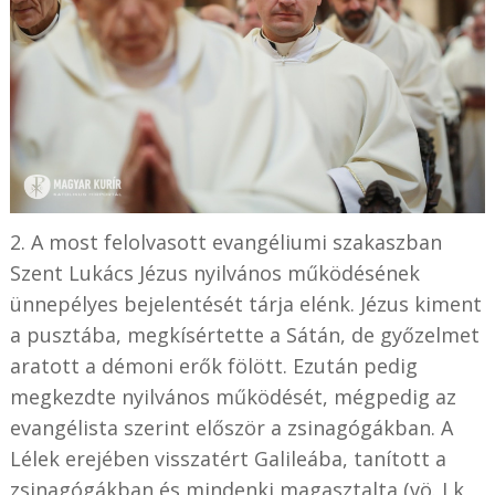
2. A most felolvasott evangéliumi szakaszban
Szent Lukács Jézus nyilvános működésének
ünnepélyes bejelentését tárja elénk. Jézus kiment
a pusztába, megkísértette a Sátán, de győzelmet
aratott a démoni erők fölött. Ezután pedig
megkezdte nyilvános működését, mégpedig az
evangélista szerint először a zsinagógákban. A
Lélek erejében visszatért Galileába, tanított a
zsinagógákban és mindenki magasztalta (vö. Lk