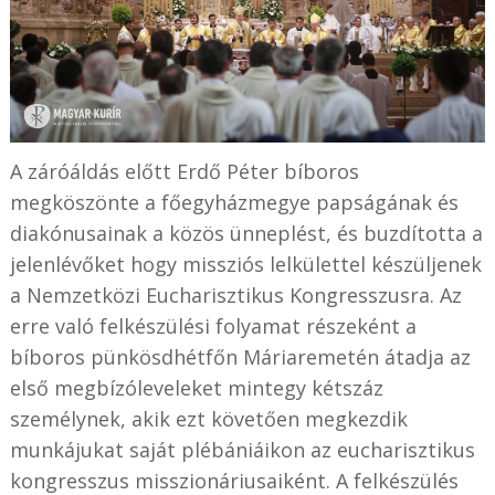
A záróáldás előtt Erdő Péter bíboros
megköszönte a főegyházmegye papságának és
diakónusainak a közös ünneplést, és
buzdította a
jelenlévőket hogy missziós lelkülettel készüljenek
a Nemzetközi Eucharisztikus Kongresszusra. Az
erre való felkészülési folyamat részeként a
bíboros pünkösdhétfőn Máriaremetén átadja az
első megbízóleveleket mintegy kétszáz
személynek, akik ezt követően megkezdik
munkájukat saját plébániáikon az eucharisztikus
kongresszus misszionáriusaiként. A felkészülés