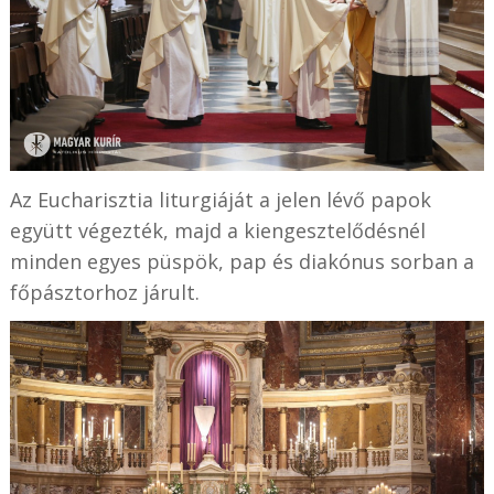
Az Eucharisztia liturgiáját a jelen lévő papok
együtt végezték, majd a kiengesztelődésnél
minden egyes püspök, pap és diakónus sorban a
főpásztorhoz járult.