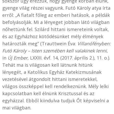
sokszor úgy érezzük, hogy gyenge korban élünk,
gyenge világ részei vagyunk. Futó Károly atya írta
erről: „A fiatalt főleg az emberi hatások, a példák
befolyásolják. Mi a lényeget jobban látó világban
nőhettünk fel. Szilárd hittani ismereteink voltak,
és az Egyházhoz kötődésünket mély élmények
határozták meg” (Trauttwein Éva:
Villanófényben:
Futó Károly – Isten szemében kell valakinek lenni
,
in
Új Ember
, LXXIII. évf. 14, (2017. április 2.), 11. o.).
Tehát ma is világosan kell látnunk hitünk
lényegét, a Katolikus Egyház Katekizmusának
vezetésével átgondolt hittani ismeretekkel,
világos összképpel kell rendelkeznünk. Mély lelki
kapcsolatban kell élnünk Krisztussal és az
egyházzal. Ebből kiindulva tudjuk Őt képviselni a
mai világban.