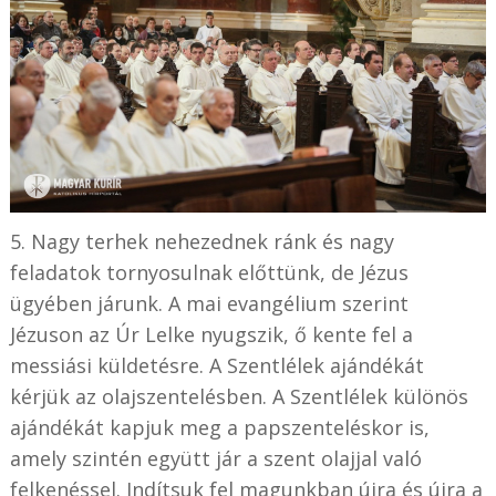
5. Nagy terhek nehezednek ránk és nagy
feladatok tornyosulnak előttünk, de Jézus
ügyében járunk. A mai evangélium szerint
Jézuson az Úr Lelke nyugszik, ő kente fel a
messiási küldetésre. A Szentlélek ajándékát
kérjük az olajszentelésben. A Szentlélek különös
ajándékát kapjuk meg a papszenteléskor is,
amely szintén együtt jár a szent olajjal való
felkenéssel. Indítsuk fel magunkban újra és újra a