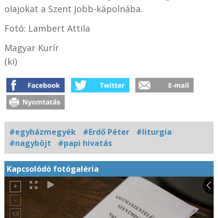
olajokat a Szent Jobb-kápolnába.
Fotó: Lambert Attila
Magyar Kurír
(ki)
#egyházmegyék
#Erdő Péter
#liturgia
#nagyböjt
#papi hivatás
Kapcsolódó fotógaléria