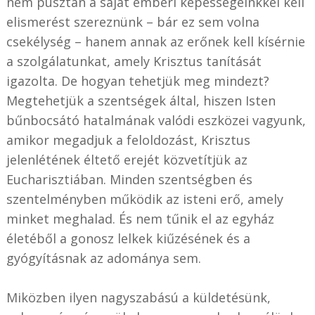
nem pusztán a saját emberi képességeinkkel kell
elismerést szereznünk – bár ez sem volna
csekélység – hanem annak az erőnek kell kísérnie
a szolgálatunkat, amely Krisztus tanítását
igazolta. De hogyan tehetjük meg mindezt?
Megtehetjük a szentségek által, hiszen Isten
bűnbocsátó hatalmának valódi eszközei vagyunk,
amikor megadjuk a feloldozást, Krisztus
jelenlétének éltető erejét közvetítjük az
Eucharisztiában. Minden szentségben és
szentelményben működik az isteni erő, amely
minket meghalad. És nem tűnik el az egyház
életéből a gonosz lelkek kiűzésének és a
gyógyításnak az adománya sem.
Miközben ilyen nagyszabású a küldetésünk,