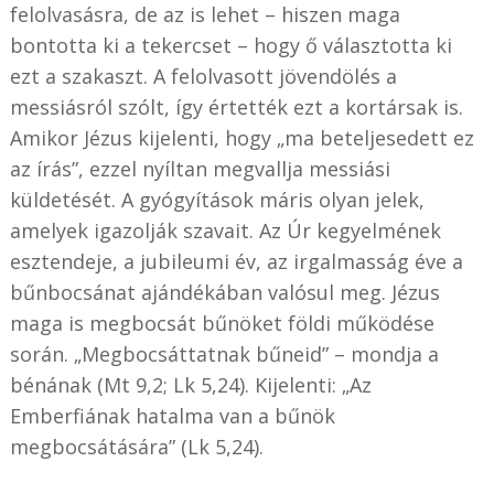
felolvasásra, de az is lehet – hiszen maga
bontotta ki a tekercset – hogy ő választotta ki
ezt a szakaszt. A felolvasott jövendölés a
messiásról szólt, így értették ezt a kortársak is.
Amikor Jézus kijelenti, hogy „ma beteljesedett ez
az írás”, ezzel nyíltan megvallja messiási
küldetését. A gyógyítások máris olyan jelek,
amelyek igazolják szavait. Az Úr kegyelmének
esztendeje, a jubileumi év, az irgalmasság éve a
bűnbocsánat ajándékában valósul meg. Jézus
maga is megbocsát bűnöket földi működése
során. „Megbocsáttatnak bűneid” – mondja a
bénának (Mt 9,2; Lk 5,24). Kijelenti: „Az
Emberfiának hatalma van a bűnök
megbocsátására” (Lk 5,24).