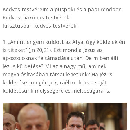
Kedves testvéreim a püspöki és a papi rendben!
Kedves diakónus testvérek!
Krisztusban kedves testvérek!
1. „Amint engem küldött az Atya, úgy küldelek én
is titeket” (Jn 20,21). Ezt mondja Jézus az
apostoloknak feltámadása után. De miben állt
Jézus küldetése? Mi az a nagy mű, aminek
megvalósításában társai lehetünk? Ha Jézus
küldetését megértjük, ráébredünk a saját
küldetésünk mélységére és méltóságára is.