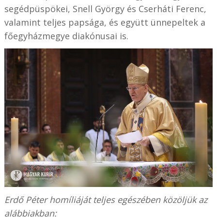
segédpüspökei,
Snell György és Cserháti Ferenc
,
valamint teljes papsága, és együtt ünnepeltek a
főegyházmegye diakónusai is.
Erdő Péter homíliáját teljes egészében közöljük az
alábbiakban: