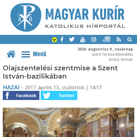
2026. augusztus 9., vasárnap
Menü
Szent Terézia Benedikta
Emõd, Román
Olajszentelési szentmise a Szent
István-bazilikában
HAZAI
– 2017. április 13., csütörtök | 14:17