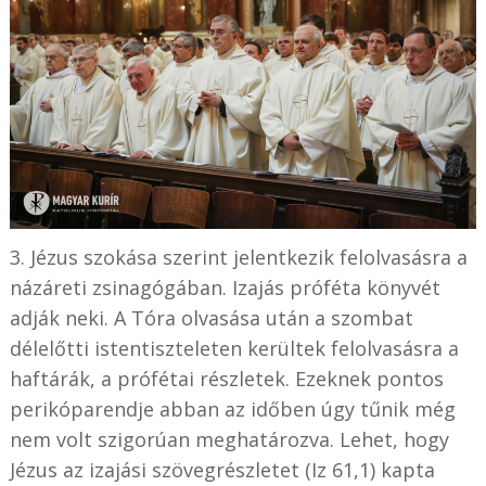
3. Jézus szokása szerint jelentkezik felolvasásra a
názáreti zsinagógában. Izajás próféta könyvét
adják neki. A Tóra olvasása után a szombat
délelőtti istentiszteleten kerültek felolvasásra a
haftárák, a prófétai részletek. Ezeknek pontos
perikóparendje abban az időben úgy tűnik még
nem volt szigorúan meghatározva. Lehet, hogy
Jézus az izajási szövegrészletet (Iz 61,1) kapta