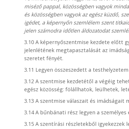
miséző pappal, közösségben vagyok mindaz
és közösségben vagyok az egész küzdő, sz
igédet, a képernyőn szemlélem szent titkaid
jelen számodra időtlen áldozatodat szemlél
3.10 A képernyőszentmise kezdete előtt gy
jelenlétének megtapasztalását az imádság 
szeretet fényét.
3.11 Legyen összeszedett a testhelyzetem 
3.12 A szentmise kezdetétől a végéig teh
egész közösség: fölállhatok, leülhetek, le
3.13 A szentmise válaszait és imádságai
3.14 A bűnbánati rész legyen a személyes 
3.15 A szentírási részletekből igyekezzek