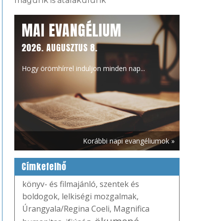
magunk is átalakulunk
MAI EVANGÉLIUM
2026. AUGUSZTUS 8.
Hogy örömhírrel induljon minden nap...
Korábbi napi evangéliumok »
Címkefelhő
könyv- és filmajánló
,
szentek és
boldogok
,
lelkiségi mozgalmak
,
Úrangyala/Regina Coeli
,
Magnifica