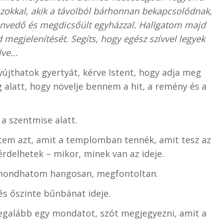
okkal, akik a távolból bárhonnan bekapcsolódnak,
envedő és megdicsőült egyházzal. Hallgatom majd
 megjelenítését. Segíts, hogy egész szívvel legyek
ve...
újthatok gyertyát, kérve Istent, hogy adja meg
alatt, hogy növelje bennem a hit, a remény és a
a szentmise alatt.
etem azt, amit a templomban tennék, amit tesz az
térdelhetek – mikor, minek van az ideje.
t mondhatom hangosan, megfontoltan.
és őszinte bűnbánat ideje.
 legalább egy mondatot, szót megjegyezni, amit a