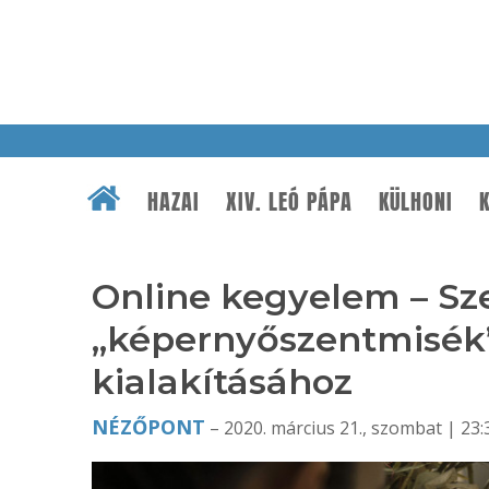
HAZAI
XIV. LEÓ PÁPA
KÜLHONI
K
Online kegyelem – S
„képernyőszentmisék”
kialakításához
NÉZŐPONT
– 2020. március 21., szombat | 23: