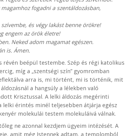
 magamhoz fogadni a szentáldozásban,
 a szívembe, és végy lakást benne örökre!
eg engem az örök életre!
emben. Neked adom magamat egészen.
án is. Ámen.
ás révén beépül testembe. Szép és régi katolikus
ercig, míg a „szentségi szín” gyomromban
ktálva arra is, mi történt, mi is történik, mit
 áldozásnál a hangsúly a lélekben való
ott Krisztussal. A lelki áldozás megérinti
lelki érintés minél teljesebben átjárja egész
a kenyér molekulái testem molekuláivá válnak.
tőleg ne azonnal kezdjem ügyeim intézését. A
ideje, amit még Istennek adtam, a templomból