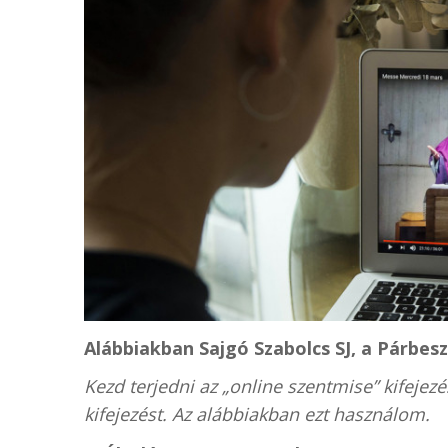
Alábbiakban Sajgó Szabolcs SJ, a Párbes
Kezd terjedni az „online szentmise” kifejez
kifejezést. Az alábbiakban ezt használom.