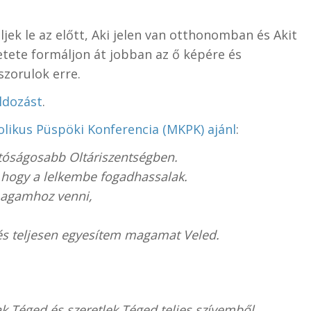
ljek le az előtt, Aki jelen van otthonomban és Akit
etete formáljon át jobban az ő képére és
szorulok erre.
áldozást
.
likus Püspöki Konferencia (MKPK) ajánl
:
tóságosabb Oltáriszentségben.
 hogy a lelkembe fogadhassalak.
magamhoz venni,
és teljesen egyesítem magamat Veled.
k Téged és szeretlek Téged teljes szívemből.