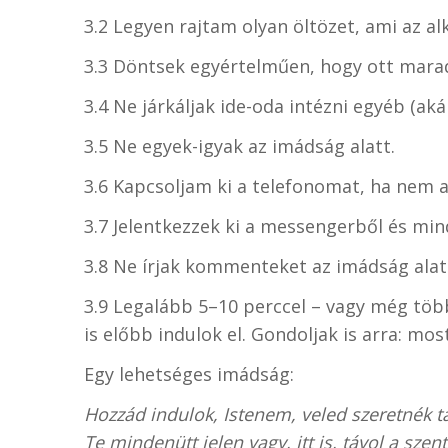
3.2 Legyen rajtam olyan öltözet, ami az al
3.3 Döntsek egyértelműen, hogy ott mara
3.4 Ne járkáljak ide-oda intézni egyéb (ak
3.5 Ne egyek-igyak az imádság alatt.
3.6 Kapcsoljam ki a telefonomat, ha nem 
3.7 Jelentkezzek ki a messengerből és m
3.8 Ne írjak kommenteket az imádság alat
3.9 Legalább 5–10 perccel – vagy még töb
is előbb indulok el. Gondoljak is arra: mo
Egy lehetséges imádság:
Hozzád indulok, Istenem, veled szeretnék t
Te mindenütt jelen vagy, itt is, távol a sz