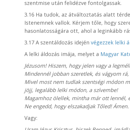
szentmise után felidézve fontolgassak.
3.16 Ha tudok, az átváltoztatás alatt térde
Istenemnek vallok. Kérjem tőle, hogy szer
hasonlatosságára ott, ahol a leginkább rá
3.17 A szentáldozás idején
végezzek lelki 
A lelki áldozás imája, melyet a
Magyar Kato
Jézusom! Hiszem, hogy jelen vagy a legmél
Mindennél jobban szeretlek, és vágyom rá,
Mivel most nem tudlak szentségi módon 
jöjj, legalább lelki módon, a szívembe!
Magamhoz ölellek, mintha már ott lennél, 
Ne engedd, hogy elszakadjak Tőled! Ámen.
Vagy:
Uram Jézus Krisztus, hiszek Benned, imádla