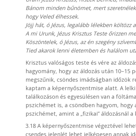
Bánom minden bűnömet, mert szeretnélek
hogy Veled élhessek.
Jöjj hát, ó Jézus, legalább lélekben költözz
A mi Urunk, Jézus Krisztus Teste őrizzen m
Köszöntelek, ó Jézus, az én szegény szív
Tied akarok lenni életemben és halálom ut
Krisztus valóságos teste és vére az áldoz
hagyomány, hogy az áldozás után 10–15 p
megszűnik, csöndes imádságban időzök refle
kaptam a képernyőszentmise alatt. A lelki
találkozáson és egyesülésen van a föltámad
pszichémet is, a csöndben hagyom, hogy a 
pszichémet, amint a „fizikai” áldozásnál 
3.18 A képernyőszentmise végeztével lehe
csendes jelenlét lehet jelképesen annak 