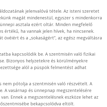
ldozatának jelenvalóvá tétele. Az isteni szeretet
nekünk magát mindenestül, egyszer s mindenkorra
 ünnepi asztala ezért oltár. Minden megfelelő
 értékű, ha vannak jelen hívek, ha nincsenek.
át övéiért és a „sokaságért”, az egész megváltásra
zatba kapcsolódik be. A szentmisén való fizikai
se. Bizonyos helyzetekre és körülményekre
telezettsége alól a püspök felmentést adhat
nem pótolja a szentmisén való részvételt. A
ve. A vasárnap és ünnepnap megszentelésére
e van. Ennek a megszentelésnek eszköze lehet az
yőszentmisébe bekapcsolódva eltölt.