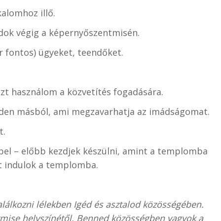
kalomhoz illő.
dok végig a képernyőszentmisén.
ár fontos) ügyeket, teendőket.
azt használom a közvetítés fogadására.
inden másból, ami megzavarhatja az imádságomat.
t.
bel – előbb kezdjek készülni, amint a templomba
st indulok a templomba.
alálkozni lélekben Igéd és asztalod közösségében.
entmise helyszínétől. Benned közösségben vagyok a