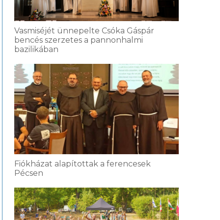
Vasmiséjét ünnepelte Csóka Gáspár
bencés szerzetes a pannonhalmi
bazilikában
Fiókházat alapítottak a ferencesek
Pécsen