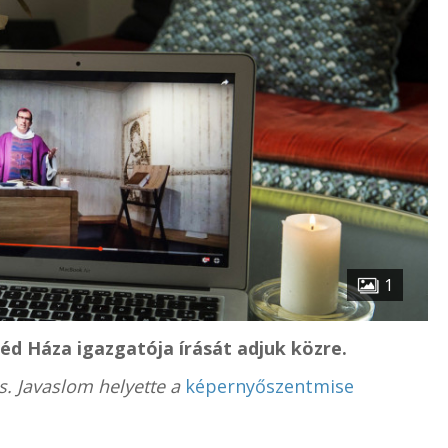
1
zéd Háza igazgatója írását adjuk közre.
és. Javaslom helyette a
képernyőszentmise