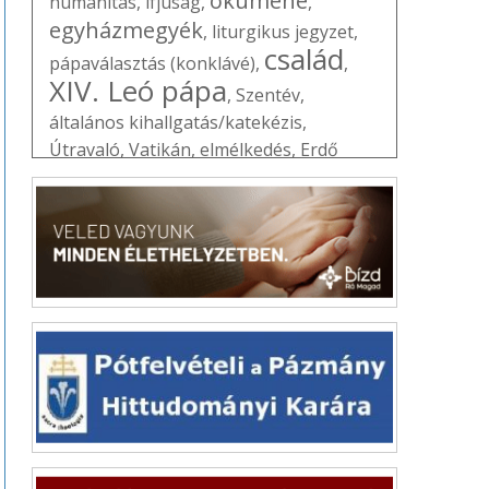
ökumené
humanitas
,
ifjúság
,
,
egyházmegyék
,
liturgikus jegyzet
,
család
pápaválasztás (konklávé)
,
,
XIV. Leó pápa
,
Szentév
,
általános kihallgatás/katekézis
,
Útravaló
,
Vatikán
,
elmélkedés
,
Erdő
Péter