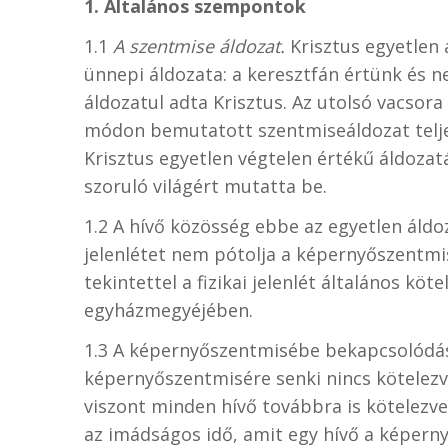
1. Általános szempontok
1.1
A szentmise áldozat.
Krisztus egyetlen á
ünnepi áldozata: a keresztfán értünk és 
áldozatul adta Krisztus. Az utolsó vacsora
módon bemutatott szentmiseáldozat teljes
Krisztus egyetlen végtelen értékű áldozat
szoruló világért mutatta be.
1.2 A hívő közösség ebbe az egyetlen áldo
jelenlétet nem pótolja a képernyőszentmi
tekintettel a fizikai jelenlét általános kö
egyházmegyéjében.
1.3 A képernyőszentmisébe bekapcsolódás 
képernyőszentmisére senki nincs kötelez
viszont minden hívő továbbra is kötelezv
az imádságos idő, amit egy hívő a képern