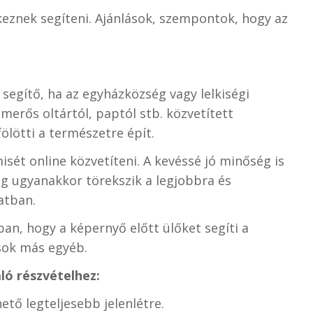
keznek segíteni. Ajánlások, szempontok, hogy az
.
segítő, ha az egyházközség vagy lelkiségi
erős oltártól, paptól stb. közvetített
lötti a természetre épít.
isét online közvetíteni. A kevéssé jó minőség is
ég ugyanakkor törekszik a legjobbra és
atban.
an, hogy a képernyő előtt ülőket segíti a
sok más egyéb.
ó részvételhez:
hető legteljesebb jelenlétre.