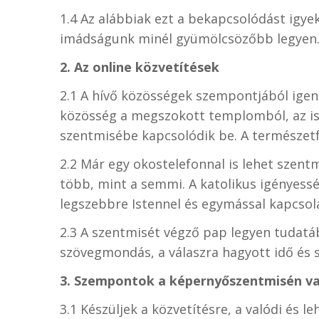
1.4 Az alábbiak ezt a bekapcsolódást igye
imádságunk minél gyümölcsözőbb legyen
2. Az online közvetítések
2.1 A hívő közösségek szempontjából igen 
közösség a megszokott templomból, az ism
szentmisébe kapcsolódik be. A természetfö
2.2 Már egy okostelefonnal is lehet szentm
több, mint a semmi. A katolikus igényess
legszebbre Istennel és egymással kapcsol
2.3 A szentmisét végző pap legyen tudatáb
szövegmondás, a válaszra hagyott idő és 
3. Szempontok a képernyőszentmisén val
3.1 Készüljek a közvetítésre, a valódi és le