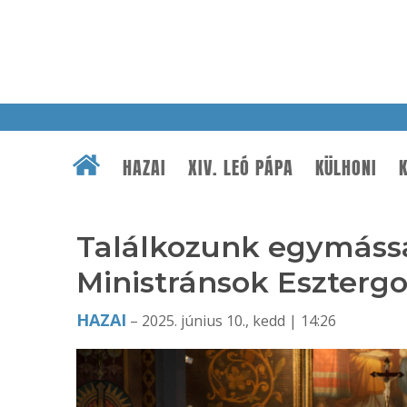
HAZAI
XIV. LEÓ PÁPA
KÜLHONI
K
Találkozunk egymással
Ministránsok Eszter
HAZAI
– 2025. június 10., kedd | 14:26