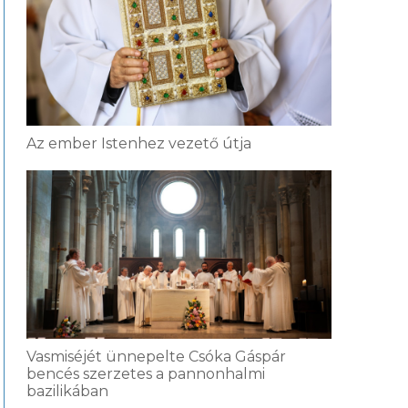
Az ember Istenhez vezető útja
Vasmiséjét ünnepelte Csóka Gáspár
bencés szerzetes a pannonhalmi
bazilikában