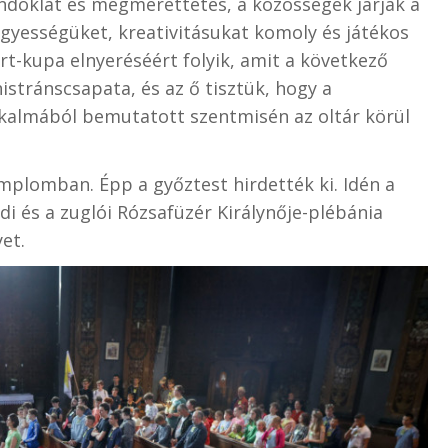
ándoklat és megmérettetés, a közösségek járják a
ügyességüket, kreativitásukat komoly és játékos
rt-kupa elnyeréséért folyik, amit a következő
istránscsapata, és az ő tisztük, hogy a
alkalmából bemutatott szentmisén az oltár körül
emplomban. Épp a győztest hirdették ki. Idén a
odi és a zuglói Rózsafüzér Királynője-plébánia
et.