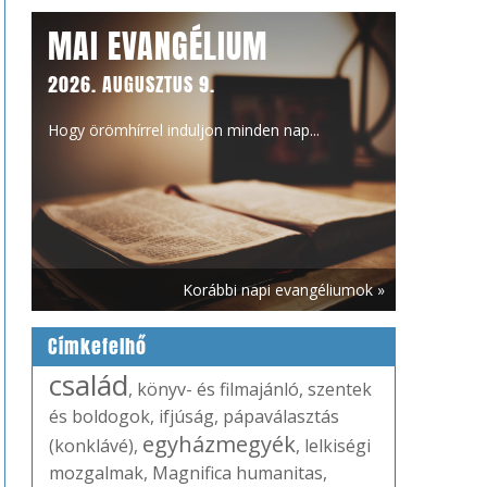
MAI EVANGÉLIUM
2026. AUGUSZTUS 9.
Hogy örömhírrel induljon minden nap...
Korábbi napi evangéliumok »
Címkefelhő
család
,
könyv- és filmajánló
,
szentek
és boldogok
,
ifjúság
,
pápaválasztás
egyházmegyék
(konklávé)
,
,
lelkiségi
mozgalmak
,
Magnifica humanitas
,