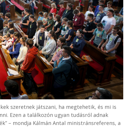
kek szeretnek játszani, ha megtehetik, és mi is
nni. Ezen a találkozón ugyan tudásról adnak
ték” – mondja Kálmán Antal ministránsreferens, a