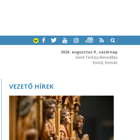
2026. augusztus 9., vasárnap
Szent Terézia Benedikta
Emõd, Román
VEZETŐ HÍREK