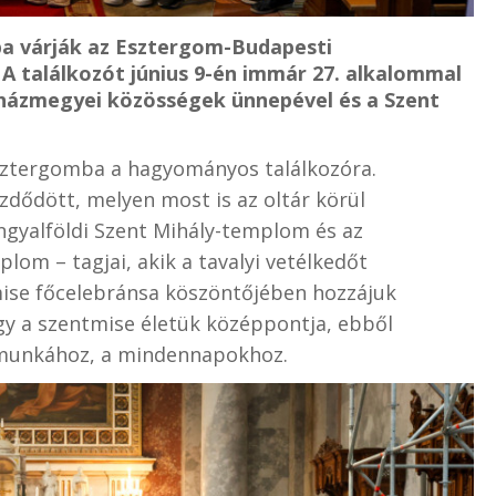
a várják az Esztergom-Budapesti
 találkozót június 9-én immár 27. alkalommal
házmegyei közösségek ünnepével és a Szent
sztergomba a hagyományos találkozóra.
zdődött, melyen most is az oltár körül
ngyalföldi Szent Mihály-templom és az
lom – tagjai, akik a tavalyi vetélkedőt
mise főcelebránsa köszöntőjében hozzájuk
ogy a szentmise életük középpontja, ebből
 munkához, a mindennapokhoz.