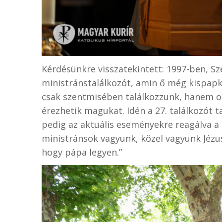
Kérdésünkre visszatekintett: 1997-ben, Sz
ministránstalálkozót, amin ő még kispapk
csak szentmisében találkozzunk, hanem oly
érezhetik magukat. Idén a 27. találkozót 
pedig az aktuális eseményekre reagálva a
ministránsok vagyunk, közel vagyunk Jézus
hogy pápa legyen.”