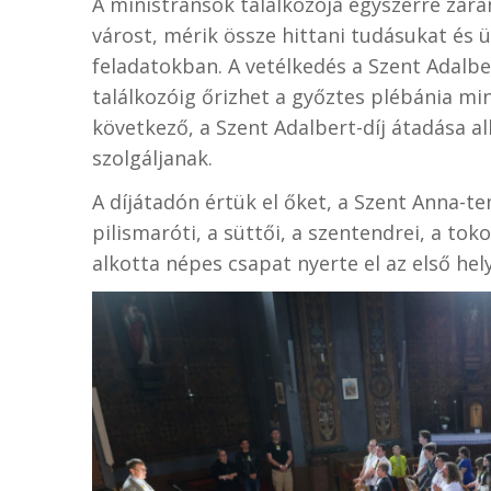
A ministránsok találkozója egyszerre zar
várost, mérik össze hittani tudásukat és 
feladatokban. A vetélkedés a Szent Adalbe
találkozóig őrizhet a győztes plébánia min
következő, a Szent Adalbert-díj átadása 
szolgáljanak.
A díjátadón értük el őket, a Szent Anna-t
pilismaróti, a süttői, a szentendrei, a tok
alkotta népes csapat nyerte el az első hely