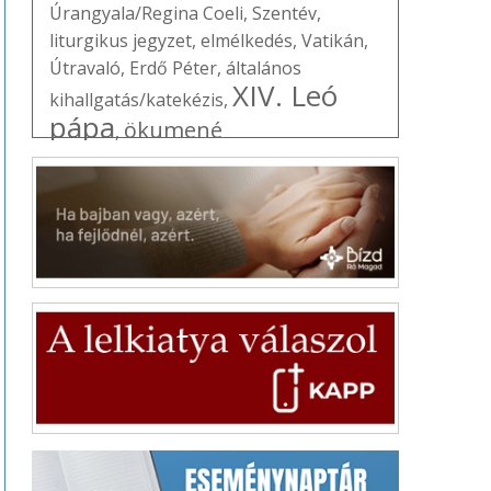
Úrangyala/Regina Coeli
,
Szentév
,
liturgikus jegyzet
,
elmélkedés
,
Vatikán
,
Útravaló
,
Erdő Péter
,
általános
XIV. Leó
kihallgatás/katekézis
,
pápa
ökumené
,