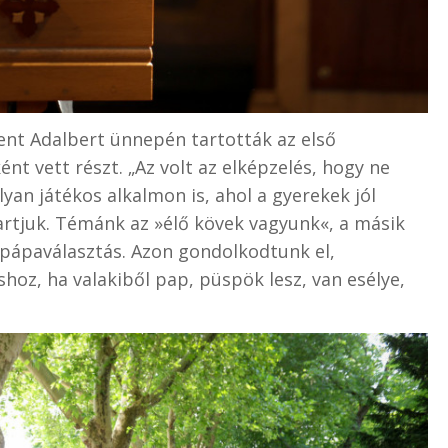
ent Adalbert ünnepén tartották az első
ént vett részt.
„
Az volt az elképzelés, hogy ne
an játékos alkalmon is, ahol a gyerekek jól
tartjuk. Témánk az »élő kövek vagyunk«, a másik
 pápaválasztás. Azon gondolkodtunk el,
hoz, ha valakiből pap, püspök lesz, van esélye,