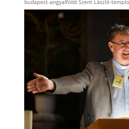
budapest-angyalföldi Szent László-templ