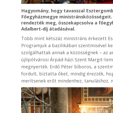
Hagyomány, hogy tavasszal Esztergomb
Főegyházmegye ministránsközösségeit. A
rendezték meg, összekapcsolva a főegy
Adalbert-díj átadásával.
Több mint kétszáz ministráns érkezett E
Programjuk a bazilikában szentmisével ke
szolgálhattak annak a közösségnek – az a
újlipótvárosi Árpád-házi Szent Margit-temp
megnyerték. Erdő Péter bíboros, a szent
fordult, biztatta őket, mindig érezzék, h
merítsenek erőt mindenhez, tanuláshoz,