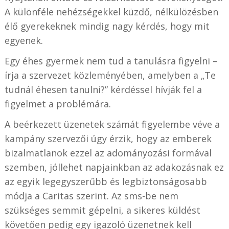
A különféle nehézségekkel küzdő, nélkülözésben
élő gyerekeknek mindig nagy kérdés, hogy mit
egyenek.
Egy éhes gyermek nem tud a tanulásra figyelni –
írja a szervezet közleményében, amelyben a „Te
tudnál éhesen tanulni?” kérdéssel hívják fel a
figyelmet a problémára.
A beérkezett üzenetek számát figyelembe véve a
kampány szervezői úgy érzik, hogy az emberek
bizalmatlanok ezzel az adományozási formával
szemben, jóllehet napjainkban az adakozásnak ez
az egyik legegyszerűbb és legbiztonságosabb
módja a Caritas szerint. Az sms-be nem
szükséges semmit gépelni, a sikeres küldést
követően pedig egy igazoló üzenetnek kell