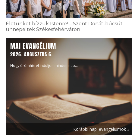
Életünket bízzuk Istenre! – Szent Donát-búcsút
ünnepeltek Székesfehérváron
MAI EVANGÉLIUM
2026. AUGUSZTUS 6.
Hogy örömhírrel induljon minden nap...
Korábbi napi evangéliumok »