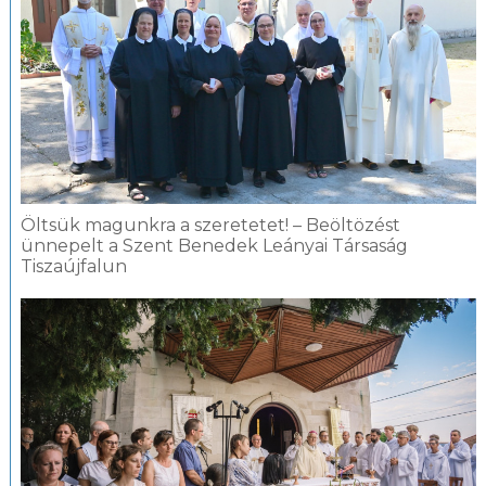
Öltsük magunkra a szeretetet! – Beöltözést
ünnepelt a Szent Benedek Leányai Társaság
Tiszaújfalun