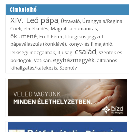
Címkefelhő
XIV. Leó pápa
,
Útravaló
,
Úrangyala/Regina
Coeli
,
elmélkedés
,
Magnifica humanitas
,
ökumené
,
Erdő Péter
,
liturgikus jegyzet
,
pápaválasztás (konklávé)
,
könyv- és filmajánló
,
család
lelkiségi mozgalmak
,
ifjúság
,
,
szentek és
egyházmegyék
boldogok
,
Vatikán
,
,
általános
kihallgatás/katekézis
,
Szentév