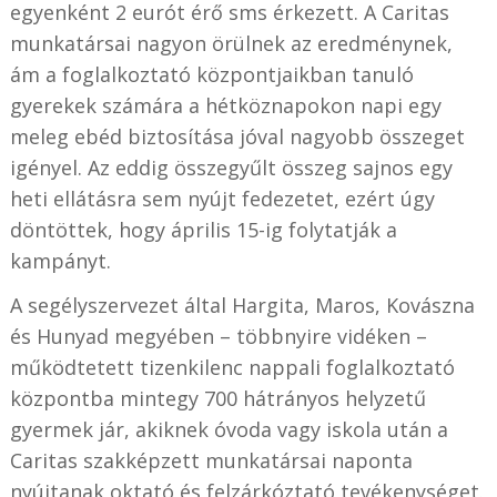
egyenként 2 eurót érő sms érkezett. A Caritas
munkatársai nagyon örülnek az eredménynek,
ám a foglalkoztató központjaikban tanuló
gyerekek számára a hétköznapokon napi egy
meleg ebéd biztosítása jóval nagyobb összeget
igényel. Az eddig összegyűlt összeg sajnos egy
heti ellátásra sem nyújt fedezetet, ezért úgy
döntöttek, hogy április 15-ig folytatják a
kampányt.
A segélyszervezet által Hargita, Maros, Kovászna
és Hunyad megyében – többnyire vidéken –
működtetett tizenkilenc nappali foglalkoztató
központba mintegy 700 hátrányos helyzetű
gyermek jár, akiknek óvoda vagy iskola után a
Caritas szakképzett munkatársai naponta
nyújtanak oktató és felzárkóztató tevékenységet.