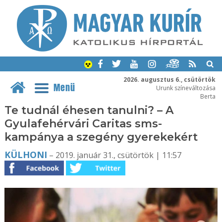
2026. augusztus 6., csütörtök
Menü
Urunk színeváltozása
Berta
Te tudnál éhesen tanulni? – A
Gyulafehérvári Caritas sms-
kampánya a szegény gyerekekért
KÜLHONI
– 2019. január 31., csütörtök | 11:57