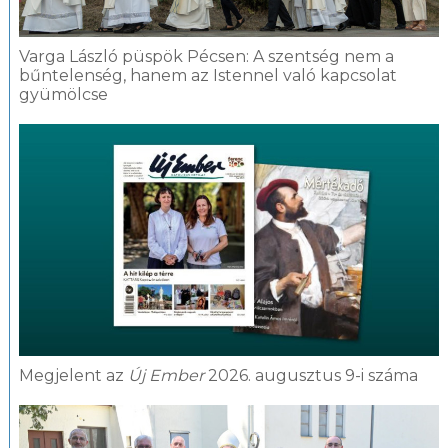
Varga László püspök Pécsen: A szentség nem a
bűntelenség, hanem az Istennel való kapcsolat
gyümölcse
Megjelent az
Új Ember
2026. augusztus 9-i száma