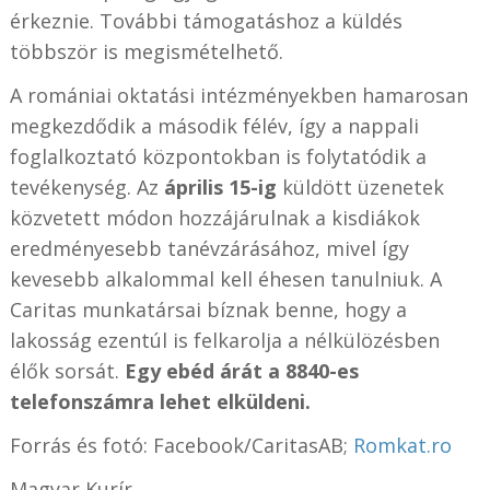
érkeznie. További támogatáshoz a küldés
többször is megismételhető.
A romániai oktatási intézményekben hamarosan
megkezdődik a második félév, így a nappali
foglalkoztató központokban is folytatódik a
tevékenység. Az
április 15-ig
küldött üzenetek
közvetett módon hozzájárulnak a kisdiákok
eredményesebb tanévzárásához, mivel így
kevesebb alkalommal kell éhesen tanulniuk. A
Caritas munkatársai bíznak benne, hogy a
lakosság ezentúl is felkarolja a nélkülözésben
élők sorsát.
Egy ebéd árát a 8840-es
telefonszámra lehet elküldeni.
Forrás és fotó: Facebook/CaritasAB;
Romkat.ro
Magyar Kurír