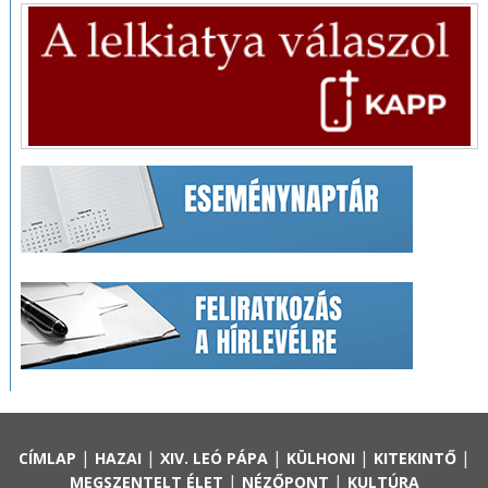
|
|
|
|
|
CÍMLAP
HAZAI
XIV. LEÓ PÁPA
KÜLHONI
KITEKINTŐ
|
|
MEGSZENTELT ÉLET
NÉZŐPONT
KULTÚRA