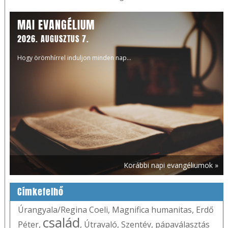
MAI EVANGÉLIUM
2026. AUGUSZTUS 7.
Hogy örömhírrel induljon minden nap...
Korábbi napi evangéliumok »
Címkefelhő
Úrangyala/Regina Coeli
,
Magnifica humanitas
,
Erdő
család
Péter
,
,
Útravaló
,
Szentév
,
pápaválasztás