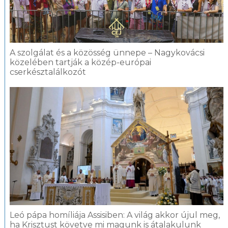
A szolgálat és a közösség ünnepe – Nagykovácsi
közelében tartják a közép-európai
cserkésztalálkozót
Leó pápa homíliája Assisiben: A világ akkor újul meg,
ha Krisztust követve mi magunk is átalakulunk