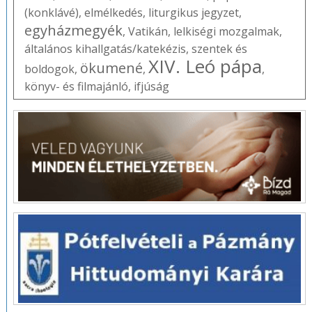
(konklávé)
,
elmélkedés
,
liturgikus jegyzet
,
egyházmegyék
,
Vatikán
,
lelkiségi mozgalmak
,
általános kihallgatás/katekézis
,
szentek és
XIV. Leó pápa
ökumené
boldogok
,
,
,
könyv- és filmajánló
,
ifjúság