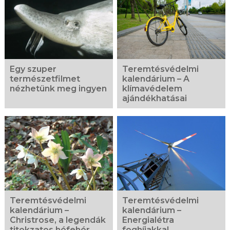
fotógaléria
Egy szuper
Teremtésvédelmi
természetfilmet
kalendárium – A
nézhetünk meg ingyen
klímavédelem
ajándékhatásai
Teremtésvédelmi
Teremtésvédelmi
kalendárium –
kalendárium –
Christrose, a legendák
Energialétra
titokzatos hófehér
foghíjakkal