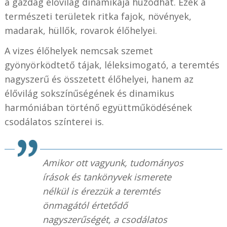
a gazdag élővilág dinamikája húzódhat. Ezek a
természeti területek ritka fajok, növények,
madarak, hüllők, rovarok élőhelyei.
A vizes élőhelyek nemcsak szemet
gyönyörködtető tájak, léleksimogató, a teremtés
nagyszerű és összetett élőhelyei, hanem az
élővilág sokszínűségének és dinamikus
harmóniában történő együttműködésének
csodálatos színterei is.
Amikor ott vagyunk, tudományos
írások és tankönyvek ismerete
nélkül is érezzük a teremtés
önmagától értetődő
nagyszerűségét, a csodálatos