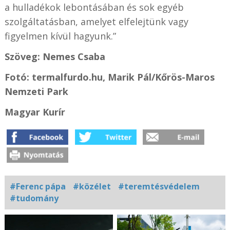
a hulladékok lebontásában és sok egyéb
szolgáltatásban, amelyet elfelejtünk vagy
figyelmen kívül hagyunk.”
Szöveg: Nemes Csaba
Fotó: termalfurdo.hu, Marik Pál/Kőrös-Maros
Nemzeti Park
Magyar Kurír
#Ferenc pápa
#közélet
#teremtésvédelem
#tudomány
Kapcsolódó