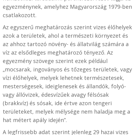
egyezménynek, amelyhez Magyarország 1979-ben
csatlakozott.
Az egyszerű meghatározás szerint vizes élőhelyek
azok a területek, ahol a természeti környezet és
az ahhoz tartozó növény- és állatvilág számára a
víz az elsődleges meghatározó tényező. Az
egyezmény szövege szerint ezek például
„mocsarak, ingoványos és tőzeges területek, vagy
vízi élőhelyek, melyek lehetnek természetesek,
mesterségesek, ideiglenesek és állandók, folyó-
vagy állóvizek, édesvízűek avagy félsósak
(brakkvíz) és sósak, ide értve azon tengeri
területeket, melyek mélysége nem haladja meg a
hat métert apály idején”.
A legfrissebb adat szerint jelenleg 29 hazai vizes