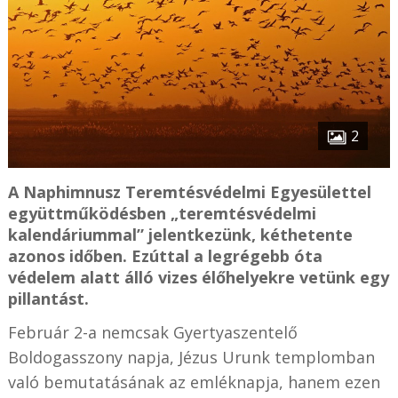
2
A Naphimnusz Teremtésvédelmi Egyesülettel
együttműködésben „teremtésvédelmi
kalendáriummal” jelentkezünk, kéthetente
azonos időben. Ezúttal a legrégebb óta
védelem alatt álló vizes élőhelyekre vetünk egy
pillantást.
Február 2-a nemcsak Gyertyaszentelő
Boldogasszony napja, Jézus Urunk templomban
való bemutatásának az emléknapja, hanem ezen