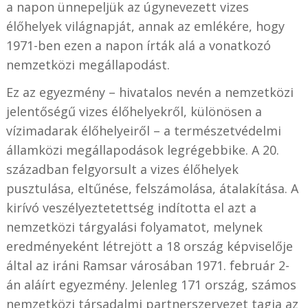
a napon ünnepeljük az úgynevezett vizes
élőhelyek világnapját, annak az emlékére, hogy
1971-ben ezen a napon írták alá a vonatkozó
nemzetközi megállapodást.
Ez az egyezmény – hivatalos nevén a nemzetközi
jelentőségű vizes élőhelyekről, különösen a
vízimadarak élőhelyeiről – a természetvédelmi
államközi megállapodások legrégebbike. A 20.
században felgyorsult a vizes élőhelyek
pusztulása, eltűnése, felszámolása, átalakítása. A
kirívó veszélyeztetettség indította el azt a
nemzetközi tárgyalási folyamatot, melynek
eredményeként létrejött a 18 ország képviselője
által az iráni Ramsar városában 1971. február 2-
án aláírt egyezmény. Jelenleg 171 ország, számos
nemzetközi társadalmi partnerszervezet tagja az