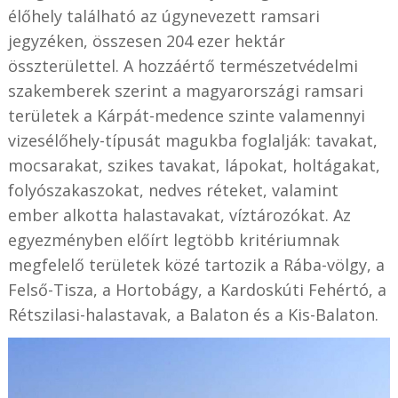
élőhely található az úgynevezett ramsari
jegyzéken, összesen 204 ezer hektár
összterülettel. A hozzáértő természetvédelmi
szakemberek szerint a magyarországi ramsari
területek a Kárpát-medence szinte valamennyi
vizesélőhely-típusát magukba foglalják: tavakat,
mocsarakat, szikes tavakat, lápokat, holtágakat,
folyószakaszokat, nedves réteket, valamint
ember alkotta halastavakat, víztározókat. Az
egyezményben előírt legtöbb kritériumnak
megfelelő területek közé tartozik a Rába-völgy, a
Felső-Tisza, a Hortobágy, a Kardoskúti Fehértó, a
Rétszilasi-halastavak, a Balaton és a Kis-Balaton.