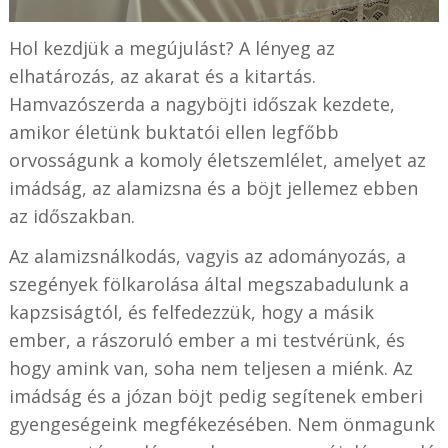
Hol kezdjük a megújulást? A lényeg az
elhatározás, az akarat és a kitartás.
Hamvazószerda a nagyböjti időszak kezdete,
amikor életünk buktatói ellen legfőbb
orvosságunk a komoly életszemlélet, amelyet az
imádság, az alamizsna és a böjt jellemez ebben
az időszakban.
Az alamizsnálkodás, vagyis az adományozás, a
szegények fölkarolása által megszabadulunk a
kapzsiságtól, és felfedezzük, hogy a másik
ember, a rászoruló ember a mi testvérünk, és
hogy amink van, soha nem teljesen a miénk. Az
imádság és a józan böjt pedig segítenek emberi
gyengeségeink megfékezésében. Nem önmagunk