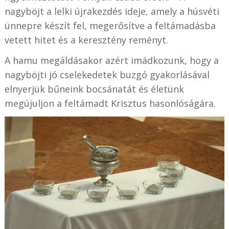
nagyböjt a lelki újrakezdés ideje, amely a húsvéti
ünnepre készít fel, megerősítve a feltámadásba
vetett hitet és a keresztény reményt.
A hamu megáldásakor azért imádkozunk, hogy a
nagyböjti jó cselekedetek buzgó gyakorlásával
elnyerjük bűneink bocsánatát és életünk
megújuljon a feltámadt Krisztus hasonlóságára.