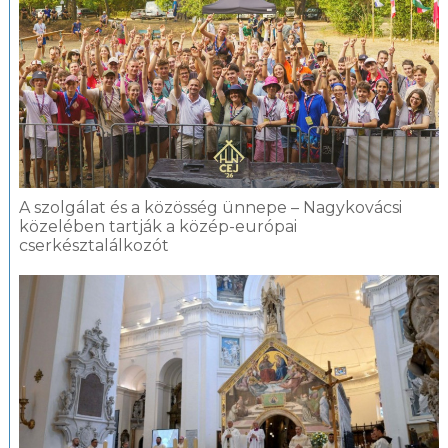
A szolgálat és a közösség ünnepe – Nagykovácsi
közelében tartják a közép-európai
cserkésztalálkozót