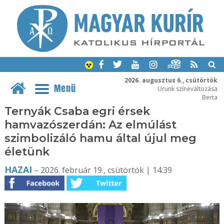
2026. augusztus 6., csütörtök
Menü
Urunk színeváltozása
Berta
Ternyák Csaba egri érsek
hamvazószerdán: Az elmúlást
szimbolizáló hamu által újul meg
életünk
HAZAI
– 2026. február 19., csütörtök | 14:39