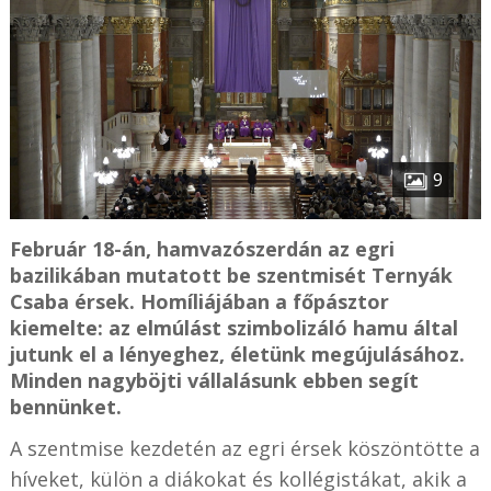
9
Február 18-án, hamvazószerdán az egri
bazilikában mutatott be szentmisét Ternyák
Csaba érsek. Homíliájában a főpásztor
kiemelte: az elmúlást szimbolizáló hamu által
jutunk el a lényeghez, életünk megújulásához.
Minden nagyböjti vállalásunk ebben segít
bennünket.
A szentmise kezdetén az egri érsek köszöntötte a
híveket, külön a diákokat és kollégistákat, akik a