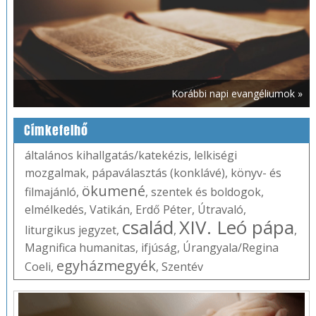
Korábbi napi evangéliumok »
Címkefelhő
általános kihallgatás/katekézis
,
lelkiségi
mozgalmak
,
pápaválasztás (konklávé)
,
könyv- és
ökumené
filmajánló
,
,
szentek és boldogok
,
elmélkedés
,
Vatikán
,
Erdő Péter
,
Útravaló
,
család
XIV. Leó pápa
liturgikus jegyzet
,
,
,
Magnifica humanitas
,
ifjúság
,
Úrangyala/Regina
egyházmegyék
Coeli
,
,
Szentév