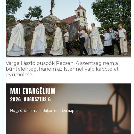
Varga László püspök Pécsen: A szentség nem a
bűntelenség, hanem az Istennel való kapcsolat
gyümölcse
MAI EVANGÉLIUM
2026. AUGUSZTUS 6.
Hogy örömhírrel induljon minden nap...