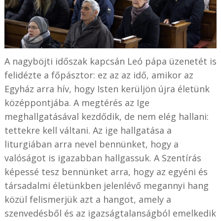
A nagyböjti időszak kapcsán Leó pápa üzenetét is
felidézte a főpásztor: ez az az idő, amikor az
Egyház arra hív, hogy Isten kerüljön újra életünk
középpontjába. A megtérés az Ige
meghallgatásával kezdődik, de nem elég hallani:
tettekre kell váltani. Az ige hallgatása a
liturgiában arra nevel bennünket, hogy a
valóságot is igazabban hallgassuk. A Szentírás
képessé tesz bennünket arra, hogy az egyéni és
társadalmi életünkben jelenlévő megannyi hang
közül felismerjük azt a hangot, amely a
szenvedésből és az igazságtalanságból emelkedik