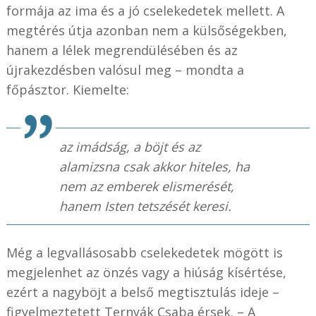
formája az ima és a jó cselekedetek mellett. A
megtérés útja azonban nem a külsőségekben,
hanem a lélek megrendülésében és az
újrakezdésben valósul meg – mondta a
főpásztor. Kiemelte:
az imádság, a böjt és az
alamizsna csak akkor hiteles, ha
nem az emberek elismerését,
hanem Isten tetszését keresi.
Még a legvallásosabb cselekedetek mögött is
megjelenhet az önzés vagy a hiúság kísértése,
ezért a nagyböjt a belső megtisztulás ideje –
figyelmeztetett Ternyák Csaba érsek. – A