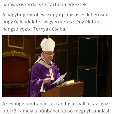
hamvazószerdai szertartásra érkeztek.
A nagyböjt évről évre egy új kihívás és lehetőség,
hogy új lendületet vegyen keresztény életünk –
hangsúlyozta Ternyák Csaba.
Az evangéliumban Jézus tanítását halljuk az igazi
böjtről, amely a bűnbánat külső megnyilvánulási