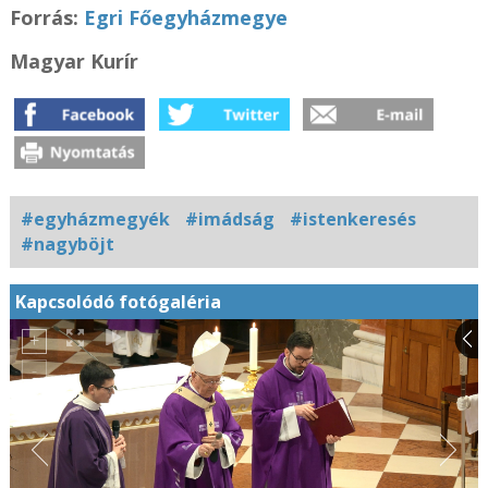
Forrás:
Egri Főegyházmegye
Magyar Kurír
#egyházmegyék
#imádság
#istenkeresés
#nagyböjt
Kapcsolódó fotógaléria