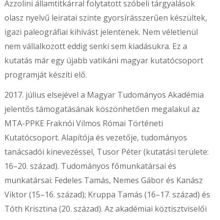
Azzolini államtitkárral folytatott szóbeli tárgyalások
olasz nyelvű leiratai szinte gyorsírásszerűen készültek,
igazi paleográfiai kihívást jelentenek. Nem véletlenül
nem vállalkozott eddig senki sem kiadásukra. Ez a
kutatás már egy újabb vatikáni magyar kutatócsoport
programját készíti elő.
2017. július elsejével a Magyar Tudományos Akadémia
jelentős támogatásának köszönhetően megalakul az
MTA-PPKE Fraknói Vilmos Római Történeti
Kutatócsoport. Alapítója és vezetője, tudományos
tanácsadói kinevezéssel, Tusor Péter (kutatási területe:
16–20. század). Tudományos főmunkatársai és
munkatársai: Fedeles Tamás, Nemes Gábor és Kanász
Viktor (15–16. század); Kruppa Tamás (16–17. század) és
Tóth Krisztina (20. század). Az akadémiai köztisztviselői