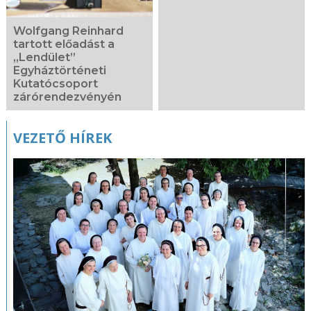
Wolfgang Reinhard
tartott előadást a
„Lendület”
Egyháztörténeti
Kutatócsoport
zárórendezvényén
VEZETŐ HÍREK