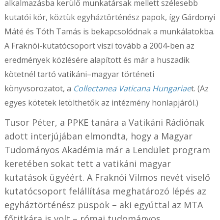
alkalmazásba kerülő munkatársak mellett szélesebb
kutatói kör, köztük egyháztörténész papok, így Gárdonyi
Máté és Tóth Tamás is bekapcsolódnak a munkálatokba.
A Fraknói-kutatócsoport viszi tovább a 2004-ben az
eredmények közlésére alapított és már a huszadik
kötetnél tartó vatikáni–magyar történeti
könyvsorozatot, a
Collectanea Vaticana Hungariae
t. (Az
egyes kötetek letölthetők az intézmény honlapjáról.)
Tusor Péter, a PPKE tanára a Vatikáni Rádiónak
adott interjújában elmondta, hogy a Magyar
Tudományos Akadémia már a Lendület program
keretében sokat tett a vatikáni magyar
kutatások ügyéért. A Fraknói Vilmos nevét viselő
kutatócsoport felállítása meghatározó lépés az
egyháztörténész püspök – aki egyúttal az MTA
főtitkára is volt – római tudományos