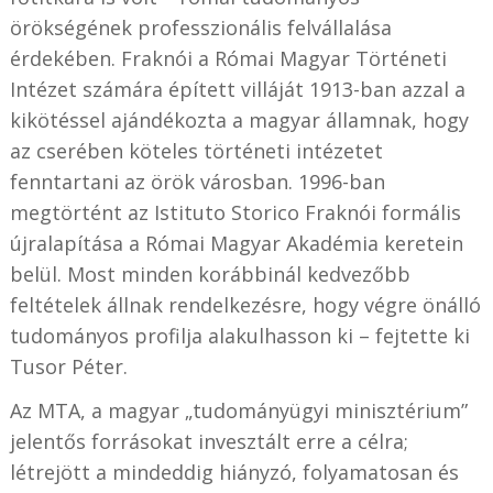
örökségének professzionális felvállalása
érdekében. Fraknói a Római Magyar Történeti
Intézet számára épített villáját 1913-ban azzal a
kikötéssel ajándékozta a magyar államnak, hogy
az cserében köteles történeti intézetet
fenntartani az örök városban. 1996-ban
megtörtént az Istituto Storico Fraknói formális
újralapítása a Római Magyar Akadémia keretein
belül. Most minden korábbinál kedvezőbb
feltételek állnak rendelkezésre, hogy végre önálló
tudományos profilja alakulhasson ki – fejtette ki
Tusor Péter.
Az MTA, a magyar „tudományügyi minisztérium”
jelentős forrásokat invesztált erre a célra;
létrejött a mindeddig hiányzó, folyamatosan és