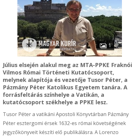
1
Július elsején alakul meg az MTA-PPKE Fraknói
Vilmos Római Történeti Kutatócsoport,
melynek alapítója és vezetője Tusor Péter, a
Pázmány Péter Katolikus Egyetem tanára. A
forrásfeltárás színhelye a Vatikán, a
kutatócsoport székhelye a PPKE lesz.
Tusor Péter a vatikáni Apostoli Könyvtárban Pázmány
Péter esztergomi érsek 1632-es római követségének
jegyzőkönyveit készíti elő publikálásra. A Lorenzo