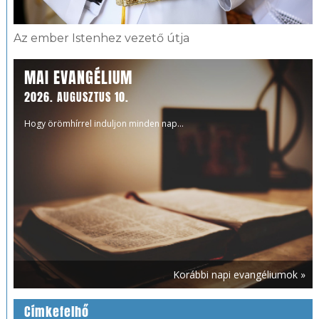
Az ember Istenhez vezető útja
MAI EVANGÉLIUM
2026. AUGUSZTUS 10.
Hogy örömhírrel induljon minden nap...
Korábbi napi evangéliumok »
Címkefelhő