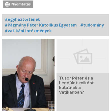
#egyháztörténet
#Pázmány Péter Katolikus Egyetem
#tudomány
#vatikáni intézmények
Kapcsolódó
fotógaléria
Tusor Péter és a
Lendület: miként
kutatnak a
Vatikánban?