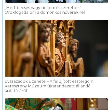
„Mert becses vagy nekem és szeretlek” –
Örökfogadalom a domonkos nővéreknél
Évszázadok üzenete – A felújított esztergomi
Keresztény Múzeum újrarendezett állandó
kiállításáról