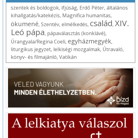
szentek és boldogok
,
ifjúság
,
Erdő Péter
,
általános
kihallgatás/katekézis
,
Magnifica humanitas
,
család
XIV.
ökumené
,
Szentév
,
elmélkedés
,
,
Leó pápa
,
pápaválasztás (konklávé)
,
egyházmegyék
Úrangyala/Regina Coeli
,
,
liturgikus jegyzet
,
lelkiségi mozgalmak
,
Útravaló
,
könyv- és filmajánló
,
Vatikán