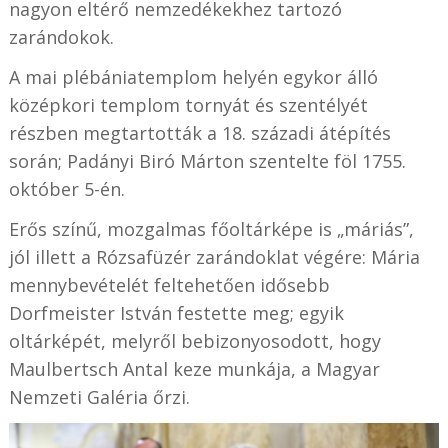
nagyon eltérő nemzedékekhez tartozó
zarándokok.
A mai plébániatemplom helyén egykor álló
középkori templom tornyát és szentélyét
részben megtartották a 18. századi átépítés
során; Padányi Biró Márton szentelte föl 1755.
október 5-én.
Erős színű, mozgalmas főoltárképe is „máriás”,
jól illett a Rózsafüzér zarándoklat végére: Mária
mennybevételét feltehetően idősebb
Dorfmeister István festette meg; egyik
oltárképét, melyről bebizonyosodott, hogy
Maulbertsch Antal keze munkája, a Magyar
Nemzeti Galéria őrzi.