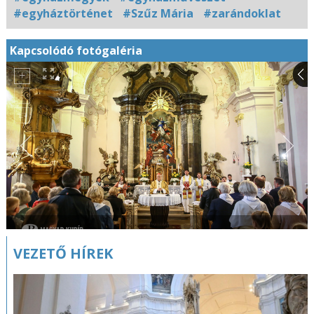
#egyháztörténet
#Szűz Mária
#zarándoklat
Kapcsolódó fotógaléria
VEZETŐ HÍREK