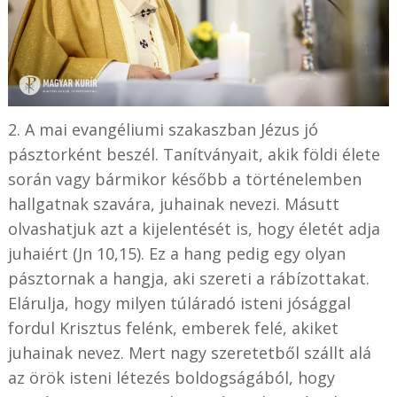
2. A mai evangéliumi szakaszban Jézus jó
pásztorként beszél. Tanítványait, akik földi élete
során vagy bármikor később a történelemben
hallgatnak szavára, juhainak nevezi. Másutt
olvashatjuk azt a kijelentését is, hogy életét adja
juhaiért (Jn 10,15). Ez a hang pedig egy olyan
pásztornak a hangja, aki szereti a rábízottakat.
Elárulja, hogy milyen túláradó isteni jósággal
fordul Krisztus felénk, emberek felé, akiket
juhainak nevez. Mert nagy szeretetből szállt alá
az örök isteni létezés boldogságából, hogy