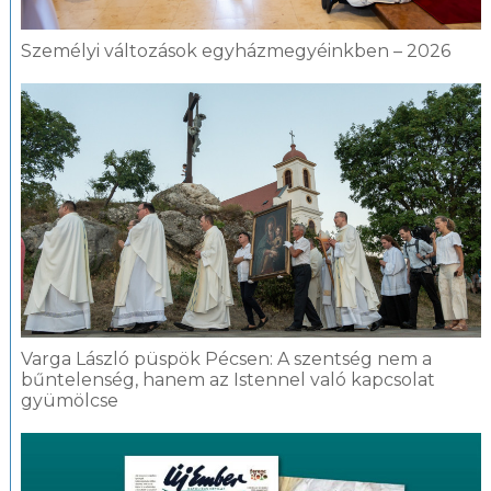
Személyi változások egyházmegyéinkben – 2026
Varga László püspök Pécsen: A szentség nem a
bűntelenség, hanem az Istennel való kapcsolat
gyümölcse