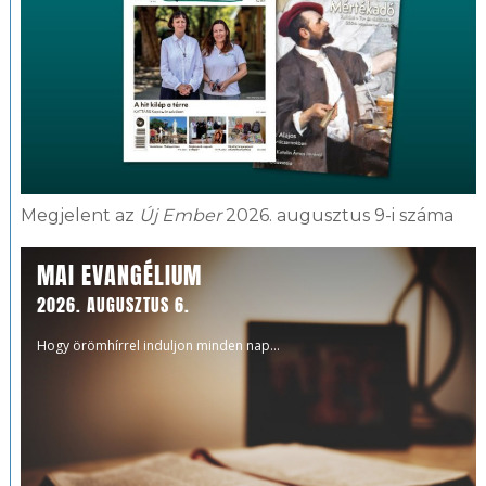
Megjelent az
Új Ember
2026. augusztus 9-i száma
MAI EVANGÉLIUM
2026. AUGUSZTUS 6.
Hogy örömhírrel induljon minden nap...