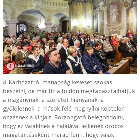
4. Kárhozatról manapság keveset szokás
beszélni, de már itt a földön megtapasztalhatjuk
a magánynak, a szeretet hiányának, a
gyűlöletnek, a mások felé megnyílni képtelen
önzésnek a kínjait. Borzongató belegondolni,
hogy ez valakinek a halálával lelkének örökös
magatartásaként marad fenn, hogy valaki