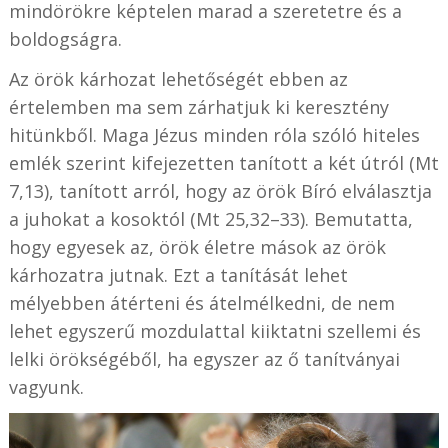
mindörökre képtelen marad a szeretetre és a
boldogságra.
Az örök kárhozat lehetőségét ebben az
értelemben ma sem zárhatjuk ki keresztény
hitünkből. Maga Jézus minden róla szóló hiteles
emlék szerint kifejezetten tanított a két útról (Mt
7,13), tanított arról, hogy az örök Bíró elválasztja
a juhokat a kosoktól (Mt 25,32–33). Bemutatta,
hogy egyesek az, örök életre mások az örök
kárhozatra jutnak. Ezt a tanítását lehet
mélyebben átérteni és átelmélkedni, de nem
lehet egyszerű mozdulattal kiiktatni szellemi és
lelki örökségéből, ha egyszer az ő tanítványai
vagyunk.