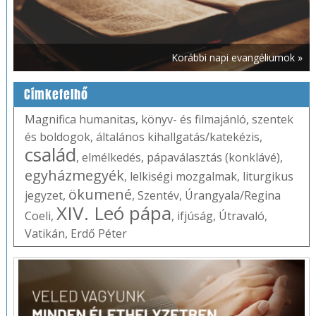
Korábbi napi evangéliumok »
Címkefelhő
Magnifica humanitas
,
könyv- és filmajánló
,
szentek
és boldogok
,
általános kihallgatás/katekézis
,
család
,
elmélkedés
,
pápaválasztás (konklávé)
,
egyházmegyék
,
lelkiségi mozgalmak
,
liturgikus
ökumené
jegyzet
,
,
Szentév
,
Úrangyala/Regina
XIV. Leó pápa
Coeli
,
,
ifjúság
,
Útravaló
,
Vatikán
,
Erdő Péter