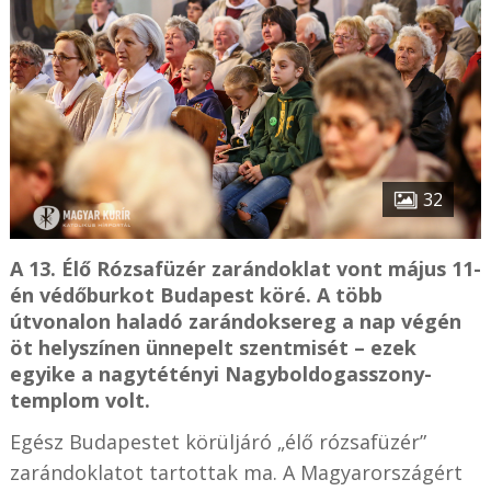
32
A 13. Élő Rózsafüzér zarándoklat vont május 11-
én védőburkot Budapest köré. A több
útvonalon haladó zarándoksereg a nap végén
öt helyszínen ünnepelt szentmisét – ezek
egyike a nagytétényi Nagyboldogasszony-
templom volt.
Egész Budapestet körüljáró „élő rózsafüzér”
zarándoklatot tartottak ma. A Magyarországért