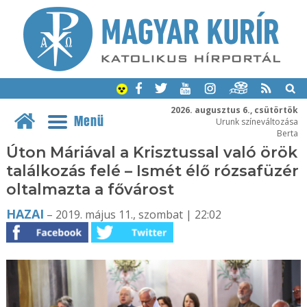
2026. augusztus 6., csütörtök
Menü
Urunk színeváltozása
Berta
Úton Máriával a Krisztussal való örök
találkozás felé – Ismét élő rózsafüzér
oltalmazta a fővárost
HAZAI
– 2019. május 11., szombat | 22:02