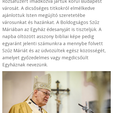
Rózsafüzért imádkozva jártuk körül Budapest
városát. A dicsőséges titkokról elmélkedve
ajánlottuk Isten megújító szeretetébe
városunkat és hazánkat. A Boldogságos Szűz
Máriában az Egyház édesanyját is tiszteljük. A
napba öltözött asszony bibliai képe pedig
egyaránt jelenti számunkra a mennybe fölvett
Szűz Máriát és az üdvözültek egész közösségét,
amelyet győzedelmes vagy megdicsőült
Egyháznak nevezünk.