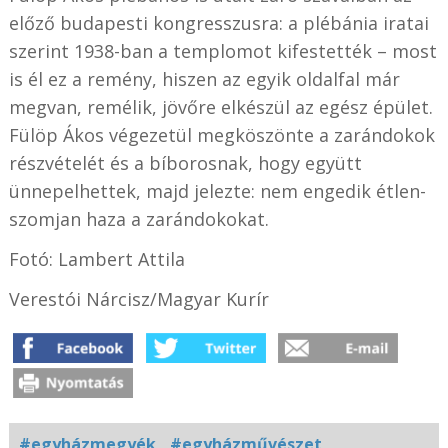
előző budapesti kongresszusra: a plébánia iratai
szerint 1938-ban a templomot kifestették – most
is él ez a remény, hiszen az egyik oldalfal már
megvan, remélik, jövőre elkészül az egész épület.
Fülöp Ákos végezetül megköszönte a zarándokok
részvételét és a bíborosnak, hogy együtt
ünnepelhettek, majd jelezte: nem engedik étlen-
szomjan haza a zarándokokat.
Fotó: Lambert Attila
Verestói Nárcisz/Magyar Kurír
#egyházmegyék
#egyházművészet