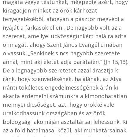
magára vegye testünket, mégpedig azért, hogy
kiragadjon minket az örök kárhozat
fenyegetéséből, ahogyan a pásztor megvédi a
nyáját a farkasok ellen . De nagyobb volt az a
szeretet, amellyel üdvösségünkért halálra adta
önmagát, ahogy Szent János Evangéliumában
olvassuk: „Senkinek sincs nagyobb szeretete
annál, mint aki életét adja barátaiért” (Jn 15,13).
De a legnagyobb szeretetet azzal árasztja ki
ránk, hogy szenvedésének, halálának, az Atya
iránti tökéletes engedelmességének árán ki
akarta érdemelni számunkra a kimondhatatlan
mennyei dicsőséget, azt, hogy örökké vele
uralkodhassunk országában és az örök
boldogság lakomáján asztaltársai lehessünk. Ki
az a föld hatalmasai közül, aki munkatársainak,