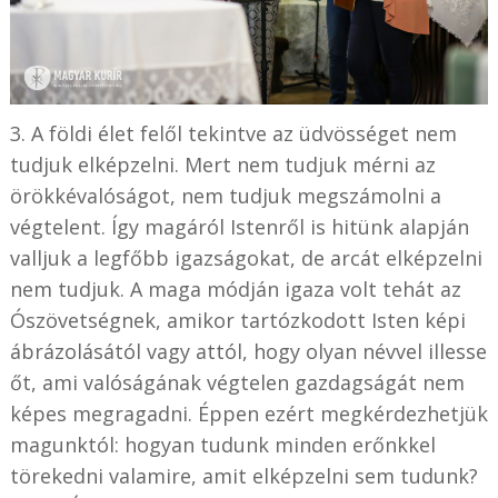
3. A földi élet felől tekintve az üdvösséget nem
tudjuk elképzelni. Mert nem tudjuk mérni az
örökkévalóságot, nem tudjuk megszámolni a
végtelent. Így magáról Istenről is hitünk alapján
valljuk a legfőbb igazságokat, de arcát elképzelni
nem tudjuk. A maga módján igaza volt tehát az
Ószövetségnek, amikor tartózkodott Isten képi
ábrázolásától vagy attól, hogy olyan névvel illesse
őt, ami valóságának végtelen gazdagságát nem
képes megragadni. Éppen ezért megkérdezhetjük
magunktól: hogyan tudunk minden erőnkkel
törekedni valamire, amit elképzelni sem tudunk?