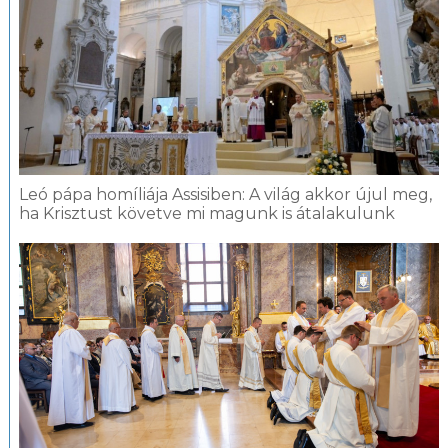
Leó pápa homíliája Assisiben: A világ akkor újul meg,
ha Krisztust követve mi magunk is átalakulunk