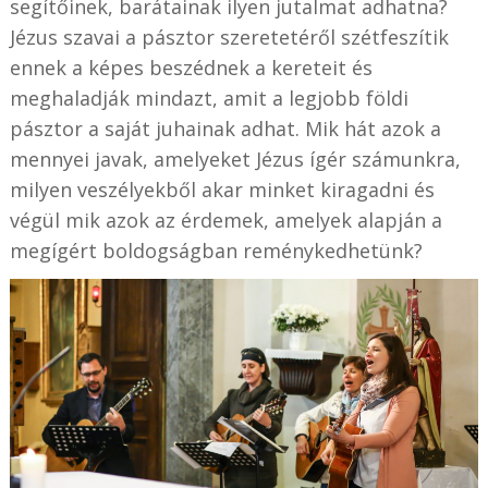
segítőinek, barátainak ilyen jutalmat adhatna?
Jézus szavai a pásztor szeretetéről szétfeszítik
ennek a képes beszédnek a kereteit és
meghaladják mindazt, amit a legjobb földi
pásztor a saját juhainak adhat. Mik hát azok a
mennyei javak, amelyeket Jézus ígér számunkra,
milyen veszélyekből akar minket kiragadni és
végül mik azok az érdemek, amelyek alapján a
megígért boldogságban reménykedhetünk?