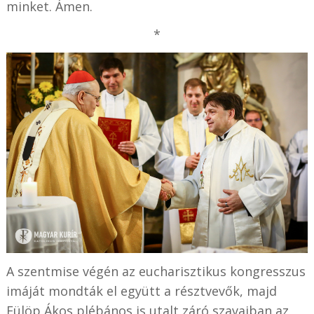
minket. Ámen.
*
A szentmise végén az eucharisztikus kongresszus
imáját mondták el együtt a résztvevők, majd
Fülöp Ákos plébános is utalt záró szavaiban az