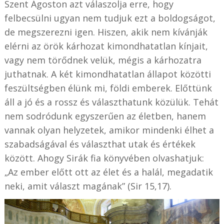
Szent Ágoston azt válaszolja erre, hogy
felbecsülni ugyan nem tudjuk ezt a boldogságot,
de megszerezni igen. Hiszen, akik nem kívánják
elérni az örök kárhozat kimondhatatlan kínjait,
vagy nem törődnek velük, mégis a kárhozatra
juthatnak. A két kimondhatatlan állapot közötti
feszültségben élünk mi, földi emberek. Előttünk
áll a jó és a rossz és választhatunk közülük. Tehát
nem sodródunk egyszerűen az életben, hanem
vannak olyan helyzetek, amikor mindenki élhet a
szabadságával és választhat utak és értékek
között. Ahogy Sirák fia könyvében olvashatjuk:
„Az ember előtt ott az élet és a halál, megadatik
neki, amit választ magának” (Sir 15,17).