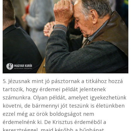
5. Jézusnak mint jó pásztornak a titkához hozzá
tartozik, hogy érdemei példát jelentenek
számunkra. Olyan példát, amelyet igyekezhetünk
követni, de bármennyi jót teszünk is életünkben
ezzel még az örök boldogságot nem
érdemelnénk ki. De Krisztus érdeméből a
keresztséggel, majd később a bűnbánat