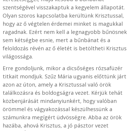
szentségével visszakaptuk a kegyelem állapotát.
Olyan szoros kapcsolatba kerültünk Krisztussal,
hogy az ő végtelen érdemei minket is magukkal
ragadnak. Ezért nem kell a legnagyobb bűnösnek
sem kétségbe esnie, mert a bűnbánat és a
feloldozás révén az ő életét is betöltheti Krisztus
világossága.
Erre gondoljunk, mikor a dicsőséges rózsafüzér
titkait mondjuk. Szűz Mária ugyanis előttünk járt
azon az úton, amely a Krisztussal való örök
találkozásra és boldogságra vezet. Kérjük tehát
közbenjárását mindanyiunkért, hogy valóban
örömmel és vágyakozással készülhessünk a
számunkra megígért üdvösségre. Abba az örök
hazába, ahová Krisztus, a jó pásztor vezet