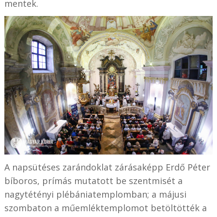
mentek.
A napsütéses zarándoklat zárásaképp Erdő Péter
bíboros, prímás mutatott be szentmisét a
nagytétényi plébániatemplomban; a májusi
szombaton a műemléktemplomot betöltötték a