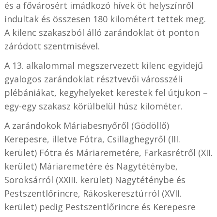
és a fővárosért imádkozó hívek öt helyszínről
indultak és összesen 180 kilométert tettek meg.
A kilenc szakaszból álló zarándoklat öt ponton
záródott szentmisével.
A 13. alkalommal megszervezett kilenc egyidejű
gyalogos zarándoklat résztvevői városszéli
plébániákat, kegyhelyeket kerestek fel útjukon –
egy-egy szakasz körülbelül húsz kilométer.
A zarándokok Máriabesnyőről (Gödöllő)
Kerepesre, illetve Fótra, Csillaghegyről (III.
kerület) Fótra és Máriaremetére, Farkasrétről (XII.
kerület) Máriaremetére és Nagytéténybe,
Soroksárról (XXIII. kerület) Nagytéténybe és
Pestszentlőrincre, Rákoskeresztúrról (XVII.
kerület) pedig Pestszentlőrincre és Kerepesre