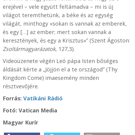
erejével – vele együtt feltámadva – mi is új
világot teremthetünk, a béke és az egység
világát, minthogy »sokan is vannak az emberek,
és egy […] az ember; mert sokan vannak a
keresztények, és egy a Krisztus«” (Szent Ágoston:
Zsoltármagyarázatok,
127,3).
Videoüzenete végén Leó pápa Isten bőséges
áldását kérte a „Jöjjön el a te országod” (Thy
Kingdom Come) imaesemény minden
résztvevőjére.
Forrás:
Vatikáni Rádió
Fotó: Vatican Media
Magyar Kurír