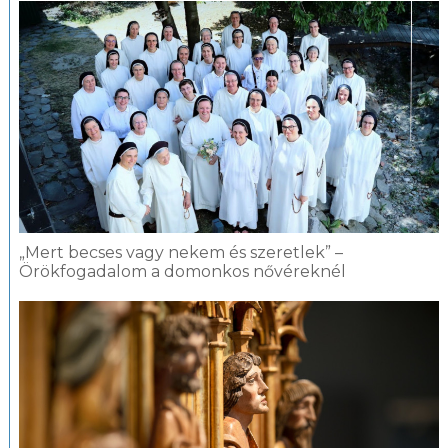
„Mert becses vagy nekem és szeretlek” –
Örökfogadalom a domonkos nővéreknél