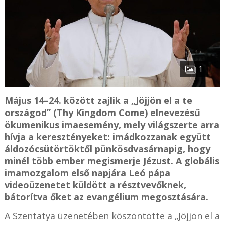
1
Május 14–24. között zajlik a „Jöjjön el a te
országod” (Thy Kingdom Come) elnevezésű
ökumenikus imaesemény, mely világszerte arra
hívja a keresztényeket: imádkozzanak együtt
áldozócsütörtöktől pünkösdvasárnapig, hogy
minél több ember megismerje Jézust. A globális
imamozgalom első napjára Leó pápa
videoüzenetet küldött a résztvevőknek,
bátorítva őket az evangélium megosztására.
A Szentatya üzenetében köszöntötte a „Jöjjön el a