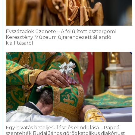
Évszázadok üzenete – A felújított esztergomi
Keresztény Múzeum újrarendezett állandó
kiállításáról
Egy hivatás beteljesülése és elindulása – Pappá
szentelték Budai János görögkatolikus diakónust