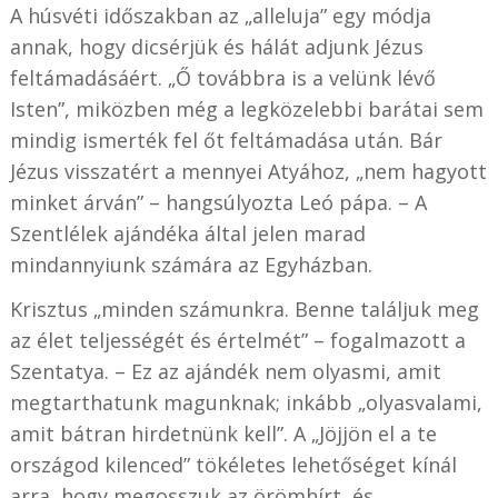
A húsvéti időszakban az „alleluja” egy módja
annak, hogy dicsérjük és hálát adjunk Jézus
feltámadásáért. „Ő továbbra is a velünk lévő
Isten”, miközben még a legközelebbi barátai sem
mindig ismerték fel őt feltámadása után. Bár
Jézus visszatért a mennyei Atyához, „nem hagyott
minket árván” – hangsúlyozta Leó pápa. – A
Szentlélek ajándéka által jelen marad
mindannyiunk számára az Egyházban.
Krisztus „minden számunkra. Benne találjuk meg
az élet teljességét és értelmét” – fogalmazott a
Szentatya. – Ez az ajándék nem olyasmi, amit
megtarthatunk magunknak; inkább „olyasvalami,
amit bátran hirdetnünk kell”. A „Jöjjön el a te
országod kilenced” tökéletes lehetőséget kínál
arra, hogy megosszuk az örömhírt, és