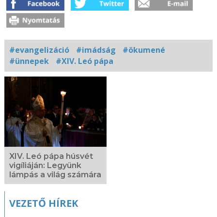
#evangelizáció
#imádság
#ökumené
#ünnepek
#XIV. Leó pápa
Kapcsolódó
fotógaléria
XIV. Leó pápa húsvét
vigíliáján: Legyünk
lámpás a világ számára
VEZETŐ HÍREK