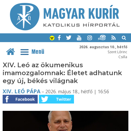
2026. augusztus 10., hétfő
Menü
Szent Lőrinc
Csilla
XIV. Leó az ökumenikus
imamozgalomnak: Életet adhatunk
egy új, békés világnak
XIV. LEÓ PÁPA
– 2026. május 18., hétfő | 16:56