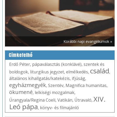
Korábbi napi evangéliumok »
Címkefelhő
Erdő Péter
,
pápaválasztás (konklávé)
,
szentek és
család
boldogok
,
liturgikus jegyzet
,
elmélkedés
,
,
általános kihallgatás/katekézis
,
ifjúság
,
egyházmegyék
,
Szentév
,
Magnifica humanitas
,
ökumené
,
lelkiségi mozgalmak
,
XIV.
Úrangyala/Regina Coeli
,
Vatikán
,
Útravaló
,
Leó pápa
,
könyv- és filmajánló