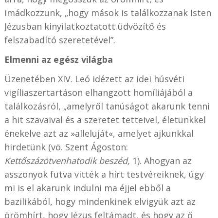
imádkozzunk, „hogy mások is találkozzanak Isten
Jézusban kinyilatkoztatott üdvözítő és
felszabadító szeretetével”.
Elmenni az egész világba
Üzenetében XIV. Leó idézett az idei húsvéti
vigíliaszertartáson elhangzott homíliájából a
találkozásról, „amelyről tanúságot akarunk tenni
a hit szavaival és a szeretet tetteivel, életünkkel
énekelve azt az »alleluját«, amelyet ajkunkkal
hirdetünk (vö. Szent Ágoston:
Kettőszázötvenhatodik beszéd,
1). Ahogyan az
asszonyok futva vitték a hírt testvéreiknek, úgy
mi is el akarunk indulni ma éjjel ebből a
bazilikából, hogy mindenkinek elvigyük azt az
örömhírt, hogy Jézus feltámadt, és hogy az ő