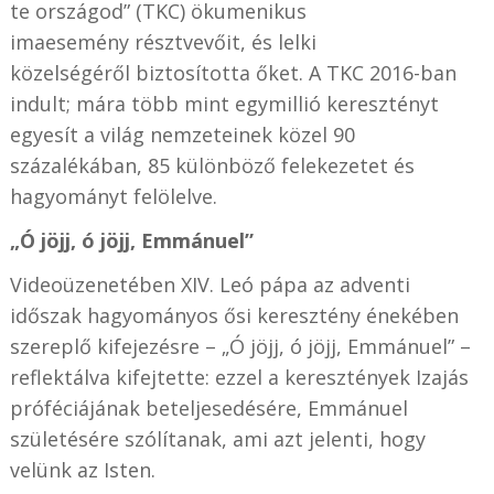
te országod” (TKC) ökumenikus
imaesemény résztvevőit, és lelki
közelségéről biztosította őket. A TKC 2016-ban
indult; mára több mint egymillió keresztényt
egyesít a világ nemzeteinek közel 90
százalékában, 85 különböző felekezetet és
hagyományt felölelve.
„Ó jöjj, ó jöjj, Emmánuel”
Videoüzenetében XIV. Leó pápa az adventi
időszak hagyományos ősi keresztény énekében
szereplő kifejezésre – „Ó jöjj, ó jöjj, Emmánuel” –
reflektálva kifejtette: ezzel a keresztények Izajás
próféciájának beteljesedésére, Emmánuel
születésére szólítanak, ami azt jelenti, hogy
velünk az Isten.