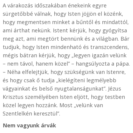
A várakozás időszakában énekeink egyre
sürgetőbbé válnak, hogy Isten jöjjön el közénk,
hogy megmentsen minket a bűntől és mindattól,
ami árthat nekünk. Istent kérjük, hogy gyógyítsa
meg azt, ami megtört bennünk és a világban. Bár
tudjuk, hogy Isten mindenható és transzcendens,
mégis bátran kérjük, hogy „legyen igazán velünk
– nem távol, hanem közel” – hangsúlyozta a pápa.
– Néha elfelejtjük, hogy szükségünk van Istenre,
és hogy csak ő tudja „kielégíteni legmélyebb
vágyainkat és belső nyugtalanságunkat”. Jézus
Krisztus személyében Isten eljött, hogy testben
közel legyen hozzánk. Most „velünk van
Szentlelkén keresztül”.
Nem vagyunk árvák