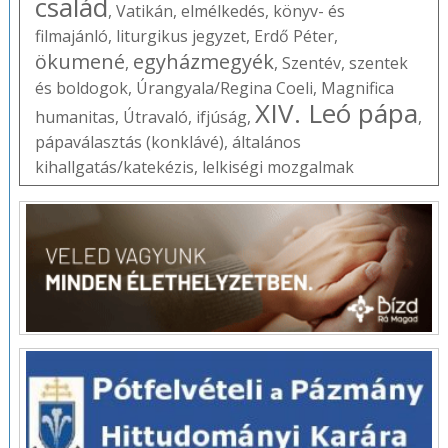
család
,
Vatikán
,
elmélkedés
,
könyv- és
filmajánló
,
liturgikus jegyzet
,
Erdő Péter
,
ökumené
egyházmegyék
,
,
Szentév
,
szentek
és boldogok
,
Úrangyala/Regina Coeli
,
Magnifica
XIV. Leó pápa
humanitas
,
Útravaló
,
ifjúság
,
,
pápaválasztás (konklávé)
,
általános
kihallgatás/katekézis
,
lelkiségi mozgalmak