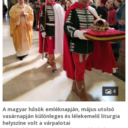
4
A magyar hősök emléknapján, május utolsó
vasárnapján különleges és lélekemelő liturgia
helyszíne volt a várpalotai