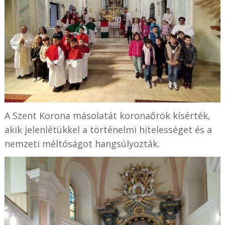
A Szent Korona másolatát koronaőrök kísérték,
akik jelenlétükkel a történelmi hitelességet és a
nemzeti méltóságot hangsúlyozták.