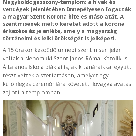
Nagyboldogasszony-templom: a hívek és
vendégek jelenlétében ünnepélyesen fogadták
a magyar Szent Korona hiteles másolatát. A
szentmisének méltó keretet adott a korona
érkezése és jelenléte, amely a magyarság
történelmi és lelki örökségét is jelképezi.
A 15 órakor kezdődő ünnepi szentmisén jelen
voltak a Nepomuki Szent János Római Katolikus
Általános Iskola diákjai is, akik tanáraikkal együtt
részt vettek a szertartáson, amelyet egy
különleges ceremóniára követett: lovaggá avatás
zajlott a templomban.