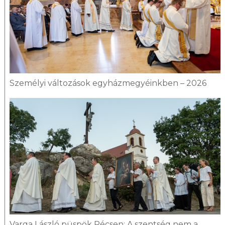
Személyi változások egyházmegyéinkben – 2026
Varga László püspök Pécsen: A szentség nem a