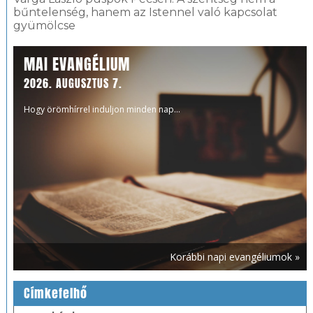
bűntelenség, hanem az Istennel való kapcsolat
gyümölcse
MAI EVANGÉLIUM
2026. AUGUSZTUS 7.
Hogy örömhírrel induljon minden nap...
Korábbi napi evangéliumok »
Címkefelhő