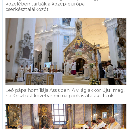
közelében tartják a közép-európai
cserkésztalálkozót
Leó pápa homíliája Assisiben: A világ akkor újul meg,
ha Krisztust követve mi magunk is átalakulunk