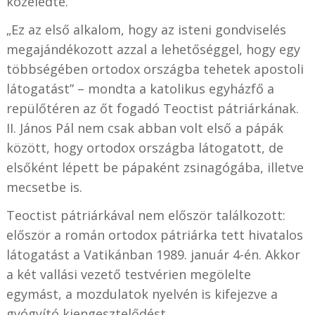
közeledte.
„Ez az első alkalom, hogy az isteni gondviselés
megajándékozott azzal a lehetőséggel, hogy egy
többségében ortodox országba tehetek apostoli
látogatást” – mondta a katolikus egyházfő a
repülőtéren az őt fogadó Teoctist pátriárkának.
II. János Pál nem csak abban volt első a pápák
között, hogy ortodox országba látogatott, de
elsőként lépett be pápaként zsinagógába, illetve
mecsetbe is.
Teoctist pátriárkával nem először találkozott:
először a román ortodox pátriárka tett hivatalos
látogatást a Vatikánban 1989. január 4-én. Akkor
a két vallási vezető testvérien megölelte
egymást, a mozdulatok nyelvén is kifejezve a
gyógyító kiengesztelődést.