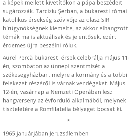
a képek mellett kivetítőkön a pápa beszédeit
sugározzák.
Tarciziu Şerban, a bukaresti római
katolikus érsekség szóvivője az olasz SIR
hírügynökségnek kiemelte, az akkor elhangzott
témák ma is aktuálisak és jelentősek, ezért
érdemes újra beszélni róluk.
Aurel Percă bukaresti érsek celebrálja május 11-
én, szombaton az ünnepi szentmisét a
székesegyházban, melyre a kormány és a többi
felekezet részéről is várnak vendégeket. Május
12-én, vasárnap a Nemzeti Operában lesz
hangverseny az évforduló alkalmából, melynek
tiszteletére a Romfilatelia bélyeget bocsát ki.
*
1965 januárjában Jeruzsálemben