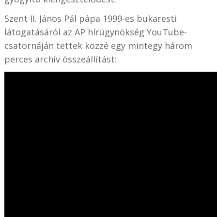
Szent II. János Pál pápa 1999-es bukaresti
látogatásáról az AP hírügynökség YouTube-
csatornáján tettek közzé egy mintegy három
perces archív összeállítást: