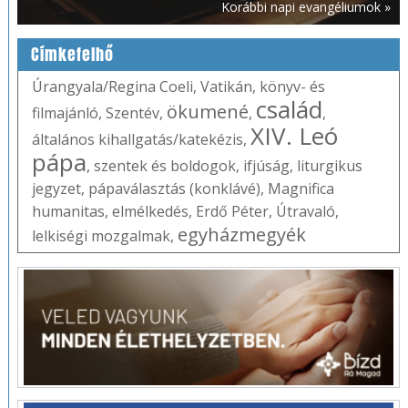
Korábbi napi evangéliumok »
Címkefelhő
Úrangyala/Regina Coeli
,
Vatikán
,
könyv- és
család
ökumené
filmajánló
,
Szentév
,
,
,
XIV. Leó
általános kihallgatás/katekézis
,
pápa
,
szentek és boldogok
,
ifjúság
,
liturgikus
jegyzet
,
pápaválasztás (konklávé)
,
Magnifica
humanitas
,
elmélkedés
,
Erdő Péter
,
Útravaló
,
egyházmegyék
lelkiségi mozgalmak
,