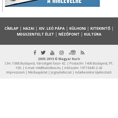
|
|
|
|
|
CÍMLAP
HAZAI
XIV. LEÓ PÁPA
KÜLHONI
KITEKINTŐ
|
|
MEGSZENTELT ÉLET
NÉZŐPONT
KULTÚRA
2005-2015 © Magyar Kurír
Cím: 1068 Budapest, Városligeti fasor 42. | Postacím: 1406 Budapest, Pf.:
100. | E-mail:
mk@katolikus.hu
| Adószám: 19719445-2-42
Impresszum
|
Médiaajánlat
|
Jognyilatkozat
|
Adatkezelési tájékoztató