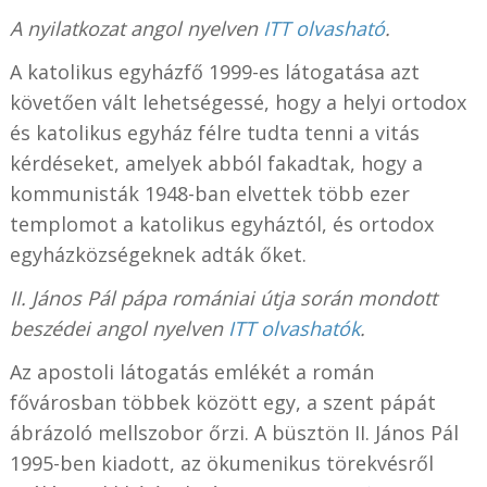
A nyilatkozat angol nyelven
ITT olvasható
.
A katolikus egyházfő 1999-es látogatása azt
követően vált lehetségessé, hogy a helyi ortodox
és katolikus egyház félre tudta tenni a vitás
kérdéseket, amelyek abból fakadtak, hogy a
kommunisták 1948-ban elvettek több ezer
templomot a katolikus egyháztól, és ortodox
egyházközségeknek adták őket.
II. János Pál pápa romániai útja során mondott
beszédei angol nyelven
ITT olvashatók
.
Az apostoli látogatás emlékét a román
fővárosban többek között egy, a szent pápát
ábrázoló mellszobor őrzi. A büsztön II. János Pál
1995-ben kiadott, az ökumenikus törekvésről