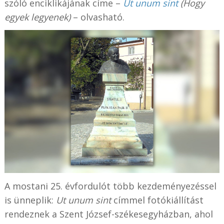
szóló enciklikájának címe –
Ut unum sint
(Hogy
egyek legyenek)
– olvasható.
A mostani 25. évfordulót több kezdeményezéssel
is ünneplik:
Ut unum sint
címmel fotókiállítást
rendeznek a Szent József-székesegyházban, ahol