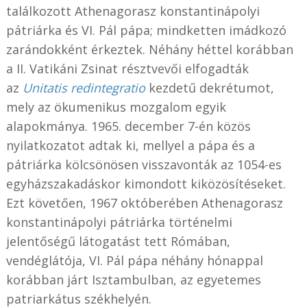
találkozott
Athenagorasz konstantinápolyi
pátriárka és VI. Pál pápa;
mindketten imádkozó
zarándokként érkeztek. Néhány héttel korábban
a II. Vatikáni Zsinat résztvevői elfogadták
az
Unitatis redintegratio
kezdetű dekrétumot,
mely az ökumenikus mozgalom egyik
alapokmánya.
1965. december 7-én közös
nyilatkozatot adtak ki, mellyel a pápa és a
pátriárka kölcsönösen visszavonták az 1054-es
egyházszakadáskor kimondott kiközösítéseket.
Ezt követően,
1967 októberében Athenagorasz
konstantinápolyi pátriárka történelmi
jelentőségű látogatást tett Rómában,
vendéglátója, VI. Pál pápa néhány hónappal
korábban járt Isztambulban, az egyetemes
patriarkátus székhelyén.