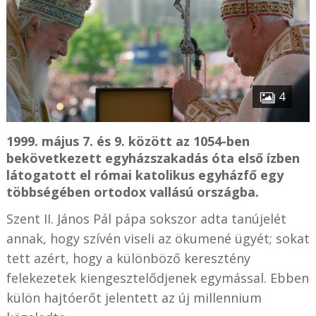
4
1999. május 7. és 9. között az 1054-ben
bekövetkezett egyházszakadás óta első ízben
látogatott el római katolikus egyházfő egy
többségében ortodox vallású országba.
Szent II. János Pál pápa sokszor adta tanújelét
annak, hogy szívén viseli az ökumené ügyét; sokat
tett azért, hogy a különböző keresztény
felekezetek kiengesztelődjenek egymással. Ebben
külön hajtóerőt jelentett az új millennium