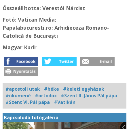
Összeállította: Verestói Nárcisz
Fotó: Vatican Media;
Papalabucuresti.ro; Arhidieceza Romano-
Catolică de Bucureşti
Magyar Kurír
#apostoli utak
#béke
#keleti egyházak
#ökumené
#ortodox
#Szent II. János Pál pápa
#Szent VI. Pál pápa
#Vatikán
Kapcsolódó fotógaléria