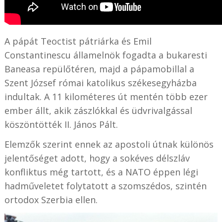
A pápát Teoctist pátriárka és Emil
Constantinescu államelnök fogadta a bukaresti
Baneasa repülőtéren, majd a pápamobillal a
Szent József római katolikus székesegyházba
indultak. A 11 kilométeres út mentén több ezer
ember állt, akik zászlókkal és üdvrivalgással
köszöntötték II. János Pált.
Elemzők szerint ennek az apostoli útnak különös
jelentőséget adott, hogy a sokéves délszláv
konfliktus még tartott, és a NATO éppen légi
hadműveletet folytatott a szomszédos, szintén
ortodox Szerbia ellen.