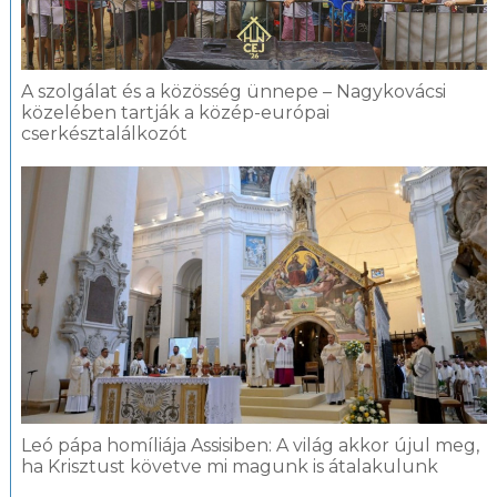
A szolgálat és a közösség ünnepe – Nagykovácsi
közelében tartják a közép-európai
cserkésztalálkozót
Leó pápa homíliája Assisiben: A világ akkor újul meg,
ha Krisztust követve mi magunk is átalakulunk