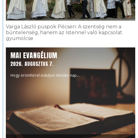
Varga László püspök Pécsen: A szentség nem a
bűntelenség, hanem az Istennel való kapcsolat
gyümölcse
MAI EVANGÉLIUM
2026. AUGUSZTUS 7.
Hogy örömhírrel induljon minden nap...