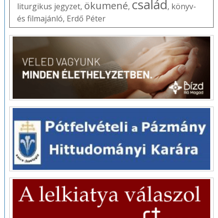
család
ökumené
liturgikus jegyzet
,
,
,
könyv-
és filmajánló
,
Erdő Péter