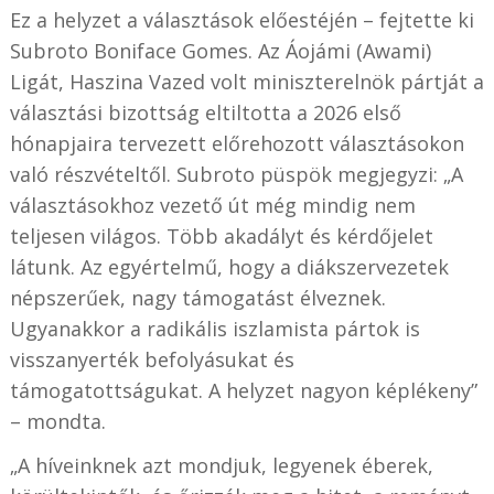
Ez a helyzet a választások előestéjén – fejtette ki
Subroto Boniface Gomes. Az Áojámi (Awami)
Ligát, Haszina Vazed volt miniszterelnök pártját a
választási bizottság eltiltotta a 2026 első
hónapjaira tervezett előrehozott választásokon
való részvételtől. Subroto püspök megjegyzi: „A
választásokhoz vezető út még mindig nem
teljesen világos. Több akadályt és kérdőjelet
látunk. Az egyértelmű, hogy a diákszervezetek
népszerűek, nagy támogatást élveznek.
Ugyanakkor a radikális iszlamista pártok is
visszanyerték befolyásukat és
támogatottságukat. A helyzet nagyon képlékeny”
– mondta.
„A híveinknek azt mondjuk, legyenek éberek,