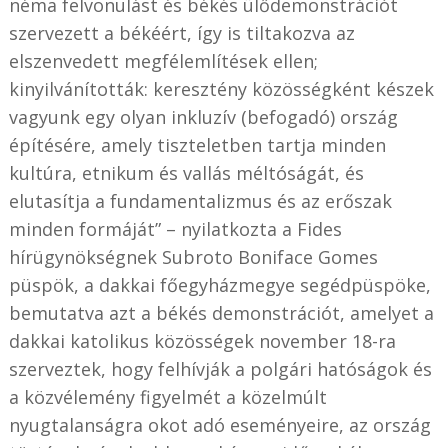
néma felvonulást és békés ülődemonstrációt
szervezett a békéért, így is tiltakozva az
elszenvedett megfélemlítések ellen;
kinyilvánították: keresztény közösségként készek
vagyunk egy olyan inkluzív (befogadó) ország
építésére, amely tiszteletben tartja minden
kultúra, etnikum és vallás méltóságát, és
elutasítja a fundamentalizmus és az erőszak
minden formáját” – nyilatkozta a Fides
hírügynökségnek Subroto Boniface Gomes
püspök, a dakkai főegyházmegye segédpüspöke,
bemutatva azt a békés demonstrációt, amelyet a
dakkai katolikus közösségek november 18-ra
szerveztek, hogy felhívják a polgári hatóságok és
a közvélemény figyelmét a közelmúlt
nyugtalanságra okot adó eseményeire, az ország