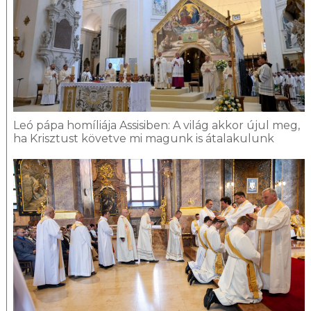
Leó pápa homíliája Assisiben: A világ akkor újul meg,
ha Krisztust követve mi magunk is átalakulunk