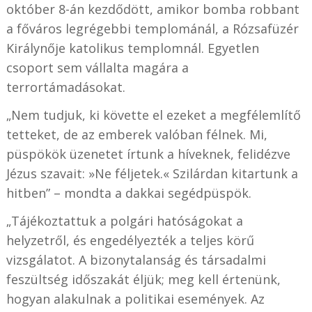
október 8-án kezdődött, amikor bomba robbant
a főváros legrégebbi templománál, a Rózsafüzér
Királynője katolikus templomnál. Egyetlen
csoport sem vállalta magára a
terrortámadásokat.
„Nem tudjuk, ki követte el ezeket a megfélemlítő
tetteket, de az emberek valóban félnek. Mi,
püspökök üzenetet írtunk a híveknek, felidézve
Jézus szavait: »Ne féljetek.« Szilárdan kitartunk a
hitben” – mondta a dakkai segédpüspök.
„Tájékoztattuk a polgári hatóságokat a
helyzetről, és engedélyezték a teljes körű
vizsgálatot. A bizonytalanság és társadalmi
feszültség időszakát éljük; meg kell értenünk,
hogyan alakulnak a politikai események. Az