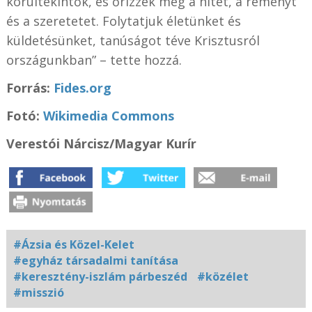
körültekintők, és őrizzék meg a hitet, a reményt
és a szeretetet. Folytatjuk életünket és
küldetésünket, tanúságot téve Krisztusról
országunkban” – tette hozzá.
Forrás:
Fides.org
Fotó:
Wikimedia Commons
Verestói Nárcisz/Magyar Kurír
#Ázsia és Közel-Kelet
#egyház társadalmi tanítása
#keresztény-iszlám párbeszéd
#közélet
#misszió