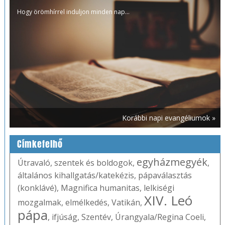
Hogy örömhírrel induljon minden nap...
Korábbi napi evangéliumok »
Címkefelhő
egyházmegyék
Útravaló
,
szentek és boldogok
,
,
általános kihallgatás/katekézis
,
pápaválasztás
(konklávé)
,
Magnifica humanitas
,
lelkiségi
XIV. Leó
mozgalmak
,
elmélkedés
,
Vatikán
,
pápa
,
ifjúság
,
Szentév
,
Úrangyala/Regina Coeli
,