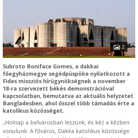
2
Subroto Boniface Gomes, a dakkai
főegyházmegye segédpüspöke nyilatkozott a
Fides missziós hírügynökségnek a november
18-ra szervezett békés demonstrációval
kapcsolatban, bemutatva az aktuális helyzetet
Bangladesben, ahol ősszel több támadás érte a
katolikus közösséget.
„Holnap a belvárosban leszünk, és kéz a kézben
vonulunk. A főváros, Dakka katolikus közössége