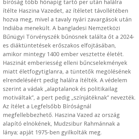
bíróság
több hónapig tartó per után
halálra
ítélte
Haszina Vazedet
, az ítéletet távollétében
hozva meg, mivel a tavaly nyári zavargások után
Indiába menekült. A bangladesi Nemzetközi
Bűnügyi Törvényszék bűnösnek találta őt a 2024-
es diáktüntetések erőszakos elfojtásában,
amikor mintegy 1400 ember vesztette életét.
Haszinát emberiesség elleni bűncselekmények
miatt életfogytiglanra, a tüntetők megölésének
elrendeléséért pedig halálra ítélték. A védelem
szerint a vádak „alaptalanok és politikailag
motiváltak”, a pert pedig „színjátéknak” nevezték.
Az ítélet a Legfelsőbb Bíróságnál
megfellebbezhető. Haszina Vazed az ország
alapító elnökének, Mudzsibur Rahmánnak a
lánya; apját 1975-ben gyilkolták meg.