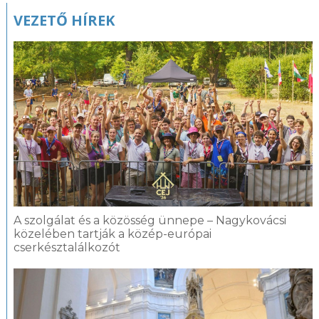
Kapcsolódó
VEZETŐ HÍREK
fotógaléria
A szolgálat és a közösség ünnepe – Nagykovácsi
közelében tartják a közép-európai
cserkésztalálkozót