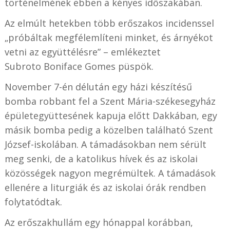
történelmének ebben a kényes időszakában.
Az elmúlt hetekben több erőszakos incidenssel
„próbáltak megfélemlíteni minket, és árnyékot
vetni az együttélésre” – emlékeztet
Subroto
Boniface Gomes
püspök.
November 7-én délután egy házi készítésű
bomba robbant fel a Szent Mária-székesegyház
épületegyüttesének kapuja előtt Dakkában, egy
másik bomba pedig a közelben található Szent
József-iskolában. A támadásokban nem sérült
meg senki, de a katolikus hívek és az iskolai
közösségek nagyon megrémültek. A támadások
ellenére a liturgiák és az iskolai órák rendben
folytatódtak.
Az erőszakhullám egy hónappal korábban,