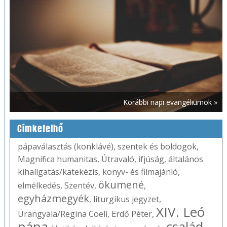
Korábbi napi evangéliumok »
Címkefelhő
pápaválasztás (konklávé)
,
szentek és boldogok
,
Magnifica humanitas
,
Útravaló
,
ifjúság
,
általános
kihallgatás/katekézis
,
könyv- és filmajánló
,
ökumené
elmélkedés
,
Szentév
,
,
egyházmegyék
,
liturgikus jegyzet
,
XIV. Leó
Úrangyala/Regina Coeli
,
Erdő Péter
,
pápa
család