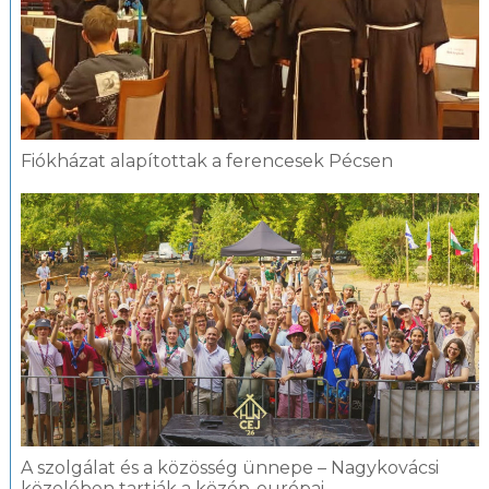
Fiókházat alapítottak a ferencesek Pécsen
A szolgálat és a közösség ünnepe – Nagykovácsi
közelében tartják a közép-európai