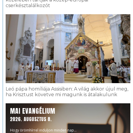
cserkésztalálkozót
Leó pápa homíliája Assisiben: A világ akkor újul meg,
ha Krisztust követve mi magunk is átalakulunk
MAI EVANGÉLIUM
2026. AUGUSZTUS 8.
Hogy örömhírrel induljon minden nap...