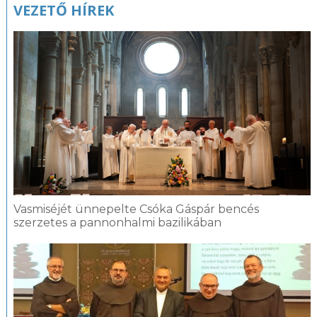
VEZETŐ HÍREK
Vasmiséjét ünnepelte Csóka Gáspár bencés
szerzetes a pannonhalmi bazilikában