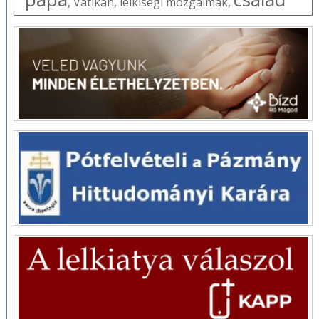
,
Vatikán
,
lelkiségi mozgalmak
,