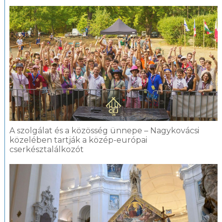
A szolgálat és a közösség ünnepe – Nagykovácsi
közelében tartják a közép-európai
cserkésztalálkozót