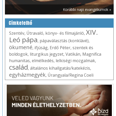
Korábbi napi evangéliumok »
Címkefelhő
XIV.
Szentév
,
Útravaló
,
könyv- és filmajánló
,
Leó pápa
,
pápaválasztás (konklávé)
,
ökumené
,
ifjúság
,
Erdő Péter
,
szentek és
boldogok
,
liturgikus jegyzet
,
Vatikán
,
Magnifica
humanitas
,
elmélkedés
,
lelkiségi mozgalmak
,
család
,
általános kihallgatás/katekézis
,
egyházmegyék
,
Úrangyala/Regina Coeli