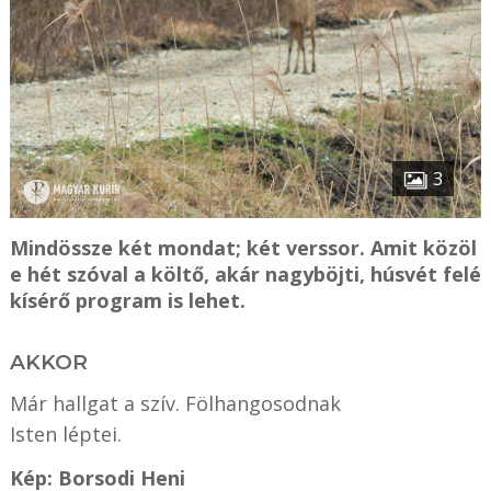
3
Mindössze két mondat; két verssor. Amit közöl
e hét szóval a költő, akár nagyböjti, húsvét felé
kísérő program is lehet.
AKKOR
Már hallgat a szív. Fölhangosodnak
Isten léptei.
Kép: Borsodi Heni