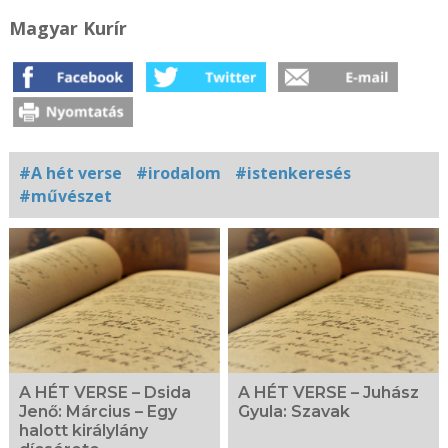
Magyar Kurír
#A hét verse
#irodalom
#istenkeresés
#művészet
Kapcsolódó
fotógaléria
A HÉT VERSE – Dsida
A HÉT VERSE – Juhász
Jenő: Március – Egy
Gyula: Szavak
halott királylány