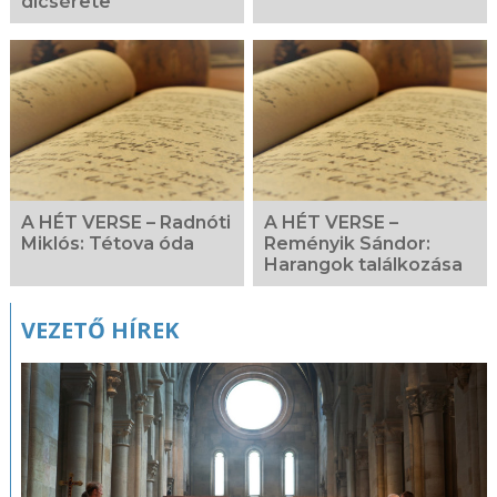
dícsérete
A HÉT VERSE – Radnóti
A HÉT VERSE –
Miklós: Tétova óda
Reményik Sándor:
Harangok találkozása
VEZETŐ HÍREK