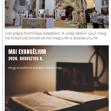
Leó pápa homíliája Assisiben: A világ akkor újul meg,
ha Krisztust követve mi magunk is átalakulunk
MAI EVANGÉLIUM
2026. AUGUSZTUS 8.
Hogy örömhírrel induljon minden nap...