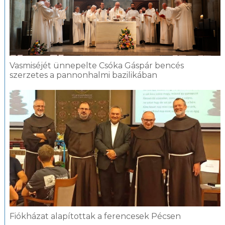
Vasmiséjét ünnepelte Csóka Gáspár bencés
szerzetes a pannonhalmi bazilikában
Fiókházat alapítottak a ferencesek Pécsen