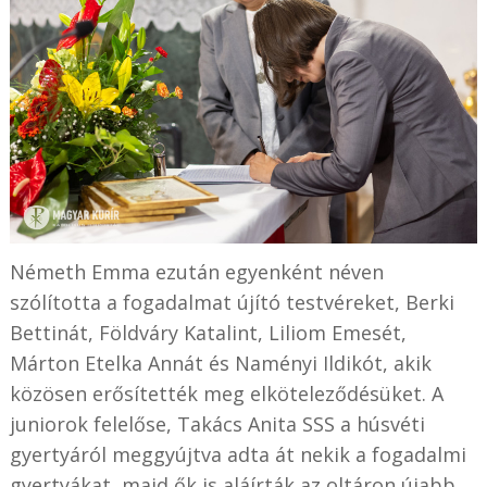
Németh Emma ezután egyenként néven
szólította a fogadalmat újító testvéreket, Berki
Bettinát, Földváry Katalint, Liliom Emesét,
Márton Etelka Annát és Naményi Ildikót, akik
közösen erősítették meg elköteleződésüket. A
juniorok felelőse, Takács Anita SSS a húsvéti
gyertyáról meggyújtva adta át nekik a fogadalmi
gyertyákat, majd ők is aláírták az oltáron újabb