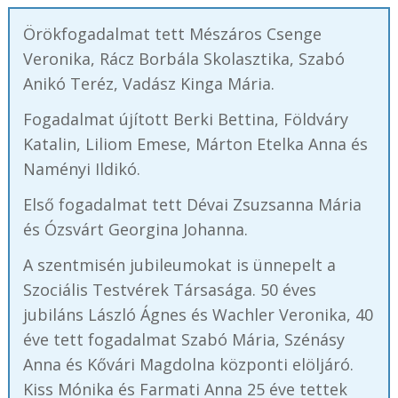
Örökfogadalmat tett Mészáros Csenge
Veronika, Rácz Borbála Skolasztika, Szabó
Anikó Teréz, Vadász Kinga Mária.
Fogadalmat újított Berki Bettina, Földváry
Katalin, Liliom Emese, Márton Etelka Anna és
Naményi Ildikó.
Első fogadalmat tett Dévai Zsuzsanna Mária
és Ózsvárt Georgina Johanna.
A szentmisén jubileumokat is ünnepelt a
Szociális Testvérek Társasága. 50 éves
jubiláns László Ágnes és Wachler Veronika, 40
éve tett fogadalmat Szabó Mária, Szénásy
Anna és Kővári Magdolna központi elöljáró.
Kiss Mónika és Farmati Anna 25 éve tettek