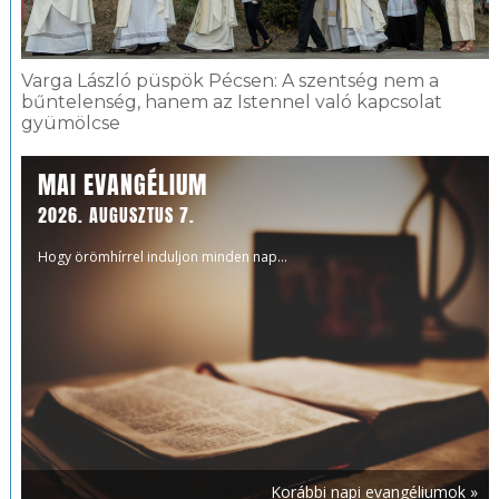
Varga László püspök Pécsen: A szentség nem a
bűntelenség, hanem az Istennel való kapcsolat
gyümölcse
MAI EVANGÉLIUM
2026. AUGUSZTUS 7.
Hogy örömhírrel induljon minden nap...
Korábbi napi evangéliumok »