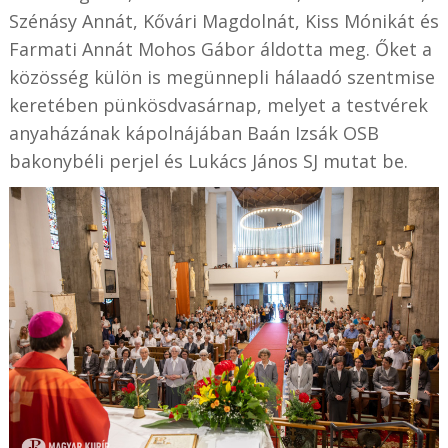
Szénásy Annát, Kővári Magdolnát, Kiss Mónikát és
Farmati Annát Mohos Gábor áldotta meg. Őket a
közösség külön is megünnepli hálaadó szentmise
keretében pünkösdvasárnap, melyet a testvérek
anyaházának kápolnájában Baán Izsák OSB
bakonybéli perjel és Lukács János SJ mutat be.