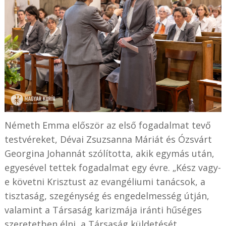
Németh Emma először az első fogadalmat tevő
testvéreket, Dévai Zsuzsanna Máriát és Ózsvárt
Georgina Johannát szólította, akik egymás után,
egyesével tettek fogadalmat egy évre. „Kész vagy-
e követni Krisztust az evangéliumi tanácsok, a
tisztaság, szegénység és engedelmesség útján,
valamint a Társaság karizmája iránti hűséges
szeretetben élni, a Társaság küldetését