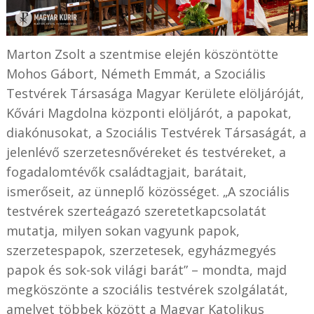
Marton Zsolt a szentmise elején köszöntötte
Mohos Gábort, Németh Emmát, a Szociális
Testvérek Társasága Magyar Kerülete elöljáróját,
Kővári Magdolna központi elöljárót, a papokat,
diakónusokat, a Szociális Testvérek Társaságát, a
jelenlévő szerzetesnővéreket és testvéreket, a
fogadalomtévők családtagjait, barátait,
ismerőseit, az ünneplő közösséget. „A szociális
testvérek szerteágazó szeretetkapcsolatát
mutatja, milyen sokan vagyunk papok,
szerzetespapok, szerzetesek, egyházmegyés
papok és sok-sok világi barát” – mondta, majd
megköszönte a szociális testvérek szolgálatát,
amelyet többek között a Magyar Katolikus