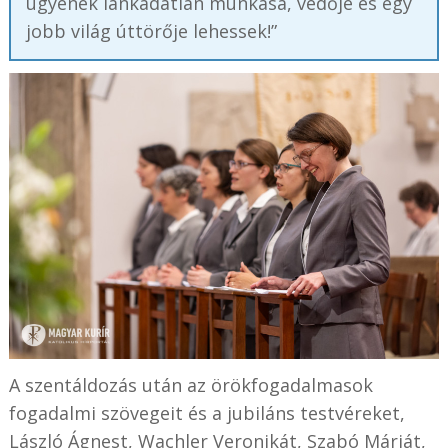
ügyének lankadatlan munkása, védője és egy
jobb világ úttörője lehessek!”
A szentáldozás után az örökfogadalmasok
fogadalmi szövegeit és a jubiláns testvéreket,
László Ágnest, Wachler Veronikát, Szabó Máriát,