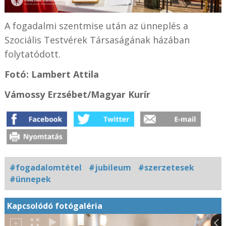
A fogadalmi szentmise után az ünneplés a
Szociális Testvérek Társaságának házában
folytatódott.
Fotó: Lambert Attila
Vámossy Erzsébet/Magyar Kurír
#fogadalomtétel
#jubileum
#szerzetesek
#ünnepek
Kapcsolódó fotógaléria