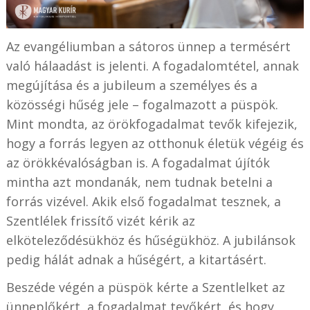
Az evangéliumban a sátoros ünnep a termésért
való hálaadást is jelenti. A fogadalomtétel, annak
megújítása és a jubileum a személyes és a
közösségi hűség jele – fogalmazott a püspök.
Mint mondta, az örökfogadalmat tevők kifejezik,
hogy a forrás legyen az otthonuk életük végéig és
az örökkévalóságban is. A fogadalmat újítók
mintha azt mondanák, nem tudnak betelni a
forrás vizével. Akik első fogadalmat tesznek, a
Szentlélek frissítő vizét kérik az
elköteleződésükhöz és hűségükhöz. A jubilánsok
pedig hálát adnak a hűségért, a kitartásért.
Beszéde végén a püspök kérte a Szentlelket az
ünneplőkért, a fogadalmat tevőkért, és hogy