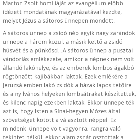
Marton Zsolt homíliáját az evangélium előbb
idézett mondatának magyarázatával kezdte,
melyet Jézus a sátoros ünnepen mondott.
A sátoros ünnep a zsidó nép egyik nagy zarándok
ünnepe a három közül, a másik kettő a zsidó
húsvét és a pünkösd. „A sátoros ünnep a pusztai
vándorlás emlékezete, amikor a népnek nem volt
állandó lakóhelye, és az emberek lombos ágakból
rögtönzött kajibákban laktak. Ezek emlékére a
Jeruzsálemben lakó zsidók a házak lapos tetőire
és a nyilvános helyeken lombsátrakat készítettek,
és kilenc napig ezekben laktak. Ekkor ünnepelték
azt is, hogy Isten a Sínai-hegyen Mózes által
szövetséget kötött a választott néppel. Ez
mindenki ünnepe volt vagyonra, rangra való
tekintet nélkül, ekkor alamizsnát osztottak a