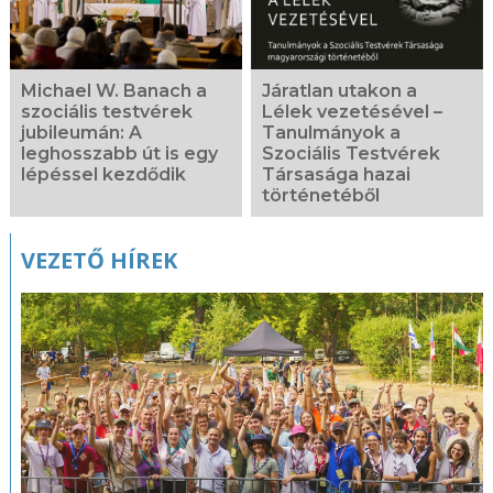
Michael W. Banach a
Járatlan utakon a
szociális testvérek
Lélek vezetésével –
jubileumán: A
Tanulmányok a
leghosszabb út is egy
Szociális Testvérek
lépéssel kezdődik
Társasága hazai
történetéből
VEZETŐ HÍREK