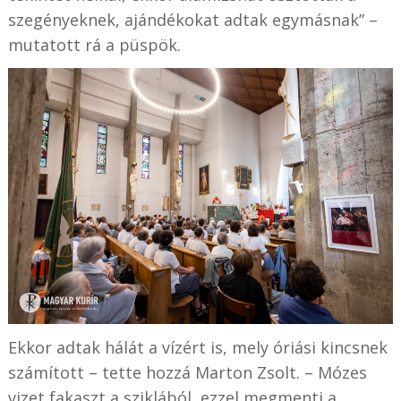
szegényeknek, ajándékokat adtak egymásnak” –
mutatott rá a püspök.
Ekkor adtak hálát a vízért is, mely óriási kincsnek
számított – tette hozzá Marton Zsolt. – Mózes
vizet fakaszt a sziklából, ezzel megmenti a