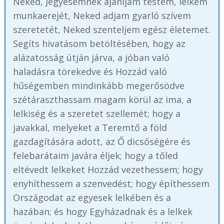
Neked, Jegyesemnek ajánljam testem, lelkem
munkaerejét, Neked adjam gyarló szívem
szeretetét, Neked szenteljem egész életemet.
Segíts hivatásom betöltésében, hogy az
alázatosság útján járva, a jóban való
haladásra törekedve és Hozzád való
hűségemben mindinkább megerősödve
szétáraszthassam magam körül az ima, a
lelkiség és a szeretet szellemét; hogy a
javakkal, melyeket a Teremtő a föld
gazdagítására adott, az Ő dicsőségére és
felebarátaim javára éljek; hogy a tőled
eltévedt lelkeket Hozzád vezethessem; hogy
enyhíthessem a szenvedést; hogy építhessem
Országodat az egyesek lelkében és a
hazában; és hogy Egyházadnak és a lelkek