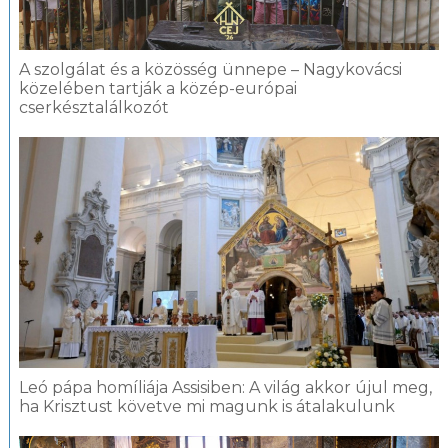
A szolgálat és a közösség ünnepe – Nagykovácsi
közelében tartják a közép-európai
cserkésztalálkozót
Leó pápa homíliája Assisiben: A világ akkor újul meg,
ha Krisztust követve mi magunk is átalakulunk