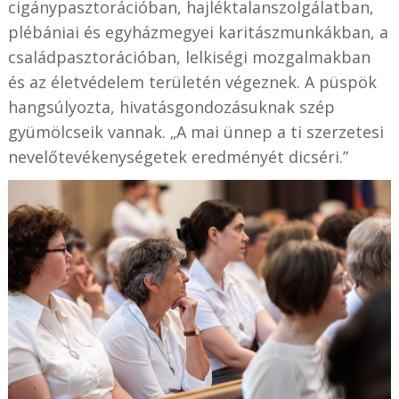
cigánypasztorációban, hajléktalanszolgálatban,
plébániai és egyházmegyei karitászmunkákban, a
családpasztorációban, lelkiségi mozgalmakban
és az életvédelem területén végeznek. A püspök
hangsúlyozta, hivatásgondozásuknak szép
gyümölcseik vannak. „A mai ünnep a ti szerzetesi
nevelőtevékenységetek eredményét dicséri.”