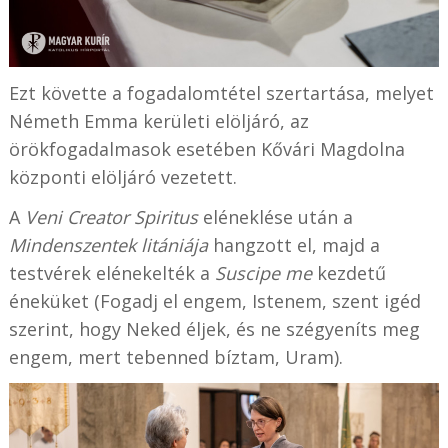
Ezt követte a fogadalomtétel szertartása, melyet
Németh Emma kerületi elöljáró, az
örökfogadalmasok esetében Kővári Magdolna
központi elöljáró vezetett.
A
Veni Creator Spiritus
eléneklése után a
Mindenszentek litániája
hangzott el, majd a
testvérek elénekelték a
Suscipe me
kezdetű
éneküket (Fogadj el engem, Istenem, szent igéd
szerint, hogy Neked éljek, és ne szégyeníts meg
engem, mert tebenned bíztam, Uram).