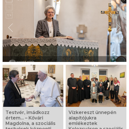
Testvér, imádkozz
Vízkereszt ünnepén
értem… – Kővári
alapítójukra
Magdolna, a szociális
emlékeztek
testvérek központi
Kolozsváron a szociális