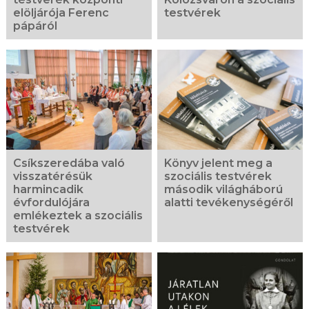
elöljárója Ferenc
testvérek
pápáról
Csíkszeredába való
Könyv jelent meg a
visszatérésük
szociális testvérek
harmincadik
második világháború
évfordulójára
alatti tevékenységéről
emlékeztek a szociális
testvérek