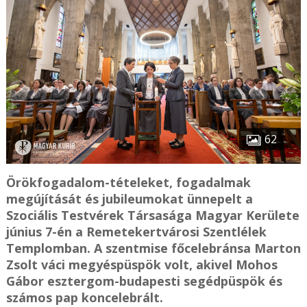
62
Örökfogadalom-tételeket, fogadalmak
megújítását és jubileumokat ünnepelt a
Szociális Testvérek Társasága Magyar Kerülete
június 7-én a Remetekertvárosi Szentlélek
Templomban. A szentmise főcelebránsa Marton
Zsolt váci megyéspüspök volt, akivel Mohos
Gábor esztergom-budapesti segédpüspök és
számos pap koncelebrált.