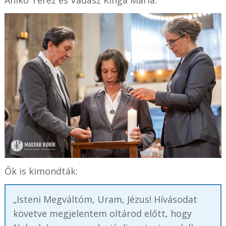
Anikó Teréz és Vadász Kinga Mária.
Ők is kimondták:
„Isteni Megváltóm, Uram, Jézus! Hívásodat
követve megjelentem oltárod előtt, hogy