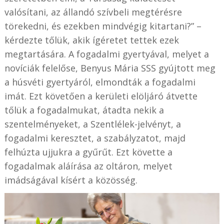
valósítani, az állandó szívbeli megtérésre
törekedni, és ezekben mindvégig kitartani?” –
kérdezte tőlük, akik ígéretet tettek ezek
megtartására. A fogadalmi gyertyával, melyet a
novíciák felelőse, Benyus Mária SSS gyújtott meg
a húsvéti gyertyáról, elmondták a fogadalmi
imát. Ezt követően a kerületi elöljáró átvette
tőlük a fogadalmukat, átadta nekik a
szentelményeket, a Szentlélek-jelvényt, a
fogadalmi keresztet, a szabályzatot, majd
felhúzta ujjukra a gyűrűt. Ezt követte a
fogadalmak aláírása az oltáron, melyet
imádságával kísért a közösség.