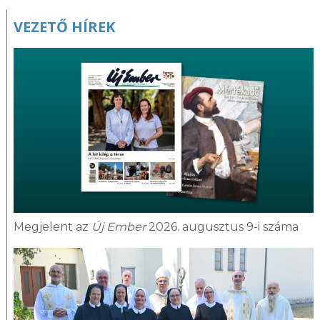
VEZETŐ HÍREK
Megjelent az
Új Ember
2026. augusztus 9-i száma