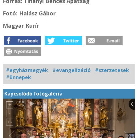
Forrás: Tihanyi Bencés Apátság
Fotó: Halász Gábor
Magyar Kurír
#egyházmegyék
#evangelizáció
#szerzetesek
#ünnepek
Kapcsolódó fotógaléria