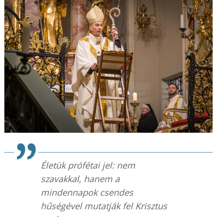
Életük prófétai jel: nem
szavakkal, hanem a
mindennapok csendes
hűségével mutatják fel Krisztus