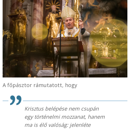
A főpásztor rámutatott, hogy
Krisztus belépése nem csupán
egy történelmi mozzanat, hanem
ma is élő valóság: jelenléte