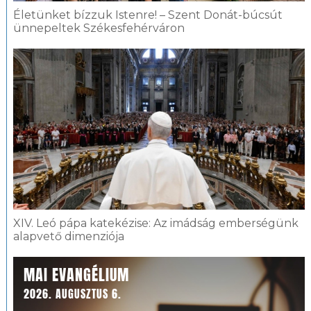
Életünket bízzuk Istenre! – Szent Donát-búcsút
ünnepeltek Székesfehérváron
XIV. Leó pápa katekézise: Az imádság emberségünk
alapvető dimenziója
MAI EVANGÉLIUM
2026. AUGUSZTUS 6.