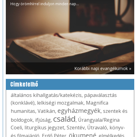
Hogy örömhírrel induljon minden nap...
Korábbi napi evangéliumok »
Címkefelhő
általános kihallgatás/katekézis
,
pápaválasztás
(konklávé)
,
lelkiségi mozgalmak
,
Magnifica
egyházmegyék
humanitas
,
Vatikán
,
,
szentek és
család
boldogok
,
ifjúság
,
,
Úrangyala/Regina
Coeli
,
liturgikus jegyzet
,
Szentév
,
Útravaló
,
könyv-
ökumené
és filmajánló
,
Erdő Péter
,
,
elmélkedés
,