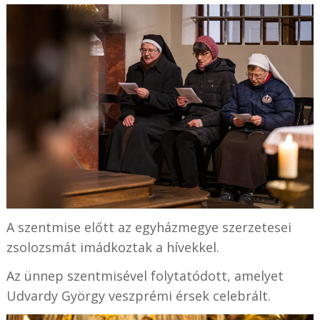
A szentmise előtt az egyházmegye szerzetesei
zsolozsmát imádkoztak a hívekkel.
Az ünnep szentmisével folytatódott, amelyet
Udvardy György veszprémi érsek celebrált.