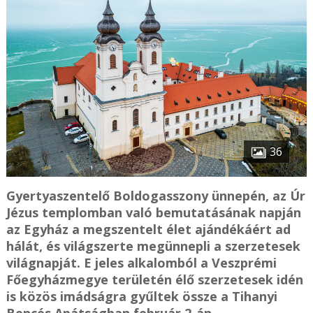
36
Gyertyaszentelő Boldogasszony ünnepén, az Úr
Jézus templomban való bemutatásának napján
az Egyház a megszentelt élet ajándékáért ad
hálát, és világszerte megünnepli a szerzetesek
világnapját. E jeles alkalomból a Veszprémi
Főegyházmegye területén élő szerzetesek idén
is közös imádságra gyűltek össze a Tihanyi