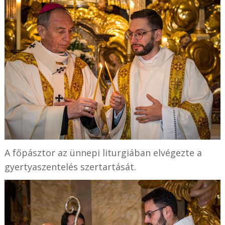
A főpásztor az ünnepi liturgiában elvégezte a
gyertyaszentelés szertartását.