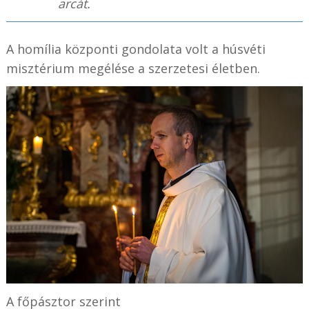
arcát.
A homília központi gondolata volt a húsvéti
misztérium megélése a szerzetesi életben.
A főpásztor szerint