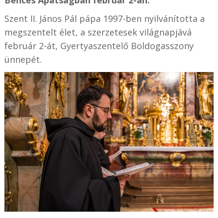
Bencés Apátságban február 2-án.
Szent II. János Pál pápa 1997-ben nyilvánította a
megszentelt élet, a szerzetesek világnapjává
február 2-át, Gyertyaszentelő Boldogasszony
ünnepét.