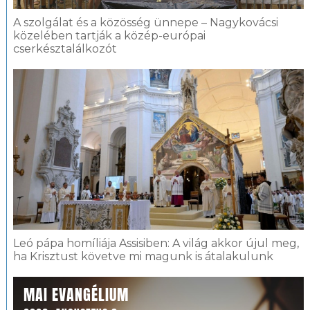
A szolgálat és a közösség ünnepe – Nagykovácsi
közelében tartják a közép-európai
cserkésztalálkozót
Leó pápa homíliája Assisiben: A világ akkor újul meg,
ha Krisztust követve mi magunk is átalakulunk
MAI EVANGÉLIUM