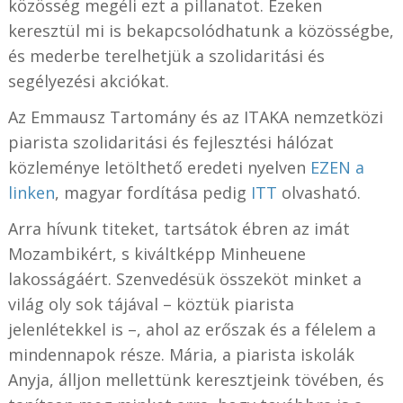
közösség megéli ezt a pillanatot. Ezeken
keresztül mi is bekapcsolódhatunk a közösségbe,
és mederbe terelhetjük a szolidaritási és
segélyezési akciókat.
Az Emmausz Tartomány és az ITAKA nemzetközi
piarista szolidaritási és fejlesztési hálózat
közleménye letölthető eredeti nyelven
EZEN a
linken
, magyar fordítása pedig
ITT
olvasható.
Arra hívunk titeket, tartsátok ébren az imát
Mozambikért, s kiváltképp Minheuene
lakosságáért. Szenvedésük összeköt minket a
világ oly sok tájával – köztük piarista
jelenlétekkel is –, ahol az erőszak és a félelem a
mindennapok része. Mária, a piarista iskolák
Anyja, álljon mellettünk keresztjeink tövében, és