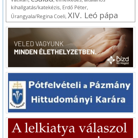
kihallgatás/katekézis
,
Erdő Péter
,
XIV. Leó pápa
Úrangyala/Regina Coeli
,