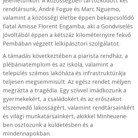
jelenlétünkön. A közösségben tartózkodott két
rendtársunk, André Fogue és Marc Nguemo,
valamint a közösségi életbe éppen bekapcsolódó
fiatal Amisse Florent Engamba, aki a Gondviselés
jóvoltából éppen a kétszáz kilométernyire fekvő
Pembában végzett lelkipásztori szolgálatot.
A támadás következtében a piarista rendház, a
plébániatemplom és az iskola, valamint a
település számos lakóháza és infrastruktúrája
teljesen megsemmisült. Az egész rendet mélyen
megrázta a tragédia. Egy szívvel imádkozunk a
gyermekekért, a családokért és az erőszakot
elszenvedő lakosságért, valamint rendtársainkért
és világi munkatársainkért, akikkel Minheuene-
ben osztozunk a küldetésben és a
mindennapokban.