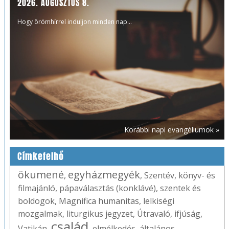
2026. AUGUSZTUS 8.
Hogy örömhírrel induljon minden nap...
Korábbi napi evangéliumok »
Címkefelhő
ökumené
egyházmegyék
,
,
Szentév
,
könyv- és
filmajánló
,
pápaválasztás (konklávé)
,
szentek és
boldogok
,
Magnifica humanitas
,
lelkiségi
mozgalmak
,
liturgikus jegyzet
,
Útravaló
,
ifjúság
,
család
Vatikán
,
,
elmélkedés
,
általános