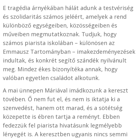
E tragédia árnyékában hálát adunk a testvériség
és szolidaritás számos jeléért, amelyek a rend
különböző egységeiben, közösségeiben és
műveiben megmutatkoznak. Tudjuk, hogy
számos piarista iskolában – különösen az
Emmausz Tartományban – imakezdeményezések
indultak, és konkrét segítő szándék nyilvánult
meg. Mindez ékes bizonyítéka annak, hogy
valóban egyetlen családot alkotunk.
A mai ünnepen Máriával imádkozunk a kereszt
tövében. Ő nem fut el, és nem is iktatja ki a
szenvedést, hanem ott marad, és a sötétség
közepette is ébren tartja a reményt. Ebben
fedezzük fel piarista hivatásunk legmélyebb
lényegét is. A keresztben ugyanis nincs semmi