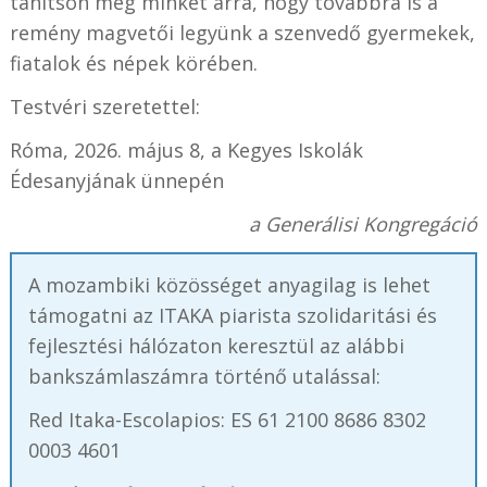
tanítson meg minket arra, hogy továbbra is a
remény magvetői legyünk a szenvedő gyermekek,
fiatalok és népek körében.
Testvéri szeretettel:
Róma, 2026. május 8, a Kegyes Iskolák
Édesanyjának ünnepén
a Generálisi Kongregáció
A mozambiki közösséget anyagilag is lehet
támogatni az ITAKA piarista szolidaritási és
fejlesztési hálózaton keresztül az alábbi
bankszámlaszámra történő utalással:
Red Itaka-Escolapios: ES 61 2100 8686 8302
0003 4601