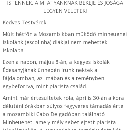
ISTENNEK, A MI ATYÁNKNAK BÉKÉJE ÉS JÓSÁGA
LEGYEN VELETEK!
Kedves Testvérek!
Múlt hétfőn a Mozambikban működő minheuenei
iskolánk (escolinha) diákjai nem mehettek
iskolába.
Ezen a napon, május 8-án, a Kegyes Iskolák
Édesanyjának ünnepén írunk nektek a
fájdalomban, az imában és a reményben
egybeforrva, mint piarista család.
Amint már értesültetek róla, április 30-án a kora
délutáni órákban súlyos fegyveres támadás érte
a mozambiki Cabo Delgadóban található
Minheuenét, amely mély sebet ejtett piarista