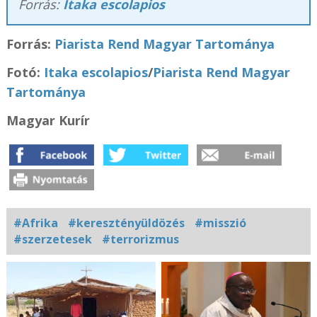
Forrás:
Itaka escolapios
Forrás:
Piarista Rend Magyar Tartománya
Fotó:
Itaka escolapios
/
Piarista Rend Magyar
Tartománya
Magyar Kurír
#Afrika
#keresztényüldözés
#misszió
#szerzetesek
#terrorizmus
Kapcsolódó
fotógaléria