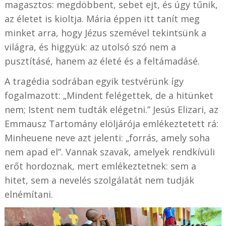
magasztos: megdöbbent, sebet ejt, és úgy tűnik,
az életet is kioltja. Mária éppen itt tanít meg
minket arra, hogy Jézus szemével tekintsünk a
világra, és higgyük: az utolsó szó nem a
pusztításé, hanem az életé és a feltámadásé.
A tragédia sodrában egyik testvérünk így
fogalmazott: „Mindent felégettek, de a hitünket
nem; Istent nem tudták elégetni.” Jesús Elizari, az
Emmausz Tartomány elöljárója emlékeztetett rá:
Minheuene neve azt jelenti: „forrás, amely soha
nem apad el”. Vannak szavak, amelyek rendkívüli
erőt hordoznak, mert emlékeztetnek: sem a
hitet, sem a nevelés szolgálatát nem tudják
elnémítani.