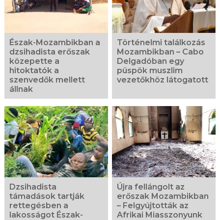
Észak-Mozambikban a
Történelmi találkozás
dzsihadista erőszak
Mozambikban – Cabo
közepette a
Delgadóban egy
hitoktatók a
püspök muszlim
szenvedők mellett
vezetőkhöz látogatott
állnak
Dzsihadista
Újra fellángolt az
támadások tartják
erőszak Mozambikban
rettegésben a
– Felgyújtották az
lakosságot Észak-
Afrikai Miasszonyunk