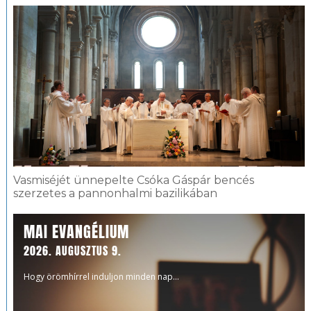
Vasmiséjét ünnepelte Csóka Gáspár bencés
szerzetes a pannonhalmi bazilikában
MAI EVANGÉLIUM
2026. AUGUSZTUS 9.
Hogy örömhírrel induljon minden nap...