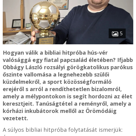
5
Hogyan válik a bibliai hitpróba hús-vér
valósággá egy fiatal papcsalád életében? Ifjabb
Obbágy László rozsályi görögkatolikus parókus
őszinte vallomása a legnehezebb szülői
küzdelmekről, a sport közösségformáló
erejéről s arról a rendíthetetlen bizalomról,
amely a mélypontokon is segít hordozni az élet
keresztjeit. Tanúságtétel a reményről, amely a
kórházi inkubátorok mellől az Örömódáig
vezetett.
A súlyos bibliai hitpróba folytatását ismerjük: