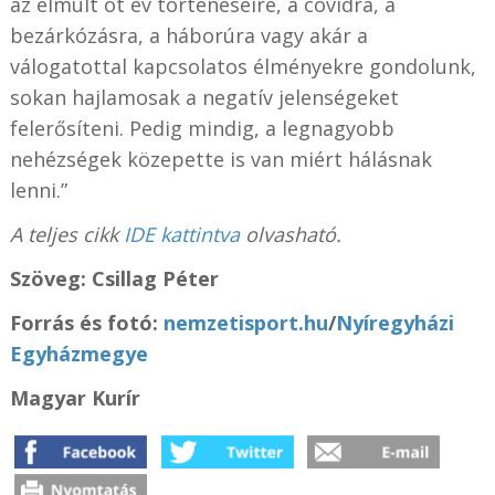
az elmúlt öt év történéseire, a covidra, a
bezárkózásra, a háborúra vagy akár a
válogatottal kapcsolatos élményekre gondolunk,
sokan hajlamosak a negatív jelenségeket
felerősíteni. Pedig mindig, a legnagyobb
nehézségek közepette is van miért hálásnak
lenni.”
A teljes cikk
IDE kattintva
olvasható.
Szöveg: Csillag Péter
Forrás és fotó:
nemzetisport.hu
/
Nyíregyházi
Egyházmegye
Magyar Kurír