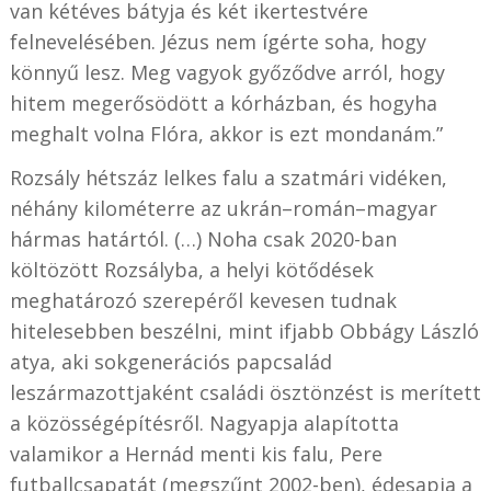
van kétéves bátyja és két ikertestvére
felnevelésében. Jézus nem ígérte soha, hogy
könnyű lesz. Meg vagyok győződve arról, hogy
hitem megerősödött a kórházban, és hogyha
meghalt volna Flóra, akkor is ezt mondanám.”
Rozsály hétszáz lelkes falu a szatmári vidéken,
néhány kilométerre az ukrán–román–magyar
hármas határtól. (…) Noha csak 2020-ban
költözött Rozsályba, a helyi kötődések
meghatározó szerepéről kevesen tudnak
hitelesebben beszélni, mint ifjabb Obbágy László
atya, aki sokgenerációs papcsalád
leszármazottjaként családi ösztönzést is merített
a közösségépítésről. Nagyapja alapította
valamikor a Hernád menti kis falu, Pere
futballcsapatát (megszűnt 2002-ben), édesapja a