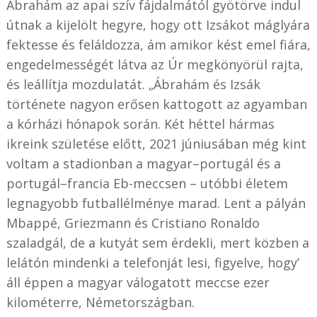
Ábrahám az apai szív fájdalmától gyötörve indul
útnak a kijelölt hegyre, hogy ott Izsákot máglyára
fektesse és feláldozza, ám amikor kést emel fiára,
engedelmességét látva az Úr megkönyörül rajta,
és leállítja mozdulatát. „Ábrahám és Izsák
története nagyon erősen kattogott az agyamban
a kórházi hónapok során. Két héttel hármas
ikreink születése előtt, 2021 júniusában még kint
voltam a stadionban a magyar–portugál és a
portugál–francia Eb-meccsen – utóbbi életem
legnagyobb futballélménye marad. Lent a pályán
Mbappé, Griezmann és Cristiano Ronaldo
szaladgál, de a kutyát sem érdekli, mert közben a
lelátón mindenki a telefonját lesi, figyelve, hogy’
áll éppen a magyar válogatott meccse ezer
kilométerre, Németországban.