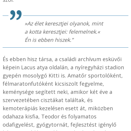
»Az élet keresztjei olyanok, mint
a kotta keresztjei: felemelnek.«
Én is ebben hiszek.”
És ebben hisz társa, a családi archívum esküvői
képein Lacus atya oldalán, a nyíregyházi stadion
gyepén mosolygó Kitti is. Amatőr sportolóként,
félmaratonfutóként kicsiszolt fegyelme,
keménysége segített neki, amikor két éve a
szervezetében cisztákat találtak, és
kemoterápiás kezelésen esett át, miközben
odahaza kisfia, Teodor és folyamatos
odafigyelést, gyógytornát, fejlesztést igénylő