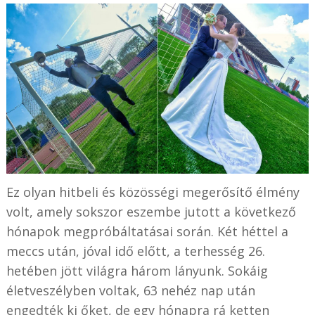
Ez olyan hitbeli és közösségi megerősítő élmény
volt, amely sokszor eszembe jutott a következő
hónapok megpróbáltatásai során. Két héttel a
meccs után, jóval idő előtt, a terhesség 26.
hetében jött világra három lányunk. Sokáig
életveszélyben voltak, 63 nehéz nap után
engedték ki őket, de egy hónapra rá ketten