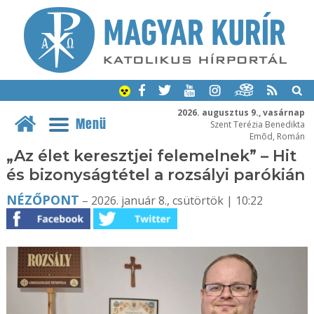
2026. augusztus 9., vasárnap
Menü
Szent Terézia Benedikta
Emõd, Román
„Az élet keresztjei felemelnek” – Hit
és bizonyságtétel a rozsályi parókián
NÉZŐPONT
– 2026. január 8., csütörtök | 10:22