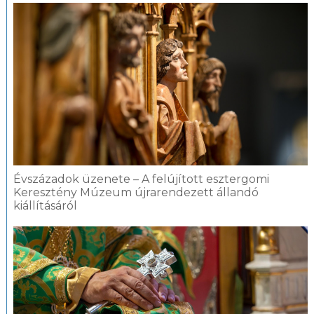
Évszázadok üzenete – A felújított esztergomi
Keresztény Múzeum újrarendezett állandó
kiállításáról