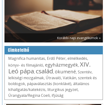
Korábbi napi evangéliumok »
Címkefelhő
Magnifica humanitas
,
Erdő Péter
,
elmélkedés
,
XIV.
egyházmegyék
könyv- és filmajánló
,
,
Leó pápa
család
ökumené
,
,
,
Szentév
,
lelkiségi mozgalmak
,
Útravaló
,
Vatikán
,
szentek és
boldogok
,
pápaválasztás (konklávé)
,
általános
kihallgatás/katekézis
,
liturgikus jegyzet
,
Úrangyala/Regina Coeli
,
ifjúság