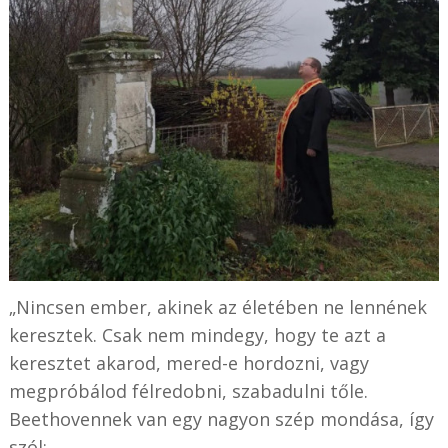
„Nincsen ember, akinek az életében ne lennének
keresztek. Csak nem mindegy, hogy te azt a
keresztet akarod, mered-e hordozni, vagy
megpróbálod félredobni, szabadulni tőle.
Beethovennek van egy nagyon szép mondása, így
szól: