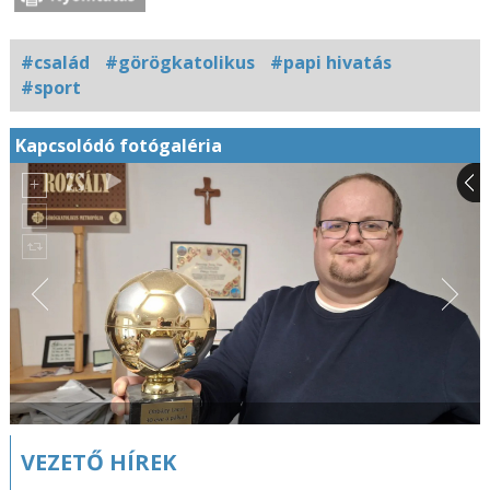
#család
#görögkatolikus
#papi hivatás
#sport
Kapcsolódó fotógaléria
VEZETŐ HÍREK