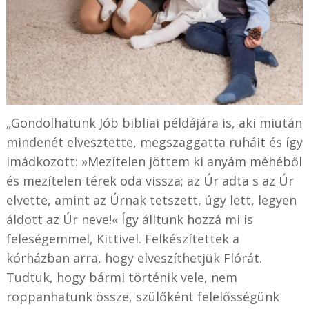
„Gondolhatunk Jób bibliai példájára is, aki miután
mindenét elvesztette, megszaggatta ruháit és így
imádkozott: »Mezítelen jöttem ki anyám méhéből
és mezítelen térek oda vissza; az Úr adta s az Úr
elvette, amint az Úrnak tetszett, úgy lett, legyen
áldott az Úr neve!« Így álltunk hozzá mi is
feleségemmel, Kittivel. Felkészítettek a
kórházban arra, hogy elveszíthetjük Flórát.
Tudtuk, hogy bármi történik vele, nem
roppanhatunk össze, szülőként felelősségünk