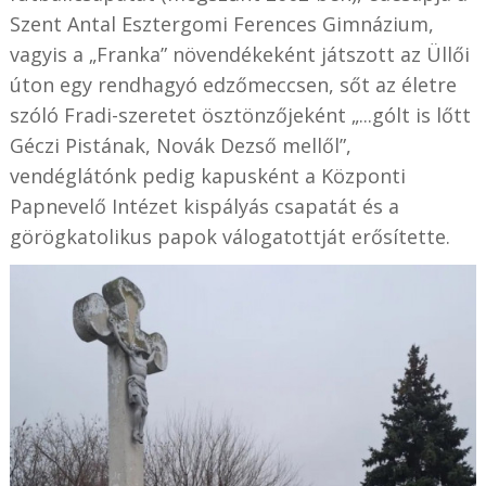
Szent Antal Esztergomi Ferences Gimnázium,
vagyis a „Franka” növendékeként játszott az Üllői
úton egy rendhagyó edzőmeccsen, sőt az életre
szóló Fradi-szeretet ösztönzőjeként „...gólt is lőtt
Géczi Pistának, Novák Dezső mellől”,
vendéglátónk pedig kapusként a Központi
Papnevelő Intézet kispályás csapatát és a
görögkatolikus papok válogatottját erősítette.