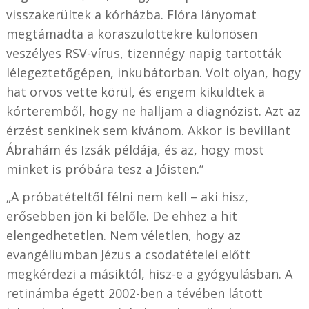
visszakerültek a kórházba. Flóra lányomat
megtámadta a koraszülöttekre különösen
veszélyes RSV-vírus, tizennégy napig tartották
lélegeztetőgépen, inkubátorban. Volt olyan, hogy
hat orvos vette körül, és engem kiküldtek a
kórteremből, hogy ne halljam a diagnózist. Azt az
érzést senkinek sem kívánom. Akkor is bevillant
Ábrahám és Izsák példája, és az, hogy most
minket is próbára tesz a Jóisten.”
„A próbatételtől félni nem kell – aki hisz,
erősebben jön ki belőle. De ehhez a hit
elengedhetetlen. Nem véletlen, hogy az
evangéliumban Jézus a csodatételei előtt
megkérdezi a másiktól, hisz-e a gyógyulásban. A
retinámba égett 2002-ben a tévében látott