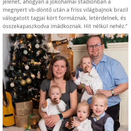
jelenet, ahogyan a jokohamai stadionban a
megnyert vb-döntő után a friss világbajnok brazil
válogatott tagjai kört formáznak, letérdelnek, és
összekapaszkodva imádkoznak. Hit nélkül nehéz.”