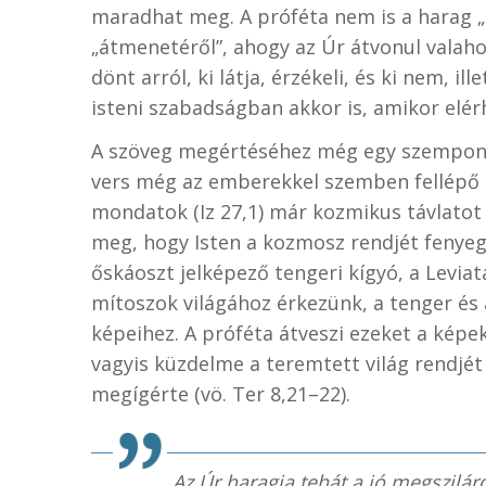
maradhat meg. A próféta nem is a harag 
„átmenetéről”, ahogy az Úr átvonul valah
dönt arról, ki látja, érzékeli, és ki nem, 
isteni szabadságban akkor is, amikor elérhe
A szöveg megértéséhez még egy szempont
vers még az emberekkel szemben fellépő is
mondatok (Iz 27,1) már kozmikus távlatot
meg, hogy Isten a kozmosz rendjét fenyege
őskáoszt jelképező tengeri kígyó, a Leviat
mítoszok világához érkezünk, a tenger és 
képeihez. A próféta átveszi ezeket a képeke
vagyis küzdelme a teremtett világ rendjét
megígérte (vö. Ter 8,21–22).
Az Úr haragja tehát a jó megszilárd