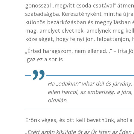
gonosszal „megvítt csoda-csatával” átment
szabadságba. Keresztényként mintha újra 
különös bezárkózásban és megnyílásban é
mag, amelyet elvetnek, amelynek meg kell 
közelségét, hogy felnyíljon, felpattanjon, 
„Érted haragszom, nem ellened…” – írta Józ
igaz ez a sor is.
Ha „odakinn” vihar dúl és járvány
ellen harcol, az emberiség, a jóra
oldalán.
Erőnk véges, és ott kell bevetnünk, ahol 
„
Ezért aztán kiküldte őt az Úr Isten az Éden