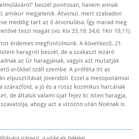
„elmúlásáról” beszél pontosan, hanem annak
ol, amikor megjelenik. Átvonul, mert szabadon
illetve meddig tart az ő átvonulása. Így marad meg
tővé teszi magát (vö. Kiv 33,19; 34,6; 1Kir 19,11).
ot érdemes megfontolnunk. A következő, 21.
teni haragról beszél, de a szakaszt lezáró
 adnak az Úr haragjának, vagyis azt mutatják
tő erőkkel száll szembe. A próféta itt az
án elpusztítását jövendöli. Ezzel a mezopotámiai
a szárazföld, a jó és a rossz kozmikus harcának
t, de általuk valami újat fejez ki: Isten haragja,
 szavatolja, ahogy azt a vízözön után Noénak is
ítására irányul, a világ és békéje