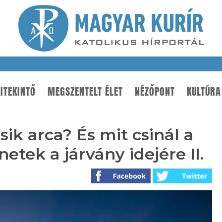
ITEKINTŐ
MEGSZENTELT ÉLET
NÉZŐPONT
KULTÚRA
ik arca? És mit csinál a
énetek a járvány idejére II.