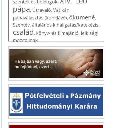
XIV. Leó
szentek és boldogok
,
pápa
,
Útravaló
,
Vatikán
,
ökumené
pápaválasztás (konklávé)
,
,
Szentév
,
általános kihallgatás/katekézis
,
család
,
könyv- és filmajánló
,
lelkiségi
mozgalmak