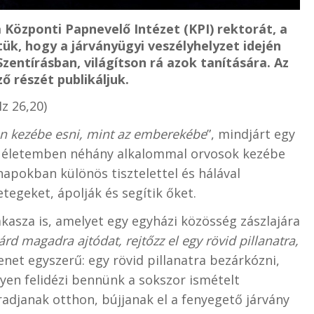
a Központi Papnevelő Intézet (KPI) rektorát, a
tük, hogy a járványügyi veszélyhelyzet idején
zentírásban, világítson rá azok tanítására. Az
ő részét publikáljuk.
(Iz 26,20)
en kezébe esni, mint az emberekébe
”, mindjárt egy
r életemben néhány alkalommal orvosok kezébe
apokban különös tisztelettel és hálával
tegeket, ápolják és segítik őket.
kasza is, amelyet egy egyházi közösség zászlajára
d magadra ajtódat, rejtőzz el egy rövid pillanatra,
üzenet egyszerű: egy rövid pillanatra bezárkózni,
nyen felidézi bennünk a sokszor ismételt
radjanak otthon, bújjanak el a fenyegető járvány