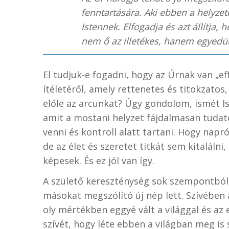
fenntartására. Aki ebben a helyzet
Istennek. Elfogadja és azt állítja
nem ő az illetékes, hanem egyedül
El tudjuk-e fogadni, hogy az Úrnak van „ef
ítéletéről, amely rettenetes és titokzatos
előle az arcunkat? Úgy gondolom, ismét I
amit a mostani helyzet fájdalmasan tuda
venni és kontroll alatt tartani. Hogy nap
de az élet és szeretet titkát sem kitalál
képesek. És ez jól van így.
A születő kereszténység sok szempontból k
másokat megszólító új nép lett. Szívében a
oly mértékben eggyé vált a világgal és a
szívét, hogy léte ebben a világban meg is 