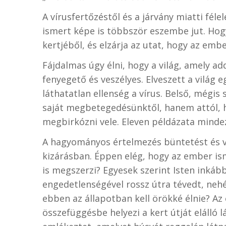
A vírusfertőzéstől és a járvány miatti fél
ismert képe is többször eszembe jut. Hog
kertjéből, és elzárja az utat, hogy az embe
Fájdalmas úgy élni, hogy a világ, amely a
fenyegető és veszélyes. Elveszett a világ 
láthatatlan ellenség a vírus. Belső, mégi
saját megbetegedésünktől, hanem attól, h
megbirkózni vele. Eleven példázata mindez
A hagyományos értelmezés büntetést és va
kizárásban. Éppen elég, hogy az ember ism
is megszerzi? Egyesek szerint Isten inká
engedetlenségével rossz útra tévedt, nehéz
ebben az állapotban kell örökké élnie? A
összefüggésbe helyezi a kert útját elálló 