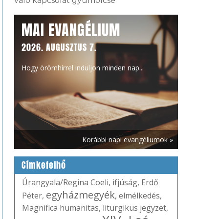
való kapcsolat gyümölcse
MAI EVANGÉLIUM
2026. AUGUSZTUS 7.
Hogy örömhírrel induljon minden nap...
Korábbi napi evangéliumok »
Címkefelhő
Úrangyala/Regina Coeli
,
ifjúság
,
Erdő
egyházmegyék
Péter
,
,
elmélkedés
,
Magnifica humanitas
,
liturgikus jegyzet
,