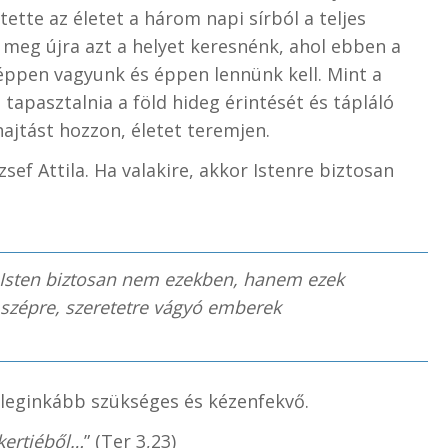
ette az életet a három napi sírból a teljes
meg újra azt a helyet keresnénk, ahol ebben a
ppen vagyunk és éppen lennünk kell. Mint a
tapasztalnia a föld hideg érintését és tápláló
hajtást hozzon, életet teremjen.
sef Attila. Ha valakire, akkor Istenre biztosan
, Isten biztosan nem ezekben, hanem ezek
, szépre, szeretetre vágyó emberek
a leginkább szükséges és kézenfekvő.
 kertjéből…
” (Ter 3,23)