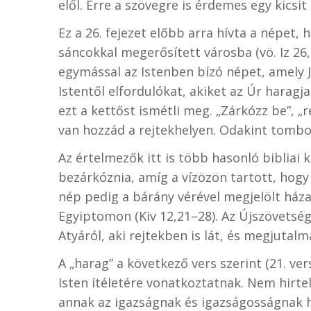
elől. Erre a szövegre is érdemes egy kicsi
Ez a 26. fejezet előbb arra hívta a népet,
sáncokkal megerősített városba (vö. Iz 26
egymással az Istenben bízó népet, amely J
Istentől elfordulókat, akiket az Úr haragja 
ezt a kettőst ismétli meg. „Zárkózz be”, „re
van hozzád a rejtekhelyen. Odakint tombol
Az értelmezők itt is több hasonló bibliai 
bezárkóznia, amíg a vízözön tartott, hogy
nép pedig a bárány vérével megjelölt háza
Egyiptomon (Kiv 12,21–28). Az Újszövetség
Atyáról, aki rejtekben is lát, és megjutal
A „harag” a következő vers szerint (21. ve
Isten ítéletére vonatkoztatnak. Nem hirte
annak az igazságnak és igazságosságnak he