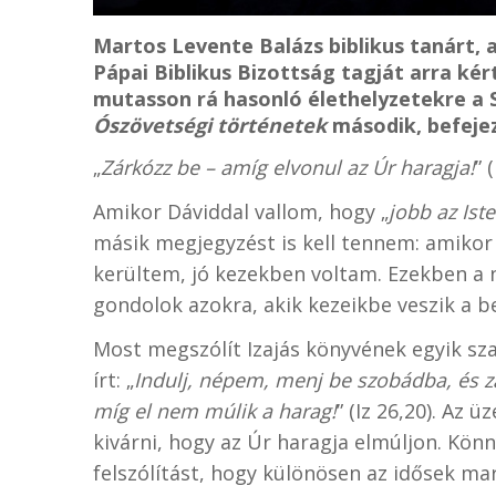
Martos Levente Balázs biblikus tanárt, 
Pápai Biblikus Bizottság tagját arra kér
mutasson rá hasonló élethelyzetekre a S
Ószövetségi történetek
második, befejez
„
Zárkózz be – amíg elvonul az Úr haragja!
” 
Amikor Dáviddal vallom, hogy „
jobb az Ist
másik megjegyzést is kell tennem: amiko
kerültem, jó kezekben voltam. Ezekben a n
gondolok azokra, akik kezeikbe veszik a be
Most megszólít Izajás könyvének egyik sza
írt: „
Indulj, népem, menj be szobádba, és zár
míg el nem múlik a harag!
” (Iz 26,20). Az 
kivárni, hogy az Úr haragja elmúljon. Kön
felszólítást, hogy különösen az idősek ma