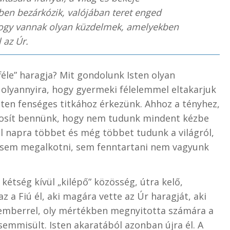
ben bezárkózik, valójában teret enged
, hogy vannak olyan küzdelmek, amelyekben
 az Úr.
féle” haragja? Mit gondolunk Isten olyan
, olyannyira, hogy gyermeki félelemmel eltakarjuk
sten fenséges titkához érkezünk. Ahhoz a tényhez,
tosít bennünk, hogy nem tudunk mindent kézbe
ról napra többet és még többet tudunk a világról,
ni, sem megalkotni, sem fenntartani nem vagyunk
étség kívül „kilépő” közösség, útra kelő,
z a Fiú él, aki magára vette az Úr haragját, aki
z emberrel, oly mértékben megnyitotta számára a
semmisült. Isten akaratából azonban újra él. A