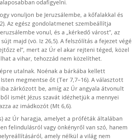
t alaposabban odafigyelni.
 hogy vonuljon be Jeruzsálembe, a kőfalakkal és
,2). Az egész gondolatmenet szembeállítja
eruzsálembe vonul, és a „kérkedő várost”, az
sújt majd (vö. Iz 26,5). A felszólítás a fejezet végé
jtőzz el”, mert az Úr el akar rejteni téged, közel
hat a vihar, tehozzád nem közelíthet.
képre utalnak. Noénak a bárkába kellett
 Isten megmentse őt (Ter 7,7–16). A választott
iba zárkózott be, amíg az Úr angyala átvonult
ből ismét Jézus szavát idézhetjük a mennyei
mazza az imádkozót (Mt 6,6).
rs) az Úr haragja, amelyet a próféták általában
len felindulásról vagy önkényről van szó, hanem
lyreállításáról, amely nélkül a világ nem