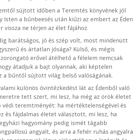
elemtől sújtott időben a Teremtés könyvének jól
y Isten a bűnbeesés után kiűzi az embert az Éden
r vissza ne térjen az élet fájához.
ddig barátságos, jó és szép volt, most mindenütt
egyszerű és ártatlan jósága? Külső, és mégis
s szorongató erővel átélhető a félelem nemcsak
ogy átadjuk a bajt olyannak, aki képtelen
 a bűntől sújtott világ belső valóságának.
lami különös óvintézkedést lát az Édenből való
eretre tett szert, mi lesz, ha még az örök életet
bb védi teremtményét: ha mértéktelenségével és
 és fájdalmas életet választott, mi lesz, ha
z egyházi hagyomány pedig ismét tágabb
lángpallosú angyalt, és arra a fehér ruhás angyalra