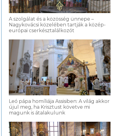
A szolgálat és a közösség ünnepe –
Nagykovácsi közelében tartják a közép-
európai cserkésztalálkozót
Leó pápa homíliája Assisiben: A világ akkor
újul meg, ha Krisztust követve mi
magunk is átalakulunk