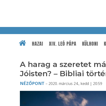
HAZAI
XIV. LEÓ PÁPA
KÜLHONI
K
A harag a szeretet más
Jóisten? – Bibliai tört
NÉZŐPONT
– 2020. március 24., kedd | 20:59