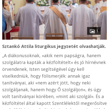
1
Sztankó Attila liturgikus jegyzetét olvashatják.
„A diákonusoknak, »akik nem papságra, hanem
szolgálatra kapták a kézföltételt« és jó hírnévnek
örvendenek, Isten segítségével úgy kell
viselkedniük, hogy fölismerjék: annak igaz
tanítványai, aki »nem azért jött, hogy neki
szolgáljanak, hanem hogy Ő szolgáljon«, és úgy
volt tanítványai körében, »mint aki szolgál«. És a
kézföltétel által kapott Szentlélektől megerősítve