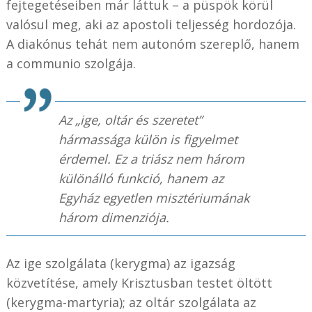
fejtegetéseiben már láttuk – a püspök körül
valósul meg, aki az apostoli teljesség hordozója.
A diakónus tehát nem autonóm szereplő, hanem
a communio szolgája.
Az „ige, oltár és szeretet”
hármassága külön is figyelmet
érdemel. Ez a triász nem három
különálló funkció, hanem az
Egyház egyetlen misztériumának
három dimenziója.
Az ige szolgálata (kerygma) az igazság
közvetítése, amely Krisztusban testet öltött
(kerygma-martyria); az oltár szolgálata az