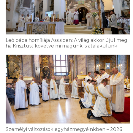
Leó pápa homíliája Assisiben: A világ akkor újul meg,
ha Krisztust követve mi magunk is átalakulunk
Személyi változások egyházmegyéinkben – 2026