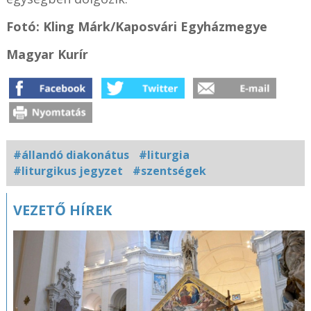
Fotó:
Kling Márk/Kaposvári Egyházmegye
Magyar Kurír
#állandó diakonátus
#liturgia
#liturgikus jegyzet
#szentségek
Kapcsolódó
VEZETŐ HÍREK
fotógaléria