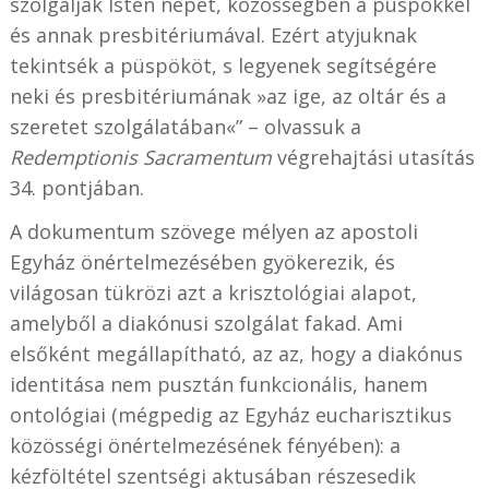
szolgálják Isten népét, közösségben a püspökkel
és annak presbitériumával. Ezért atyjuknak
tekintsék a püspököt, s legyenek segítségére
neki és presbitériumának »az ige, az oltár és a
szeretet szolgálatában«” – olvassuk a
Redemptionis Sacramentum
végrehajtási utasítás
34. pontjában.
A dokumentum szövege mélyen az apostoli
Egyház önértelmezésében gyökerezik, és
világosan tükrözi azt a krisztológiai alapot,
amelyből a diakónusi szolgálat fakad. Ami
elsőként megállapítható, az az, hogy a diakónus
identitása nem pusztán funkcionális, hanem
ontológiai (mégpedig az Egyház eucharisztikus
közösségi önértelmezésének fényében): a
kézföltétel szentségi aktusában részesedik