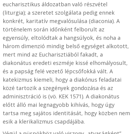
eucharisztikus áldozatban való részvétel
(liturgia); a szeretet szolgálata pedig ennek
konkrét, karitatív megvalósulása (diaconia). A
történelem során időnként felborult az
egyensúly, eltolódtak a hangsúlyok, és noha a
három dimenzió mindig belső egységet alkotott,
mert mind az Eucharisztiából fakadt, a
diakonátus eredeti eszméje kissé elhomályosult,
és a papság felé vezető lépcsőfokká vált. A
katekizmus kiemeli, hogy a diakónus feladatai
közé tartozik a szegények gondozása és az
adminisztráció is (vö. KEK 1571). A diakonátus
előtt álló mai legnagyobb kihívás, hogy úgy
tartsa meg sajátos identitását, hogy közben nem
esik a klerikalizmus csapdájába.
Végül a püspökhöz való viszony „atyaságként”