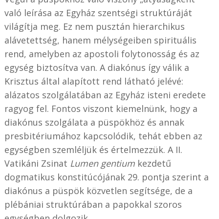
való leírása az Egyház szentségi struktúráját
világítja meg. Ez nem pusztán hierarchikus
alávetettség, hanem mélységeiben spirituális
rend, amelyben az apostoli folytonosság és az
egység biztosítva van. A diakónus így válik a
Krisztus által alapított rend látható jelévé:
alázatos szolgálatában az Egyház isteni eredete
ragyog fel. Fontos viszont kiemelnünk, hogy a
diakónus szolgálata a püspökhöz és annak
presbitériumához kapcsolódik, tehát ebben az
egységben szemléljük és értelmezzük. A II.
Vatikáni Zsinat
Lumen gentium
kezdetű
dogmatikus konstitúcójának 29. pontja szerint a
diakónus a püspök közvetlen segítsége, de a
plébániai struktúrában a papokkal szoros
egységben dolgozik.