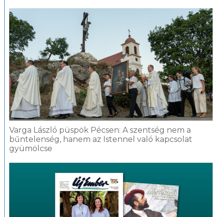
Varga László püspök Pécsen: A szentség nem a
bűntelenség, hanem az Istennel való kapcsolat
gyümölcse