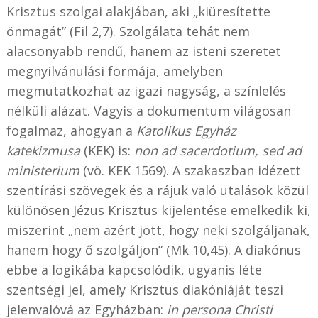
Krisztus szolgai alakjában, aki „kiüresítette
önmagát” (Fil 2,7). Szolgálata tehát nem
alacsonyabb rendű, hanem az isteni szeretet
megnyilvánulási formája, amelyben
megmutatkozhat az igazi nagyság, a színlelés
nélküli alázat. Vagyis a dokumentum világosan
fogalmaz, ahogyan a
Katolikus Egyház
katekizmusa
(KEK) is:
non ad sacerdotium, sed ad
ministerium
(vö. KEK 1569). A szakaszban idézett
szentírási szövegek és a rájuk való utalások közül
különösen Jézus Krisztus kijelentése emelkedik ki,
miszerint „nem azért jött, hogy neki szolgáljanak,
hanem hogy ő szolgáljon” (Mk 10,45).
A diakónus
ebbe a logikába kapcsolódik, ugyanis léte
szentségi jel, amely Krisztus diakóniáját teszi
jelenvalóvá az Egyházban:
in persona Christi