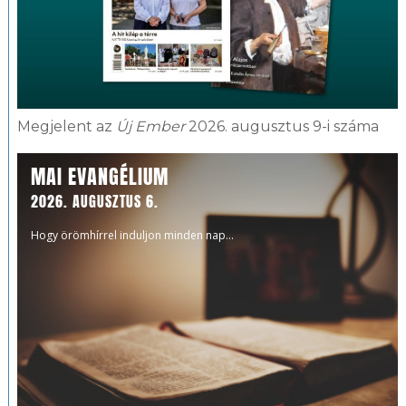
Megjelent az
Új Ember
2026. augusztus 9-i száma
MAI EVANGÉLIUM
2026. AUGUSZTUS 6.
Hogy örömhírrel induljon minden nap...