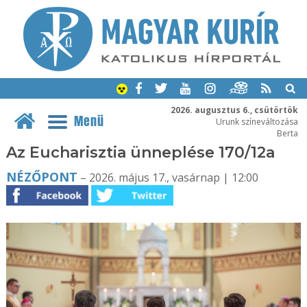
2026. augusztus 6., csütörtök
Menü
Urunk színeváltozása
Berta
Az Eucharisztia ünneplése 170/12a
NÉZŐPONT
– 2026. május 17., vasárnap | 12:00