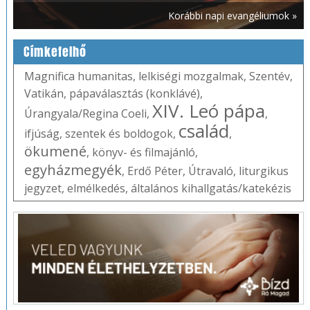
Korábbi napi evangéliumok »
Címkefelhő
Magnifica humanitas
,
lelkiségi mozgalmak
,
Szentév
,
Vatikán
,
pápaválasztás (konklávé)
,
XIV. Leó pápa
Úrangyala/Regina Coeli
,
,
család
ifjúság
,
szentek és boldogok
,
,
ökumené
,
könyv- és filmajánló
,
egyházmegyék
,
Erdő Péter
,
Útravaló
,
liturgikus
jegyzet
,
elmélkedés
,
általános kihallgatás/katekézis