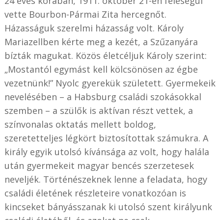
24 éves korában, 1911. október 21-én feleségül
vette Bourbon-Pármai Zita hercegnőt.
Házasságuk szerelmi házasság volt. Károly
Mariazellben kérte meg a kezét, a Szűzanyára
bízták magukat. Közös életcéljuk Károly szerint:
„Mostantól egymást kell kölcsönösen az égbe
vezetnünk!” Nyolc gyerekük született. Gyermekeik
nevelésében – a Habsburg családi szokásokkal
szemben – a szülők is aktívan részt vettek, a
színvonalas oktatás mellett boldog,
szeretetteljes légkört biztosítottak számukra. A
király egyik utolsó kívánsága az volt, hogy halála
után gyermekeit magyar bencés szerzetesek
neveljék. Történészeknek lenne a feladata, hogy
családi életének részleteire vonatkozóan is
kincseket bányásszanak ki utolsó szent királyunk