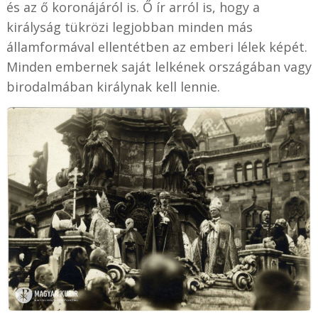
és az ő koronájáról is. Ő ír arról is, hogy a
királyság tükrözi legjobban minden más
államformával ellentétben az emberi lélek képét.
Minden embernek saját lelkének országában vagy
birodalmában királynak kell lennie.