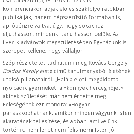
családi életéből, és azokat ne csak
konferenciákon adják elő és szakfolyóiratokban
publikálják, hanem népszerűsítő formában is,
aprópénzre váltva, úgy, hogy sokakhoz
eljuthasson, mindenki tanulhasson belőle. Az
ilyen kiadványok megszületésében Egyházunk is
szerepet kellene, hogy vállaljon.
Szép részleteket tudhatunk meg Kovács Gergely
Boldog Károly éle
te című tanulmányából életének
utolsó pillanatairól. „Halála előtt megáldotta
nyolcadik gyermekét, a »könnyek hercegnőjét«,
akinek születését már nem érhette meg.
Feleségének ezt mondta: »Hogyan
panaszkodhatnánk, amikor minden vágyunk Isten
akaratának teljesítése, és abban, ami velünk
történik, nem lehet nem felismerni Isten jó