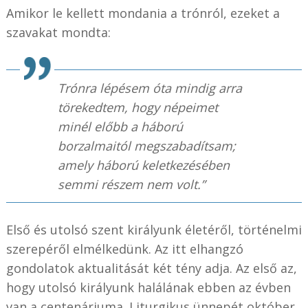
Amikor le kellett mondania a trónról, ezeket a
szavakat mondta:
Trónra lépésem óta mindig arra
törekedtem, hogy népeimet
minél előbb a háború
borzalmaitól megszabadítsam;
amely háború keletkezésében
semmi részem nem volt.”
Első és utolsó szent királyunk életéről, történelmi
szerepéről elmélkedünk. Az itt elhangzó
gondolatok aktualitását két tény adja. Az első az,
hogy utolsó királyunk halálának ebben az évben
van a centenáriuma. Liturgikus ünnepét október