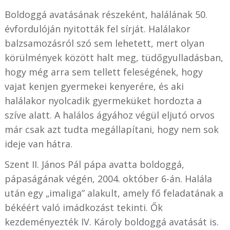
Boldoggá avatásának részeként, halálának 50.
évfordulóján nyitották fel sírját. Halálakor
balzsamozásról szó sem lehetett, mert olyan
körülmények között halt meg, tüdőgyulladásban,
hogy még arra sem tellett feleségének, hogy
vajat kenjen gyermekei kenyerére, és aki
halálakor nyolcadik gyermeküket hordozta a
szíve alatt. A halálos ágyához végül eljutó orvos
már csak azt tudta megállapítani, hogy nem sok
ideje van hátra.
Szent II. János Pál pápa avatta boldoggá,
pápaságának végén, 2004. október 6-án. Halála
után egy „imaliga” alakult, amely fő feladatának a
békéért való imádkozást tekinti. Ők
kezdeményezték IV. Károly boldoggá avatását is.