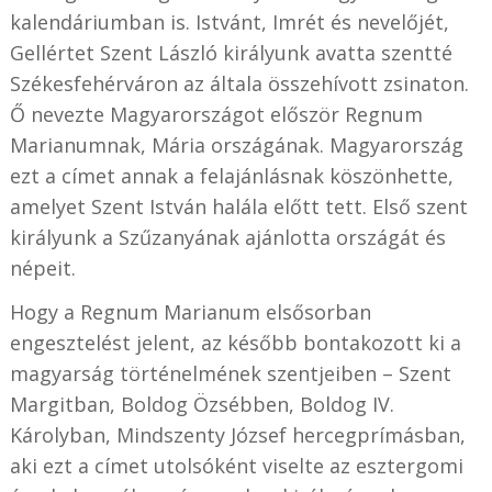
kalendáriumban is. Istvánt, Imrét és nevelőjét,
Gellértet Szent László királyunk avatta szentté
Székesfehérváron az általa összehívott zsinaton.
Ő nevezte Magyarországot először Regnum
Marianumnak, Mária országának. Magyarország
ezt a címet annak a felajánlásnak köszönhette,
amelyet Szent István halála előtt tett. Első szent
királyunk a Szűzanyának ajánlotta országát és
népeit.
Hogy a Regnum Marianum elsősorban
engesztelést jelent, az később bontakozott ki a
magyarság történelmének szentjeiben – Szent
Margitban, Boldog Özsébben, Boldog IV.
Károlyban, Mindszenty József hercegprímásban,
aki ezt a címet utolsóként viselte az esztergomi