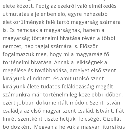
élete között. Pedig az ezekről való elmélkedés
útmutatás a jelenben élő, egyre nehezebb
életkörülmények felé tartó magyarság számára
is. És nemcsak a magyarságnak, hanem a
magyarság történelmi hivatása révén a többi
nemzet, nép tagjai számára is. Először
fogalmazzuk meg, hogy mi a magyarság fő
történelmi hivatása. Annak a lelkiségnek a
megélése és továbbadása, amelyet első szent
királyunk elindított, és amit utolsó szent
királyunk élete tudatos feláldozásáig megélt –
számunkra már történelmileg közelebbi időben,
ezért jobban dokumentált módon. Szent István
családja az első magyar szent család. Istvánt, fiát
Imrét szentként tisztelhetjük, feleségét Gizellát
boldogként. Megvan a helyük a magyar liturgikus