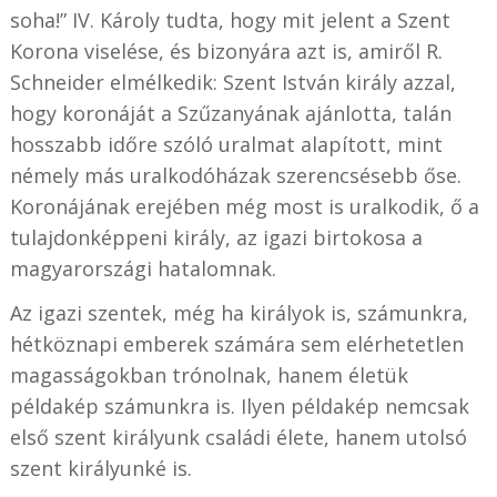
soha!” IV. Károly tudta, hogy mit jelent a Szent
Korona viselése, és bizonyára azt is, amiről R.
Schneider elmélkedik: Szent István király azzal,
hogy koronáját a Szűzanyának ajánlotta, talán
hosszabb időre szóló uralmat alapított, mint
némely más uralkodóházak szerencsésebb őse.
Koronájának erejében még most is uralkodik, ő a
tulajdonképpeni király, az igazi birtokosa a
magyarországi hatalomnak.
Az igazi szentek, még ha királyok is, számunkra,
hétköznapi emberek számára sem elérhetetlen
magasságokban trónolnak, hanem életük
példakép számunkra is. Ilyen példakép nemcsak
első szent királyunk családi élete, hanem utolsó
szent királyunké is.