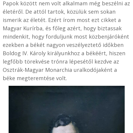
Papok között nem volt alkalmam még beszélni az
életéről. De attól tartok, közülük sem sokan
ismerik az életét. Ezért írom most ezt cikket a
Magyar Kurírba, és főleg azért, hogy biztassak
mindenkit, hogy forduljunk most közbenjáróként
ezekben a békét nagyon veszélyeztető időkben
Boldog IV. Károly királyunkhoz a békéért, hiszen
legfőbb törekvése trónra lépesétől kezdve az
Osztrák-Magyar Monarchia uralkodójaként a
béke megteremtése volt.