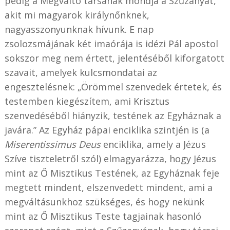
pedig a Megváltó társának mondja a Szűzanyát,
akit mi magyarok királynőnknek,
nagyasszonyunknak hívunk. E nap
zsolozsmájának két imaórája is idézi Pál apostol
sokszor meg nem értett, jelentéséből kiforgatott
szavait, amelyek kulcsmondatai az
engesztelésnek: „Örömmel szenvedek értetek, és
testemben kiegészítem, ami Krisztus
szenvedéséből hiányzik, testének az Egyháznak a
javára.” Az Egyház pápai enciklika szintjén is (a
Miserentissimus Deus
enciklika, amely a Jézus
Szíve tiszteletről szól) elmagyarázza, hogy Jézus
mint az Ő Misztikus Testének, az Egyháznak feje
megtett mindent, elszenvedett mindent, ami a
megváltásunkhoz szükséges, és hogy nekünk
mint az Ő Misztikus Teste tagjainak hasonló