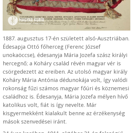
1887. augusztus 17-én született alsó-Ausztriában.
Édesapja Ottó főherceg (Ferenc József
unokaöccse), édesanyja Mária Jozefa szász királyi
hercegnő; a Koháry család révén magyar vér is
csörgedezett az ereiben. Az utolsó magyar király
Koháry Mária Antónia dédunokája volt, így valódi
rokonság fűzi számos magyar főúri és köznemesi
családhoz is. Édesanyja, Mária Jozefa mélyen hívő
katolikus volt, fiát is így nevelte. Már
kisgyermekként kialakult benne az érzékenység
mások szenvedései iránt.