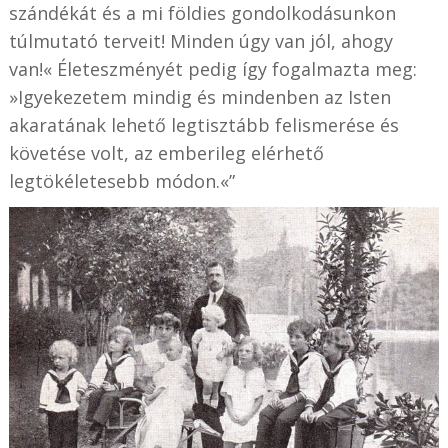
szándékát és a mi földies gondolkodásunkon
túlmutató terveit! Minden úgy van jól, ahogy
van!« Életeszményét pedig így fogalmazta meg:
»Igyekezetem mindig és mindenben az Isten
akaratának lehető legtisztább felismerése és
követése volt, az emberileg elérhető
legtökéletesebb módon.«”