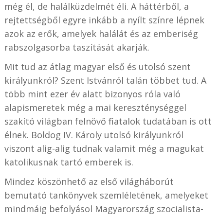
még él, de halálküzdelmét éli. A háttérből, a
rejtettségből egyre inkább a nyílt színre lépnek
azok az erők, amelyek halálát és az emberiség
rabszolgasorba taszítását akarják.
Mit tud az átlag magyar első és utolsó szent
királyunkról? Szent Istvánról talán többet tud. A
több mint ezer év alatt bizonyos róla való
alapismeretek még a mai kereszténységgel
szakító világban felnövő fiatalok tudatában is ott
élnek. Boldog IV. Károly utolsó királyunkról
viszont alig-alig tudnak valamit még a magukat
katolikusnak tartó emberek is.
Mindez köszönhető az első világháborút
bemutató tankönyvek szemléletének, amelyeket
mindmáig befolyásol Magyarország szocialista-