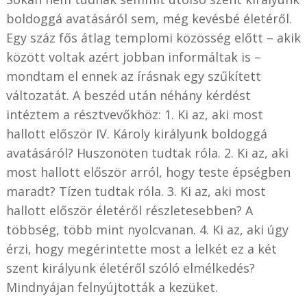
boldoggá avatásáról sem, még kevésbé életéről.
Egy száz fős átlag templomi közösség előtt – akik
között voltak azért jobban informáltak is –
mondtam el ennek az írásnak egy szűkített
változatát. A beszéd után néhány kérdést
intéztem a résztvevőkhöz: 1. Ki az, aki most
hallott először IV. Károly királyunk boldoggá
avatásáról? Huszonöten tudtak róla. 2. Ki az, aki
most hallott először arról, hogy teste épségben
maradt? Tízen tudtak róla. 3. Ki az, aki most
hallott először életéről részletesebben? A
többség, több mint nyolcvanan. 4. Ki az, aki úgy
érzi, hogy megérintette most a lelkét ez a két
szent királyunk életéről szóló elmélkedés?
Mindnyájan felnyújtották a kezüket.