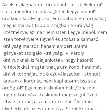
Az első világháború kirobbantói és „békekötői”
sorra megdöntötték az „Isten kegyelméből”
uralkodó királyságokat Európában. Ha formailag
meg is maradt több országban a királyság
intézménye, az már nem Isten kegyelméből, nem
Isten törvényeire figyelő és azokat alkalmazó
királyság maradt, hanem emberi uralmi
igényeket szolgáló királyság. IV. Károly
királyunknak is felajánlották, hogy hasonló
feltételekkel megtarthatja uralkodói hatalmát,
királyi koronáját, de ő ezt válaszolta: „Istentől
kaptam a koronát, nem kaphatom vissza az
ördögtől!” Egy másik alkalommal: „Sohasem
fogom koronázási eskümet megszegni. Szent
István koronája számomra szent. Életemet
elvehetik, de az eskümet és a Szent Koronát