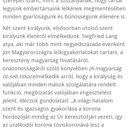
szerepet szánt, mint a Szűzanyának, hogy társai
legyünk embertársaink lelkének megmentésében
minden gyarlóságunk és bűnösségünk ellenére is.
Két szent királyunk, elsősorban utolsó szent
királyunk életéről elmélkedünk. Siegfried Lang
atya, aki már több mint negyedszázada évenként
jön Magyarországra lelkigyakorlatokat tartani, a
keresztény magyarság hivatásáról,
önazonosságáról szóló könyvében
(A magyarság
öt-seb titka)
elmélkedik arról, hogy a királyság és
valójában minden mások szolgálatára rendelt
funkció, megbízatás valójában engesztelést
jelent. Idézzük gondolatait: „A világi hatalom
szent és igazságos gyakorlása a korona
hordozóját mindig az Úr keresztútján vezeti, így
az uralkodói korona töviskoronává lesz a