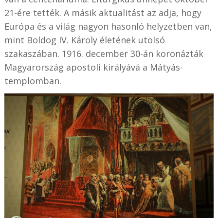
21-ére tették. A másik aktualitást az adja, hogy
Európa és a világ nagyon hasonló helyzetben van,
mint Boldog IV. Károly életének utolsó
szakaszában. 1916. december 30-án koronázták
Magyarország apostoli királyává a Mátyás-
templomban.