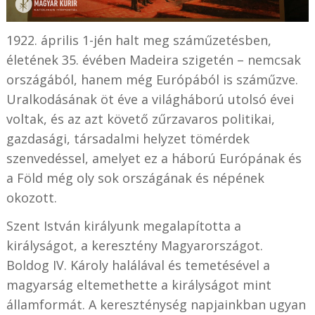
1922. április 1-jén halt meg száműzetésben,
életének 35. évében Madeira szigetén – nemcsak
országából, hanem még Európából is száműzve.
Uralkodásának öt éve a világháború utolsó évei
voltak, és az azt követő zűrzavaros politikai,
gazdasági, társadalmi helyzet tömérdek
szenvedéssel, amelyet ez a háború Európának és
a Föld még oly sok országának és népének
okozott.
Szent István királyunk megalapította a
királyságot, a keresztény Magyarországot.
Boldog IV. Károly halálával és temetésével a
magyarság eltemethette a királyságot mint
államformát. A kereszténység napjainkban ugyan