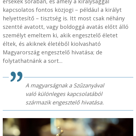
érsekek sorában, és amely a királysággal
kapcsolatos fontos közjogi – például a királyt
helyettesítő – tisztség is. Itt most csak néhány
szentté avatott, vagy boldoggá avatás előtt álló
személyt emeltem ki, akik engesztelő életet
éltek, és akiknek életéből kiolvasható
Magyarország engesztelő hivatása; de
folytathatnánk a sort...
A magyarságnak a Szűzanyával
való különleges kapcsolatából
származik engesztelő hivatása.