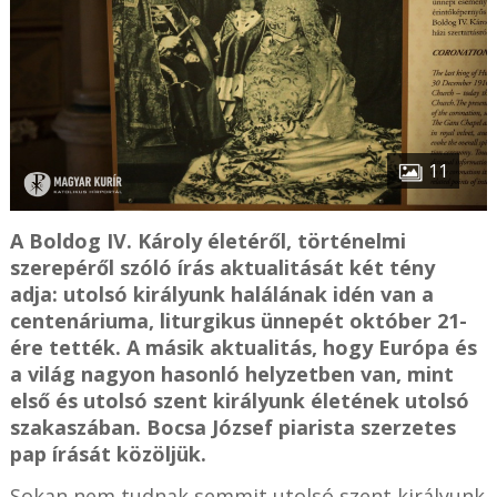
11
A Boldog IV. Károly életéről, történelmi
szerepéről szóló írás aktualitását két tény
adja: utolsó királyunk halálának idén van a
centenáriuma, liturgikus ünnepét október 21-
ére tették. A másik aktualitás, hogy Európa és
a világ nagyon hasonló helyzetben van, mint
első és utolsó szent királyunk életének utolsó
szakaszában. Bocsa József piarista szerzetes
pap írását közöljük.
Sokan nem tudnak semmit utolsó szent királyunk