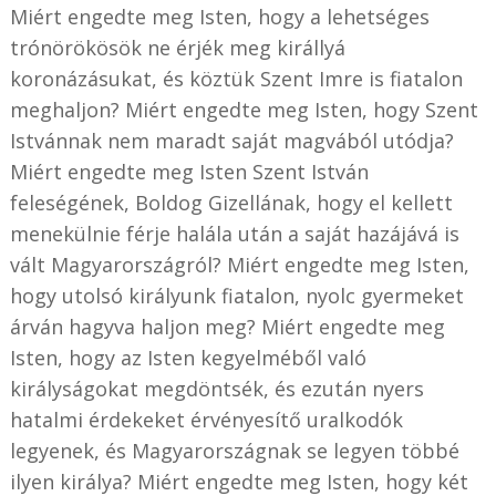
Miért engedte meg Isten, hogy a lehetséges
trónörökösök ne érjék meg királlyá
koronázásukat, és köztük Szent Imre is fiatalon
meghaljon? Miért engedte meg Isten, hogy Szent
Istvánnak nem maradt saját magvából utódja?
Miért engedte meg Isten Szent István
feleségének, Boldog Gizellának, hogy el kellett
menekülnie férje halála után a saját hazájává is
vált Magyarországról? Miért engedte meg Isten,
hogy utolsó királyunk fiatalon, nyolc gyermeket
árván hagyva haljon meg? Miért engedte meg
Isten, hogy az Isten kegyelméből való
királyságokat megdöntsék, és ezután nyers
hatalmi érdekeket érvényesítő uralkodók
legyenek, és Magyarországnak se legyen többé
ilyen királya? Miért engedte meg Isten, hogy két