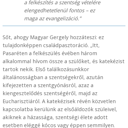
a felkészítés a szentség vételére
elengedhetetlenül fontos – ez
maga az evangelizáció.”
Sőt, ahogy Magyar Gergely hozzáteszi: ez
tulajdonképpen családpasztoráció. „Itt,
Pasaréten a felkészülés évében három
alkalommal hívom össze a szülőket, és katekézist
tartok nekik. Első találkozásunkkor
általánosságban a szentségekről, azután
kifejezetten a szentgyónásról, azaz a
kiengesztelődés szentségéről, majd az
Eucharisztiáról. A katekézisek révén közvetlen
kapcsolatba kerülünk az elsőáldozók szüleivel,
akiknek a házassága, szentségi élete adott
esetben eléggé kócos vagy éppen semmilyen.