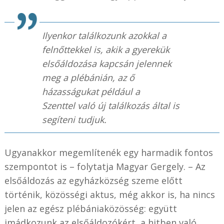
Ilyenkor találkozunk azokkal a
felnőttekkel is, akik a gyerekük
elsőáldozása kapcsán jelennek
meg a plébánián, az ő
házasságukat például a
Szenttel való új találkozás által is
segíteni tudjuk.
Ugyanakkor megemlítenék egy harmadik fontos
szempontot is – folytatja Magyar Gergely. – Az
elsőáldozás az egyházközség szeme előtt
történik, közösségi aktus, még akkor is, ha nincs
jelen az egész plébániaközösség: együtt
imádkozunk az elsőáldozókért, a hitben való