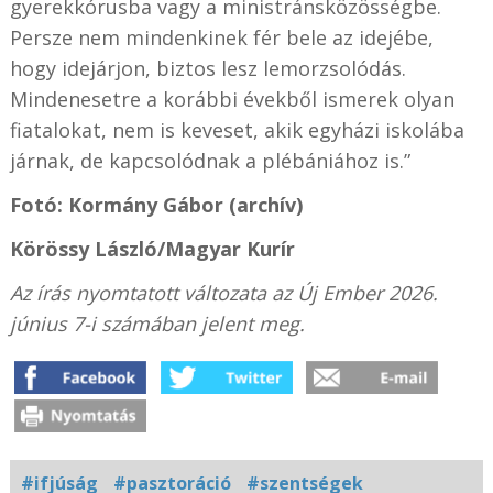
gyerekkórusba vagy a ministránsközösségbe.
Persze nem mindenkinek fér bele az idejébe,
hogy idejárjon, biztos lesz lemorzsolódás.
Mindenesetre a korábbi évekből ismerek olyan
fiatalokat, nem is keveset, akik egyházi iskolába
járnak, de kapcsolódnak a plébániához is.”
Fotó: Kormány Gábor (archív)
Körössy László/Magyar Kurír
Az írás nyomtatott változata az Új Ember 2026.
június 7-i számában jelent meg.
#ifjúság
#pasztoráció
#szentségek