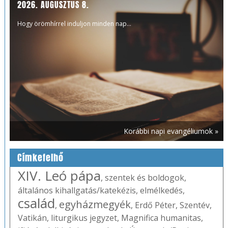
2026. AUGUSZTUS 8.
Hogy örömhírrel induljon minden nap...
Korábbi napi evangéliumok »
Címkefelhő
XIV. Leó pápa
,
szentek és boldogok
,
általános kihallgatás/katekézis
,
elmélkedés
,
család
egyházmegyék
,
,
Erdő Péter
,
Szentév
,
Vatikán
,
liturgikus jegyzet
,
Magnifica humanitas
,