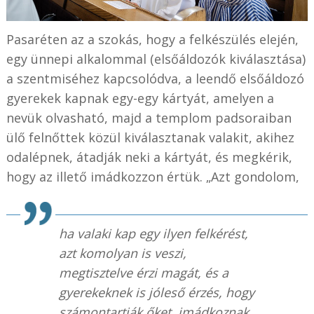
Pasaréten az a szokás, hogy a felkészülés elején,
egy ünnepi alkalommal (elsőáldozók kiválasztása)
a szentmiséhez kapcsolódva, a leendő elsőáldozó
gyerekek kapnak egy-egy kártyát, amelyen a
nevük olvasható, majd a templom padsoraiban
ülő felnőttek közül kiválasztanak valakit, akihez
odalépnek, átadják neki a kártyát, és megkérik,
hogy az illető imádkozzon értük. „Azt gondolom,
ha valaki kap egy ilyen felkérést,
azt komolyan is veszi,
megtisztelve érzi magát, és a
gyerekeknek is jóleső érzés, hogy
számontartják őket, imádkoznak