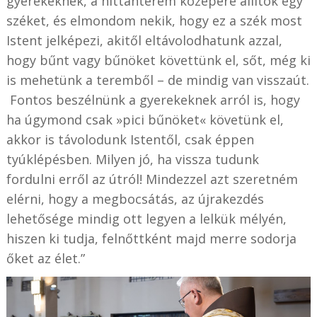
gyerekeknek, a hittanterem közepére állítok egy
széket, és elmondom nekik, hogy ez a szék most
Istent jelképezi, akitől eltávolodhatunk azzal,
hogy bűnt vagy bűnöket követtünk el, sőt, még ki
is mehetünk a teremből – de mindig van visszaút.
Fontos beszélnünk a gyerekeknek arról is, hogy
ha úgymond csak »pici bűnöket« követünk el,
akkor is távolodunk Istentől, csak éppen
tyúklépésben. Milyen jó, ha vissza tudunk
fordulni erről az útról! Mindezzel azt szeretném
elérni, hogy a megbocsátás, az újrakezdés
lehetősége mindig ott legyen a lelkük mélyén,
hiszen ki tudja, felnőttként majd merre sodorja
őket az élet.”