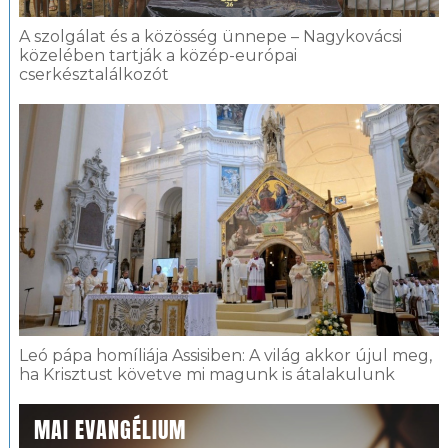
A szolgálat és a közösség ünnepe – Nagykovácsi
közelében tartják a közép-európai
cserkésztalálkozót
Leó pápa homíliája Assisiben: A világ akkor újul meg,
ha Krisztust követve mi magunk is átalakulunk
MAI EVANGÉLIUM