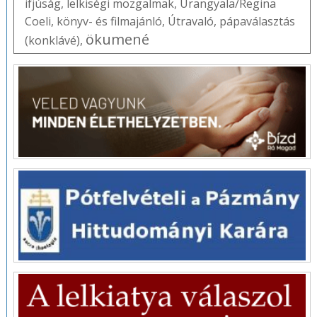
ifjúság
,
lelkiségi mozgalmak
,
Úrangyala/Regina
Coeli
,
könyv- és filmajánló
,
Útravaló
,
pápaválasztás
ökumené
(konklávé)
,