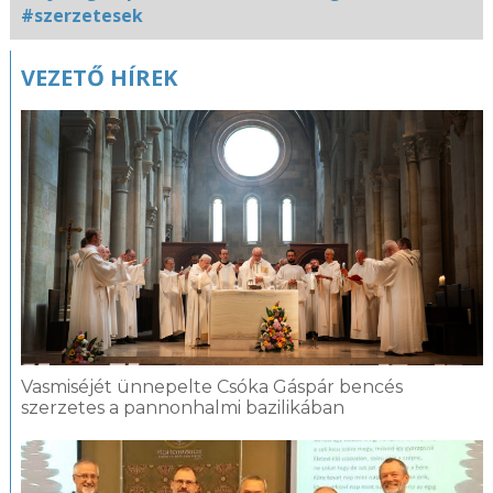
#szerzetesek
Kapcsolódó
VEZETŐ HÍREK
fotógaléria
Vasmiséjét ünnepelte Csóka Gáspár bencés
szerzetes a pannonhalmi bazilikában