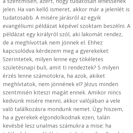
a szentmisén, azért, hogy tudatosan lehessenek
jelen. Ha van kellő ismeret, akkor már a jelenlét is
tudatosabb. A misére járásról az egyik
evangéliumi példázat képével szoktam beszélni. A
példázat egy királyról szól, aki lakomát rendez,
de a meghívottak nem jönnek el.
Ehhez
kapcsolódva kérdezem meg a gyerekeket:
Szerintetek, milyen lenne egy tökéletes
születésnapi buli, amit ti rendeztek? S milyen
érzés lenne számotokra, ha azok, akiket
meghívtatok, nem jönnének el? Jézus minden
szentmisén kiteszi magát ennek. Amikor nincs
kedvünk misére menni, akkor valójában a vele
való találkozásra mondunk nemet. Úgy hiszem,
ha a gyerekek elgondolkodnak ezen, talán
kevésbé lesz unalmas számukra a mise; ha