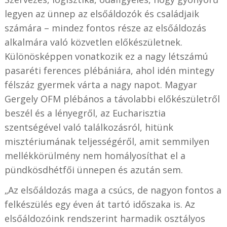
legyen az ünnep az elsőáldozók és családjaik
számára – mindez fontos része az elsőáldozás
alkalmára való közvetlen előkészületnek.
Különösképpen vonatkozik ez a nagy létszámú
pasaréti ferences plébániára, ahol idén mintegy
félszáz gyermek várta a nagy napot. Magyar
Gergely OFM plébános a távolabbi előkészületről
beszél és a lényegről, az Eucharisztia
szentségével való találkozásról, hitünk
misztériumának teljességéről, amit semmilyen
mellékkörülmény nem homályosíthat el a
pündkösdhétfői ünnepen és azután sem.
„Az elsőáldozás maga a csúcs, de nagyon fontos a
felkészülés egy éven át tartó időszaka is. Az
elsőáldozóink rendszerint harmadik osztályos