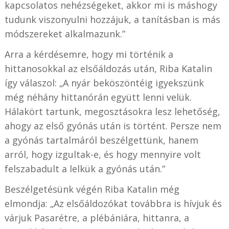
kapcsolatos nehézségeket, akkor mi is máshogy
tudunk viszonyulni hozzájuk, a tanításban is más
módszereket alkalmazunk.”
Arra a kérdésemre, hogy mi történik a
hittanosokkal az elsőáldozás után, Riba Katalin
így válaszol: „A nyár beköszöntéig igyekszünk
még néhány hittanórán együtt lenni velük.
Hálakört tartunk, megosztásokra lesz lehetőség,
ahogy az első gyónás után is történt. Persze nem
a gyónás tartalmáról beszélgettünk, hanem
arról, hogy izgultak-e, és hogy mennyire volt
felszabadult a lelkük a gyónás után.”
Beszélgetésünk végén Riba Katalin még
elmondja: „Az elsőáldozókat továbbra is hívjuk és
várjuk Pasarétre, a plébániára, hittanra, a