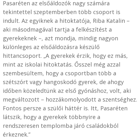
Pasaréten az elsőáldozók nagy számára
tekintettel szeptemberben több csoport is
indult. Az egyiknek a hitoktatója, Riba Katalin –
aki másodmagával tartja a felkészítést a
gyerekeknek –, azt mondja, mindig nagyon
különleges az elsőáldozásra készülő
hittancsoport. „A gyerekek érzik, hogy ez más,
mint az iskolai hitoktatás. Ősszel még azzal
szembesültem, hogy a csoportban több a
szétszórt vagy hangoskodó gyerek, de ahogy
időben közeledtünk az első gyónáshoz, volt, aki
megváltozott – hozzákomolyodott a szentséghez.
Fontos persze a szülői háttér is. Itt, Pasaréten
látszik, hogy a gyerekek többnyire a
rendszeresen templomba járó családokból
érkeznek.”