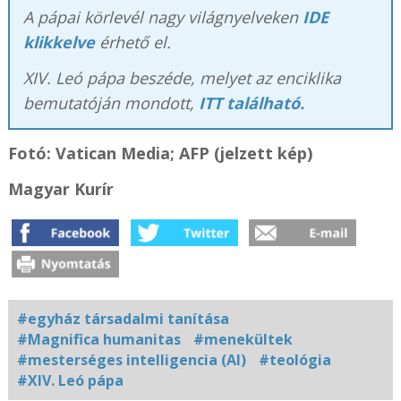
A pápai körlevél nagy világnyelveken
IDE
klikkelve
érhető el.
XIV. Leó pápa beszéde, melyet az enciklika
bemutatóján mondott,
ITT található.
Fotó: Vatican Media; AFP (jelzett kép)
Magyar Kurír
#egyház társadalmi tanítása
#Magnifica humanitas
#menekültek
#mesterséges intelligencia (AI)
#teológia
#XIV. Leó pápa