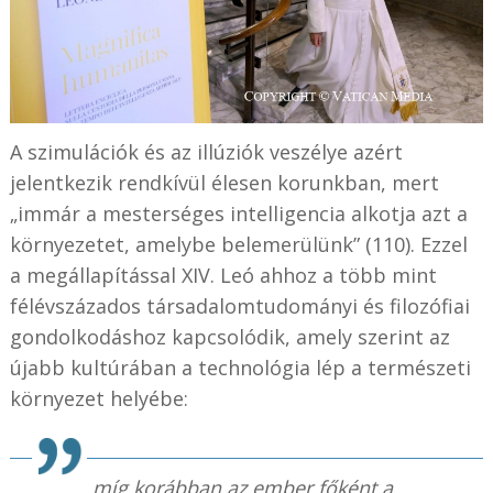
A szimulációk és az illúziók veszélye azért
jelentkezik rendkívül élesen korunkban, mert
„immár a mesterséges intelligencia alkotja azt a
környezetet, amelybe belemerülünk” (110). Ezzel
a megállapítással XIV. Leó ahhoz a több mint
félévszázados társadalomtudományi és filozófiai
gondolkodáshoz kapcsolódik, amely szerint az
újabb kultúrában a technológia lép a természeti
környezet helyébe:
míg korábban az ember főként a