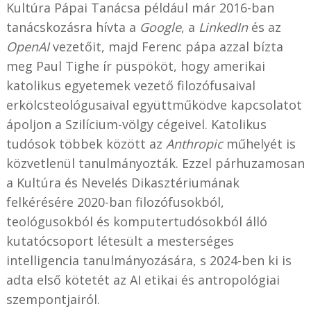
Kultúra Pápai Tanácsa például már 2016-ban
tanácskozásra hívta a
Google
, a
LinkedIn
és az
OpenAI
vezetőit, majd Ferenc pápa azzal bízta
meg Paul Tighe ír püspököt, hogy amerikai
katolikus egyetemek vezető filozófusaival
erkölcsteológusaival együttműködve kapcsolatot
ápoljon a Szilícium-völgy cégeivel. Katolikus
tudósok többek között az
Anthropic
műhelyét is
közvetlenül tanulmányozták. Ezzel párhuzamosan
a Kultúra és Nevelés Dikasztériumának
felkérésére 2020-ban filozófusokból,
teológusokból és komputertudósokból álló
kutatócsoport létesült a mesterséges
intelligencia tanulmányozására, s 2024-ben ki is
adta első kötetét az AI etikai és antropológiai
szempontjairól.