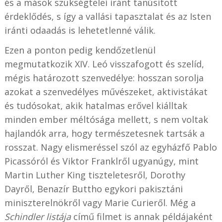
és a mások szükségtelei iránt tanúsított
érdeklődés, s így a vallási tapasztalat és az Isten
iránti odaadás is lehetetlenné válik.
Ezen a ponton pedig kendőzetlenül
megmutatkozik XIV. Leó visszafogott és szelíd,
mégis határozott szenvedélye: hosszan sorolja
azokat a szenvedélyes művészeket, aktivistákat
és tudósokat, akik hatalmas erővel kiálltak
minden ember méltósága mellett, s nem voltak
hajlandók arra, hogy természetesnek tartsák a
rosszat. Nagy elismeréssel szól az egyházfő Pablo
Picassóról és Viktor Franklről ugyanúgy, mint
Martin Luther King tiszteletesről, Dorothy
Dayről, Benazír Buttho egykori pakisztáni
miniszterelnökről vagy Marie Curieről. Még a
Schindler listája
című filmet is annak példájaként