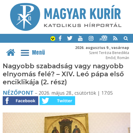
2026. augusztus 9., vasárnap
Menü
Szent Terézia Benedikta
Emõd, Román
Nagyobb szabadság vagy nagyobb
elnyomás felé? – XIV. Leó pápa első
enciklikája (2. rész)
NÉZŐPONT
– 2026. május 28., csütörtök | 17:05