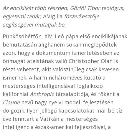
Az enciklikát több részben, Görföl Tibor teológus,
egyetemi tanár, a
Vigilia
főszerkesztője
segítségével mutatjuk be.
Pünkösdhétfőn, XIV. Leó pápa első enciklikájának
bemutatásán alighanem sokan meglepődtek
azon, hogy a dokumentum ismertetésében az
önmagát ateistának valló Christopher Olah is
részt vehetett, akit valószínűleg csak kevesen
ismernek. A harminchároméves kutató a
mesterséges intelligenciával foglalkozó
kaliforniai
Anthropic
társalapítója, és főként a
Claude
nevű nagy nyelvi modell fejlesztésén
dolgozik. Ilyen jellegű kapcsolatokat már bő tíz
éve fenntart a Vatikán a mesterséges
intelligencia észak-amerikai fejlesztőivel, a