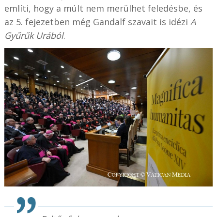
említi, hogy a múlt nem merülhet feledésbe, és
az 5. fejezetben még Gandalf szavait is idézi
A
Gyűrűk Urából
.