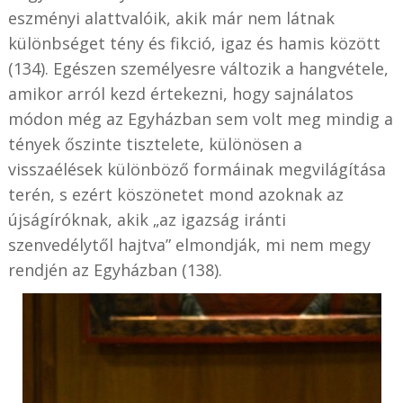
eszményi alattvalóik, akik már nem látnak
különbséget tény és fikció, igaz és hamis között
(134). Egészen személyesre változik a hangvétele,
amikor arról kezd értekezni, hogy sajnálatos
módon még az Egyházban sem volt meg mindig a
tények őszinte tisztelete, különösen a
visszaélések különböző formáinak megvilágítása
terén, s ezért köszönetet mond azoknak az
újságíróknak, akik „az igazság iránti
szenvedélytől hajtva” elmondják, mi nem megy
rendjén az Egyházban (138).