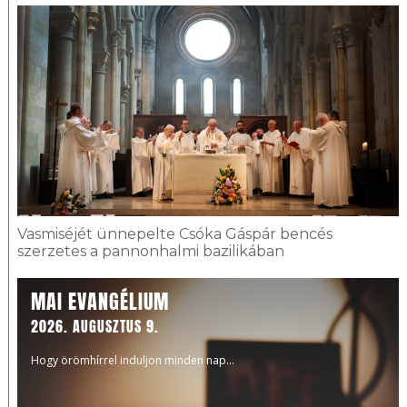
Vasmiséjét ünnepelte Csóka Gáspár bencés
szerzetes a pannonhalmi bazilikában
MAI EVANGÉLIUM
2026. AUGUSZTUS 9.
Hogy örömhírrel induljon minden nap...