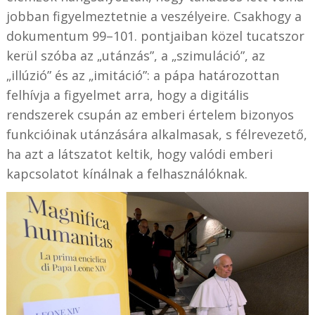
jobban figyelmeztetnie a veszélyeire. Csakhogy a
dokumentum 99–101. pontjaiban közel tucatszor
kerül szóba az „utánzás”, a „szimuláció”, az
„illúzió” és az „imitáció”: a pápa határozottan
felhívja a figyelmet arra, hogy a digitális
rendszerek csupán az emberi értelem bizonyos
funkcióinak utánzására alkalmasak, s félrevezető,
ha azt a látszatot keltik, hogy valódi emberi
kapcsolatot kínálnak a felhasználóknak.