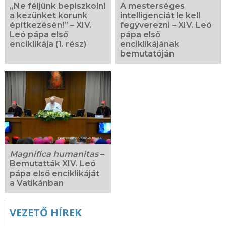
„Ne féljünk bepiszkolni
A mesterséges
a kezünket korunk
intelligenciát le kell
építkezésén!” – XIV.
fegyverezni – XIV. Leó
Leó pápa első
pápa első
enciklikája (1. rész)
enciklikájának
bemutatóján
Magnifica humanitas
–
Bemutatták XIV. Leó
pápa első enciklikáját
a Vatikánban
VEZETŐ HÍREK