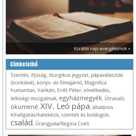
Korábbi napi evangéliumok »
Címkefelhő
Szentév
,
ifjúság
,
liturgikus jegyzet
,
pápaválasztás
(konklávé)
,
könyv- és filmajánló
,
Magnifica
humanitas
,
Vatikán
,
Erdő Péter
,
elmélkedés
,
egyházmegyék
lelkiségi mozgalmak
,
,
Útravaló
,
XIV. Leó pápa
ökumené
,
,
általános
kihallgatás/katekézis
,
szentek és boldogok
,
család
,
Úrangyala/Regina Coeli