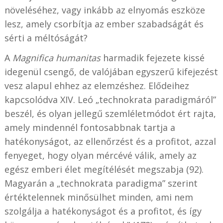
növeléséhez, vagy inkább az elnyomás eszköze
lesz, amely csorbítja az ember szabadságát és
sérti a méltóságát?
A
Magnifica humanitas
harmadik fejezete kissé
idegenül csengő, de valójában egyszerű kifejezést
vesz alapul ehhez az elemzéshez. Elődeihez
kapcsolódva XIV. Leó „technokrata paradigmáról”
beszél, és olyan jellegű szemléletmódot ért rajta,
amely mindennél fontosabbnak tartja a
hatékonyságot, az ellenőrzést és a profitot, azzal
fenyeget, hogy olyan mércévé válik, amely az
egész emberi élet megítélését megszabja (92).
Magyarán a „technokrata paradigma” szerint
értéktelennek minősülhet minden, ami nem
szolgálja a hatékonyságot és a profitot, és így