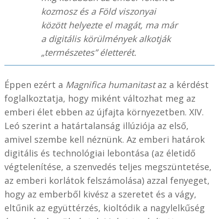
kozmosz és a Föld viszonyai
között helyezte el magát, ma már
a digitális körülmények alkotják
„természetes” életterét.
Éppen ezért a
Magnifica humanitast
az a kérdést
foglalkoztatja, hogy miként változhat meg az
emberi élet ebben az újfajta környezetben. XIV.
Leó szerint a határtalanság illúziója az első,
amivel szembe kell néznünk. Az emberi határok
digitális és technológiai lebontása (az életidő
végtelenítése, a szenvedés teljes megszüntetése,
az emberi korlátok felszámolása) azzal fenyeget,
hogy az emberből kivész a szeretet és a vágy,
eltűnik az együttérzés, kioltódik a nagylelkűség