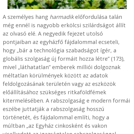
A személyes hang
harmadik
előfordulása talán
még ennél is nagyobb erkölcsi szilárdságot állít
az olvasó elé. A negyedik fejezet utolsó
pontjaiban az egyházfő fájdalommal ecseteli,
hogy „bár a technológia szabadságot ígér, a
globális szolgaság új formáit hozza létre” (173),
mivel „láthatatlan” emberek milliói dolgoznak
méltatlan körülmények között az adatok
feldolgozásának területén vagy az eszközök
előállításához szükséges ritkaföldfémek
kitermelésében. A rabszolgaság e modern formái
eszébe juttatják a rabszolgaság hosszú
történetét, és fájdalommal említi, hogy a
múltban „az Egyház cinkosként és vakon
viselkedett az igazságtalan rabszolgasággal