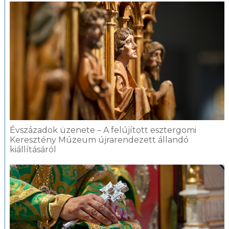
Évszázadok üzenete – A felújított esztergomi
Keresztény Múzeum újrarendezett állandó
kiállításáról