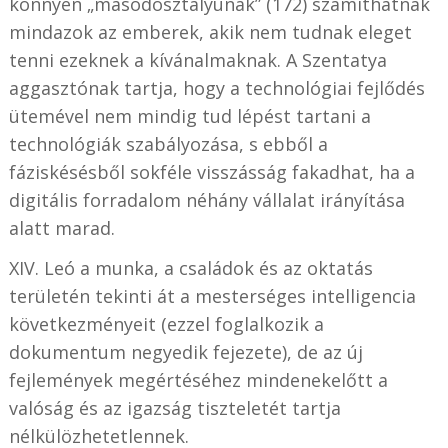
könnyen „másodosztályúnak” (172) számíthatnak
mindazok az emberek, akik nem tudnak eleget
tenni ezeknek a kívánalmaknak. A Szentatya
aggasztónak tartja, hogy a technológiai fejlődés
ütemével nem mindig tud lépést tartani a
technológiák szabályozása, s ebből a
fáziskésésből sokféle visszásság fakadhat, ha a
digitális forradalom néhány vállalat irányítása
alatt marad.
XIV. Leó a munka, a családok és az oktatás
területén tekinti át a mesterséges intelligencia
következményeit (ezzel foglalkozik a
dokumentum negyedik fejezete), de az új
fejlemények megértéséhez mindenekelőtt a
valóság és az igazság tiszteletét tartja
nélkülözhetetlennek.