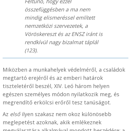
Feltűnő, hogy ezzel
összefüggésben a ma nem
mindig elismeréssel említett
nemzetközi szervezetek, a
Vöröskereszt és az ENSZ iránt is
rendkívül nagy bizalmat táplál
(123).
Miközben a munkahelyek védelméről, a családok
megtartó erejéről és az emberi határok
tiszteletéről beszél, XIV. Leó három helyen
egészen személyes módon nyilatkozik meg, és
megrendítő erkölcsi erőről tesz tanúságot.
Az
első
ilyen szakasz nem okoz különösebb
meglepetést azoknak, akik emlékeznek
megválasztása alkalmával mondott beszédére: a