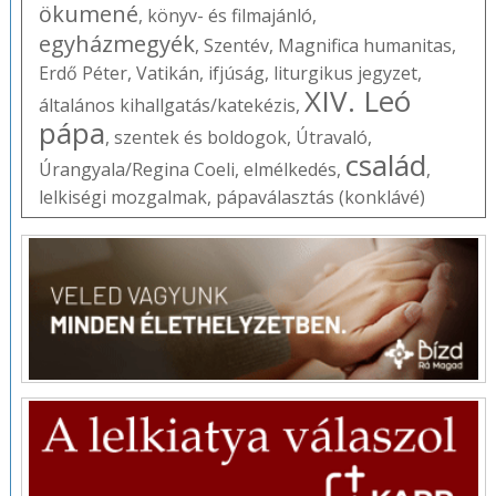
ökumené
,
könyv- és filmajánló
,
egyházmegyék
,
Szentév
,
Magnifica humanitas
,
Erdő Péter
,
Vatikán
,
ifjúság
,
liturgikus jegyzet
,
XIV. Leó
általános kihallgatás/katekézis
,
pápa
,
szentek és boldogok
,
Útravaló
,
család
Úrangyala/Regina Coeli
,
elmélkedés
,
,
lelkiségi mozgalmak
,
pápaválasztás (konklávé)