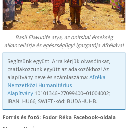
Basil Ekwunife atya, az onitshai érsekség
alkancellárja és egészségügyi igazgatója Afrékával
Segítsünk együtt! Arra kérjük olvasóinkat,
csatlakozzunk együtt az adakozókhoz! Az
alapítvány neve és számlaszáma:
Afréka
Nemzetközi Humanitárius
Alapítvány
10101346–27099400–01004002;
IBAN: HU66; SWIFT-kód: BUDAHUHB.
Forrás és fotó:
Fodor Réka Facebook-oldala