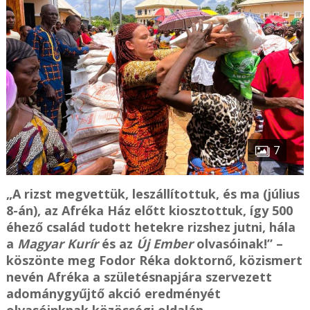
7
„A rizst megvettük, leszállítottuk, és ma (július
8-án), az Afréka Ház előtt kiosztottuk, így 500
éhező család tudott hetekre rizshez jutni, hála
a
Magyar Kurír
és az
Új Ember
olvasóinak!” –
köszönte meg Fodor Réka doktornő, közismert
nevén Afréka a születésnapjára szervezett
adománygyűjtő akció eredményét