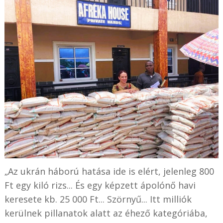
„Az ukrán háború hatása ide is elért, jelenleg 800
Ft egy kiló rizs... És egy képzett ápolónő havi
keresete kb. 25 000 Ft... Szörnyű... Itt milliók
kerülnek pillanatok alatt az éhező kategóriába,