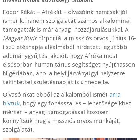
olvasóinknak közösségi oldalán.
Fodor Rékát – Afrékát – olvasóink nemcsak jól
ismerik, hanem szolgálatát számos alkalommal
támogatták is már anyagi hozzájárulásukkal. A
Magyar Kurír
hírportál a missziós orvos június 16-
i születésnapja alkalmából hirdetett legutóbb
adománygyűjtési akciót, hogy Afréka most
elsősorban humanitárius segítséget nyújthasson
Nigériában, ahol a helyi járványügyi helyzetre
tekintettel születésnapját is ünnepelte.
Olvasóinkat ebből az alkalomból ismét
arra
hívtuk
, hogy egy fohásszal és – lehetőségeikhez
mérten – anyagi támogatással közösen
könnyítsük meg a missziós orvos munkáját,
szolgálatát.