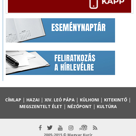
|
|
|
|
|
CÍMLAP
HAZAI
XIV. LEÓ PÁPA
KÜLHONI
KITEKINTŐ
|
|
MEGSZENTELT ÉLET
NÉZŐPONT
KULTÚRA
2005-2015 © Magyar Kurír