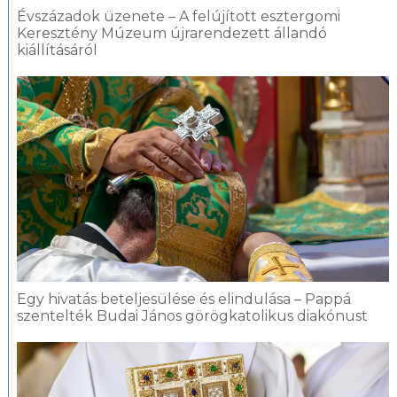
Évszázadok üzenete – A felújított esztergomi
Keresztény Múzeum újrarendezett állandó
kiállításáról
Egy hivatás beteljesülése és elindulása – Pappá
szentelték Budai János görögkatolikus diakónust