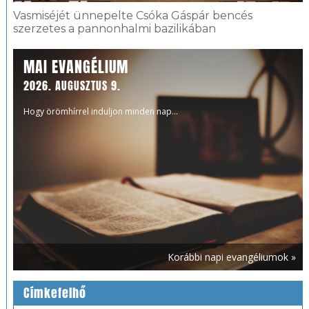
Vasmiséjét ünnepelte Csóka Gáspár bencés
szerzetes a pannonhalmi bazilikában
MAI EVANGÉLIUM
2026. AUGUSZTUS 9.
Hogy örömhírrel induljon minden nap...
Korábbi napi evangéliumok »
Címkefelhő