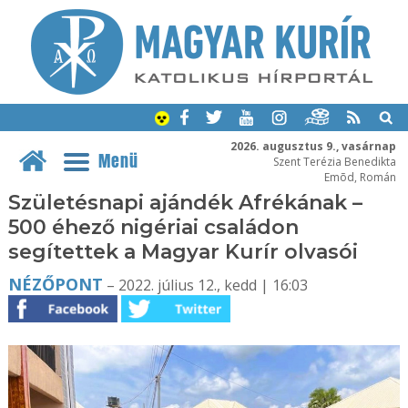
2026. augusztus 9., vasárnap
Menü
Szent Terézia Benedikta
Emõd, Román
Születésnapi ajándék Afrékának –
500 éhező nigériai családon
segítettek a Magyar Kurír olvasói
NÉZŐPONT
– 2022. július 12., kedd | 16:03