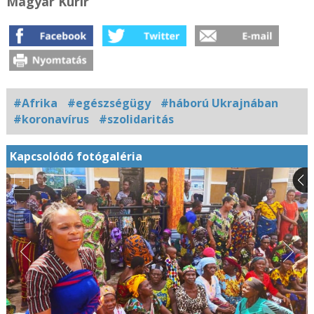
Magyar Kurír
#Afrika
#egészségügy
#háború Ukrajnában
#koronavírus
#szolidaritás
Kapcsolódó fotógaléria