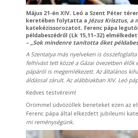
Május 21-én XIV. Leó a Szent Péter tére
keretében folytatta a
Jézus Krisztus, 
katekézissorozatot. Ferenc pápa legutób
példabeszédről (Lk 15,11–32) elmélkede
– „Sok mindenre tanította őket példab
A Szentatya más nyelveken is összefoglalta 
felhívást tett közzé a Gázai övezetben élők
pápáról is megemlékezett. Az általános kih
áldással zárult. Az alábbiakban XIV. Leó páp
Kedves testvéreim!
Örömmel üdvözöllek beneteket ezen az el
Ferenc pápa által elkezdett jubileumi kat
mi reménységünk.