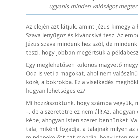
ugyanis minden valóságot megter
Az elején azt látjuk, amint Jézus kimegy a 
Szava lenyűgöz és kíváncsivá tesz. Az embe
Jézus szava mindenkihez szól, de minden
teszi, hogy jobban megértsük a példabesz
Egy meglehetősen különös magvető megy ki
Oda is veti a magokat, ahol nem valószín
közé, a bokrokba. Ez a viselkedés meghökke
hogyan lehetséges ez?
Mi hozzászoktunk, hogy számba vegyük, m
–, de a szeretetre ez nem áll! Az, ahogyan
képe, ahogyan Isten szeret bennünket. Val
talaj miként fogadja, a talajnak milyen a
mindenekelőtt azt mondja, hogy Isten mind