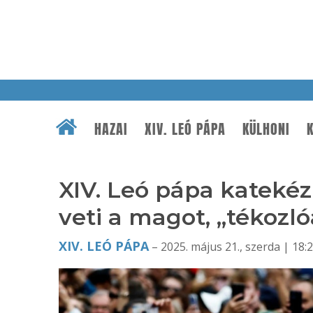
HAZAI
XIV. LEÓ PÁPA
KÜLHONI
K
XIV. Leó pápa katekéz
veti a magot, „tékozl
XIV. LEÓ PÁPA
– 2025. május 21., szerda | 18: