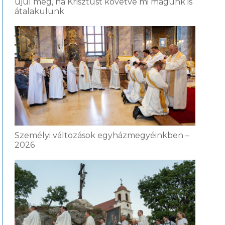
újul meg, ha Krisztust követve mi magunk is
átalakulunk
Személyi változások egyházmegyéinkben –
2026