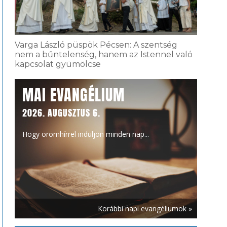
Varga László püspök Pécsen: A szentség
nem a bűntelenség, hanem az Istennel való
kapcsolat gyümölcse
MAI EVANGÉLIUM
2026. AUGUSZTUS 6.
Hogy örömhírrel induljon minden nap...
Korábbi napi evangéliumok »