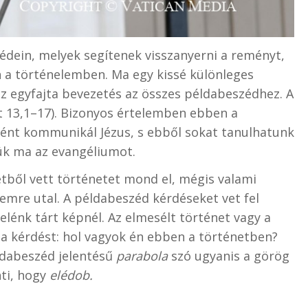
édein, melyek segítenek visszanyerni a reményt,
a történelemben. Ma egy kissé különleges
ez egyfajta bevezetés az összes példabeszédhez. A
 13,1–17). Bizonyos értelemben ebben a
ként kommunikál Jézus, s ebből sokat tanulhatunk
ük ma az evangéliumot.
ből vett történetet mond el, mégis valami
emre utal. A példabeszéd kérdéseket vet fel
elénk tárt képnél. Az elmesélt történet vagy a
a kérdést: hol vagyok én ebben a történetben?
ldabeszéd jelentésű
parabola
szó ugyanis a görög
nti, hogy
elédob.