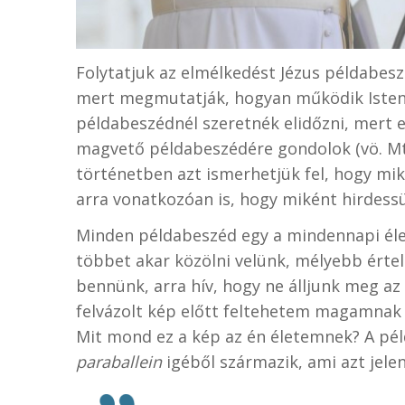
Folytatjuk az elmélkedést Jézus példabesz
mert megmutatják, hogyan működik Isten 
példabeszédnél szeretnék elidőzni, mert 
magvető példabeszédére gondolok (vö. Mt
történetben azt ismerhetjük fel, hogy mi
arra vonatkozóan is, hogy miként hirdess
Minden példabeszéd egy a mindennapi élet
többet akar közölni velünk, mélyebb értel
bennünk, arra hív, hogy ne álljunk meg az 
felvázolt kép előtt feltehetem magamnak 
Mit mond ez a kép az én életemnek? A pé
paraballein
igéből származik, ami azt jele