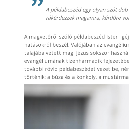
A példabeszéd egy olyan szót dob 
rákérdezzek magamra, kérdőre v
A magvetőről szóló példabeszéd Isten igéjé
hatásokról beszél. Valójában az evangéliu
talajába vetett mag. Jézus sokszor haszná
evangéliumának tizenharmadik fejezetébe
további rövid példabeszédet vezet be, ném
történik: a búza és a konkoly, a mustármag