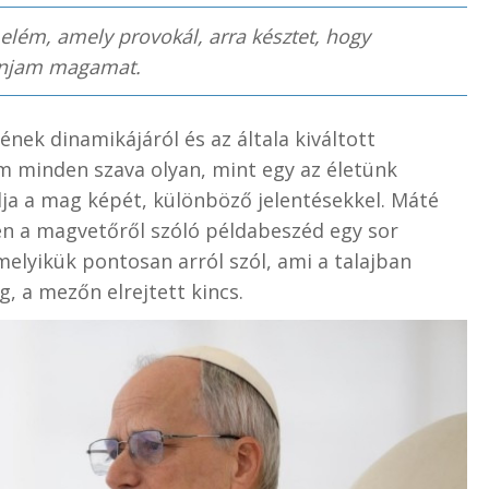
elém, amely provokál, arra késztet, hogy
onjam magamat.
nek dinamikájáról és az általa kiváltott
m minden szava olyan, mint egy az életünk
lja a mag képét, különböző jelentésekkel. Máté
n a magvetőről szóló példabeszéd egy sor
elyikük pontosan arról szól, ami a talajban
, a mezőn elrejtett kincs.