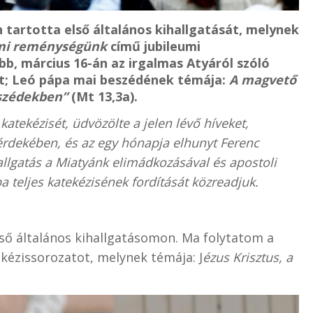
n tartotta első általános kihallgatását, melynek
a mi reménységünk
című jubileumi
b, március 16-án az irgalmas Atyáról szóló
tt; Leó pápa mai beszédének témája:
A magvető
eszédekben”
(Mt 13,3a).
katekézisét, üdvözölte a jelen lévő híveket,
 érdekében, és az egy hónapja elhunyt Ferenc
allgatás a Miatyánk elimádkozásával és apostoli
a teljes katekézisének fordítását közreadjuk.
ső általános kihallgatásomon. Ma folytatom a
ekézissorozatot, melynek témája: J
ézus Krisztus, a