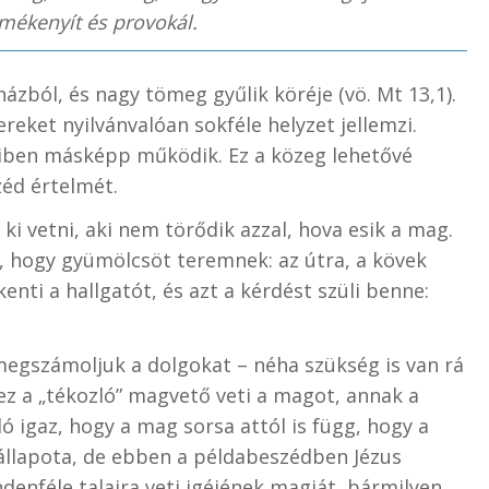
mékenyít és provokál.
házból, és nagy tömeg gyűlik köréje (vö. Mt 13,1).
reket nyilvánvalóan sokféle helyzet jellemzi.
kiben másképp működik. Ez a közeg lehetővé
éd értelmét.
 vetni, aki nem törődik azzal, hova esik a mag.
ű, hogy gyümölcsöt teremnek: az útra, a kövek
nti a hallgatót, és azt a kérdést szüli benne:
egszámoljuk a dolgokat – néha szükség is van rá
 ez a „tékozló” magvető veti a magot, annak a
ó igaz, hogy a mag sorsa attól is függ, hogy a
z állapota, de ebben a példabeszédben Jézus
enféle talajra veti igéjének magját, bármilyen