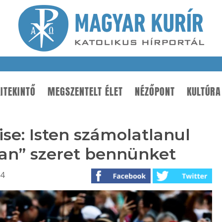
ITEKINTŐ
MEGSZENTELT ÉLET
NÉZŐPONT
KULTÚRA
ise: Isten számolatlanul
óan” szeret bennünket
24