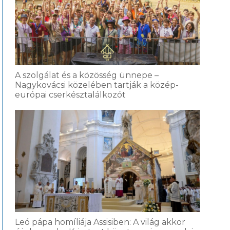
A szolgálat és a közösség ünnepe –
Nagykovácsi közelében tartják a közép-
európai cserkésztalálkozót
Leó pápa homíliája Assisiben: A világ akkor