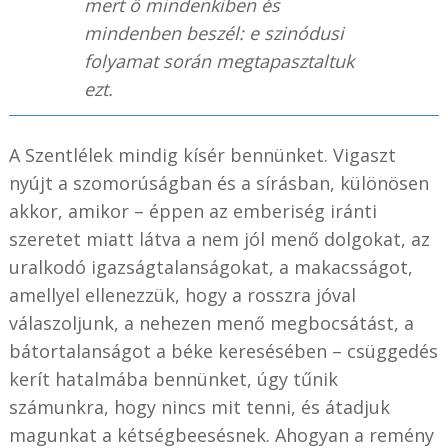
mert ő mindenkiben és
mindenben beszél: e szinódusi
folyamat során megtapasztaltuk
ezt.
A Szentlélek mindig kísér bennünket. Vigaszt
nyújt a szomorúságban és a sírásban, különösen
akkor, amikor – éppen az emberiség iránti
szeretet miatt látva a nem jól menő dolgokat, az
uralkodó igazságtalanságokat, a makacsságot,
amellyel ellenezzük, hogy a rosszra jóval
válaszoljunk, a nehezen menő megbocsátást, a
bátortalanságot a béke keresésében – csüggedés
kerít hatalmába bennünket, úgy tűnik
számunkra, hogy nincs mit tenni, és átadjuk
magunkat a kétségbeesésnek. Ahogyan a remény