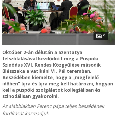
9
Október 2-án délután a Szentatya
felszólalásával kezdődött meg a Püspöki
Szinódus XVI. Rendes Közgyűlése második
ülésszaka a vatikáni VI. Pál teremben.
Beszédében kiemelte, hogy a „megfelelő
időben” újra és újra meg kell határozni, hogyan
kell a püspöki szolgálatot kollegiálisan és
szinodálisan gyakorolni.
Az alábbiakban Ferenc pápa teljes beszédének
fordítását közreadjuk.