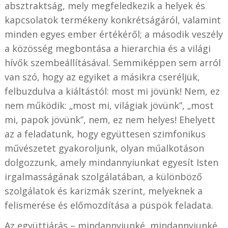
absztraktság, mely megfeledkezik a helyek és
kapcsolatok termékeny konkrétságáról, valamint
minden egyes ember értékéről; a második veszély
a közösség megbontása a hierarchia és a világi
hívők szembeállításával. Semmiképpen sem arról
van szó, hogy az egyiket a másikra cseréljük,
felbuzdulva a kiáltástól: most mi jövünk! Nem, ez
nem működik: „most mi, világiak jövünk”, „most
mi, papok jövünk”, nem, ez nem helyes! Ehelyett
az a feladatunk, hogy együttesen szimfonikus
művészetet gyakoroljunk, olyan műalkotáson
dolgozzunk, amely mindannyiunkat egyesít Isten
irgalmasságának szolgálatában, a különböző
szolgálatok és karizmák szerint, melyeknek a
felismerése és előmozdítása a püspök feladata.
Az együttjárás – mindannyiunké, mindannyiunké,