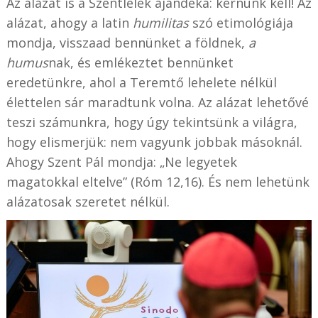
Az alázat is a Szentlélek ajándéka: kérnünk kell! Az
alázat, ahogy a latin
humilitas
szó etimológiája
mondja, visszaad bennünket a földnek,
a
humus
nak, és emlékeztet bennünket
eredetünkre, ahol a Teremtő lehelete nélkül
élettelen sár maradtunk volna. Az alázat lehetővé
teszi számunkra, hogy úgy tekintsünk a világra,
hogy elismerjük: nem vagyunk jobbak másoknál.
Ahogy Szent Pál mondja: „Ne legyetek
magatokkal eltelve” (Róm 12,16). És nem lehetünk
alázatosak szeretet nélkül.