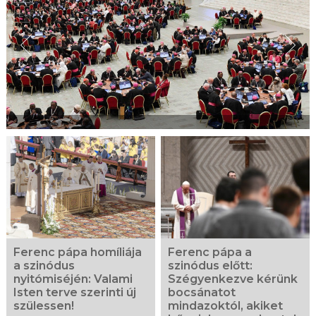
Ferenc pápa homíliája
Ferenc pápa a
a szinódus
szinódus előtt:
nyitómiséjén: Valami
Szégyenkezve kérünk
Isten terve szerinti új
bocsánatot
szülessen!
mindazoktól, akiket