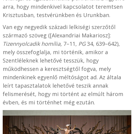
arra, hogy mindenkivel kapcsolatot teremtsen
Krisztusban, testvérünkben és Urunkban.
Van egy negyedik századi lelkiségi szerzőtől
származó szöveg ([Alexandriai Makariosz]:
Tizennyolcadik homília,
7–11,
PG
34, 639–642),
mely összefoglalja, mi történik, amikor a
Szentléleknek lehetővé tesszük, hogy
működhessen a keresztségtől fogva, mely
mindenkinek egyenlő méltóságot ad. Az általa
leírt tapasztalatok lehetővé teszik annak
felismerését, hogy mi történt az elmúlt három
évben, és mi történhet még ezután.