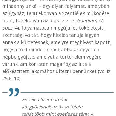
mindannyiunké! – egy olyan folyamat, amelyben
az Egyház, tanulékonyan a Szentlélek működése
iránt, fogékonyan az idők jeleire (
Gaudium et
spes,
4), folyamatosan megújul és tökéletesíti
szentségi voltát, hogy hiteles tanúja legyen
annak a küldetésnek, amelyre meghívást kapott,
hogy a föld minden népét abba az egyetlen
népbe gyűjtse, amelyet a történelem végére
várunk, amikor Isten maga fog az általa
előkészített lakomához ültetni bennünket (vö. Iz
25,6–10).
Ennek a tizenhatodik
közgyűlésnek az összetétele
tehát több mint esetleges tény. A