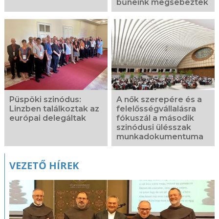
bűneink megsebeztek
Püspöki szinódus:
A nők szerepére és a
Linzben találkoztak az
felelősségvállalásra
európai delegáltak
fókuszál a második
szinódusi ülésszak
munkadokumentuma
VEZETŐ HÍREK