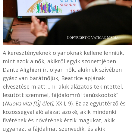
A keresztényeknek olyanoknak kellene lenniük,
mint azok a nők, akikről egyik szonettjében
Dante Alighieri ír, olyan nők, akiknek szívében
gyász van barátnőjük, Beatrice apjának
elvesztése miatt: „Ti, akik alázatos tekintettel,
lesütött szemmel, fájdalomról tanúskodtok”
(
Nuova vita [Új élet],
XXII, 9). Ez az együttérző és
közösségvállaló alázat azoké, akik mindenki
fivérének és nővérének érzik magukat, akik
ugyanazt a fájdalmat szenvedik, és akik