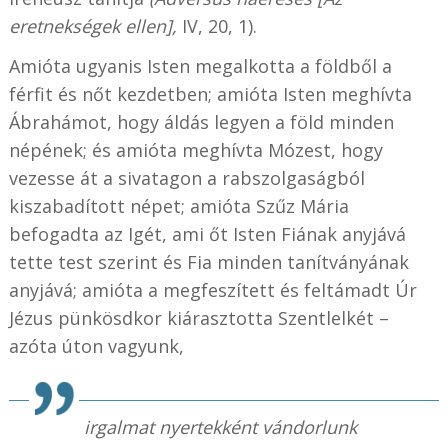
eretnekségek ellen],
IV, 20, 1).
Amióta ugyanis Isten megalkotta a földből a
férfit és nőt kezdetben; amióta Isten meghívta
Ábrahámot, hogy áldás legyen a föld minden
népének; és amióta meghívta Mózest, hogy
vezesse át a sivatagon a rabszolgaságból
kiszabadított népet; amióta Szűz Mária
befogadta az Igét, ami őt Isten Fiának anyjává
tette test szerint és Fia minden tanítványának
anyjává; amióta a megfeszített és feltámadt Úr
Jézus pünkösdkor kiárasztotta Szentlelkét –
azóta úton vagyunk,
irgalmat nyertekként vándorlunk