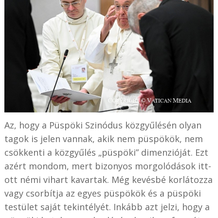
Az, hogy a Püspöki Szinódus közgyűlésén olyan
tagok is jelen vannak, akik nem püspökök, nem
csökkenti a közgyűlés „püspöki” dimenzióját. Ezt
azért mondom, mert bizonyos morgolódások itt-
ott némi vihart kavartak. Még kevésbé korlátozza
vagy csorbítja az egyes püspökök és a püspöki
testület saját tekintélyét. Inkább azt jelzi, hogy a