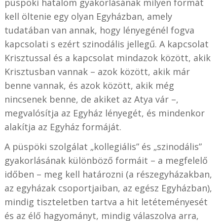
püspöki hatalom gyakorlásának milyen formát
kell öltenie egy olyan Egyházban, amely
tudatában van annak, hogy lényegénél fogva
kapcsolati s ezért szinodális jellegű. A kapcsolat
Krisztussal és a kapcsolat mindazok között, akik
Krisztusban vannak – azok között, akik már
benne vannak, és azok között, akik még
nincsenek benne, de akiket az Atya vár –,
megvalósítja az Egyház lényegét, és mindenkor
alakítja az Egyház formáját.
A püspöki szolgálat „kollegiális” és „szinodális”
gyakorlásának különböző formáit – a megfelelő
időben – meg kell határozni (a részegyházakban,
az egyházak csoportjaiban, az egész Egyházban),
mindig tiszteletben tartva a hit letéteményesét
és az élő hagyományt, mindig válaszolva arra,