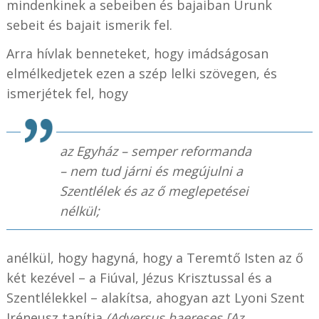
mindenkinek a sebeiben és bajaiban Urunk
sebeit és bajait ismerik fel.
Arra hívlak benneteket, hogy imádságosan
elmélkedjetek ezen a szép lelki szövegen, és
ismerjétek fel, hogy
az Egyház –
semper reformanda
– nem tud járni és megújulni a
Szentlélek és az ő meglepetései
nélkül;
anélkül, hogy hagyná, hogy a Teremtő Isten az ő
két kezével – a Fiúval, Jézus Krisztussal és a
Szentlélekkel – alakítsa, ahogyan azt Lyoni Szent
Iréneusz tanítja
(Adversus haereses [Az