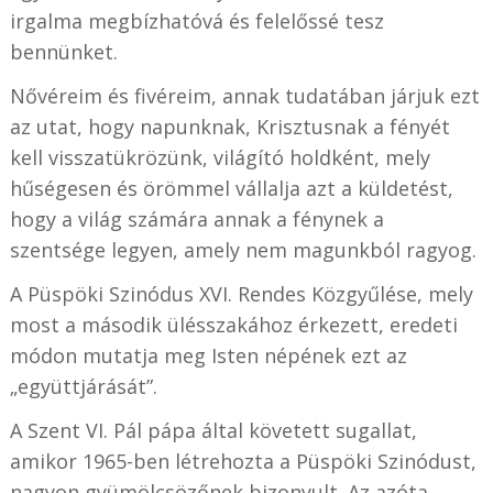
irgalma megbízhatóvá és felelőssé tesz
bennünket.
Nővéreim és fivéreim, annak tudatában járjuk ezt
az utat, hogy napunknak, Krisztusnak a fényét
kell visszatükrözünk, világító holdként, mely
hűségesen és örömmel vállalja azt a küldetést,
hogy a világ számára annak a fénynek a
szentsége legyen, amely nem magunkból ragyog.
A Püspöki Szinódus XVI. Rendes Közgyűlése, mely
most a második ülésszakához érkezett, eredeti
módon mutatja meg Isten népének ezt az
„együttjárását”.
A Szent VI. Pál pápa által követett sugallat,
amikor 1965-ben létrehozta a Püspöki Szinódust,
nagyon gyümölcsözőnek bizonyult. Az azóta