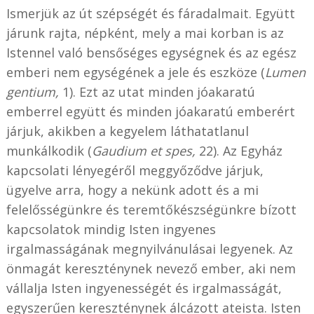
Ismerjük az út szépségét és fáradalmait. Együtt
járunk rajta, népként, mely a mai korban is az
Istennel való bensőséges egységnek és az egész
emberi nem egységének a jele és eszköze (
Lumen
gentium,
1). Ezt az utat minden jóakaratú
emberrel együtt és minden jóakaratú emberért
járjuk, akikben a kegyelem láthatatlanul
munkálkodik (
Gaudium et spes,
22). Az Egyház
kapcsolati lényegéről meggyőződve járjuk,
ügyelve arra, hogy a nekünk adott és a mi
felelősségünkre és teremtőkészségünkre bízott
kapcsolatok mindig Isten ingyenes
irgalmasságának megnyilvánulásai legyenek. Az
önmagát kereszténynek nevező ember, aki nem
vállalja Isten ingyenességét és irgalmasságát,
egyszerűen kereszténynek álcázott ateista. Isten