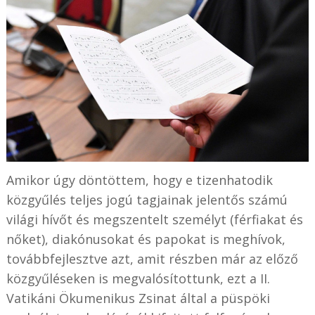
Amikor úgy döntöttem, hogy e tizenhatodik
közgyűlés teljes jogú tagjainak jelentős számú
világi hívőt és megszentelt személyt (férfiakat és
nőket), diakónusokat és papokat is meghívok,
továbbfejlesztve azt, amit részben már az előző
közgyűléseken is megvalósítottunk, ezt a II.
Vatikáni Ökumenikus Zsinat által a püspöki