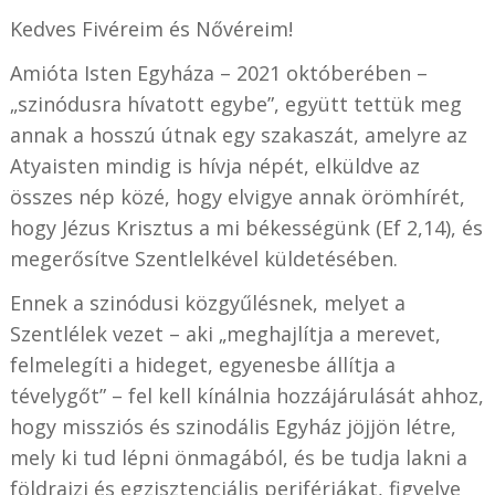
Kedves Fivéreim és Nővéreim!
Amióta Isten Egyháza – 2021 októberében –
„szinódusra hívatott egybe”, együtt tettük meg
annak a hosszú útnak egy szakaszát, amelyre az
Atyaisten mindig is hívja népét, elküldve az
összes nép közé, hogy elvigye annak örömhírét,
hogy Jézus Krisztus a mi békességünk (Ef 2,14), és
megerősítve Szentlelkével küldetésében.
Ennek a szinódusi közgyűlésnek, melyet a
Szentlélek vezet – aki „meghajlítja a merevet,
felmelegíti a hideget, egyenesbe állítja a
tévelygőt” – fel kell kínálnia hozzájárulását ahhoz,
hogy missziós és szinodális Egyház jöjjön létre,
mely ki tud lépni önmagából, és be tudja lakni a
földrajzi és egzisztenciális perifériákat, figyelve