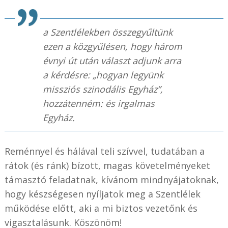
a Szentlélekben összegyűltünk
ezen a közgyűlésen, hogy három
évnyi út után választ adjunk arra
a kérdésre: „hogyan legyünk
missziós szinodális Egyház”,
hozzátenném: és irgalmas
Egyház.
Reménnyel és hálával teli szívvel, tudatában a
rátok (és ránk) bízott, magas követelményeket
támasztó feladatnak, kívánom mindnyájatoknak,
hogy készségesen nyíljatok meg a Szentlélek
működése előtt, aki a mi biztos vezetőnk és
vigasztalásunk. Köszönöm!