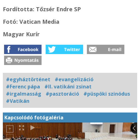
Fordította: Tőzsér Endre SP
Fotó: Vatican Media
Magyar Kurír
#egyháztörténet
#evangelizáció
#Ferenc pápa
#II. vatikáni zsinat
#irgalmasság
#pasztoráció
#püspöki szinódus
#Vatikán
Kapcsolódó fotógaléria