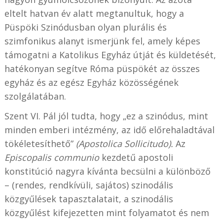
eltelt hatvan év alatt megtanultuk, hogy a
Püspöki Szinódusban olyan plurális és
szimfonikus alanyt ismerjünk fel, amely képes
támogatni a Katolikus Egyház útját és küldetését,
hatékonyan segítve Róma püspökét az összes
egyház és az egész Egyház közösségének
szolgálatában.
Szent VI. Pál jól tudta, hogy „ez a szinódus, mint
minden emberi intézmény, az idő előrehaladtával
tökéletesíthető”
(Apostolica Sollicitudo).
Az
Episcopalis communio
kezdetű apostoli
konstitúció nagyra kívánta becsülni a különböző
– (rendes, rendkívüli, sajátos) szinodális
közgyűlések tapasztalatait, a szinodális
közgyűlést kifejezetten mint folyamatot és nem