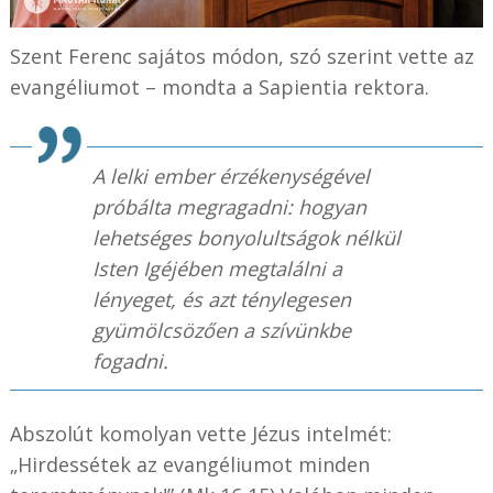
Szent Ferenc sajátos módon, szó szerint vette az
evangéliumot – mondta a Sapientia rektora.
A lelki ember érzékenységével
próbálta megragadni: hogyan
lehetséges bonyolultságok nélkül
Isten Igéjében megtalálni a
lényeget, és azt ténylegesen
gyümölcsözően a szívünkbe
fogadni.
Abszolút komolyan vette Jézus intelmét:
„Hirdessétek az evangéliumot minden