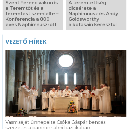
Szent Ferenc vakon is
A teremtettség
a Teremtőt és a
dicsérete a
teremtést szemlélte –
Naphimnusz és Andy
Konferencia a 800
Goldsworthy
éves Naphimnuszról I.
alkotásain keresztül
VEZETŐ HÍREK
Vasmiséjét ünnepelte Csóka Gáspár bencés
szerzetes a pannonhalmi bazilikában