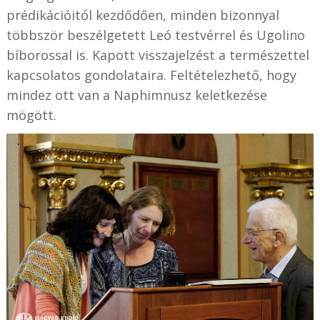
prédikációitól kezdődően, minden bizonnyal
többször beszélgetett Leó testvérrel és Ugolino
bíborossal is. Kapott visszajelzést a természettel
kapcsolatos gondolataira. Feltételezhető, hogy
mindez ott van a Naphimnusz keletkezése
mögött.