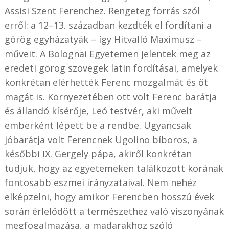
Assisi Szent Ferenchez. Rengeteg forrás szól
erről: a 12–13. században kezdték el fordítani a
görög egyházatyák – így Hitvalló Maximusz –
műveit. A Bolognai Egyetemen jelentek meg az
eredeti görög szövegek latin fordításai, amelyek
konkrétan elérhették Ferenc mozgalmát és őt
magát is. Környezetében ott volt Ferenc barátja
és állandó kísérője, Leó testvér, aki művelt
emberként lépett be a rendbe. Ugyancsak
jóbarátja volt Ferencnek Ugolino bíboros, a
későbbi IX. Gergely pápa, akiről konkrétan
tudjuk, hogy az egyetemeken találkozott korának
fontosabb eszmei irányzataival. Nem nehéz
elképzelni, hogy amikor Ferencben hosszú évek
során érlelődött a természethez való viszonyának
megfogalmazása, a madarakhoz szóló