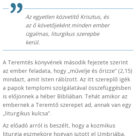
Az egyetlen közvetítő Krisztus, és
az ő követőjeként minden ember
izgalmas, liturgikus szerepbe
kerül.
A Teremtés könyvének második fejezete szerint
az ember feladata, hogy „művelje és őrizze” (2,15)
mindazt, amit Isten rábízott. Az itt szereplő igék
a papok templomi szolgálatával összefüggésben
is előjönnek a héber Bibliában. Tehát amikor az
embernek a Teremtő szerepet ad, annak van egy
„liturgikus kulcsa”.
Az előadó arról is beszélt, hogy a kozmikus
liturgia eszmeköre hogyan jutott el Umbriába,