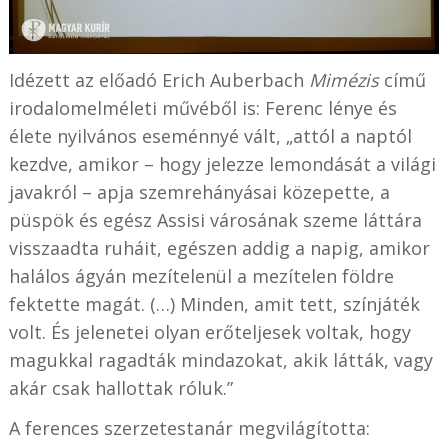
Idézett az előadó Erich Auberbach
Mimézis
című
irodalomelméleti művéből is: Ferenc lénye és
élete nyilvános eseménnyé vált, „attól a naptól
kezdve, amikor – hogy jelezze lemondását a világi
javakról – apja szemrehányásai közepette, a
püspök és egész Assisi városának szeme láttára
visszaadta ruháit, egészen addig a napig, amikor
halálos ágyán mezítelenül a mezítelen földre
fektette magát. (…) Minden, amit tett, színjáték
volt. És jelenetei olyan erőteljesek voltak, hogy
magukkal ragadták mindazokat, akik látták, vagy
akár csak hallottak róluk.”
A ferences szerzetestanár megvilágította: