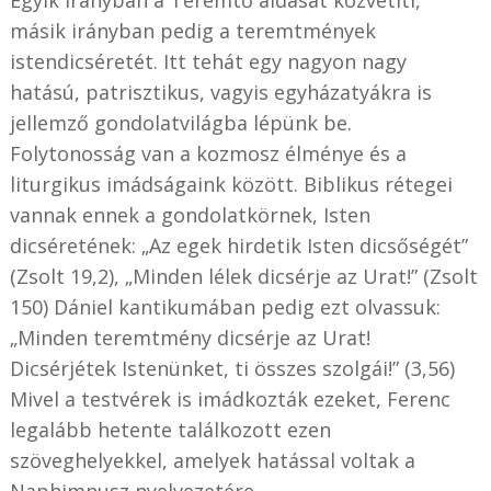
másik irányban pedig a teremtmények
istendicséretét. Itt tehát egy nagyon nagy
hatású, patrisztikus, vagyis egyházatyákra is
jellemző gondolatvilágba lépünk be.
Folytonosság van a kozmosz élménye és a
liturgikus imádságaink között. Biblikus rétegei
vannak ennek a gondolatkörnek, Isten
dicséretének: „Az egek hirdetik Isten dicsőségét”
(Zsolt 19,2), „Minden lélek dicsérje az Urat!” (Zsolt
150) Dániel kantikumában pedig ezt olvassuk:
„Minden teremtmény dicsérje az Urat!
Dicsérjétek Istenünket, ti összes szolgái!” (3,56)
Mivel a testvérek is imádkozták ezeket, Ferenc
legalább hetente találkozott ezen
szöveghelyekkel, amelyek hatással voltak a
Naphimnusz nyelvezetére.