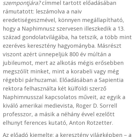
szempontjára?
címmel tartott előadásában
rámutatott: leszámolva a naiv
eredetiségeszmével, könnyen megállapítható,
hogy a Naphimnusz szervesen illeszkedik a 13.
század gondolatvilágába, ha tetszik, a több mint
ezeréves keresztény hagyományba. Másrészt
viszont azért ünnepeljük 800 év múltán a
jubileumot, mert az alkotás mégis erősebben
megszólít minket, mint a korabeli vagy még
régebbi párhuzamai. Előadásában a Sapientia
rektora felhasználta két külföldi szerző
Naphimnusszal kapcsolatos műveit, az egyik a
kiváló amerikai medievista, Roger D. Sorrell
professzor, a másik a néhány évvel ezelőtt
elhunyt ferences kutató, Anton Rotzetter.
Az előadó kiemelte: a keresztény világképben – a