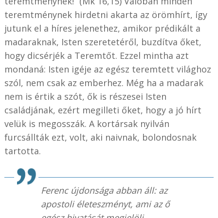
teremtménynek!” (Mk 16,15) Valóban minden
teremtménynek hirdetni akarta az örömhírt, így
jutunk el a híres jelenethez, amikor prédikált a
madaraknak, Isten szeretetéről, buzdítva őket,
hogy dicsérjék a Teremtőt. Ezzel mintha azt
mondaná: Isten igéje az egész teremtett világhoz
szól, nem csak az emberhez. Még ha a madarak
nem is értik a szót, ők is részesei Isten
családjának, ezért megilleti őket, hogy a jó hírt
velük is megosszák. A kortársak nyilván
furcsállták ezt, volt, aki naivnak, bolondosnak
tartotta.
Ferenc újdonsága abban áll: az
apostoli életeszményt, ami az ő
egész hivatását megjelöli,