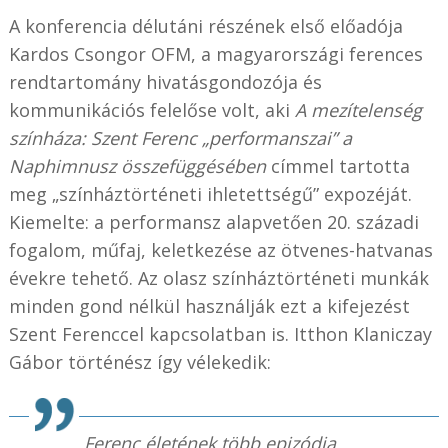
A konferencia délutáni részének első előadója
Kardos Csongor OFM, a magyarországi ferences
rendtartomány hivatásgondozója és
kommunikációs felelőse volt, aki
A mezítelenség
színháza: Szent Ferenc „performanszai” a
Naphimnusz összefüggésében
címmel tartotta
meg „színháztörténeti ihletettségű” expozéját.
Kiemelte: a performansz alapvetően 20. századi
fogalom, műfaj, keletkezése az ötvenes-hatvanas
évekre tehető. Az olasz színháztörténeti munkák
minden gond nélkül használják ezt a kifejezést
Szent Ferenccel kapcsolatban is. Itthon Klaniczay
Gábor történész így vélekedik:
Ferenc életének több epizódja