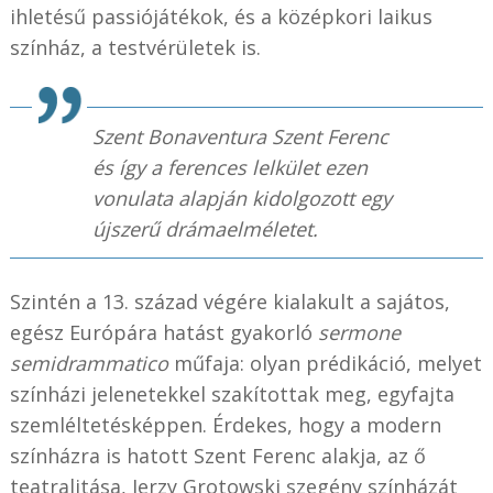
ihletésű passiójátékok, és a középkori laikus
színház, a testvérületek is.
Szent Bonaventura Szent Ferenc
és így a ferences lelkület ezen
vonulata alapján kidolgozott egy
újszerű drámaelméletet.
Szintén a 13. század végére kialakult a sajátos,
egész Európára hatást gyakorló
sermone
semidrammatico
műfaja: olyan prédikáció, melyet
színházi jelenetekkel szakítottak meg, egyfajta
szemléltetésképpen. Érdekes, hogy a modern
színházra is hatott Szent Ferenc alakja, az ő
teatralitása, Jerzy Grotowski szegény színházát