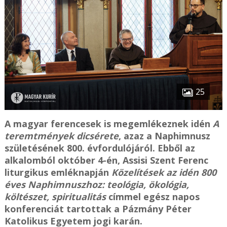
25
A magyar ferencesek is megemlékeznek idén
A
teremtmények dicsérete
, azaz a Naphimnusz
születésének 800. évfordulójáról. Ebből az
alkalomból október 4-én, Assisi Szent Ferenc
liturgikus emléknapján
Közelítések az idén 800
éves Naphimnuszhoz: teológia, ökológia,
költészet, spiritualitás
címmel egész napos
konferenciát tartottak a Pázmány Péter
Katolikus Egyetem jogi karán.