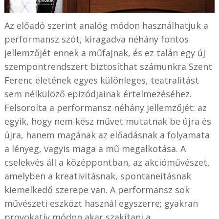
Az előadó szerint analóg módon használhatjuk a
performansz szót, kiragadva néhány fontos
jellemzőjét ennek a műfajnak, és ez talán egy új
szempontrendszert biztosíthat számunkra Szent
Ferenc életének egyes különleges, teatralitást
sem nélkülöző epizódjainak értelmezéséhez.
Felsorolta a performansz néhány jellemzőjét: az
egyik, hogy nem kész művet mutatnak be újra és
újra, hanem magának az előadásnak a folyamata
a lényeg, vagyis maga a mű megalkotása. A
cselekvés áll a középpontban, az akcióművészet,
amelyben a kreativitásnak, spontaneitásnak
kiemelkedő szerepe van. A performansz sok
művészeti eszközt használ egyszerre; gyakran
provokatív módon akar szakítani a