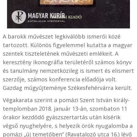
A barokk művészet legkiválóbb ismerői közé
tartozott. Különös figyelemmel kutatta a magyar
szentek tiszteletének művészeti emlékeit. A
keresztény ikonográfia területéről számos könyv
és tanulmány nemzetközileg is ismert és elismert
szerzője, számos konferencia előadója volt.
Gazdag műgyűjteménye Székesfehérvárra került.
Végakarata szerint a pomázi Szent István király-
templomban 2018. január 13-án, szombaton 11
órakor kezdődő gyászszertartás után kísérik
végső nyughelyére, s helyezik örök nyugalomba a
pomázi „új temetőben” (Ravatalozó utca 16.) lévő