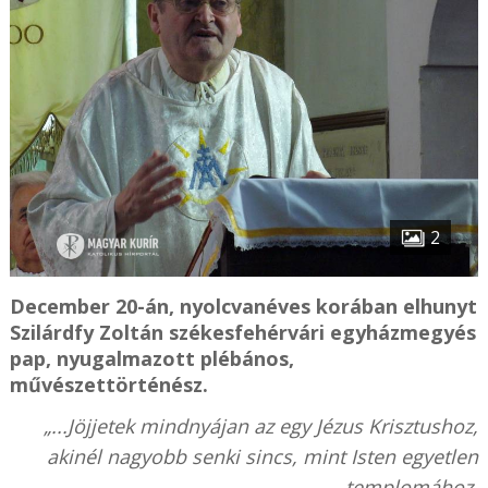
2
December 20-án, nyolcvanéves korában elhunyt
Szilárdfy Zoltán székesfehérvári egyházmegyés
pap, nyugalmazott plébános,
művészettörténész.
„...Jöjjetek mindnyájan az egy Jézus Krisztushoz,
akinél nagyobb senki sincs, mint Isten egyetlen
templomához,