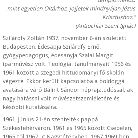
mint egyetlen Oltárhoz, jöjjetek mindnyájan Jézus
Krisztushoz.”
(Antiochiai Szent Ignác)
Szilárdfy Zoltán 1937. november 6-án született
Budapesten. Édesapja Szilárdfy Ernő,
gyógypedagógus, édesanyja Szalai Margit
iparművész volt. Teológiai tanulmányait 1956 és
1961 között a szegedi hittudományi főiskolán
végezte. Ekkor került kapcsolatba a boldoggá
avatására váró Bálint Sándor néprajztudóssal, aki
nagy hatással volt művészetszemléletére és
későbbi kutatásaira.
1961. június 21-én szentelték pappá
Székesfehérváron. 1961 és 1965 között Csepelen,
1965-től 1967-ig Nagytétényben, 1967-1969-ben