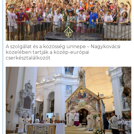
A szolgálat és a közösség ünnepe – Nagykovácsi
közelében tartják a közép-európai
cserkésztalálkozót