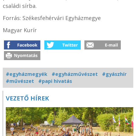
családi sírba.
Forrás: Székesfehérvári Egyházmegye
Magyar Kurír
#egyházmegyék
#egyházművészet
#gyászhír
#művészet
#papi hivatás
Kapcsolódó
VEZETŐ HÍREK
fotógaléria