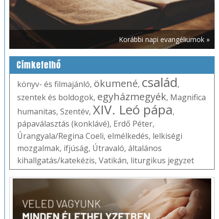
Korábbi napi evangéliumok »
Címkefelhő
család
ökumené
könyv- és filmajánló
,
,
,
egyházmegyék
szentek és boldogok
,
,
Magnifica
XIV. Leó pápa
humanitas
,
Szentév
,
,
pápaválasztás (konklávé)
,
Erdő Péter
,
Úrangyala/Regina Coeli
,
elmélkedés
,
lelkiségi
mozgalmak
,
ifjúság
,
Útravaló
,
általános
kihallgatás/katekézis
,
Vatikán
,
liturgikus jegyzet