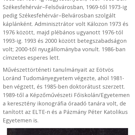
Székesfehérvár–Felsővárosban, 1969-től 1973-ig
pedig Székesfehérvár–Belvárosban szolgált
káplánként. Adminisztrátor volt Kálozon 1973 és
1976 között, majd plébános ugyanott 1976-tól
1993-ig. 1993 és 2000 között betegszabadságon
volt; 2000-től nyugállományba vonult. 1986-ban
címzetes esperes lett.
Művészettörténeti tanulmányait az Eötvös
Loránd Tudományegyetem végezte, ahol 1981-
ben végzett, és 1985-ben doktorátust szerzett.
1989-től a Képzőművészeti Főiskolán/Egyetemen
a keresztény ikonográfia óraadó tanára volt, de
tanított az ELTE-n és a Pázmány Péter Katolikus
Egyetemen is.