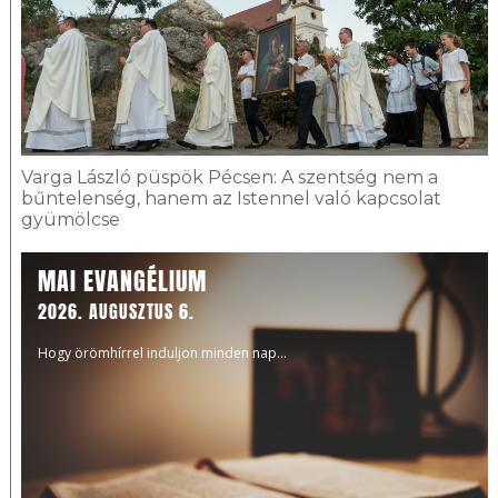
Varga László püspök Pécsen: A szentség nem a
bűntelenség, hanem az Istennel való kapcsolat
gyümölcse
MAI EVANGÉLIUM
2026. AUGUSZTUS 6.
Hogy örömhírrel induljon minden nap...