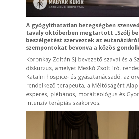
A gyógyíthatatlan betegségben szenvedő
tavaly októberben megtartott „Szólj be
beszélgetést szerveztek az eutanáziáról
szempontokat bevonva a közös gondol
Koronkay Zoltán SJ bevezető szavai és a S
diskurzus, amelyet Meskó Zsolt író, rende
Katalin hospice- és gyásztanácsadó, az or
rendelkező terapeuta, a Méltóságért Alap
esperes, plébános, morálteológus és Gyom
intenzív terápiás szakorvos.