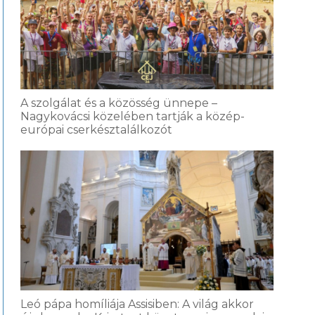
A szolgálat és a közösség ünnepe –
Nagykovácsi közelében tartják a közép-
európai cserkésztalálkozót
Leó pápa homíliája Assisiben: A világ akkor