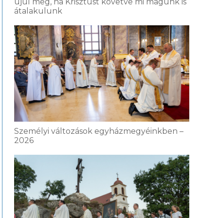
újul meg, ha Krisztust követve mi magunk is
átalakulunk
Személyi változások egyházmegyéinkben –
2026