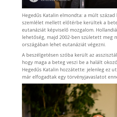
Hegedűs Katalin elmondta: a múlt század 
szemlélet mellett előtérbe kerültek a bet
eutanáziát képviselő mozgalom. Hollandiá
lehetőség, majd 2002-ben született meg m
országában lehet eutanáziát végezni.
A beszélgetésen szóba került az asszisztál
hogy maga a beteg veszi be a halált okozó
Hegedűs Katalin hozzátette: jelenleg ez ut
már elfogadtak egy törvényjavaslatot enn