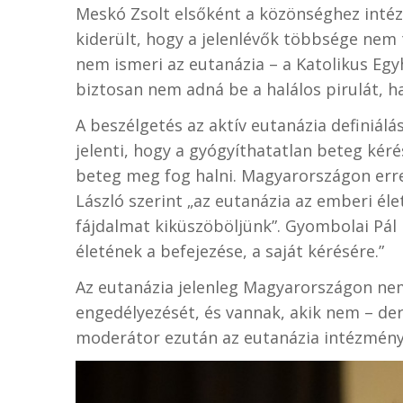
Meskó Zsolt elsőként a közönséghez intéz
kiderült, hogy a jelenlévők többsége nem 
nem ismeri az eutanázia – a Katolikus Egyh
biztosan nem adná be a halálos pirulát, ha
A beszélgetés az aktív eutanázia definiál
jelenti, hogy a gyógyíthatatlan beteg kér
beteg meg fog halni. Magyarországon erre
László
szerint „az eutanázia az emberi éle
fájdalmat kiküszöböljünk”.
Gyombolai Pál p
életének a befejezése, a saját kérésére.”
Az eutanázia jelenleg Magyarországon nem
engedélyezését, és vannak, akik nem – der
moderátor ezután az eutanázia intézményé