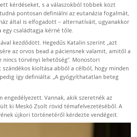
ett kérdéseket, s a válaszokból többek közt
tudná pontosan definiálni az eutanázia fogalmát,
áz által is elfogadott – alternatíváit, ugyanakkor
 egy családtagja kérné tőle.
ásával kezdődött.
Hegedűs Katalin szerint
„azt
ésére az orvos bead a páciensnek valamit, amitől a
 nincs törvényi lehetőség”.
Monostori
t szándékos kioltása abból a célból, hogy minden
edig így definiálta:
„A gyógyíthatatlan beteg
 engedélyezett. Vannak, akik szeretnék az
ült ki Meskó Zsolt rövid témafelvezetéséből. A
nek újkori történetéről kérdezte vendégeit.