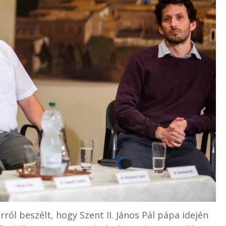
ól beszélt, hogy Szent II. János Pál pápa idején