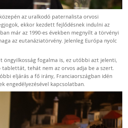
közepén az uralkodó paternalista orvosi
egjogok, ekkor kezdett fejlődésnek indulni az
ban már az 1990-es években megnyílt a törvényi
aga az eutanáziatörvény. Jelenleg Európa nyolc
t öngyilkosság fogalma is, ez utóbbi azt jelenti,
 tablettát, tehát nem az orvos adja be a szert.
óbbi eljárás a fő irány, Franciaországban idén
ek engedélyezésével kapcsolatban.