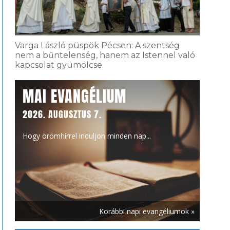
Varga László püspök Pécsen: A szentség
nem a bűntelenség, hanem az Istennel való
kapcsolat gyümölcse
MAI EVANGÉLIUM
2026. AUGUSZTUS 7.
Hogy örömhírrel induljon minden nap...
Korábbi napi evangéliumok »