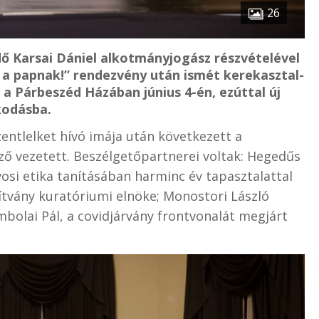
26
 Karsai Dániel alkotmányjogász részvételével
 a papnak!” rendezvény után ismét kerekasztal-
 a Párbeszéd Házában június 4-én, ezúttal új
kodásba.
zentlelket hívó imája után következett a
ző vezetett. Beszélgetőpartnerei voltak: Hegedűs
vosi etika tanításában harminc év tapasztalattal
ítvány kuratóriumi elnöke; Monostori László
bolai Pál, a covidjárvány frontvonalát megjárt