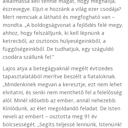
alkalmassá kell tennie magát, hogy meghallja,
észrevegye. Eljut-e hozzánk a világ ezer csodája?
Mert nemcsak a látható és megfogható van –
mondta. „A boldogságvonat a fejlődés felé megy,
ahhoz, hogy felszálljunk, ki kell lépnünk a
ketrecből, az ösztönös hülyeségeinkből, a
függőségeinkből. De tudhatjuk, egy száguldó
csodára szállunk fel.”
Lajos atya a betegágyaknál megélt évtizedes
tapasztalatából merítve beszélt a fiataloknak.
„Mindenkinek megvan a keresztje, ezt nem lehet
elvitatni, és senki nem menthető fel a felelősség
alól. Minél idősebb az ember, annál nehezebb.
Kínlódunk, az élet megoldandó feladat. De Isten
neveli az embert – osztotta meg 91 év
bölcsességét. „Segíts teljessé lennünk, Istenünk!