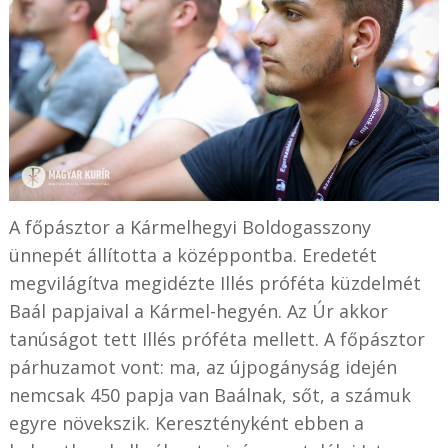
A főpásztor a Kármelhegyi Boldogasszony
ünnepét állította a középpontba. Eredetét
megvilágítva megidézte Illés próféta küzdelmét
Baál papjaival a Kármel-hegyén. Az Úr akkor
tanúságot tett Illés próféta mellett. A főpásztor
párhuzamot vont: ma, az újpogányság idején
nemcsak 450 papja van Baálnak, sőt, a számuk
egyre növekszik. Keresztényként ebben a