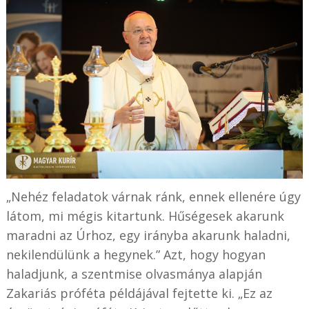
„Nehéz feladatok várnak ránk, ennek ellenére úgy
látom, mi mégis kitartunk. Hűségesek akarunk
maradni az Úrhoz, egy irányba akarunk haladni,
nekilendülünk a hegynek.” Azt, hogy hogyan
haladjunk, a szentmise olvasmánya alapján
Zakariás próféta példájával fejtette ki. „Ez az