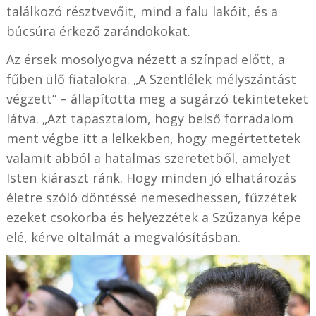
találkozó résztvevőit, mind a falu lakóit, és a
búcsúra érkező zarándokokat.
Az érsek mosolyogva nézett a színpad előtt, a
fűben ülő fiatalokra. „A Szentlélek mélyszántást
végzett” – állapította meg a sugárzó tekinteteket
látva. „Azt tapasztalom, hogy belső forradalom
ment végbe itt a lelkekben, hogy megértettetek
valamit abból a hatalmas szeretetből, amelyet
Isten kiáraszt ránk. Hogy minden jó elhatározás
életre szóló döntéssé nemesedhessen, fűzzétek
ezeket csokorba és helyezzétek a Szűzanya képe
elé, kérve oltalmát a megvalósításban.