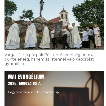
Varga László püspök Pécsen: A szentség nem a
bűntelenség, hanem az Istennel való kapcsolat
gyümölcse
MAI EVANGÉLIUM
2026. AUGUSZTUS 7.
Hogy örömhírrel induljon minden nap...