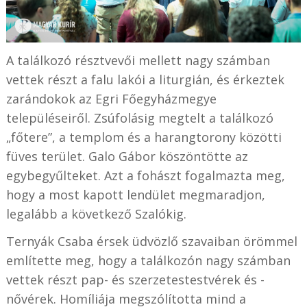
A találkozó résztvevői mellett nagy számban
vettek részt a falu lakói a liturgián, és érkeztek
zarándokok az Egri Főegyházmegye
településeiről. Zsúfolásig megtelt a találkozó
„főtere”, a templom és a harangtorony közötti
füves terület. Galo Gábor köszöntötte az
egybegyűlteket. Azt a fohászt fogalmazta meg,
hogy a most kapott lendület megmaradjon,
legalább a következő Szalókig.
Ternyák Csaba érsek üdvözlő szavaiban örömmel
említette meg, hogy a találkozón nagy számban
vettek részt pap- és szerzetestestvérek és -
nővérek. Homíliája megszólította mind a