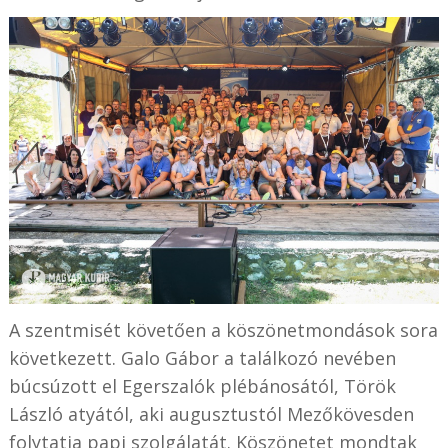
A szentmisét követően a köszönetmondások sora
következett. Galo Gábor a találkozó nevében
búcsúzott el Egerszalók plébánosától, Török
László atyától, aki augusztustól Mezőkövesden
folytatja papi szolgálatát. Köszönetet mondtak