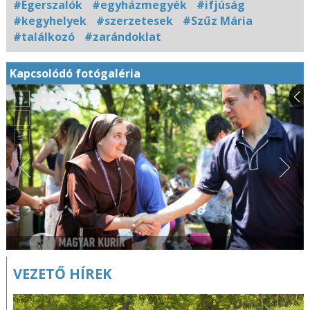
#Egerszalók
#egyházmegyék
#ifjúság
#kegyhelyek
#szerzetesek
#Szűz Mária
#találkozó
#zarándoklat
Kapcsolódó fotógaléria
VEZETŐ HÍREK