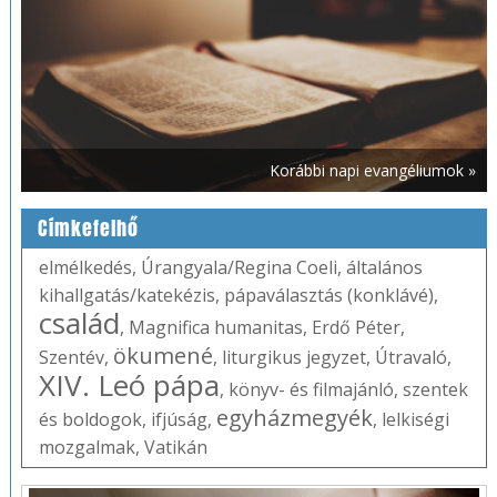
Korábbi napi evangéliumok »
Címkefelhő
elmélkedés
,
Úrangyala/Regina Coeli
,
általános
kihallgatás/katekézis
,
pápaválasztás (konklávé)
,
család
,
Magnifica humanitas
,
Erdő Péter
,
ökumené
Szentév
,
,
liturgikus jegyzet
,
Útravaló
,
XIV. Leó pápa
,
könyv- és filmajánló
,
szentek
egyházmegyék
és boldogok
,
ifjúság
,
,
lelkiségi
mozgalmak
,
Vatikán