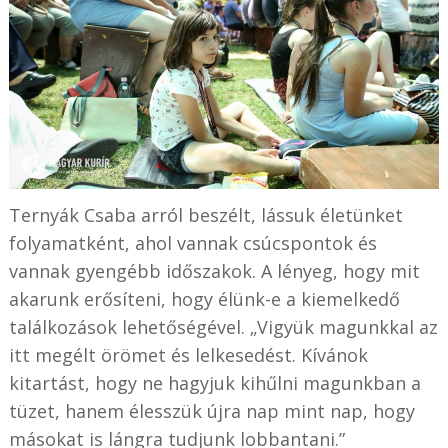
Ternyák Csaba arról beszélt, lássuk életünket
folyamatként, ahol vannak csúcspontok és
vannak gyengébb időszakok. A lényeg, hogy mit
akarunk erősíteni, hogy élünk-e a kiemelkedő
találkozások lehetőségével. „Vigyük magunkkal az
itt megélt örömet és lelkesedést. Kívánok
kitartást, hogy ne hagyjuk kihűlni magunkban a
tüzet, hanem élesszük újra nap mint nap, hogy
másokat is lángra tudjunk lobbantani.”