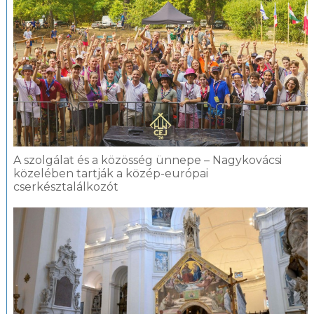
A szolgálat és a közösség ünnepe – Nagykovácsi
közelében tartják a közép-európai
cserkésztalálkozót