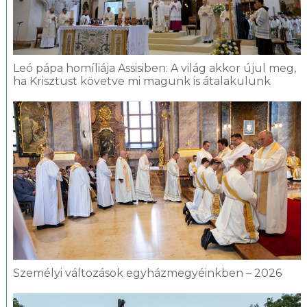
Leó pápa homíliája Assisiben: A világ akkor újul meg,
ha Krisztust követve mi magunk is átalakulunk
Személyi változások egyházmegyéinkben – 2026