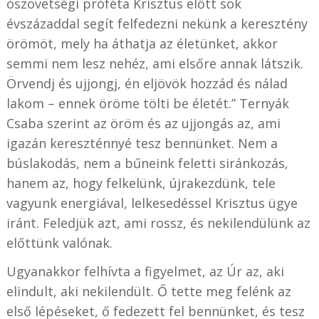
ószövetségi próféta Krisztus előtt sok
évszázaddal segít felfedezni nekünk a keresztény
örömöt, mely ha áthatja az életünket, akkor
semmi nem lesz nehéz, ami elsőre annak látszik.
Örvendj és ujjongj, én eljövök hozzád és nálad
lakom – ennek öröme tölti be életét.” Ternyák
Csaba szerint az öröm és az ujjongás az, ami
igazán kereszténnyé tesz bennünket. Nem a
búslakodás, nem a bűneink feletti siránkozás,
hanem az, hogy felkelünk, újrakezdünk, tele
vagyunk energiával, lelkesedéssel Krisztus ügye
iránt. Feledjük azt, ami rossz, és nekilendülünk az
előttünk valónak.
Ugyanakkor felhívta a figyelmet, az Úr az, aki
elindult, aki nekilendült. Ő tette meg felénk az
első lépéseket, ő fedezett fel bennünket, és tesz