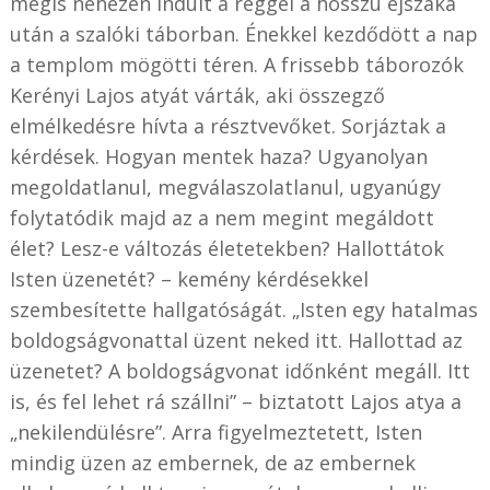
mégis n
ehezen indult a reggel a hosszú éjszaka
után a szalóki táborban. Énekkel kezdődött a nap
a templom mögötti téren. A frissebb táborozók
Kerényi Lajos atyát várták, aki összegző
elmélkedésre hívta a résztvevőket. Sorjáztak a
kérdések. Hogyan mentek haza? Ugyanolyan
megoldatlanul, megválaszolatlanul, ugyanúgy
folytatódik majd az a nem megint megáldott
élet? Lesz-e változás életetekben? Hallottátok
Isten üzenetét? – kemény kérdésekkel
szembesítette hallgatóságát. „Isten egy hatalmas
boldogságvonattal üzent neked itt. Hallottad az
üzenetet? A boldogságvonat időnként megáll. Itt
is, és fel lehet rá szállni” – biztatott Lajos atya a
„nekilendülésre”. Arra figyelmeztetett, Isten
mindig üzen az embernek, de az embernek