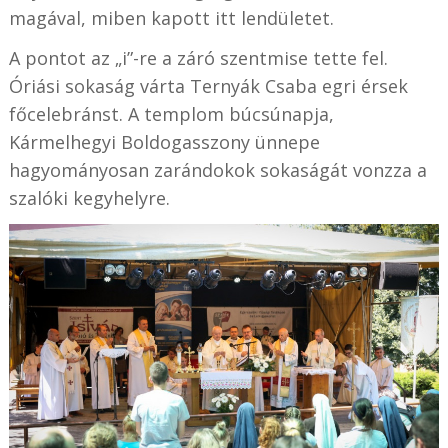
magával, miben kapott itt lendületet.
A pontot az „i”-re a záró szentmise tette fel.
Óriási sokaság várta Ternyák Csaba egri érsek
főcelebránst. A templom búcsúnapja,
Kármelhegyi Boldogasszony ünnepe
hagyományosan zarándokok sokaságát vonzza a
szalóki kegyhelyre.