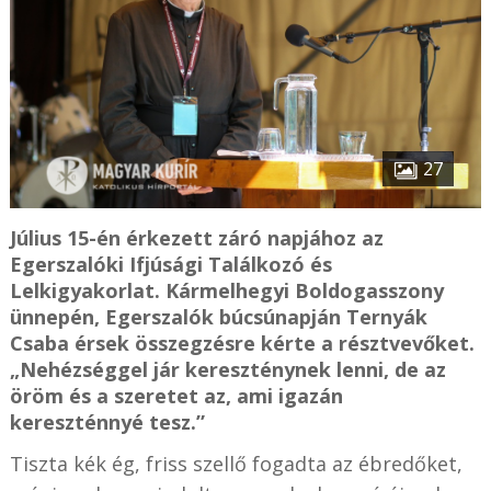
27
Július 15-én érkezett záró napjához az
Egerszalóki Ifjúsági Találkozó és
Lelkigyakorlat. Kármelhegyi Boldogasszony
ünnepén, Egerszalók búcsúnapján Ternyák
Csaba érsek összegzésre kérte a résztvevőket.
„Nehézséggel jár kereszténynek lenni, de az
öröm és a szeretet az, ami igazán
kereszténnyé tesz.”
Tiszta kék ég, friss szellő fogadta az ébredőket,