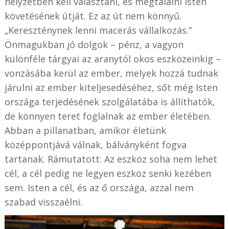
helyzetben kell választani, és megtalálni Isten
követésének útját. Ez az út nem könnyű.
„Kereszténynek lenni macerás vállalkozás.”
Önmagukban jó dolgok – pénz, a vagyon
különféle tárgyai az aranytól okos eszközeinkig –
vonzásába kerül az ember, melyek hozzá tudnak
járulni az ember kiteljesedéséhez, sőt még Isten
országa terjedésének szolgálatába is állíthatók,
de könnyen teret foglalnak az ember életében.
Abban a pillanatban, amikor életünk
középpontjává válnak, bálványként fogva
tartanak. Rámutatott: Az eszköz soha nem lehet
cél, a cél pedig ne legyen eszköz senki kezében
sem. Isten a cél, és az ő országa, azzal nem
szabad visszaélni.