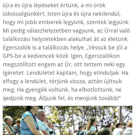
újra és újra lépéseket értünk, a mi örök
üdvösségünkért. Isten újra és újra nekilendül,
hogy mi jobb emberek legyünk, szentek legyünk.
Mi pedig válaszhelyzetben vagyunk, az Úrral való
találkozási helyzetekben alakulhat át az életünk.
Egerszalók is a találkozás helye. „Véssük be jól a
GPS-be a kedvencek közé. Igen, Egerszalókon
megszólított engem az Úr, ott tettem neki egy
ígéretet. Lendületet kaptam, hogy elinduljak. Ha
elfogy a lendület, térjünk vissza, aztán újítsuk
meg. Ha gyengék voltunk, ha elbotlottunk, ne
ijedjünk meg. Álljunk fel, és menjünk tovább!”