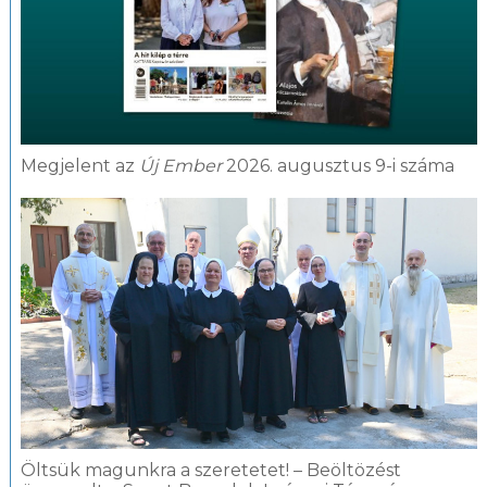
Megjelent az
Új Ember
2026. augusztus 9-i száma
Öltsük magunkra a szeretetet! – Beöltözést