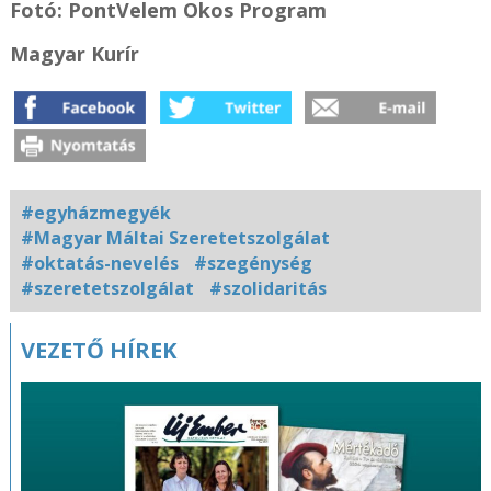
Fotó: PontVelem Okos Program
Magyar Kurír
#egyházmegyék
#Magyar Máltai Szeretetszolgálat
#oktatás-nevelés
#szegénység
#szeretetszolgálat
#szolidaritás
Kapcsolódó
VEZETŐ HÍREK
fotógaléria