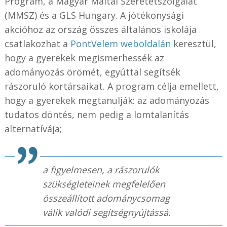
Program, a Magyar Máltai Szeretetszolgálat
(MMSZ) és a GLS Hungary. A jótékonysági
akcióhoz az ország összes általános iskolája
csatlakozhat a
PontVelem weboldalán
keresztül,
hogy a gyerekek megismerhessék az
adományozás örömét, egyúttal segítsék
rászoruló kortársaikat. A program célja emellett,
hogy a gyerekek megtanulják: az adományozás
tudatos döntés, nem pedig a lomtalanítás
alternatívája;
a figyelmesen, a rászorulók
szükségleteinek megfelelően
összeállított adománycsomag
válik valódi segítségnyújtássá.