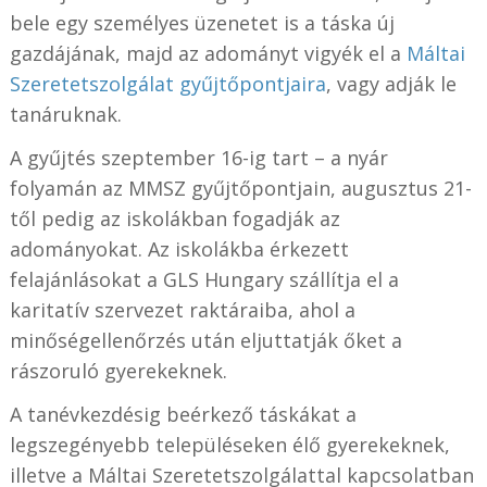
bele egy személyes üzenetet is a táska új
gazdájának, majd az adományt vigyék el a
Máltai
Szeretetszolgálat gyűjtőpontjaira
, vagy adják le
tanáruknak.
A gyűjtés szeptember 16-ig tart – a nyár
folyamán az MMSZ gyűjtőpontjain, augusztus 21-
től pedig az iskolákban fogadják az
adományokat. Az iskolákba érkezett
felajánlásokat a GLS Hungary szállítja el a
karitatív szervezet raktáraiba, ahol a
minőségellenőrzés után eljuttatják őket a
rászoruló gyerekeknek.
A tanévkezdésig beérkező táskákat a
legszegényebb településeken élő gyerekeknek,
illetve a Máltai Szeretetszolgálattal kapcsolatban