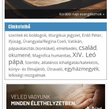
Korábbi napi evangéliumok »
Címkefelhő
szentek és boldogok
,
liturgikus jegyzet
,
Erdő Péter
,
ifjúság
,
Úrangyala/Regina Coeli
,
Vatikán
,
család
pápaválasztás (konklávé)
,
elmélkedés
,
,
XIV. Leó
ökumené
,
Magnifica humanitas
,
pápa
,
Szentév
,
általános kihallgatás/katekézis
,
egyházmegyék
könyv- és filmajánló
,
Útravaló
,
,
lelkiségi mozgalmak