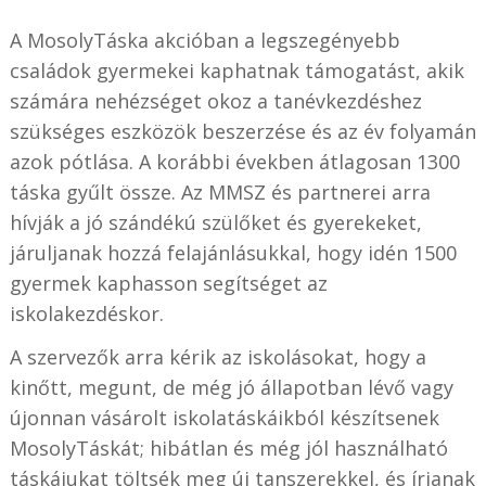
A MosolyTáska akcióban a legszegényebb
családok gyermekei kaphatnak támogatást, akik
számára nehézséget okoz a tanévkezdéshez
szükséges eszközök beszerzése és az év folyamán
azok pótlása. A korábbi években átlagosan 1300
táska gyűlt össze. Az MMSZ és partnerei arra
hívják a jó szándékú szülőket és gyerekeket,
járuljanak hozzá felajánlásukkal, hogy idén 1500
gyermek kaphasson segítséget az
iskolakezdéskor.
A szervezők arra kérik az iskolásokat, hogy a
kinőtt, megunt, de még jó állapotban lévő vagy
újonnan vásárolt iskolatáskáikból készítsenek
MosolyTáskát; hibátlan és még jól használható
táskájukat töltsék meg új tanszerekkel, és írjanak