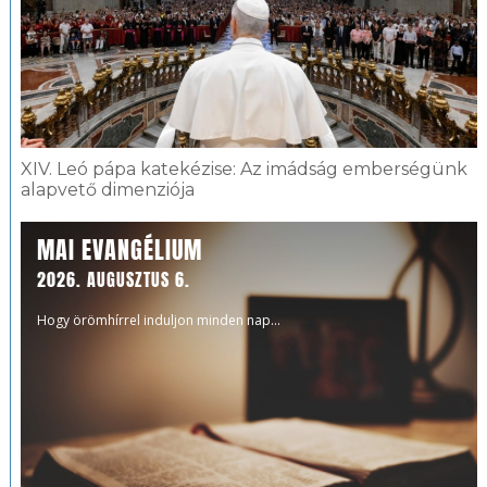
XIV. Leó pápa katekézise: Az imádság emberségünk
alapvető dimenziója
MAI EVANGÉLIUM
2026. AUGUSZTUS 6.
Hogy örömhírrel induljon minden nap...