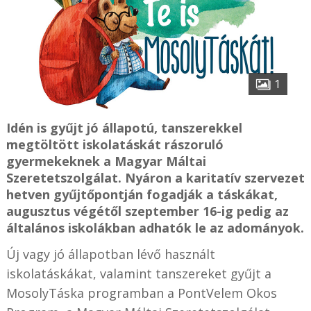
1
Idén is gyűjt jó állapotú, tanszerekkel
megtöltött iskolatáskát rászoruló
gyermekeknek a Magyar Máltai
Szeretetszolgálat. Nyáron a karitatív szervezet
hetven gyűjtőpontján fogadják a táskákat,
augusztus végétől szeptember 16-ig pedig az
általános iskolákban adhatók le az adományok.
Új vagy jó állapotban lévő használt
iskolatáskákat, valamint tanszereket gyűjt a
MosolyTáska programban a PontVelem Okos