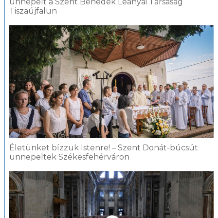
ünnepelt a Szent Benedek Leányai Társaság
Tiszaújfalun
Életünket bízzuk Istenre! – Szent Donát-búcsút
ünnepeltek Székesfehérváron