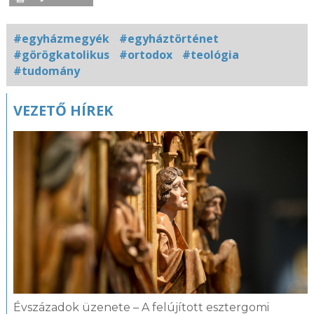
#egyházmegyék
#egyháztörténet
#görögkatolikus
#ortodox
#teológia
#tudomány
Kapcsolódó
VEZETŐ HÍREK
fotógaléria
Évszázadok üzenete – A felújított esztergomi