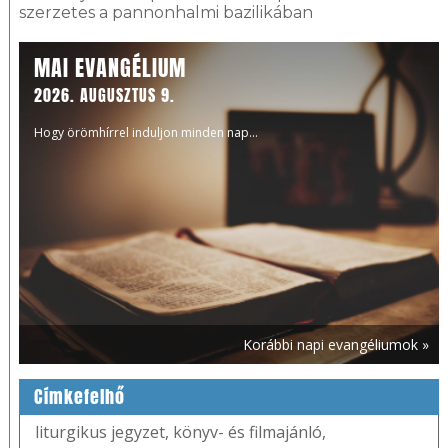
szerzetes a pannonhalmi bazilikában
MAI EVANGÉLIUM
2026. AUGUSZTUS 9.
Hogy örömhírrel induljon minden nap...
Korábbi napi evangéliumok »
Címkefelhő
liturgikus jegyzet
,
könyv- és filmajánló
,