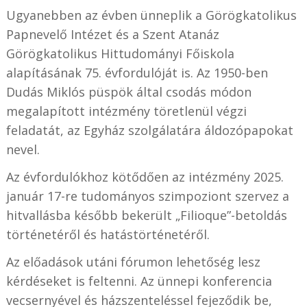
Ugyanebben az évben ünneplik a Görögkatolikus
Papnevelő Intézet és a Szent Atanáz
Görögkatolikus Hittudományi Főiskola
alapításának 75. évfordulóját is. Az 1950-ben
Dudás Miklós püspök által csodás módon
megalapított intézmény töretlenül végzi
feladatát, az Egyház szolgálatára áldozópapokat
nevel.
Az évfordulókhoz kötődően az intézmény 2025.
január 17-re tudományos szimpoziont szervez a
hitvallásba később bekerült „Filioque”-betoldás
történetéről és hatástörténetéről.
Az előadások utáni fórumon lehetőség lesz
kérdéseket is feltenni. Az ünnepi konferencia
vecsernyével és házszenteléssel fejeződik be,