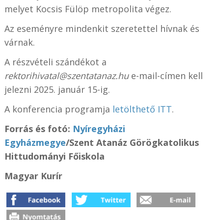
melyet Kocsis Fülöp metropolita végez.
Az eseményre mindenkit szeretettel hívnak és
várnak.
A részvételi szándékot a
rektorihivatal@szentatanaz.hu
e-mail-címen kell
jelezni 2025. január 15-ig.
A konferencia programja
letölthető ITT
.
Forrás és fotó:
Nyíregyházi
Egyházmegye
/
Szent Atanáz Görögkatolikus
Hittudományi Főiskola
Magyar Kurír