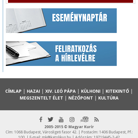
|
|
|
|
|
CÍMLAP
HAZAI
XIV. LEÓ PÁPA
KÜLHONI
KITEKINTŐ
|
|
MEGSZENTELT ÉLET
NÉZŐPONT
KULTÚRA
2005-2015 © Magyar Kurír
Cím: 1068 Budapest, Városligeti fasor 42. | Postacím: 1406 Budapest, Pf.:
100. | E-mail:
mk@katolikus.hu
| Adószám: 19719445-2-42