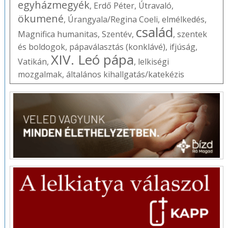
egyházmegyék
,
Erdő Péter
,
Útravaló
,
ökumené
,
Úrangyala/Regina Coeli
,
elmélkedés
,
család
Magnifica humanitas
,
Szentév
,
,
szentek
és boldogok
,
pápaválasztás (konklávé)
,
ifjúság
,
XIV. Leó pápa
Vatikán
,
,
lelkiségi
mozgalmak
,
általános kihallgatás/katekézis