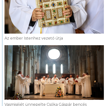
Az ember Istenhez vezető útja
Vasmiséjét ünnepelte Csóka Gáspár bencés