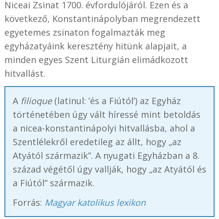
Niceai Zsinat 1700. évfordulójáról. Ezen és a
következő, Konstantinápolyban megrendezett
egyetemes zsinaton fogalmazták meg
egyházatyáink keresztény hitünk alapjait, a
minden egyes Szent Liturgián elimádkozott
hitvallást.
A
filioque
(latinul: ’és a Fiútól’) az Egyház
történetében úgy vált híressé mint betoldás
a nicea-konstantinápolyi hitvallásba, ahol a
Szentlélekről eredetileg az állt, hogy „az
Atyától származik”. A nyugati Egyházban a 8.
század végétől úgy vallják, hogy „az Atyától és
a Fiútól” származik.
Forrás:
Magyar katolikus lexikon