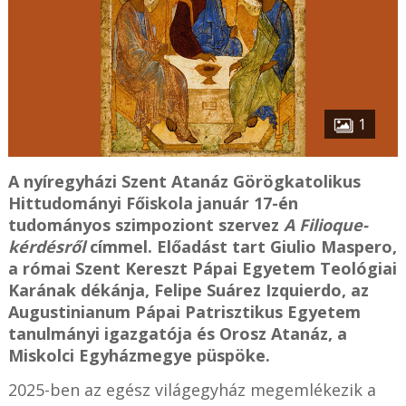
1
A nyíregyházi Szent Atanáz Görögkatolikus
Hittudományi Főiskola január 17-én
tudományos szimpoziont szervez
A Filioque-
kérdésről
címmel. Előadást tart Giulio Maspero,
a római Szent Kereszt Pápai Egyetem Teológiai
Karának dékánja, Felipe Suárez Izquierdo, az
Augustinianum Pápai Patrisztikus Egyetem
tanulmányi igazgatója és Orosz Atanáz, a
Miskolci Egyházmegye püspöke.
2025-ben az egész világegyház megemlékezik a