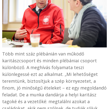
Több mint száz plébánián van működő
karitászcsoport és minden plébániai csoport
különböző. A meghívás folyamata teszi
különlegessé ezt az alkalmat. „Mi lehetőséget
teremtünk, biztosítjuk a szép környezetet, a
finom, jó minőségű ételeket – ez egy megoldandó
feladat. De a munka dandárja a helyi karitász
tagoké és a vezetőké: megtalálni azokat a
családokat, akik nem szólnak, de tudják róluk,