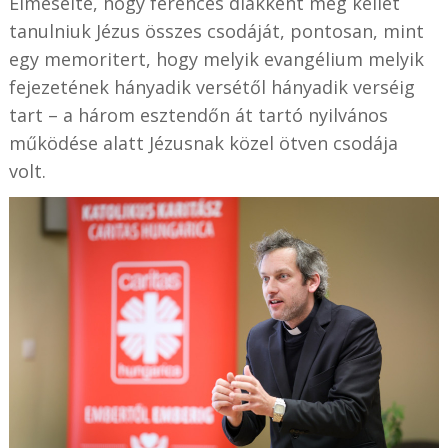
Elmesélte, hogy ferences diákként meg kellet
tanulniuk Jézus összes csodáját, pontosan, mint
egy memoritert, hogy melyik evangélium melyik
fejezetének hányadik versétől hányadik verséig
tart – a három esztendőn át tartó nyilvános
működése alatt Jézusnak közel ötven csodája
volt.