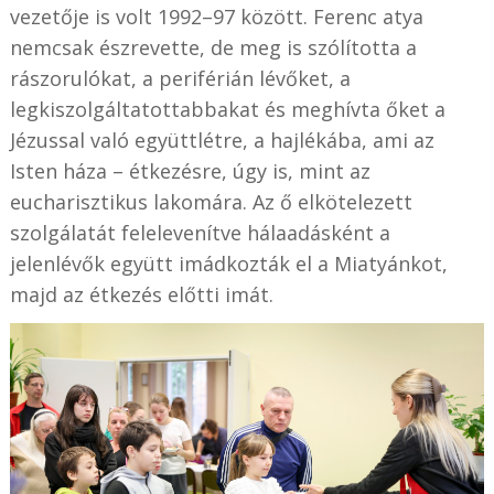
vezetője is volt 1992–97 között. Ferenc atya
nemcsak észrevette, de meg is szólította a
rászorulókat, a periférián lévőket, a
legkiszolgáltatottabbakat és meghívta őket a
Jézussal való együttlétre, a hajlékába, ami az
Isten háza – étkezésre, úgy is, mint az
eucharisztikus lakomára. Az ő elkötelezett
szolgálatát felelevenítve hálaadásként a
jelenlévők együtt imádkozták el a Miatyánkot,
majd az étkezés előtti imát.