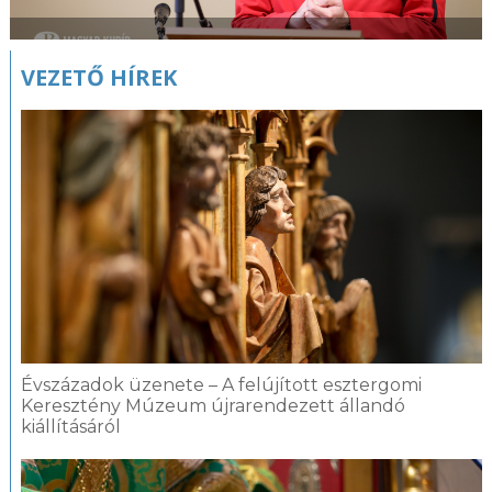
VEZETŐ HÍREK
Évszázadok üzenete – A felújított esztergomi
Keresztény Múzeum újrarendezett állandó
kiállításáról