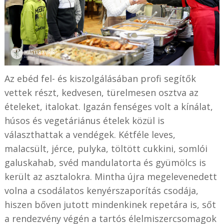
Az ebéd fel- és kiszolgálásában profi segítők
vettek részt, kedvesen, türelmesen osztva az
ételeket, italokat. Igazán fenséges volt a kínálat,
húsos és vegetáriánus ételek közül is
választhattak a vendégek. Kétféle leves,
malacsült, jérce, pulyka, töltött cukkini, somlói
galuskahab, svéd mandulatorta és gyümölcs is
került az asztalokra. Mintha újra megelevenedett
volna a csodálatos kenyérszaporítás csodája,
hiszen bőven jutott mindenkinek repetára is, sőt
a rendezvény végén a tartós élelmiszercsomagok