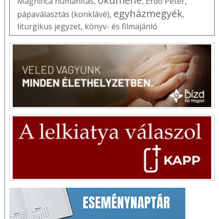
ökumené
Magnifica humanitas
,
,
Erdő Péter
,
egyházmegyék
pápaválasztás (konklávé)
,
,
liturgikus jegyzet
,
könyv- és filmajánló