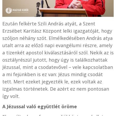
Ezután felkérte Szili András atyát, a Szent
Erzsébet Karitász Központ lelki igazgatóját, hogy
szóljon néhány szót. Elmélkedésében András atya
utalt arra az előző napi evangélumi részre, amely
a tizenkét apostol kiválasztásáról szól. Nekik az is
osztályrészül jutott, hogy úgy is találkozhattak
Jézussal, mint a csodatevővel – vele kapcsolatban
a mi fejünkben is
ez van
: Jézus mindig csodát
tett. Mert ezeket jegyezték le, ezek voltak az
izgalmas történetek. De azért ez nem pontosan
így volt.
A Jézussal való együttlét öröme