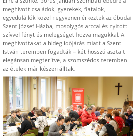
Erre a szürke, borús januári szombati ebédre a
meghívott családok, gyerekek, fiatalok,
egyedülállók közel negyvenen érkeztek az óbudai
Szent József Házba, mosolygós arccal és nyitott
szívvel fényt és melegséget hozva magukkal. A
meghívottakat a hideg időjárás miatt a Szent
István teremben fogadták – két hosszú asztalt
elegánsan megterítve, a szomszédos teremben
az ételek már készen álltak.