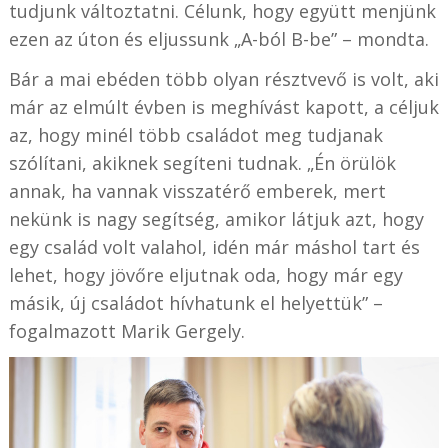
tudjunk
változtatni. Célunk, hogy együtt menjünk
ezen az úton és eljussunk „A-ból B-be” – mondta.
Bár a mai ebéden több olyan résztvevő is volt, aki
már az elmúlt évben is meghívást kapott, a céljuk
az, hogy minél több családot meg tudjanak
szólítani, akiknek segíteni tudnak. „Én örülök
annak, ha vannak visszatérő emberek, mert
nekünk is nagy segítség, amikor látjuk azt, hogy
egy család volt valahol, idén már máshol tart és
lehet, hogy jövőre eljutnak oda, hogy már egy
másik, új családot hívhatunk el helyettük” –
fogalmazott Marik Gergely.