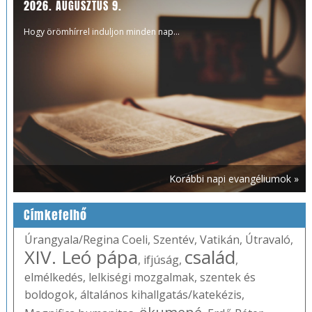
2026. AUGUSZTUS 9.
Hogy örömhírrel induljon minden nap...
Korábbi napi evangéliumok »
Címkefelhő
Úrangyala/Regina Coeli
,
Szentév
,
Vatikán
,
Útravaló
,
XIV. Leó pápa
család
,
ifjúság
,
,
elmélkedés
,
lelkiségi mozgalmak
,
szentek és
boldogok
,
általános kihallgatás/katekézis
,