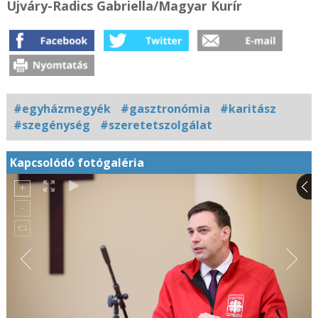
Ujváry-Radics Gabriella/Magyar Kurír
#egyházmegyék
#gasztronómia
#karitász
#szegénység
#szeretetszolgálat
Kapcsolódó fotógaléria