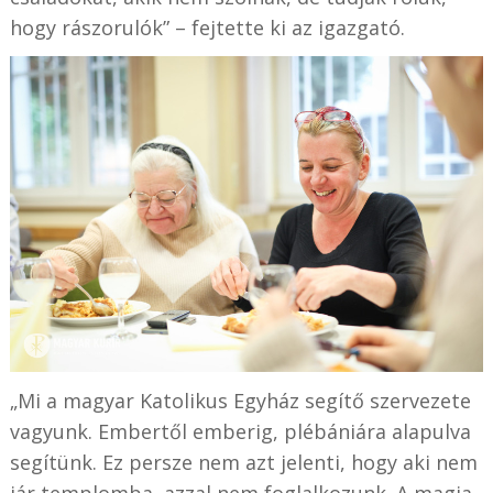
hogy rászorulók” – fejtette ki az igazgató.
„Mi a magyar Katolikus Egyház segítő szervezete
vagyunk. Embertől emberig, plébániára alapulva
segítünk. Ez persze nem azt jelenti, hogy aki nem
jár templomba, azzal nem foglalkozunk. A magja,