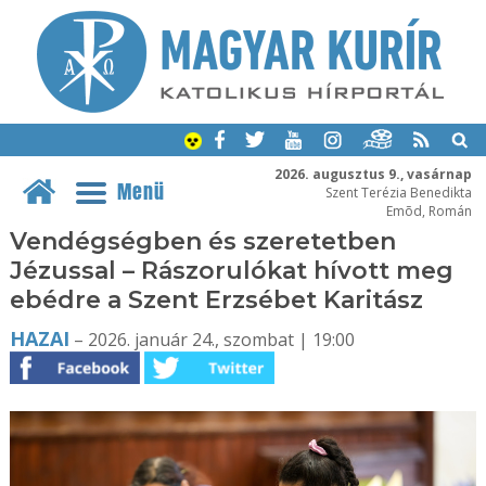
2026. augusztus 9., vasárnap
Menü
Szent Terézia Benedikta
Emõd, Román
Vendégségben és szeretetben
Jézussal – Rászorulókat hívott meg
ebédre a Szent Erzsébet Karitász
HAZAI
– 2026. január 24., szombat | 19:00