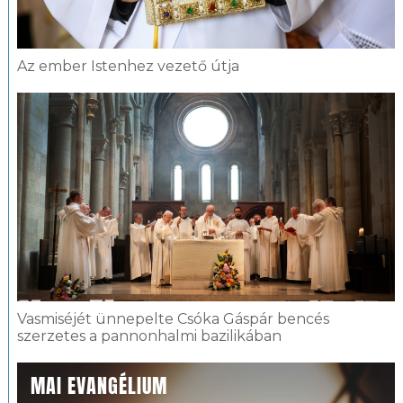
Az ember Istenhez vezető útja
Vasmiséjét ünnepelte Csóka Gáspár bencés
szerzetes a pannonhalmi bazilikában
MAI EVANGÉLIUM