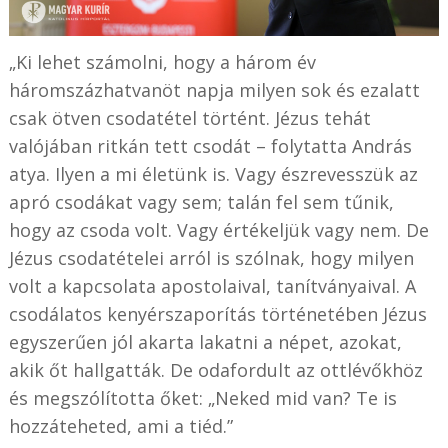
„Ki lehet számolni, hogy a három év
háromszázhatvanöt napja milyen sok és ezalatt
csak ötven csodatétel történt. Jézus tehát
valójában ritkán tett csodát – folytatta András
atya. Ilyen a mi életünk is. Vagy észrevesszük az
apró csodákat vagy sem; talán fel sem tűnik,
hogy az csoda volt. Vagy értékeljük vagy nem. De
Jézus csodatételei arról is szólnak, hogy milyen
volt a kapcsolata apostolaival, tanítványaival. A
csodálatos kenyérszaporítás történetében Jézus
egyszerűen jól akarta lakatni a népet, azokat,
akik őt hallgatták. De odafordult az ottlévőkhöz
és megszólította őket: „Neked mid van? Te is
hozzáteheted, ami a tiéd.”