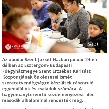
21
Az óbudai Szent József Házban január 24-én
délben az Esztergom-Budapesti
Főegyházmegye Szent Erzsébet Karitász
Központjának önkéntesei ismét
szeretetvendégségre készültek rászoruló
egyedülállók és családok számára. A
hagyományteremtő kezdeményezést idén
második alkalommal rendezték meg.