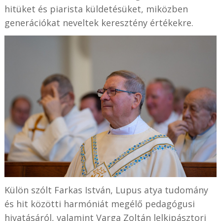
hitüket és piarista küldetésüket, miközben
generációkat neveltek keresztény értékekre.
Külön szólt Farkas István, Lupus atya tudomány
és hit közötti harmóniát megélő pedagógusi
hivatásáról, valamint Varga Zoltán lelkipásztori