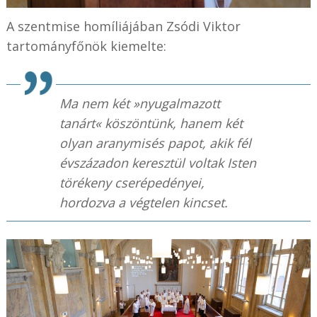
A szentmise homíliájában Zsódi Viktor
tartományfőnök kiemelte:
Ma nem két »nyugalmazott
tanárt« köszöntünk, hanem két
olyan aranymisés papot, akik fél
évszázadon keresztül voltak Isten
törékeny cserépedényei,
hordozva a végtelen kincset.