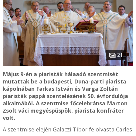
21
Május 9-én a piaristák hálaadó szentmisét
mutattak be a budapesti, Duna-parti piarista
kápolnában Farkas István és Varga Zoltán
piaristák pappá szentelésének 50. évfordulója
alkalmából. A szentmise főcelebránsa Marton
Zsolt váci megyéspüspök, piarista konfráter
volt.
A szentmise elején Galaczi Tibor felolvasta Carles