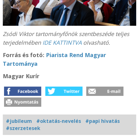
Zsódi Viktor tartományfőnök szentbeszéde teljes
terjedelmében
IDE KATTINTVA
olvasható.
Forrás és fotó:
Piarista Rend Magyar
Tartománya
Magyar Kurír
#jubileum
#oktatás-nevelés
#papi hivatás
#szerzetesek