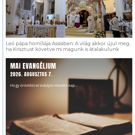
Leó pápa homíliája Assisiben: A világ akkor újul meg,
ha Krisztust követve mi magunk is átalakulunk
MAI EVANGÉLIUM
2026. AUGUSZTUS 7.
Hogy örömhírrel induljon minden nap...