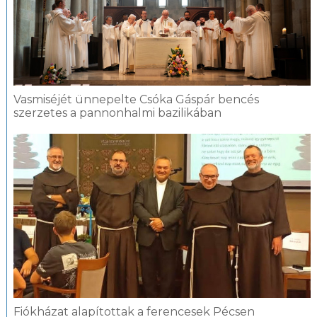
Vasmiséjét ünnepelte Csóka Gáspár bencés
szerzetes a pannonhalmi bazilikában
Fiókházat alapítottak a ferencesek Pécsen