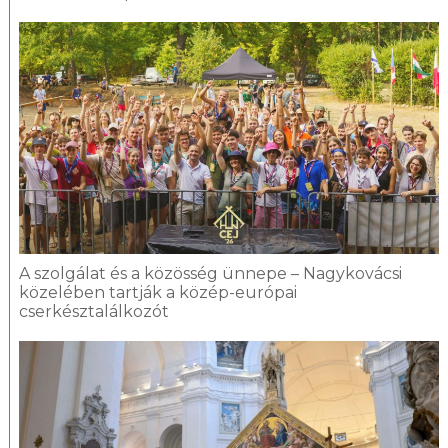
A szolgálat és a közösség ünnepe – Nagykovácsi
közelében tartják a közép-európai
cserkésztalálkozót