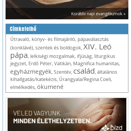
Korábbi napi evangéliumok »
Címkefelhő
Útravaló
,
könyv- és filmajánló
,
pápaválasztás
XIV. Leó
(konklávé)
,
szentek és boldogok
,
pápa
,
lelkiségi mozgalmak
,
ifjúság
,
liturgikus
jegyzet
,
Erdő Péter
,
Vatikán
,
Magnifica humanitas
,
család
egyházmegyék
,
Szentév
,
,
általános
kihallgatás/katekézis
,
Úrangyala/Regina Coeli
,
ökumené
elmélkedés
,