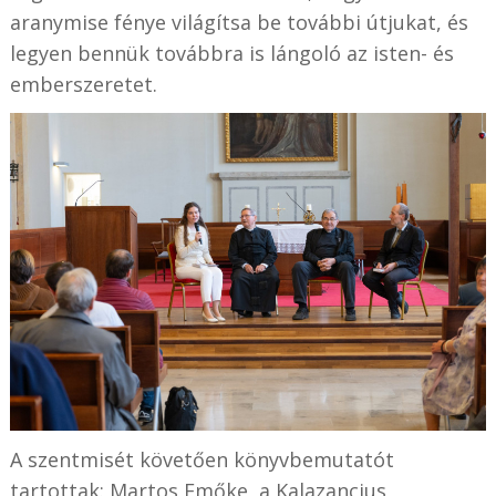
aranymise fénye világítsa be további útjukat, és
legyen bennük továbbra is lángoló az isten- és
emberszeretet.
A szentmisét követően könyvbemutatót
tartottak: Martos Emőke, a Kalazancius