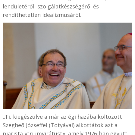
lendületéről, szolgálatkészségéről és
rendíthetetlen idealizmusáról.
„Ti, kiegészülve a már az égi hazába költözött
Szegheő Józseffel (Totyával) alkottátok azt a
piarista »triumvirátust«, amely 1976-ban együtt