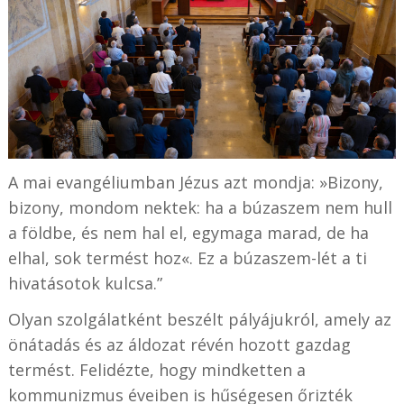
A mai evangéliumban Jézus azt mondja: »Bizony,
bizony, mondom nektek: ha a búzaszem nem hull
a földbe, és nem hal el, egymaga marad, de ha
elhal, sok termést hoz«. Ez a búzaszem-lét a ti
hivatásotok kulcsa.”
Olyan szolgálatként beszélt pályájukról, amely az
önátadás és az áldozat révén hozott gazdag
termést. Felidézte, hogy mindketten a
kommunizmus éveiben is hűségesen őrizték