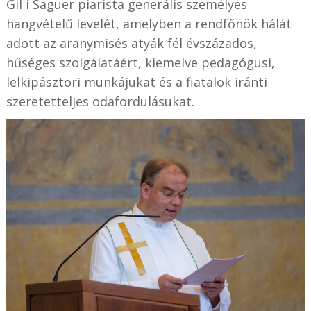
Gil i Saguer piarista generális személyes
hangvételű levelét, amelyben a rendfőnök hálát
adott az aranymisés atyák fél évszázados,
hűséges szolgálatáért, kiemelve pedagógusi,
lelkipásztori munkájukat és a fiatalok iránti
szeretetteljes odafordulásukat.