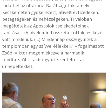
indult el az oltárhoz. Barátságotok, amely
Kecskeméten gyökerezett, átívelt évtizedeken,
betegségeken és nehézségeken. Ti valóban
megéltétek az Apostolok cselekedeteinek
tanítását: »A hívek mind összetartottak, és közös
volt mindenük. (…) Mindennap összegyűltek a
templomban egy szívvel-lélekkel«” – fogalmazott
Zsódi Viktor megemlékezve a harmadik
rendtársról is, akit együtt szenteltek az
ünnepeltekkel.