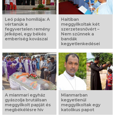
Leó pápa homíliája: A
Haitiban
vértanúk a
meggyilkoltak két
fegyvertelen remény
szerzetesnővért –
jelképei, egy békés
Nem szűnnek a
emberiség kovászai
bandák
kegyetlenkedései
A mianmari egyház
Mianmarban
gyászolja brutálisan
kegyetlenül
meggyilkolt papját és
meggyilkoltak egy
megbékélésre hív
katolikus papot