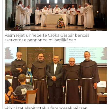
Vasmiséjét ünnepelte Csóka Gáspár bencés
szerzetes a pannonhalmi bazilikában
Fiókházat alapítottak a ferencesek Pécsen