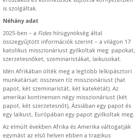
is szolgáltak.
Néhány adat
2025-ben – a
Fides
hírügynökség által
összegyűjtött információk szerint – a világon 17
katolikus misszionáriust gyilkoltak meg: papokat,
szerzetesnőket, szeminaristákat, laikusokat.
Idén Afrikában ölték meg a legtöbb lelkipásztori
munkatársat: összesen tíz misszionáriust (hat
papot, két szeminaristát, két katekétát). Az
amerikai kontinensen négy misszionáriust (két
papot, két szerzetesnőt), Ázsiában egy papot és
egy laikust, Európában egy papot gyilkoltak meg.
Az elmúlt években Afrika és Amerika váltogatják
egymást az első helyen ebben a tragikus