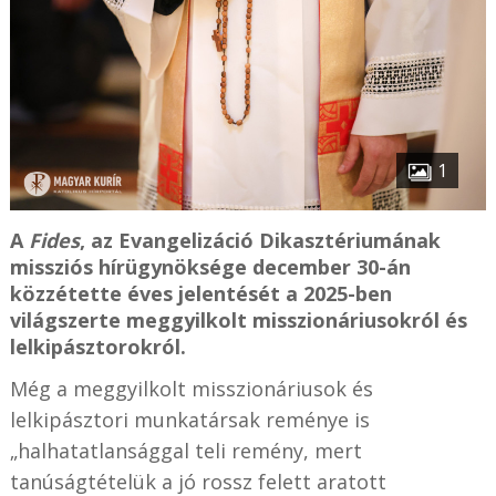
1
A
Fides
, az Evangelizáció Dikasztériumának
missziós hírügynöksége december 30-án
közzétette éves jelentését a 2025-ben
világszerte meggyilkolt misszionáriusokról és
lelkipásztorokról.
Még a meggyilkolt misszionáriusok és
lelkipásztori munkatársak reménye is
„halhatatlansággal teli remény, mert
tanúságtételük a jó rossz felett aratott