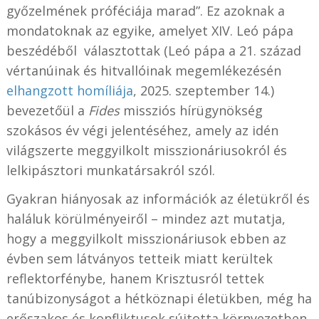
győzelmének próféciája marad”. Ez azoknak a
mondatoknak az egyike, amelyet XIV. Leó pápa
beszédéből választottak (Leó pápa a 21. század
vértanúinak és hitvallóinak megemlékezésén
elhangzott homíliája
, 2025. szeptember 14.)
bevezetőül a
Fides
missziós hírügynökség
szokásos év végi jelentéséhez, amely az idén
világszerte meggyilkolt misszionáriusokról és
lelkipásztori munkatársakról szól.
Gyakran hiányosak az információk az életükről és
haláluk körülményeiről – mindez azt mutatja,
hogy a meggyilkolt misszionáriusok ebben az
évben sem látványos tetteik miatt kerültek
reflektorfénybe, hanem Krisztusról tettek
tanúbizonyságot a hétköznapi életükben, még ha
erőszakos és konfliktusok sújtotta környezetben