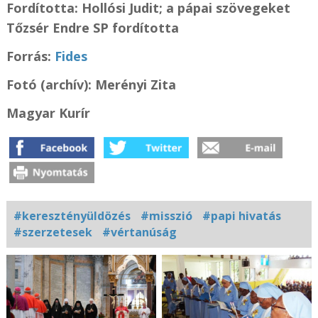
Fordította:
Hollósi Judit; a pápai szövegeket
Tőzsér Endre SP fordította
Forrás:
Fides
Fotó (archív): Merényi Zita
Magyar Kurír
#keresztényüldözés
#misszió
#papi hivatás
#szerzetesek
#vértanúság
Kapcsolódó
fotógaléria