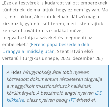
„Ezek a testvérek is kudarcot vallott embereknek
tűnhetnek, de ma látjuk, hogy ez nem így van. Ma
is, mint akkor, áldozatuk elhalni látszó magja
kicsírázik, gyümölcsöt terem, mert Isten rajtuk
keresztül továbbra is csodákat művel,
megváltoztatja a szíveket és megmenti az
embereket.” (
Ferenc pápa beszéde a déli
Úrangyala imádság után
, Szent István első
vértanú liturgikus ünnepe, 2023. december 26.)
A
Fides
hírügynökség által több nyelven
közreadott dokumentum részletesen tárgyalja
a meggyilkolt misszionáriusok halálának
körülményeit. A beszámoló angol nyelven
IDE
klikkelve
, olasz nyelven pedig
ITT
érhető el.