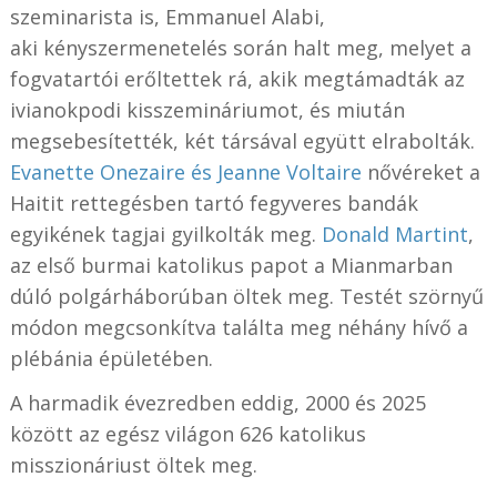
szeminarista is, Emmanuel Alabi,
aki kényszermenetelés során halt meg, melyet a
fogvatartói erőltettek rá, akik megtámadták az
ivianokpodi kisszemináriumot, és miután
megsebesítették, két társával együtt elrabolták.
Evanette Onezaire és Jeanne Voltaire
nővéreket a
Haitit rettegésben tartó fegyveres bandák
egyikének tagjai gyilkolták meg.
Donald Martint
,
az első burmai katolikus papot a Mianmarban
dúló polgárháborúban öltek meg. Testét szörnyű
módon megcsonkítva találta meg néhány hívő a
plébánia épületében.
A harmadik évezredben eddig, 2000 és 2025
között az egész világon 626 katolikus
misszionáriust öltek meg.