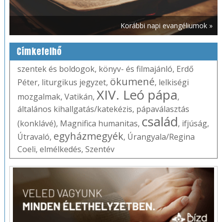
Korábbi napi evangéliumok »
Címkefelhő
szentek és boldogok
,
könyv- és filmajánló
,
Erdő
ökumené
Péter
,
liturgikus jegyzet
,
,
lelkiségi
XIV. Leó pápa
mozgalmak
,
Vatikán
,
,
általános kihallgatás/katekézis
,
pápaválasztás
család
(konklávé)
,
Magnifica humanitas
,
,
ifjúság
,
egyházmegyék
Útravaló
,
,
Úrangyala/Regina
Coeli
,
elmélkedés
,
Szentév