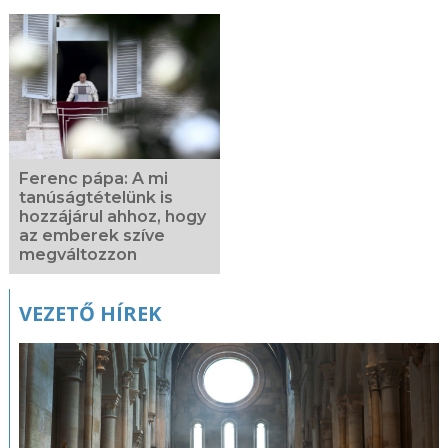
Ferenc pápa: A mi
tanúságtételünk is
hozzájárul ahhoz, hogy
az emberek szíve
megváltozzon
VEZETŐ HÍREK