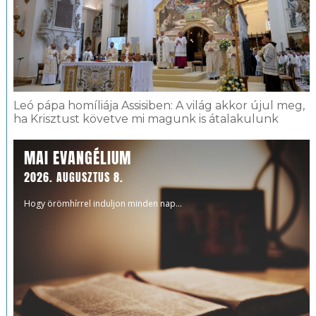
Leó pápa homíliája Assisiben: A világ akkor újul meg,
ha Krisztust követve mi magunk is átalakulunk
MAI EVANGÉLIUM
2026. AUGUSZTUS 8.
Hogy örömhírrel induljon minden nap...