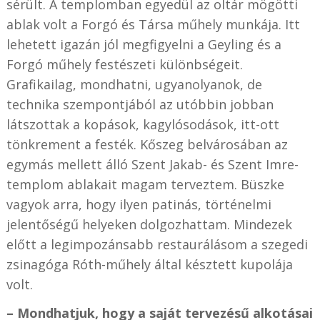
sérült. A templomban egyedül az oltár mögötti
ablak volt a Forgó és Társa műhely munkája. Itt
lehetett igazán jól megfigyelni a Geyling és a
Forgó műhely festészeti különbségeit.
Grafikailag, mondhatni, ugyanolyanok, de
technika szempontjából az utóbbin jobban
látszottak a kopások, kagylósodások, itt-ott
tönkrement a festék. Kőszeg belvárosában az
egymás mellett álló Szent Jakab- és Szent Imre-
templom ablakait magam terveztem. Büszke
vagyok arra, hogy ilyen patinás, történelmi
jelentőségű helyeken dolgozhattam. Mindezek
előtt a legimpozánsabb restaurálásom a szegedi
zsinagóga Róth-műhely által késztett kupolája
volt.
– Mondhatjuk, hogy a saját tervezésű alkotásai