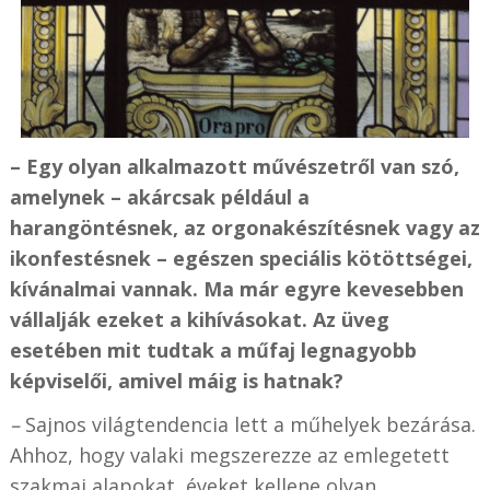
– Egy olyan alkalmazott művészetről van szó,
amelynek – akárcsak például a
harangöntésnek, az orgonakészítésnek vagy az
ikonfestésnek – egészen speciális kötöttségei,
kívánalmai vannak. Ma már egyre kevesebben
vállalják ezeket a kihívásokat. Az üveg
esetében mit tudtak a műfaj legnagyobb
képviselői, amivel máig is hatnak?
–
Sajnos világtendencia lett a műhelyek bezárása.
Ahhoz, hogy valaki megszerezze az emlegetett
szakmai alapokat, éveket kellene olyan