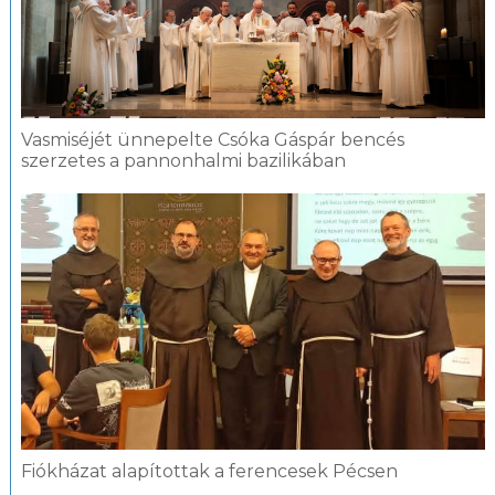
Vasmiséjét ünnepelte Csóka Gáspár bencés
szerzetes a pannonhalmi bazilikában
Fiókházat alapítottak a ferencesek Pécsen