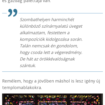
és gazdag palettája van.
Szombathelyen harminchét
különböző színárnyalatú üveget
alkalmaztam, festettem a
kompozíciók kidolgozása során.
Talán nemcsak én gondolom,
hogy csoda lett a végeredmény.
De hát az örökkévalóságnak
szántuk.
Remélem, hogy a jövőben máshol is lesz igény új
templomablakokra.