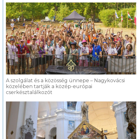
A szolgálat és a közösség ünnepe – Nagykovácsi
közelében tartják a közép-európai
cserkésztalálkozót