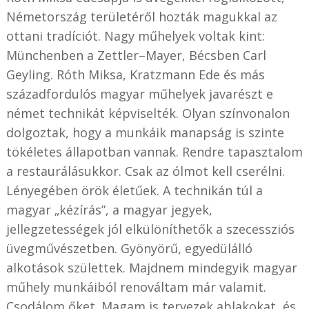
Németország területéről hozták magukkal az
ottani tradíciót. Nagy műhelyek voltak kint:
Münchenben a Zettler–Mayer, Bécsben Carl
Geyling. Róth Miksa, Kratzmann Ede és más
századfordulós magyar műhelyek javarészt e
német technikát képviselték. Olyan színvonalon
dolgoztak, hogy a munkáik manapság is szinte
tökéletes állapotban vannak. Rendre tapasztalom
a restaurálásukkor. Csak az ólmot kell cserélni.
Lényegében örök életűek. A technikán túl a
magyar „kézírás”, a magyar jegyek,
jellegzetességek jól elkülöníthetők a szecessziós
üvegművészetben. Gyönyörű, egyedülálló
alkotások születtek. Majdnem mindegyik magyar
műhely munkáiból renováltam már valamit.
Csodálom őket. Magam is tervezek ablakokat, és