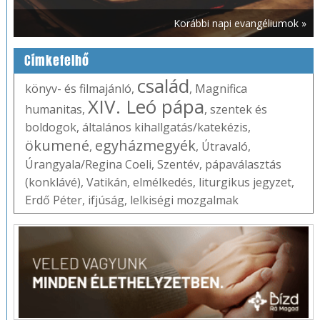
Korábbi napi evangéliumok »
Címkefelhő
család
könyv- és filmajánló
,
,
Magnifica
XIV. Leó pápa
humanitas
,
,
szentek és
boldogok
,
általános kihallgatás/katekézis
,
ökumené
egyházmegyék
,
,
Útravaló
,
Úrangyala/Regina Coeli
,
Szentév
,
pápaválasztás
(konklávé)
,
Vatikán
,
elmélkedés
,
liturgikus jegyzet
,
Erdő Péter
,
ifjúság
,
lelkiségi mozgalmak