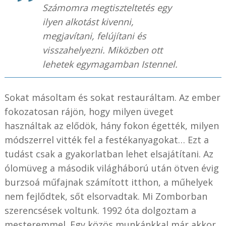
Számomra megtiszteltetés egy
ilyen alkotást kivenni,
megjavítani, felújítani és
visszahelyezni. Miközben ott
lehetek egymagamban Istennel.
Sokat másoltam és sokat restauráltam. Az ember
fokozatosan rájön, hogy milyen üveget
használtak az elődök, hány fokon égették, milyen
módszerrel vitték fel a festékanyagokat… Ezt a
tudást csak a gyakorlatban lehet elsajátítani. Az
ólomüveg a második világháború után ötven évig
burzsoá műfajnak számított itthon, a műhelyek
nem fejlődtek, sőt elsorvadtak. Mi Zomborban
szerencsések voltunk. 1992 óta dolgoztam a
mesteremmel. Egy közös munkánkkal már akkor