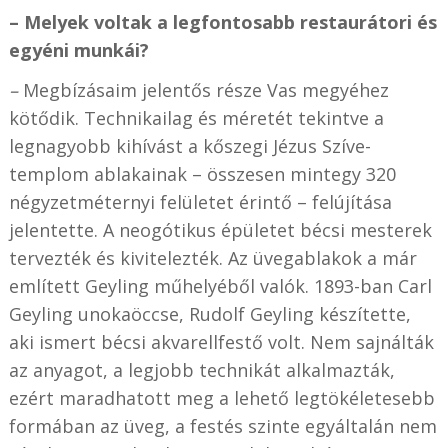
– Melyek voltak a legfontosabb restaurátori és
egyéni munkái?
–
Megbízásaim jelentős része Vas megyéhez
kötődik. Technikailag és méretét tekintve a
legnagyobb kihívást a kőszegi Jézus Szíve-
templom ablakainak – összesen mintegy 320
négyzetméternyi felületet érintő – felújítása
jelentette. A neogótikus épületet bécsi mesterek
tervezték és kivitelezték. Az üvegablakok a már
említett Geyling műhelyéből valók. 1893-ban Carl
Geyling unokaöccse, Rudolf Geyling készítette,
aki ismert bécsi akvarellfestő volt. Nem sajnálták
az anyagot, a legjobb technikát alkalmazták,
ezért maradhatott meg a lehető legtökéletesebb
formában az üveg, a festés szinte egyáltalán nem