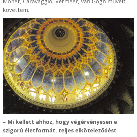
Monet, Caravaggio, Vermeer, van Gogh műveit
követtem.
– Mi kellett ahhoz, hogy végérvényesen e
szigorú életformát, teljes elköteleződést