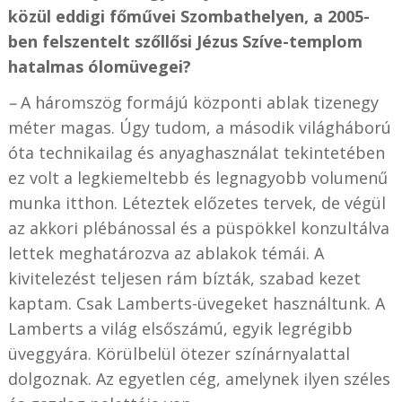
közül eddigi főművei Szombathelyen, a 2005-
ben felszentelt szőllősi Jézus Szíve-templom
hatalmas ólomüvegei?
–
A háromszög formájú központi ablak tizenegy
méter magas. Úgy tudom, a második világháború
óta technikailag és anyaghasználat tekintetében
ez volt a legkiemeltebb és legnagyobb volumenű
munka itthon. Léteztek előzetes tervek, de végül
az akkori plébánossal és a püspökkel konzultálva
lettek meghatározva az ablakok témái. A
kivitelezést teljesen rám bízták, szabad kezet
kaptam. Csak Lamberts-üvegeket használtunk. A
Lamberts a világ elsőszámú, egyik legrégibb
üveggyára. Körülbelül ötezer színárnyalattal
dolgoznak. Az egyetlen cég, amelynek ilyen széles