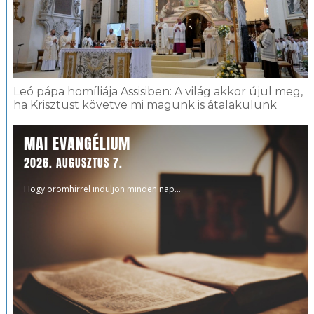
Leó pápa homíliája Assisiben: A világ akkor újul meg,
ha Krisztust követve mi magunk is átalakulunk
MAI EVANGÉLIUM
2026. AUGUSZTUS 7.
Hogy örömhírrel induljon minden nap...