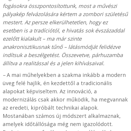
fogásokra összpontosítottunk, most a művészi
pályakép felvázolására kértem a zombori születésű
mestert. Az persze elkerülhetetlen, hogy ez
esetben is a tradíciótól, e hivatás sok évszázaddal
ezelőtt kialakult – ma már szinte
anakronisztikusnak tűnő – látásmódját felidézve
indítsuk a beszélgetést. Összevetve, párhuzamba
állítva a realitással és a jelen kihívásaival.
–
A mai műhelyekben a szakma inkább a modern
üveg felé hajlik, én kezdettől a tradicionális
alapokat képviseltem. Az innováció, a
modernizálás csak akkor működik, ha megvannak
az eredeti, kipróbált technikai alapok.
Mostanában számos új módszert alkalmaznak,
amelyek időtállósága még nem igazolódott.