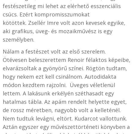
festészetileg mi lehet az elérhető esszenciális
csúcs. Ezért kompromisszumokat
kötöttek. Zsellér Imre volt azon kevesek egyike,
aki grafikus, üveg- és mozaikművész is egy
személyben.
Nálam a festészet volt az első szerelem.
Ötévesen beleszerettem Renoir félaktos képeibe,
elvarázsoltak a gyönyörű színei. Rögtön tudtam,
hogy nekem ezt kell csinálnom. Autodidakta
módon kezdtem rajzolni. Üveges véletlenül
lettem. A lakásunk erkélyén széthasadt egy
hatalmas tábla. Az apám rendelt helyette egyet,
de rossz méretben, nagyobb volt a kelleténél.
Nem tudtuk levágni, eltört. Kudarcot vallottunk.
Aztán egyszer egy művészettörténeti könyvben a