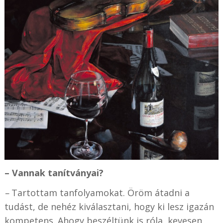
– Vannak tanítványai?
–
Tartottam tanfolyamokat. Öröm átadni a
tudást, de nehéz kiválasztani, hogy ki lesz igazán
kompetens. Ahogy beszéltünk is róla, kevesen