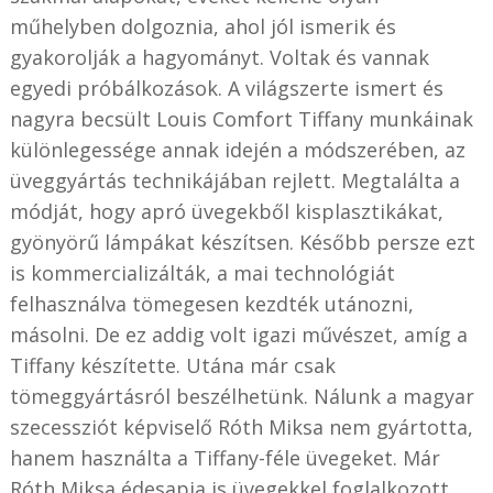
műhelyben dolgoznia, ahol jól ismerik és
gyakorolják a hagyományt. Voltak és vannak
egyedi próbálkozások. A világszerte ismert és
nagyra becsült Louis Comfort Tiffany munkáinak
különlegessége annak idején a módszerében, az
üveggyártás technikájában rejlett. Megtalálta a
módját, hogy apró üvegekből kisplasztikákat,
gyönyörű lámpákat készítsen. Később persze ezt
is kommercializálták, a mai technológiát
felhasználva tömegesen kezdték utánozni,
másolni. De ez addig volt igazi művészet, amíg a
Tiffany készítette. Utána már csak
tömeggyártásról beszélhetünk. Nálunk a magyar
szecessziót képviselő Róth Miksa nem gyártotta,
hanem használta a Tiffany-féle üvegeket. Már
Róth Miksa édesapja is üvegekkel foglalkozott,