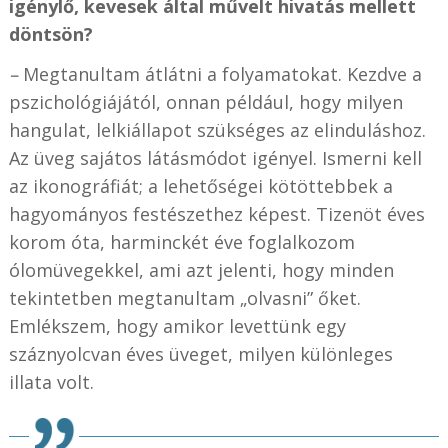
igénylő, kevesek által művelt hivatás mellett
döntsön?
–
Megtanultam átlátni a folyamatokat. Kezdve a
pszichológiájától, onnan például, hogy milyen
hangulat, lelkiállapot szükséges az elinduláshoz.
Az üveg sajátos látásmódot igényel. Ismerni kell
az ikonográfiát; a lehetőségei kötöttebbek a
hagyományos festészethez képest. Tizenöt éves
korom óta, harminckét éve foglalkozom
ólomüvegekkel, ami azt jelenti, hogy minden
tekintetben megtanultam „olvasni” őket.
Emlékszem, hogy amikor levettünk egy
száznyolcvan éves üveget, milyen különleges
illata volt.