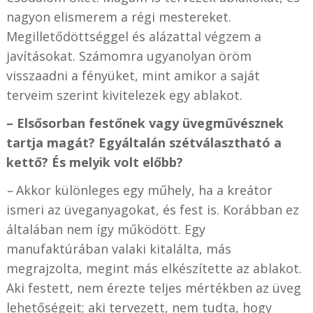
nagyon elismerem a régi mestereket.
Megilletődöttséggel és alázattal végzem a
javításokat. Számomra ugyanolyan öröm
visszaadni a fényüket, mint amikor a saját
terveim szerint kivitelezek egy ablakot.
– Elsősorban festőnek vagy üvegművésznek
tartja magát? Egyáltalán szétválasztható a
kettő? És melyik volt előbb?
–
Akkor különleges egy műhely, ha a kreátor
ismeri az üveganyagokat, és fest is. Korábban ez
általában nem így működött. Egy
manufaktúrában valaki kitalálta, más
megrajzolta, megint más elkészítette az ablakot.
Aki festett, nem érezte teljes mértékben az üveg
lehetőségeit; aki tervezett, nem tudta, hogy