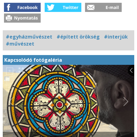
#egyházművészet
#épített örökség
#interjúk
#művészet
Kapcsolódó fotógaléria