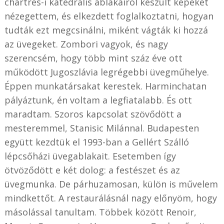
chartres-i katedrális ablakairól készült képeket
nézegettem, és elkezdett foglalkoztatni, hogyan
tudták ezt megcsinálni, miként vágták ki hozzá
az üvegeket. Zombori vagyok, és nagy
szerencsém, hogy több mint száz éve ott
működött Jugoszlávia legrégebbi üvegműhelye.
Éppen munkatársakat kerestek. Harminchatan
pályáztunk, én voltam a legfiatalabb. És ott
maradtam. Szoros kapcsolat szövődött a
mesteremmel, Stanisic Milánnal. Budapesten
együtt kezdtük el 1993-ban a Gellért Szálló
lépcsőházi üvegablakait. Esetemben így
ötvöződött e két dolog: a festészet és az
üvegmunka. De párhuzamosan, külön is művelem
mindkettőt. A restaurálásnál nagy előnyöm, hogy
másolással tanultam. Többek között Renoir,