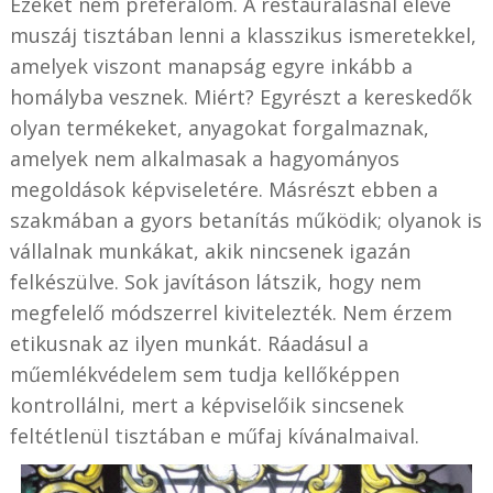
Ezeket nem preferálom. A restaurálásnál eleve
muszáj tisztában lenni a klasszikus ismeretekkel,
amelyek viszont manapság egyre inkább a
homályba vesznek. Miért? Egyrészt a kereskedők
olyan termékeket, anyagokat forgalmaznak,
amelyek nem alkalmasak a hagyományos
megoldások képviseletére. Másrészt ebben a
szakmában a gyors betanítás működik; olyanok is
vállalnak munkákat, akik nincsenek igazán
felkészülve. Sok javításon látszik, hogy nem
megfelelő módszerrel kivitelezték. Nem érzem
etikusnak az ilyen munkát. Ráadásul a
műemlékvédelem sem tudja kellőképpen
kontrollálni, mert a képviselőik sincsenek
feltétlenül tisztában e műfaj kívánalmaival.