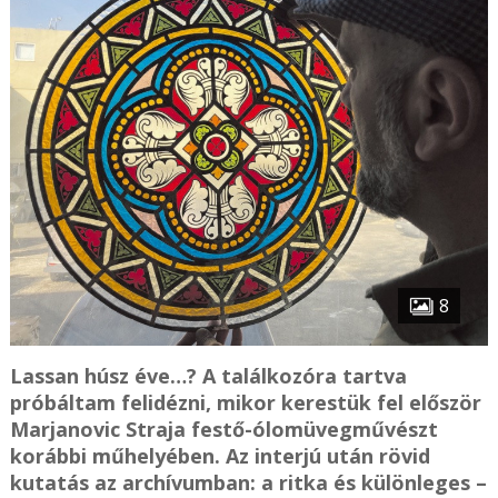
8
Lassan húsz éve…? A találkozóra tartva
próbáltam felidézni, mikor kerestük fel először
Marjanovic Straja festő-ólomüvegművészt
korábbi műhelyében. Az interjú után rövid
kutatás az archívumban: a ritka és különleges –