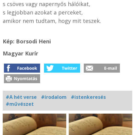
s csöves vagy napernyős hálóikat,
s legjobban azokat a perceket,
amikor nem tudtam, hogy mit teszek.
Kép: Borsodi Heni
Magyar Kurír
#A hét verse
#irodalom
#istenkeresés
#művészet
Kapcsolódó
fotógaléria