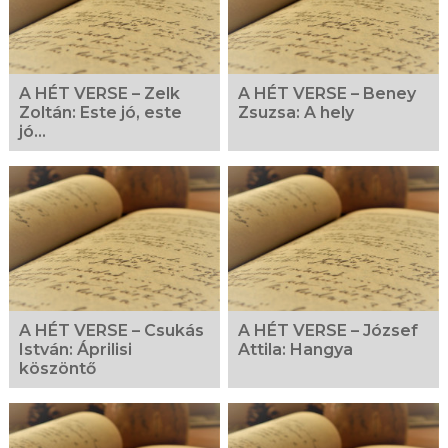
A HÉT VERSE – Zelk
A HÉT VERSE – Beney
Zoltán: Este jó, este
Zsuzsa: A hely
jó…
A HÉT VERSE – Csukás
A HÉT VERSE – József
István: Áprilisi
Attila: Hangya
köszöntő