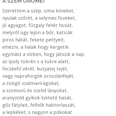
A SZEM ÖRÖMEI
Szerettem a szép, sima köveket,
nyulak szőrét, a selymes füveket,
jó agyagot, fűzgaly fehér husát,
melyről úgy lejön a bőr, katicák
piros hátát, fekete pettyeit,
elnézni, a halak hogy kergetik
egymást a vízben, hogy játszik a nap
az Ipoly tükrén s a tükre alatt,
fecskefű vérét, kutyatej tejét,
nagy napraforgók oroszlánfejét,
a zizegő szalmavirágokat,
a szomorú és szelíd lányokat,
aranyzöld gyíkok lüktető hasát,
gőz fátylait, felhők habtorlaszát,
a lepkéket, s nagyon a pókokat