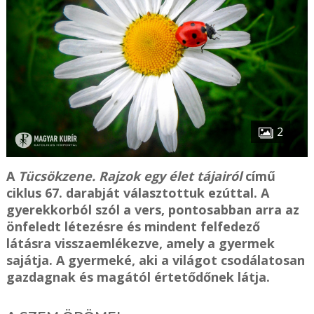
2
A
Tücsökzene. Rajzok egy élet tájairól
című
ciklus 67. darabját választottuk ezúttal. A
gyerekkorból szól a vers, pontosabban arra az
önfeledt létezésre és mindent felfedező
látásra visszaemlékezve, amely a gyermek
sajátja. A gyermeké, aki a világot csodálatosan
gazdagnak és magától értetődőnek látja.