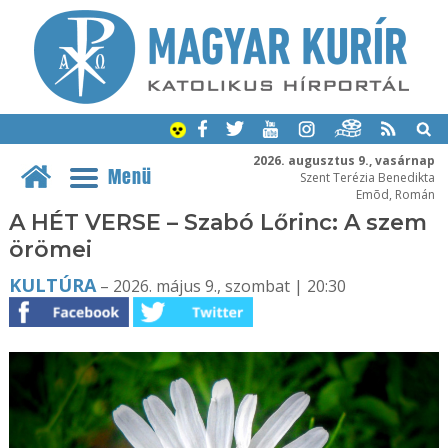
2026. augusztus 9., vasárnap
Menü
Szent Terézia Benedikta
Emõd, Román
A HÉT VERSE – Szabó Lőrinc: A szem
örömei
KULTÚRA
– 2026. május 9., szombat | 20:30