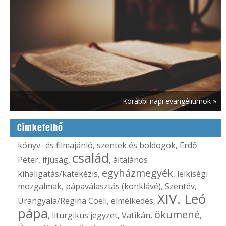
Korábbi napi evangéliumok »
Címkefelhő
könyv- és filmajánló
,
szentek és boldogok
,
Erdő
család
Péter
,
ifjúság
,
,
általános
egyházmegyék
kihallgatás/katekézis
,
,
lelkiségi
mozgalmak
,
pápaválasztás (konklávé)
,
Szentév
,
XIV. Leó
Úrangyala/Regina Coeli
,
elmélkedés
,
pápa
ökumené
,
liturgikus jegyzet
,
Vatikán
,
,