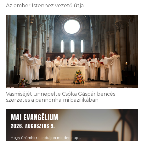
Az ember Istenhez vezető útja
Vasmiséjét ünnepelte Csóka Gáspár bencés
szerzetes a pannonhalmi bazilikában
MAI EVANGÉLIUM
2026. AUGUSZTUS 9.
Hogy örömhírrel induljon minden nap...