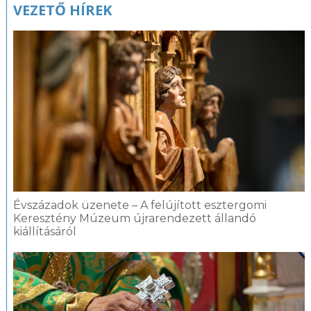
VEZETŐ HÍREK
Évszázadok üzenete – A felújított esztergomi
Keresztény Múzeum újrarendezett állandó
kiállításáról