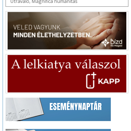
Útravaló
,
Magnifica humanitas