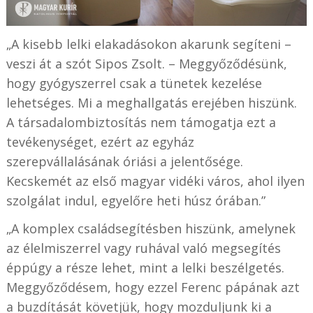
„A kisebb lelki elakadásokon akarunk segíteni –
veszi át a szót Sipos Zsolt. – Meggyőződésünk,
hogy gyógyszerrel csak a tünetek kezelése
lehetséges. Mi a meghallgatás erejében hiszünk.
A társadalombiztosítás nem támogatja ezt a
tevékenységet, ezért az egyház
szerepvállalásának óriási a jelentősége.
Kecskemét az első magyar vidéki város, ahol ilyen
szolgálat indul, egyelőre heti húsz órában.”
„A komplex családsegítésben hiszünk, amelynek
az élelmiszerrel vagy ruhával való megsegítés
éppúgy a része lehet, mint a lelki beszélgetés.
Meggyőződésem, hogy ezzel Ferenc pápának azt
a buzdítását követjük, hogy mozduljunk ki a