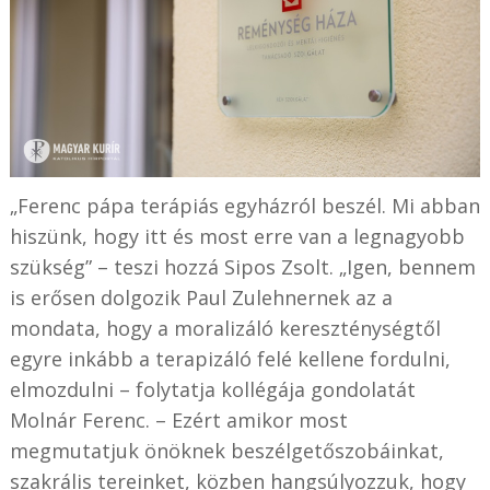
„Ferenc pápa terápiás egyházról beszél. Mi abban
hiszünk, hogy itt és most erre van a legnagyobb
szükség” – teszi hozzá Sipos Zsolt. „Igen, bennem
is erősen dolgozik Paul Zulehnernek az a
mondata, hogy a moralizáló kereszténységtől
egyre inkább a terapizáló felé kellene fordulni,
elmozdulni – folytatja kollégája gondolatát
Molnár Ferenc. – Ezért amikor most
megmutatjuk önöknek beszélgetőszobáinkat,
szakrális tereinket, közben hangsúlyozzuk, hogy