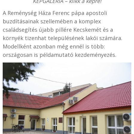
KÉPGALÉRIA – klikk a képre!
A Reménység Háza Ferenc pápa apostoli
buzdításainak szellemében a komplex
családsegítés újabb pillére Kecskemét és a
környék tizenhat településének lakói számára.
Modellként azonban még ennél is több:
országosan is példamutató kezdeményezés.