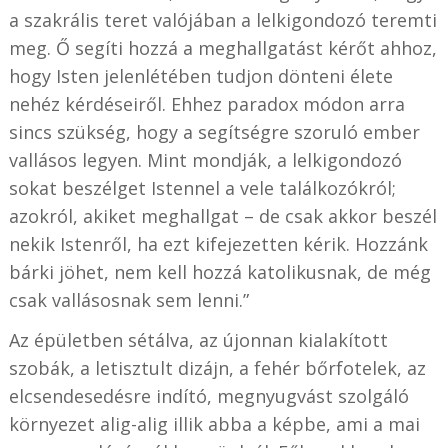
a szakrális teret valójában a lelkigondozó teremti
meg. Ő segíti hozzá a meghallgatást kérőt ahhoz,
hogy Isten jelenlétében tudjon dönteni élete
nehéz kérdéseiről. Ehhez paradox módon arra
sincs szükség, hogy a segítségre szoruló ember
vallásos legyen. Mint mondják, a lelkigondozó
sokat beszélget Istennel a vele találkozókról;
azokról, akiket meghallgat – de csak akkor beszél
nekik Istenről, ha ezt kifejezetten kérik. Hozzánk
bárki jöhet, nem kell hozzá katolikusnak, de még
csak vallásosnak sem lenni.”
Az épületben sétálva, az újonnan kialakított
szobák, a letisztult dizájn, a fehér bőrfotelek, az
elcsendesedésre indító, megnyugvást szolgáló
környezet alig-alig illik abba a képbe, ami a mai