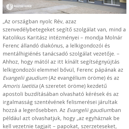
„Az országban nyolc Rév, azaz
szenvedélybetegeket segítő szolgálat van, mind a
Katolikus Karitász intézményei – mondja Molnár
Ferenc állandó diakónus, a lelkigondozói és
mentálhigiénés tanácsadó szolgálat vezetője. –
Ahhoz, hogy mától az itt kínált segítségnyújtás
lelkigondozói elemmel bővül, Ferenc pápának az
Evangelii gaudium
(Az evangélium öröme) és az
Amoris laetitia
(A szeretet öröme) kezdetű
apostoli buzdításában olvasható kérések és az
irgalmasság szentévének felismerései járultak
hozzá a legerősebben. Az
Evangelii gaudium
ban
például azt olvashatjuk, hogy „az egyháznak be
kell vezetnie tagjait – papokat, szerzeteseket,