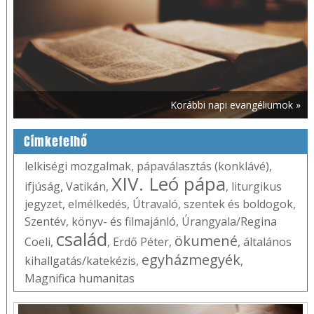
Korábbi napi evangéliumok »
Címkefelhő
lelkiségi mozgalmak
,
pápaválasztás (konklávé)
,
XIV. Leó pápa
ifjúság
,
Vatikán
,
,
liturgikus
jegyzet
,
elmélkedés
,
Útravaló
,
szentek és boldogok
,
Szentév
,
könyv- és filmajánló
,
Úrangyala/Regina
család
ökumené
Coeli
,
,
Erdő Péter
,
,
általános
egyházmegyék
kihallgatás/katekézis
,
,
Magnifica humanitas