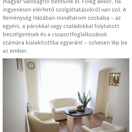
magyar valóságról bennünk él. Főleg akkor, ha
ingyenesen elérhető szolgáltatásokról van szó. A
Reménység Házában mindhárom szobába – az
egyéni, a párokkal vagy családokkal folytatott
beszélgetések és a csoportfoglalkozások
számára kialakítottba egyaránt – szívesen lép be
az ember.