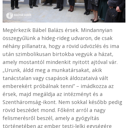
Megérkezik Bábel Balázs érsek. Mindannyian
összegyűlünk a hideg-rideg udvaron, de csak
néhány pillanatra, hogy a rövid üdvözlés és ima
után szimbolikusan birtokba vegyük a házat,
amely mostantól mindenkit nyitott ajtóval vár.
„Urunk, áldd meg a munkatársakat, akik
tanácstalan vagy csapások áldozataivá vált
emberekért próbálnak tenni” – imádkozza az
érsek, majd megáldja az intézményt és a
Szentháromság-ikont. Nem sokkal később pedig
rövid beszédet mond. Főként arról a nagy
felismerésről beszél, amely a gyógyítás
történetében az ember testi-lelki egységére