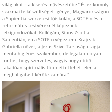
világiakat – a kísérés művészetébe.” És ez komoly
szakmai felkészültséget igényel; Magyarországon
a Sapientia szerzetesi főiskolán, a SOTE-n és a
református testvéreknél képeznek
lelkigondozókat. Kollégám, Sipos Zsolt a
Sapientián, én a SOTE-n végeztem. Krajcsik
Gabriella nővér, a Jézus Szíve Társasága tagja
mentálhigiénés szakember, de legalább olyan
fontos, hogy szerzetes, vagyis hogy ebből
fakadóan spirituális többlettel lehet jelen a
meghallgatást kérők számára.”