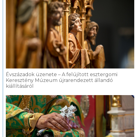
Évszázadok üzenete – A felújított esztergomi
Keresztény Múzeum újrarendezett állandó
kiállításáról