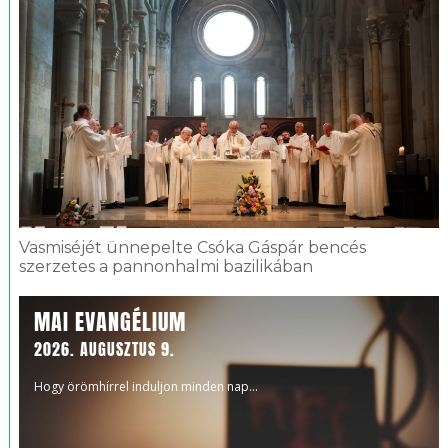
Vasmiséjét ünnepelte Csóka Gáspár bencés
szerzetes a pannonhalmi bazilikában
MAI EVANGÉLIUM
2026. AUGUSZTUS 9.
Hogy örömhírrel induljon minden nap...