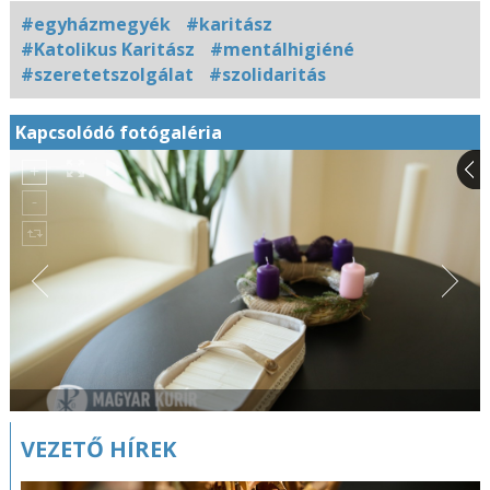
#egyházmegyék
#karitász
#Katolikus Karitász
#mentálhigiéné
#szeretetszolgálat
#szolidaritás
Kapcsolódó fotógaléria
VEZETŐ HÍREK