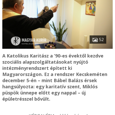
52
A Katolikus Karitász a ’90-es évektől kezdve
szociális alapszolgáltatásokat nyújtó
intézményrendszert épített ki
Magyarországon. Ez a rendszer Kecskeméten
december 5-én – mint Bábel Balázs érsek
hangsúlyozta: egy karitatív szent, Miklós
püspök ünnepe előtt egy nappal – új
épületrésszel bővült.