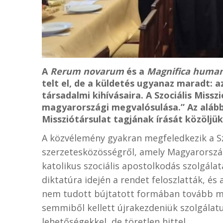
A
Rerum novarum
és a
Magnifica human
telt el, de a küldetés ugyanaz maradt: 
társadalmi kihívásaira. A Szociális Miss
magyarországi megvalósulása.” Az alább
Missziótársulat tagjának írását közöljük
A közvélemény gyakran megfeledkezik a Szo
szerzetesközösségről, amely Magyarország
katolikus szociális apostolkodás szolgála
diktatúra idején a rendet feloszlatták, é
nem tudott bújtatott formában tovább mű
semmiből kellett újrakezdeniük szolgálat
lehetőségekkel, de töretlen hittel.