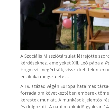
A Szociális Missziótársulat létrejötte sz
kérdésekhez, amelyeket XIII. Leó pápa a
R
Hogy ezt megértsük, vissza kell tekintenü
enciklika megszületett.
A 19. század végén Európa hatalmas társad
forradalom következtében emberek tömeg
kerestek munkát. A munkások jelentős ré
és dolgozott. A napi munkaidő gyakran 14–1