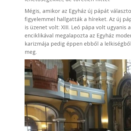
Mégis, amikor az Egyház új pápát választot
figyelemmel hallgatták a híreket. Az új pá
is üzenet volt: XIII. Leó pápa volt ugyanis 
enciklikával megalapozta az Egyház modern 
karizmája pedig éppen ebből a lelkiségből
meg.