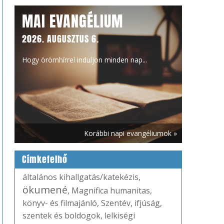
MAI EVANGÉLIUM
2026. AUGUSZTUS 6.
Hogy örömhírrel induljon minden nap...
Korábbi napi evangéliumok »
Címkefelhő
általános kihallgatás/katekézis
,
ökumené
,
Magnifica humanitas
,
könyv- és filmajánló
,
Szentév
,
ifjúság
,
szentek és boldogok
,
lelkiségi