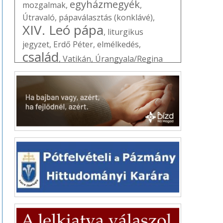
egyházmegyék
mozgalmak
,
,
Útravaló
,
pápaválasztás (konklávé)
,
XIV. Leó pápa
,
liturgikus
jegyzet
,
Erdő Péter
,
elmélkedés
,
család
,
Vatikán
,
Úrangyala/Regina
Coeli