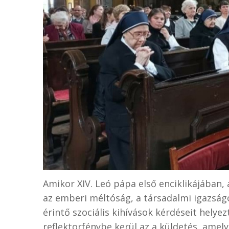
Amikor XIV. Leó pápa első enciklikájában,
az emberi méltóság, a társadalmi igazság
érintő szociális kihívások kérdéseit helye
reflektorfénybe kerül az a küldetés, amel