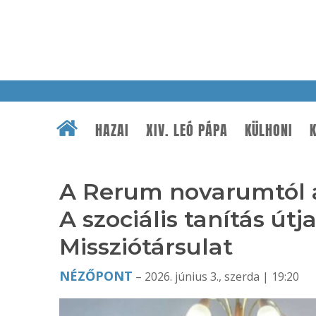
HAZAI
XIV. LEÓ PÁPA
KÜLHONI
K
A Rerum novarumtól a
A szociális tanítás útja
Missziótársulat
NÉZŐPONT
– 2026. június 3., szerda | 19:20