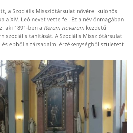
t, a Szociális Missziótársulat nővérei különös
pa a XIV. Leó nevet vette fel. Ez a név önmagában
az, aki 1891-ben a
Rerum novarum
kezdetű
szociális tanítását. A Szociális Missziótársulat
 és ebből a társadalmi érzékenységből született