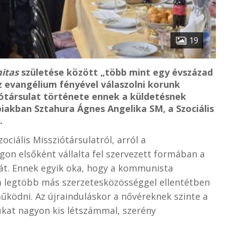
19
itas
születése között „több mint egy évszázad
az evangélium fényével válaszolni korunk
ziótársulat története ennek a küldetésnek
iakban Sztahura Ágnes Angelika SM, a Szociális
.
ciális Missziótársulatról, arról a
on elsőként vállalta fel szervezett formában a
tát. Ennek egyik oka, hogy a kommunista
s a legtöbb más szerzetesközösséggel ellentétben
ködni. Az újrainduláskor a nővéreknek szinte a
ukat nagyon kis létszámmal, szerény