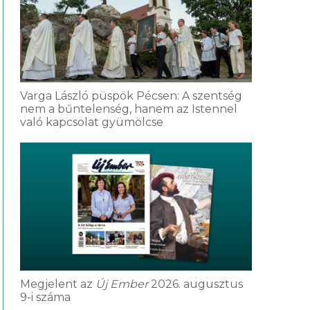
Varga László püspök Pécsen: A szentség
nem a bűntelenség, hanem az Istennel
való kapcsolat gyümölcse
Megjelent az
Új Ember
2026. augusztus
9-i száma