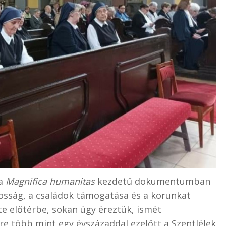
 a
Magnifica humanitas
kezdetű dokumentumban
osság, a családok támogatása és a korunkat
zte előtérbe, sokan úgy éreztük, ismét
yre több mint egy évszázaddal ezelőtt a Szentlélek