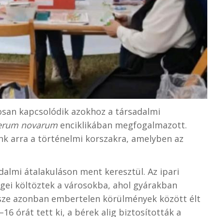
orosan kapcsolódik azokhoz a társadalmi
erum novarum
enciklikában megfogalmazott.
nk arra a történelmi korszakra, amelyben az
almi átalakuláson ment keresztül. Az ipari
ei költöztek a városokba, ahol gyárakban
sze azonban embertelen körülmények között élt
6 órát tett ki, a bérek alig biztosították a