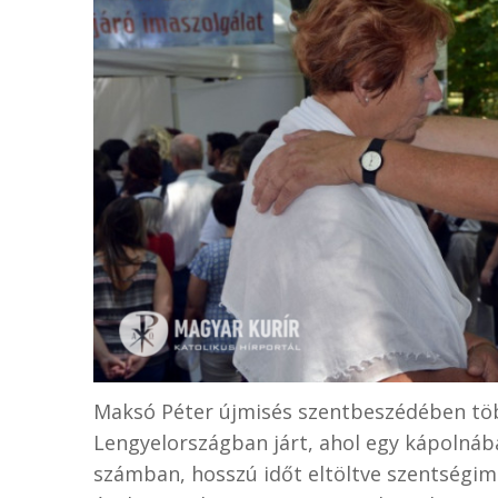
Maksó Péter újmisés szentbeszédében töb
Lengyelországban járt, ahol egy kápolnában
számban, hosszú időt eltöltve szentségim