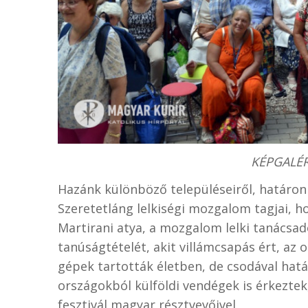
KÉPGALÉRI
Hazánk különböző településeiről, határon 
Szeretetláng lelkiségi mozgalom tagjai, 
Martirani atya, a mozgalom lelki tanácsadó
tanúságtételét, akit villámcsapás ért, az
gépek tartották életben, de csodával hatá
országokból külföldi vendégek is érkezte
fesztivál magyar résztvevőivel.