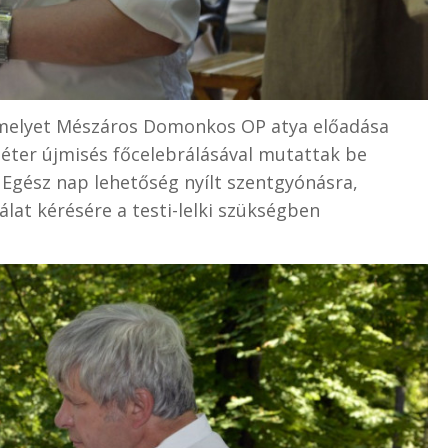
 melyet Mészáros Domonkos OP atya előadása
éter újmisés főcelebrálásával mutattak be
Egész nap lehetőség nyílt szentgyónásra,
lat kérésére a testi-lelki szükségben