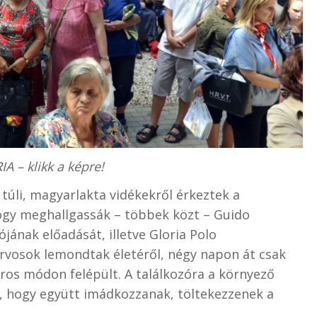
A – klikk a képre!
túli, magyarlakta vidékekről érkeztek a
hogy meghallgassák – többek közt – Guido
jának előadását, illetve Gloria Polo
 orvosok lemondtak életéről, négy napon át csak
ros módon felépült. A találkozóra a környező
k, hogy együtt imádkozzanak, töltekezzenek a