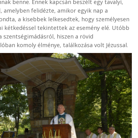
annak benne. Ennek kapcsán beszélt egy tavalyi,
, amelyben felidézte, amikor egyik nap a
mondta, a kisebbek lelkesedtek, hogy személyesen
mi kétkedéssel tekintettek az esemény elé. Utóbb
 szentségimádásról, hiszen a rövid
óban komoly élménye, találkozása volt Jézussal.