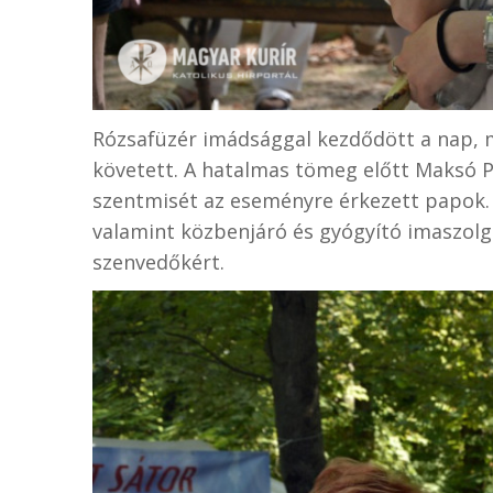
Rózsafüzér imádsággal kezdődött a nap,
követett. A hatalmas tömeg előtt Maksó P
szentmisét az eseményre érkezett papok. 
valamint közbenjáró és gyógyító imaszolgá
szenvedőkért.