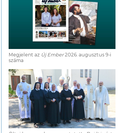
Megjelent az
Új Ember
2026. augusztus 9-i
száma