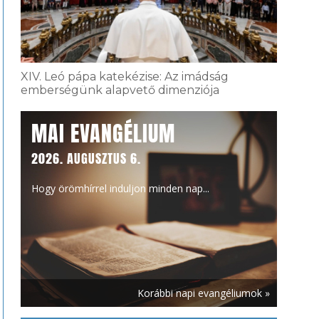
XIV. Leó pápa katekézise: Az imádság
emberségünk alapvető dimenziója
MAI EVANGÉLIUM
2026. AUGUSZTUS 6.
Hogy örömhírrel induljon minden nap...
Korábbi napi evangéliumok »