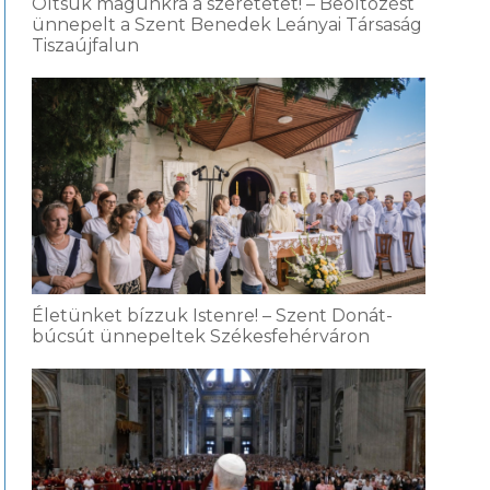
Öltsük magunkra a szeretetet! – Beöltözést
ünnepelt a Szent Benedek Leányai Társaság
Tiszaújfalun
Életünket bízzuk Istenre! – Szent Donát-
búcsút ünnepeltek Székesfehérváron