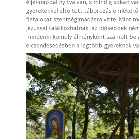
éjjel-nappal nyitva van, s mindig sokan v
gyerekekkel eltöltött táborozás emlékéről
fiatalokat szentségimádásra vitte. Mint 
Jézussal találkozhatnak, az idősebbek né
mindenki komoly élményként számolt be a
elcsendesedésben a legtöbb gyereknek val