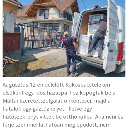
Augusztus 12-én délelőtt Kökösbácsteleken
elsőként egy idős házaspárhoz kopogtak be a
Máltai Szeretetszolgálat önkéntesei, majd a
fiatalok egy gáztűzhelyet, illetve egy
hűtőszekrényt vittek be otthonukba. Ana néni és
férje szemmel láthatóan meglepődött, nem