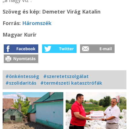
Szöveg és kép: Demeter Virág Katalin
Forrás:
Háromszék
Magyar Kurír
#önkéntesség
#szeretetszolgálat
#szolidaritás
#természeti katasztrófák
Kapcsolódó
fotógaléria