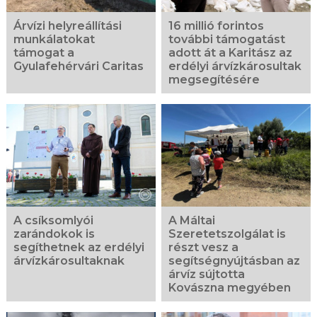
Árvízi helyreállítási
16 millió forintos
munkálatokat
további támogatást
támogat a
adott át a Karitász az
Gyulafehérvári Caritas
erdélyi árvízkárosultak
megsegítésére
A csíksomlyói
A Máltai
zarándokok is
Szeretetszolgálat is
segíthetnek az erdélyi
részt vesz a
árvízkárosultaknak
segítségnyújtásban az
árvíz sújtotta
Kovászna megyében