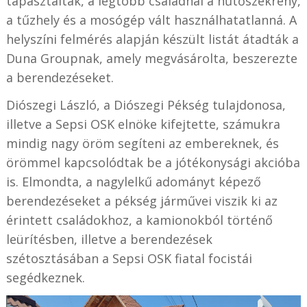
tapasztalták, a legtöbb családnál a hűtőszekrény,
a tűzhely és a mosógép vált használhatatlanná. A
helyszíni felmérés alapján készült listát átadták a
Duna Groupnak, amely megvásárolta, beszerezte
a berendezéseket.
Diószegi László, a Diószegi Pékség tulajdonosa,
illetve a Sepsi OSK elnöke kifejtette, számukra
mindig nagy öröm segíteni az embereknek, és
örömmel kapcsolódtak be a jótékonysági akcióba
is. Elmondta, a nagylelkű adományt képező
berendezéseket a pékség járművei viszik ki az
érintett családokhoz, a kamionokból történő
leürítésben, illetve a berendezések
szétosztásában a Sepsi OSK fiatal focistái
segédkeznek.