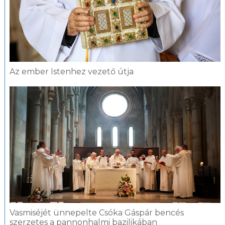
Az ember Istenhez vezető útja
Vasmiséjét ünnepelte Csóka Gáspár bencés
szerzetes a pannonhalmi bazilikában