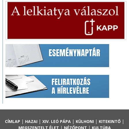
|
|
|
|
|
CÍMLAP
HAZAI
XIV. LEÓ PÁPA
KÜLHONI
KITEKINTŐ
|
|
MEGSZENTELT ÉLET
NÉZŐPONT
KULTÚRA