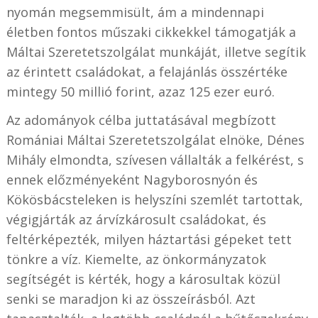
nyomán megsemmisült, ám a mindennapi
életben fontos műszaki cikkekkel támogatják a
Máltai Szeretetszolgálat munkáját, illetve segítik
az érintett családokat, a felajánlás összértéke
mintegy 50 millió forint, azaz 125 ezer euró.
Az adományok célba juttatásával megbízott
Romániai Máltai Szeretetszolgálat elnöke, Dénes
Mihály elmondta, szívesen vállalták a felkérést, s
ennek előzményeként Nagyborosnyón és
Kökösbácsteleken is helyszíni szemlét tartottak,
végigjárták az árvízkárosult családokat, és
feltérképezték, milyen háztartási gépeket tett
tönkre a víz. Kiemelte, az önkormányzatok
segítségét is kérték, hogy a károsultak közül
senki se maradjon ki az összeírásból. Azt