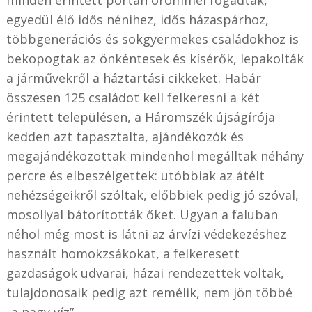
egyedül élő idős nénihez, idős házaspárhoz,
többgenerációs és sokgyermekes családokhoz is
bekopogtak az önkéntesek és kísérők, lepakolták
a járművekről a háztartási cikkeket. Habár
összesen 125 családot kell felkeresni a két
érintett településen, a Háromszék újságírója
kedden azt tapasztalta, ajándékozók és
megajándékozottak mindenhol megálltak néhány
percre és elbeszélgettek: utóbbiak az átélt
nehézségeikről szóltak, előbbiek pedig jó szóval,
mosollyal bátorították őket. Ugyan a faluban
néhol még most is látni az árvízi védekezéshez
használt homokzsákokat, a felkeresett
gazdaságok udvarai, házai rendezettek voltak,
tulajdonosaik pedig azt remélik, nem jön többé
„a nagy víz”.