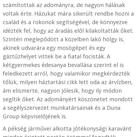
számítottak az adományra, de nagyon hálásak
voltak érte. Házukat mára sikerült rendbe hozni a
család és a rokonok segítségével, de könnyezve
idézték fel, hogy az áradás elől kilakoltatták őket.
Szintén meglepődött a közelben lakó hölgy is,
akinek udvarára egy mosógépet és egy
gáztűzhelyet vittek be a fiatal focisták. A
kétgyermekes édesanya bevallása szerint el is
feledkezett arról, hogy valamikor megkérdezték
tőlük, milyen háztartási cikk lett oda az árvízben,
ám elismerte, nagyon jólesik, hogy ily módon
segítik őket. Az adományért köszönetet mondott
a segélyszervezet munkatársainak és a Duna
Group képviselőjének is.
A pékség járművei alkotta jótékonysági karavánt
minden érintett portán örömmel fogadták,