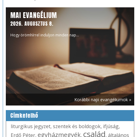
MAI EVANGÉLIUM
2026. AUGUSZTUS 8.
Hogy örömhírrel induljon minden nap...
Korábbi napi evangéliumok »
Címkefelhő
liturgikus jegyzet
,
szentek és boldogok
,
ifjúság
,
család
egyházmegyék
Erdő Péter
,
,
,
általános