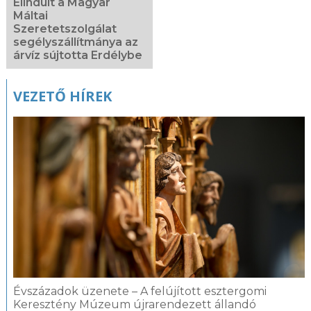
Elindult a Magyar
Máltai
Szeretetszolgálat
segélyszállítmánya az
árvíz sújtotta Erdélybe
VEZETŐ HÍREK
Évszázadok üzenete – A felújított esztergomi
Keresztény Múzeum újrarendezett állandó