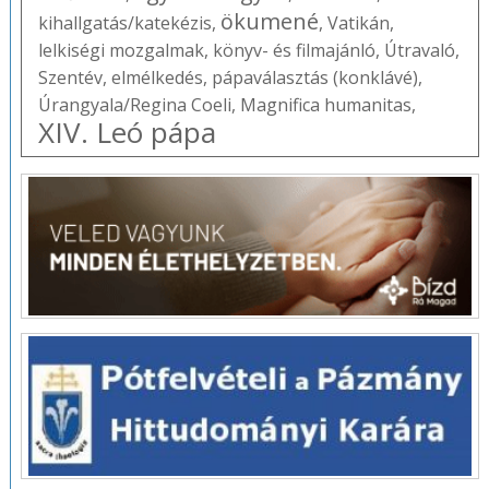
ökumené
kihallgatás/katekézis
,
,
Vatikán
,
lelkiségi mozgalmak
,
könyv- és filmajánló
,
Útravaló
,
Szentév
,
elmélkedés
,
pápaválasztás (konklávé)
,
Úrangyala/Regina Coeli
,
Magnifica humanitas
,
XIV. Leó pápa