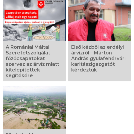
A Romániai Máltai
Első kézből az erdélyi
Szeretetszolgálat
árvízről – Márton
főzőcsapatokat
András gyulafehérvári
szervez az árvíz miatt
karitászigazgatót
kitelepítettek
kérdeztük
segítésére