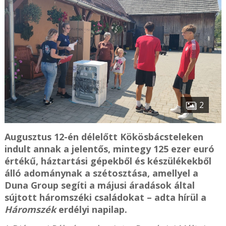
2
Augusztus 12-én délelőtt Kökösbácsteleken
indult annak a jelentős, mintegy 125 ezer euró
értékű, háztartási gépekből és készülékekből
álló adománynak a szétosztása, amellyel a
Duna Group segíti a májusi áradások által
sújtott háromszéki családokat – adta hírül a
Háromszék
erdélyi napilap.