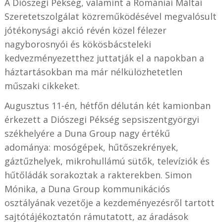
A Diószegi Pékség, valamint a Romániai Máltai
Szeretetszolgálat közreműködésével megvalósult
jótékonysági akció révén közel félezer
nagyborosnyói és kökösbácsteleki
kedvezményezetthez juttatják el a napokban a
háztartásokban ma már nélkülözhetetlen
műszaki cikkeket.
Augusztus 11-én, hétfőn délután két kamionban
érkezett a Diószegi Pékség sepsiszentgyörgyi
székhelyére a Duna Group nagy értékű
adománya: mosógépek, hűtőszekrények,
gáztűzhelyek, mikrohullámú sütők, televíziók és
hűtőládák sorakoztak a rakterekben. Simon
Mónika, a Duna Group kommunikációs
osztályának vezetője a kezdeményezésről tartott
sajtótájékoztatón rámutatott, az áradások