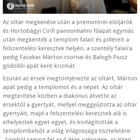
Az oltár megkenése után a premontrei elöljárók
és Hortobágyi Cirill pannonhalmi főapát egymás
után megkenték a templom falait és pilléreit a
felszentelési keresztek helyén, a szentély falaira
pedig Fazakas Márton csornai és Balogh Piusz
gödöllői apát kent krizmát.
Ezután az érsek megtömjénezte az oltárt, Márton
apát pedig a templomot és a népet. Az oltár
megterítése közben a diakónus átvette az
érsektől a gyertyát, mellyel meggyújtotta az oltár
gyertyáit, majd a felszentelési keresztek alá is
elhelyeztek egyet-egyet, és kivilágították a
templombelsőt a világ Világossága tiszteletére:
„Sionból ragyog fel az ő ékes szépsége, az Isten