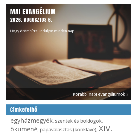
MAI EVANGÉLIUM
2026. AUGUSZTUS 6.
Hogy örömhírrel induljon minden nap...
Korábbi napi evangéliumok »
Címkefelhő
egyházmegyék
,
szentek és boldogok
,
XIV.
ökumené
,
pápaválasztás (konklávé)
,