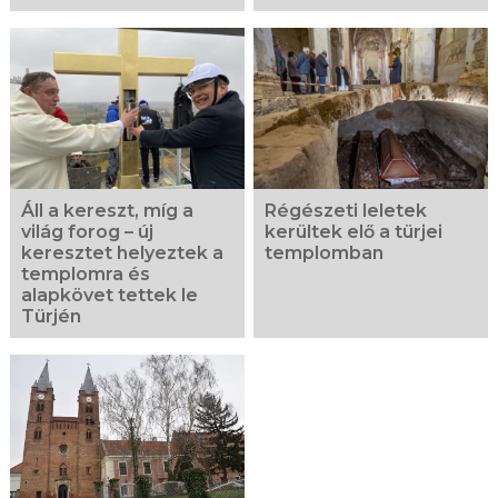
Áll a kereszt, míg a
Régészeti leletek
világ forog – új
kerültek elő a türjei
keresztet helyeztek a
templomban
templomra és
alapkövet tettek le
Türjén