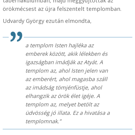
tabernákulumban, majd meggyújtották az
örökmécsest az újra felszentelt templomban.
Udvardy György ezután elmondta,
a templom Isten hajléka az
emberek között, akik lélekben és
igazságban imádják az Atyát. A
templom az, ahol Isten jelen van
az emberért, ahol magasba száll
az imádság tömjénfüstje, ahol
elhangzik az örök élet igéje. A
templom az, melyet betölt az
üdvösség jó illata. Ez a hivatása a
templomnak.”