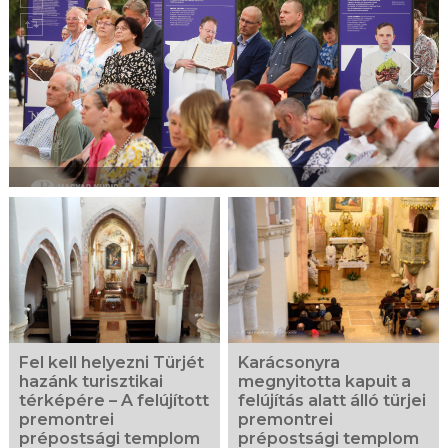
Fel kell helyezni Türjét
Karácsonyra
hazánk turisztikai
megnyitotta kapuit a
térképére – A felújított
felújítás alatt álló türjei
premontrei
premontrei
prépostsági templom
prépostsági templom