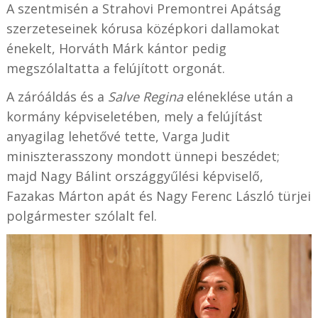
A szentmisén a Strahovi Premontrei Apátság
szerzeteseinek kórusa középkori dallamokat
énekelt, Horváth Márk kántor pedig
megszólaltatta a felújított orgonát.
A záróáldás és a
Salve Regina
eléneklése után a
kormány képviseletében, mely a felújítást
anyagilag lehetővé tette, Varga Judit
miniszterasszony mondott ünnepi beszédet;
majd Nagy Bálint országgyűlési képviselő,
Fazakas Márton apát és Nagy Ferenc László türjei
polgármester szólalt fel.