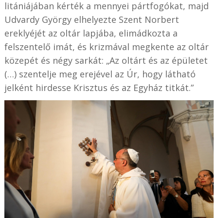
litániájában kérték a mennyei pártfogókat, majd
Udvardy György elhelyezte Szent Norbert
ereklyéjét az oltár lapjába, elimádkozta a
felszentelő imát, és krizmával megkente az oltár
közepét és négy sarkát: „Az oltárt és az épületet
(…) szentelje meg erejével az Úr, hogy látható
jelként hirdesse Krisztus és az Egyház titkát.”