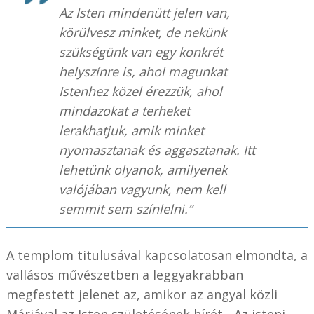
Az Isten mindenütt jelen van,
körülvesz minket, de nekünk
szükségünk van egy konkrét
helyszínre is, ahol magunkat
Istenhez közel érezzük, ahol
mindazokat a terheket
lerakhatjuk, amik minket
nyomasztanak és aggasztanak. Itt
lehetünk olyanok, amilyenek
valójában vagyunk, nem kell
semmit sem színlelni.”
A templom titulusával kapcsolatosan elmondta, a
vallásos művészetben a leggyakrabban
megfestett jelenet az, amikor az angyal közli
Máriával az Isten születésének hírét. „Az isteni