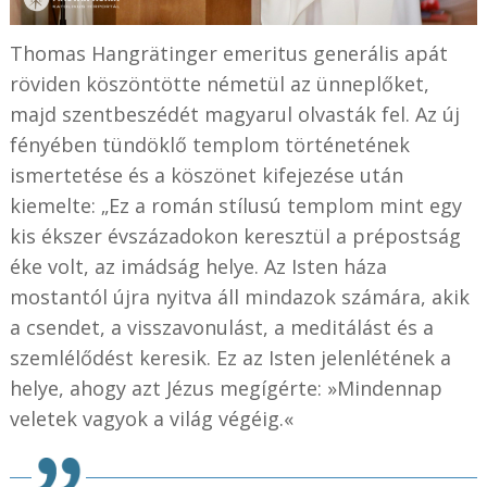
Thomas Hangrätinger emeritus generális apát
röviden köszöntötte németül az ünneplőket,
majd szentbeszédét magyarul olvasták fel. Az új
fényében tündöklő templom történetének
ismertetése és a köszönet kifejezése után
kiemelte: „Ez a román stílusú templom mint egy
kis ékszer évszázadokon keresztül a prépostság
éke volt, az imádság helye. Az Isten háza
mostantól újra nyitva áll mindazok számára, akik
a csendet, a visszavonulást, a meditálást és a
szemlélődést keresik. Ez az Isten jelenlétének a
helye, ahogy azt Jézus megígérte: »Mindennap
veletek vagyok a világ végéig.«