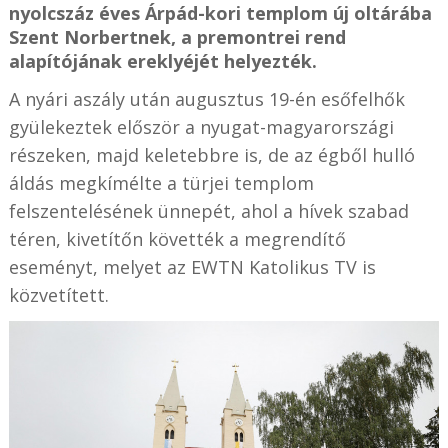
nyolcszáz éves Árpád-kori templom új oltárába
Szent Norbertnek, a premontrei rend
alapítójának ereklyéjét helyezték.
A nyári aszály után augusztus 19-én esőfelhők
gyülekeztek először a nyugat-magyarországi
részeken, majd keletebbre is, de az égből hulló
áldás megkímélte a türjei templom
felszentelésének ünnepét, ahol a hívek szabad
téren, kivetítőn követték a megrendítő
eseményt, melyet az EWTN Katolikus TV is
közvetített.