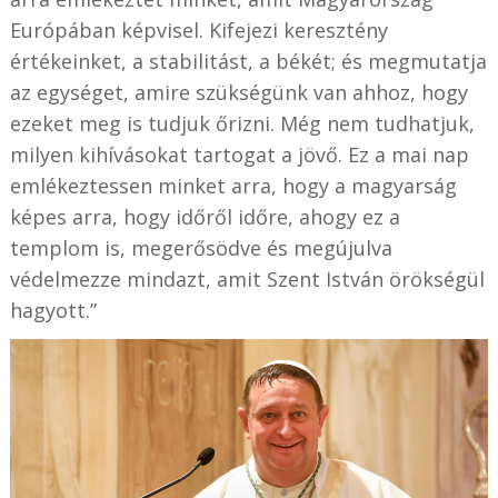
Európában képvisel. Kifejezi keresztény
értékeinket, a stabilitást, a békét; és megmutatja
az egységet, amire szükségünk van ahhoz, hogy
ezeket meg is tudjuk őrizni. Még nem tudhatjuk,
milyen kihívásokat tartogat a jövő. Ez a mai nap
emlékeztessen minket arra, hogy a magyarság
képes arra, hogy időről időre, ahogy ez a
templom is, megerősödve és megújulva
védelmezze mindazt, amit Szent István örökségül
hagyott.”