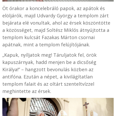
Öt órakor a koncelebráló papok, az apátok és
elöljárók, majd Udvardy György a templom zárt
bejárata elé vonultak, ahol az érsek köszöntötte
a közösséget, majd Soltész Miklós átnyújtotta a
templom kulcsát Fazakas Márton csornai
apátnak, mint a templom felújítójának.
„Kapuk, nyíljatok meg! Táruljatok fel, örök
kapuszárnyak, hadd menjen be a dicsőség
Királya!” – hangzott bevonulás közben az
antifóna. Ezután a népet, a kivilágítatlan
templom falait és az oltárt szenteltvízzel
meghintette az érsek.