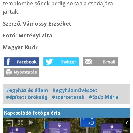
templombelsőnek pedig sokan a csodájára
jártak.
Szerző: Vámossy Erzsébet
Fotó: Merényi Zita
Magyar Kurír
#egyház és állam
#egyházművészet
#épített örökség
#szerzetesek
#Szűz Mária
Kapcsolódó fotógaléria