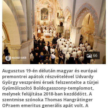
66
Augusztus 19-én délután magyar és európai
premontrei apátok részvételével Udvardy
György veszprémi érsek felszentelte a türjei
Gyümölcsoltó Boldogasszony-templomot,
melynek felújítása 2018-ban kezdődött. A
szentmise szónoka Thomas Hangrätinger
OPraem emeritus generális apát volt. A