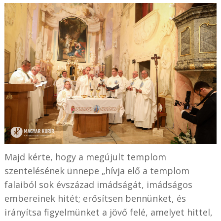
Majd kérte, hogy a megújult templom
szentelésének ünnepe „hívja elő a templom
falaiból sok évszázad imádságát, imádságos
embereinek hitét; erősítsen bennünket, és
irányítsa figyelmünket a jövő felé, amelyet hittel,