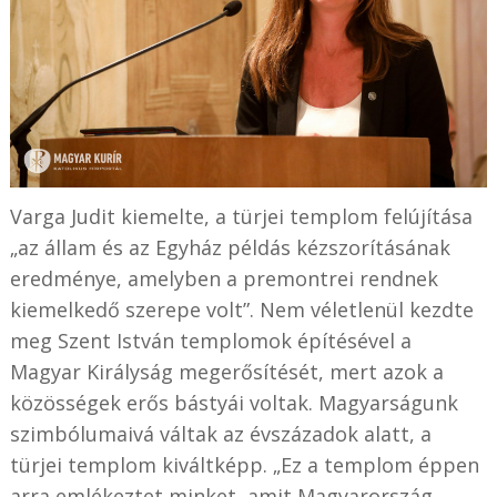
Varga Judit kiemelte, a türjei templom felújítása
„az állam és az Egyház példás kézszorításának
eredménye, amelyben a premontrei rendnek
kiemelkedő szerepe volt”. Nem véletlenül kezdte
meg Szent István templomok építésével a
Magyar Királyság megerősítését, mert azok a
közösségek erős bástyái voltak. Magyarságunk
szimbólumaivá váltak az évszázadok alatt, a
türjei templom kiváltképp. „Ez a templom éppen
arra emlékeztet minket, amit Magyarország