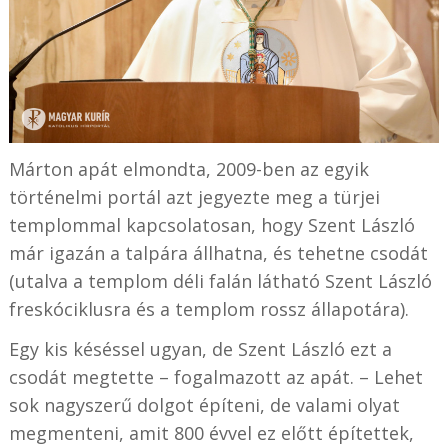
Márton apát elmondta, 2009-ben az egyik
történelmi portál azt jegyezte meg a türjei
templommal kapcsolatosan, hogy Szent László
már igazán a talpára állhatna, és tehetne csodát
(utalva a templom déli falán látható Szent László
freskóciklusra és a templom rossz állapotára).
Egy kis késéssel ugyan, de Szent László ezt a
csodát megtette – fogalmazott az apát. – Lehet
sok nagyszerű dolgot építeni, de valami olyat
megmenteni, amit 800 évvel ez előtt építettek,