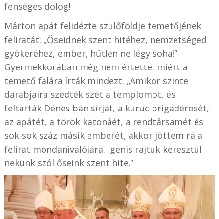
fenséges dolog!
Márton apát felidézte szülőföldje temetőjének
feliratát: „Őseidnek szent hitéhez, nemzetséged
gyökeréhez, ember, hűtlen ne légy soha!”
Gyermekkorában még nem értette, miért a
temető falára írták mindezt. „Amikor szinte
darabjaira szedték szét a templomot, és
feltárták Dénes bán sírját, a kuruc brigadérosét,
az apátét, a török katonáét, a rendtársamét és
sok-sok száz másik emberét, akkor jöttem rá a
felirat mondanivalójára. Igenis rajtuk keresztül
nekünk szól őseink szent hite.”