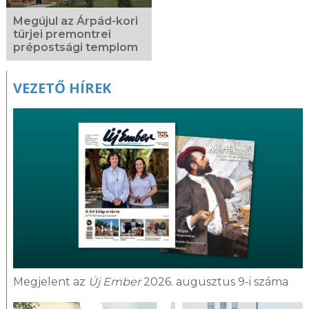
Megújul az Árpád-kori
türjei premontrei
prépostsági templom
VEZETŐ HÍREK
Megjelent az
Új Ember
2026. augusztus 9-i száma