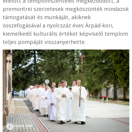
Mielőtt a templomszentelés megkezdődött, a
premontrei szerzetesek megköszönték mindazok
támogatását és munkáját, akiknek
összefogásával a nyolcszáz éves Árpád-kori,
kiemelkedő kulturális értéket képviselő templom
teljes pompáját visszanyerhette.