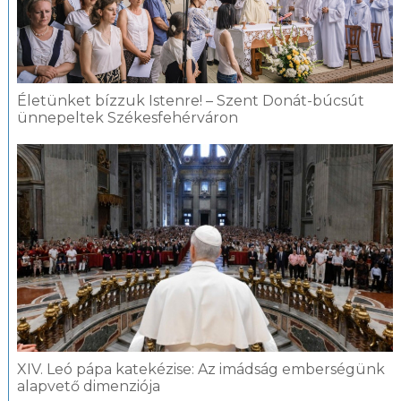
Életünket bízzuk Istenre! – Szent Donát-búcsút
ünnepeltek Székesfehérváron
XIV. Leó pápa katekézise: Az imádság emberségünk
alapvető dimenziója