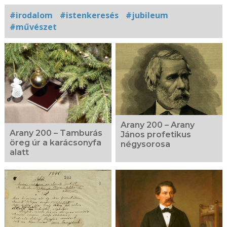
#irodalom
#istenkeresés
#jubileum
#művészet
Kapcsolódó
fotógaléria
Arany 200 – Arany
Arany 200 – Tamburás
János profetikus
öreg úr a karácsonyfa
négysorosa
alatt