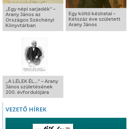
„Egy népi sarjadék” –
Egy költő kéziratai –
Arany János az
Kétszáz éve született
Országos Széchényi
Arany János
Könyvtárban
„A LÉLEK ÉL...” – Arany
János születésének
200. évfordulójára
VEZETŐ HÍREK