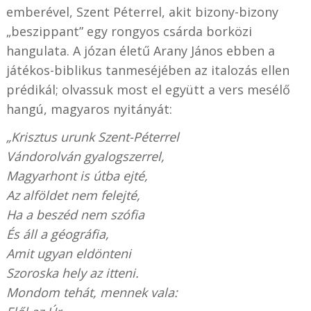
emberével, Szent Péterrel, akit bizony-bizony
„beszippant” egy rongyos csárda borközi
hangulata. A józan életű Arany János ebben a
játékos-biblikus tanmeséjében az italozás ellen
prédikál; olvassuk most el együtt a vers mesélő
hangú, magyaros nyitányát:
„Krisztus urunk Szent-Péterrel
Vándorolván gyalogszerrel,
Magyarhont is útba ejté,
Az alföldet nem felejté,
Ha a beszéd nem szófia
És áll a géográfia,
Amit ugyan eldönteni
Szoroska hely az itteni.
Mondom tehát, mennek vala: