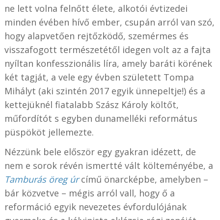
ne lett volna felnőtt élete, alkotói évtizedei
minden évében hívő ember, csupán arról van szó,
hogy alapvetően rejtőzködő, szemérmes és
visszafogott természetétől idegen volt az a fajta
nyíltan konfesszionális líra, amely baráti körének
két tagját, a vele egy évben született Tompa
Mihályt (aki szintén 2017 egyik ünnepeltje!) és a
kettejüknél fiatalabb Szász Károly költőt,
műfordítót s egyben dunamelléki református
püspököt jellemezte.
Nézzünk bele először egy gyakran idézett, de
nem e sorok révén ismertté vált költeményébe, a
Tamburás öreg úr
című önarcképbe, amelyben –
bár közvetve – mégis arról vall, hogy ő a
reformáció egyik nevezetes évfordulójának