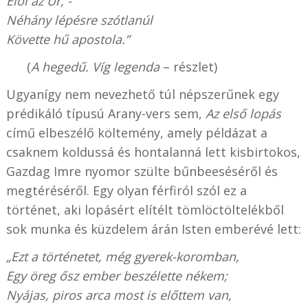
Elől az Úr, -
Néhány lépésre szótlanúl
Követte hű apostola.”
(
A hegedű. Víg legenda
– részlet)
Ugyanígy nem nevezhető túl népszerűnek egy
prédikáló típusú Arany-vers sem,
Az első lopás
című elbeszélő költemény, amely példázat a
csaknem koldussá és hontalanná lett kisbirtokos,
Gazdag Imre nyomor szülte bűnbeeséséről és
megtéréséről. Egy olyan férfiról szól ez a
történet, aki lopásért elítélt tömlöctöltelékből
sok munka és küzdelem árán Isten emberévé lett:
„Ezt a történetet, még gyerek-koromban,
Egy öreg ősz ember beszélette nékem;
Nyájas, piros arca most is előttem van,