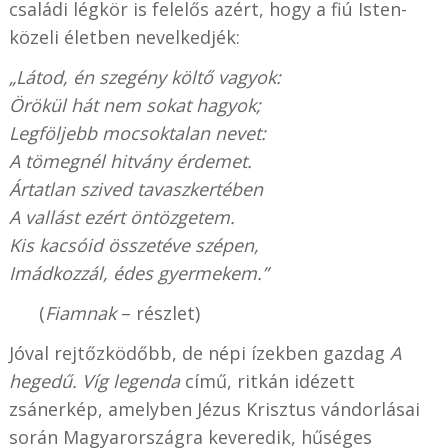
családi légkör is felelős azért, hogy a fiú Isten-
közeli életben nevelkedjék:
„Látod, én szegény költő vagyok:
Örökül hát nem sokat hagyok;
Legföljebb mocsoktalan nevet:
A tömegnél hitvány érdemet.
Ártatlan szived tavaszkertében
A vallást ezért öntözgetem.
Kis kacsóid összetéve szépen,
Imádkozzál, édes gyermekem.”
(
Fiamnak
– részlet)
Jóval rejtőzködőbb, de népi ízekben gazdag
A
hegedű. Víg legenda
című, ritkán idézett
zsánerkép, amelyben Jézus Krisztus vándorlásai
során Magyarországra keveredik, hűséges