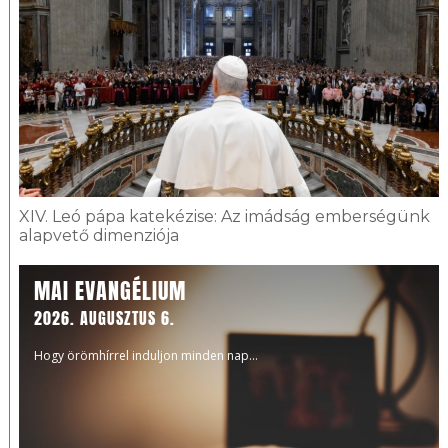
XIV. Leó pápa katekézise: Az imádság emberségünk
alapvető dimenziója
MAI EVANGÉLIUM
2026. AUGUSZTUS 6.
Hogy örömhírrel induljon minden nap...