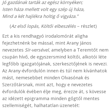
Jó gazdának tarták az egész környéken;
Isten háza mellett volt egy szép új háza,
Mind a két hajlékra holtig ő vigyáza.”
(
Az első lopás, Költői elbeszélés
– részlet)
Ezt a kis rendhagyó irodalomórát aligha
fejezhetnénk be mással, mint Arany János
nevezetes
Sír-versével
, amelyben a Teremtőt nem
csupán hívő, de egyszersmind költői, alkotói léte
legfőbb igazgatójának, szerkesztőjének is nevezi.
Az Arany-évfordulón innen és túl nem kívánhatok
mást, nemesebbet minden Olvasónak és
Szerzőtársnak, mint azt, hogy e nevezetes
évfordulók évében élje meg, érezze át, s kövesse
az idézett epigramma minden gőgtől mentes
szellemiségét, halhatatlan üzenetét: