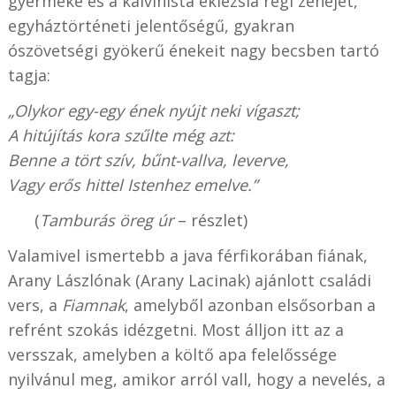
gyermeke és a kálvinista eklézsia régi zenéjét,
egyháztörténeti jelentőségű, gyakran
ószövetségi gyökerű énekeit nagy becsben tartó
tagja:
„Olykor egy-egy ének nyújt neki vígaszt;
A hitújítás kora szűlte még azt:
Benne a tört szív, bűnt-vallva, leverve,
Vagy erős hittel Istenhez emelve.”
(
Tamburás öreg úr
– részlet)
Valamivel ismertebb a java férfikorában fiának,
Arany Lászlónak (Arany Lacinak) ajánlott családi
vers, a
Fiamnak
, amelyből azonban elsősorban a
refrént szokás idézgetni. Most álljon itt az a
versszak, amelyben a költő apa felelőssége
nyilvánul meg, amikor arról vall, hogy a nevelés, a