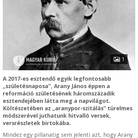
1
A 2017-es esztendő egyik legfontosabb
„születésnaposa”, Arany János éppen a
reformáció születésének háromszázadik
esztendejében látta meg a napvilágot.
Költészetében az „aranypor-szitálás” türelmes
módszerével juthatunk hitvalló versek,
versrészletek birtokába.
Mindez egy pillanatig sem jelenti azt, hogy Arany