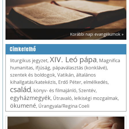
Korábbi napi evangéliumok »
Címkefelhő
XIV. Leó pápa
liturgikus jegyzet
,
,
Magnifica
humanitas
,
ifjúság
,
pápaválasztás (konklávé)
,
szentek és boldogok
,
Vatikán
,
általános
kihallgatás/katekézis
,
Erdő Péter
,
elmélkedés
,
család
,
könyv- és filmajánló
,
Szentév
,
egyházmegyék
,
Útravaló
,
lelkiségi mozgalmak
,
ökumené
,
Úrangyala/Regina Coeli